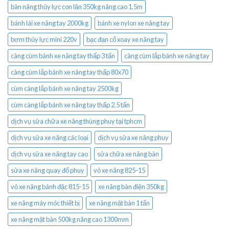
bàn nâng thủy lực con lăn 350kg nâng cao 1.5m
bánh lái xe nâng tay 2000kg
bánh xe nylon xe nâng tay
bơm thủy lực mini 220v
bạc đạn cổ xoay xe nâng tay
càng cùm bánh xe nâng tay thấp 3 tấn
càng cùm lắp bánh xe nâng tay
càng cùm lắp bánh xe nâng tay thấp 80x70
cùm càng lắp bánh xe nâng tay 2500kg
cùm càng lắp bánh xe nâng tay thấp 2.5 tấn
dịch vụ sửa chữa xe nâng thùng phuy tại tphcm
dịch vụ sửa xe nâng các loại
dịch vụ sửa xe nâng phuy
dịch vụ sửa xe nâng tay cao
sửa chữa xe nâng bàn
sửa xe nâng quay đổ phuy
vỏ xe nâng 825-15
vỏ xe nâng bánh đặc 815-15
xe nâng bàn điện 350kg
xe nâng máy móc thiết bị
xe nâng mặt bàn 1 tấn
xe nâng mặt bàn 500kg nâng cao 1300mm