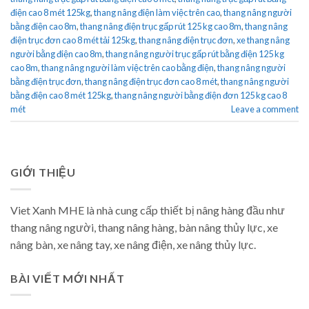
điện cao 8 mét 125kg
,
thang nâng điện làm việc trên cao
,
thang nâng người
bằng điện cao 8m
,
thang nâng điện trục gấp rút 125 kg cao 8m
,
thang nâng
điện trục đơn cao 8 mét tải 125kg
,
thang nâng điện trục đơn
,
xe thang nâng
người bằng điện cao 8m
,
thang nâng người trục gấp rút bằng điện 125 kg
cao 8m
,
thang nâng người làm việc trên cao bằng điện
,
thang nâng người
bằng điện trục đơn
,
thang nâng điện trục đơn cao 8 mét
,
thang nâng người
bằng điện cao 8 mét 125kg
,
thang nâng người bằng điện đơn 125 kg cao 8
mét
Leave a comment
GIỚI THIỆU
Viet Xanh MHE là nhà cung cấp thiết bị nâng hàng đầu như
thang nâng người, thang nâng hàng, bàn nâng thủy lực, xe
nâng bàn, xe nâng tay, xe nâng điện, xe nâng thủy lực.
BÀI VIẾT MỚI NHẤT