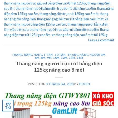
thang nâng người trục gấp rút bằng điện cao 8 mét 125kg
,
thang nâng điện
cao 8m
,
thang nâng người bằng điện trục đơn 1 cột nâng cao 8m
,
thang nâng
điện đơn 125 kg cao 8m
,
thang nâng điện trục rút 125 kg cao 8 mét
,
thang
nâng người bằng điện
,
thang nâng người trục rút bằng điện cao 8 mét
,
xe
thang nâng người bằng điện 125 kg cao 8m
,
thang nâng người bằng điện
làm việc trên cao
,
thang nâng người trục gấp rút bằng điện cao 8m
,
thang
nâng điện trục rút 125 kg cao 8m
,
xe thang nâng điện cao 8 mét tải 125kg
Leave a comment
THANG NÂNG HÀNG 1 TẤN- 10 TẤN
,
THANG NÂNG NGƯỜI 3M,
6M, 8M, 9M, 10M, 12M, 14M, 16M
Thang nâng người trục rút bằng điện
125kg nâng cao 8 mét
POSTED ON
9 THÁNG BA, 2023
BY
HUYEN
09
Th3