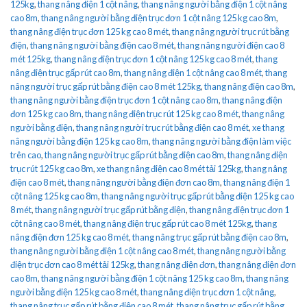
125kg
,
thang nâng điện 1 cột nâng
,
thang nâng người bằng điện 1 cột nâng
cao 8m
,
thang nâng người bằng điện trục đơn 1 cột nâng 125 kg cao 8m
,
thang nâng điện trục đơn 125 kg cao 8 mét
,
thang nâng người trục rút bằng
điện
,
thang nâng người bằng điện cao 8 mét
,
thang nâng người điện cao 8
mét 125kg
,
thang nâng điện trục đơn 1 cột nâng 125 kg cao 8 mét
,
thang
nâng điện trục gấp rút cao 8m
,
thang nâng điện 1 cột nâng cao 8 mét
,
thang
nâng người trục gấp rút bằng điện cao 8 mét 125kg
,
thang nâng điện cao 8m
,
thang nâng người bằng điện trục đơn 1 cột nâng cao 8m
,
thang nâng điện
đơn 125 kg cao 8m
,
thang nâng điện trục rút 125 kg cao 8 mét
,
thang nâng
người bằng điện
,
thang nâng người trục rút bằng điện cao 8 mét
,
xe thang
nâng người bằng điện 125 kg cao 8m
,
thang nâng người bằng điện làm việc
trên cao
,
thang nâng người trục gấp rút bằng điện cao 8m
,
thang nâng điện
trục rút 125 kg cao 8m
,
xe thang nâng điện cao 8 mét tải 125kg
,
thang nâng
điện cao 8 mét
,
thang nâng người bằng điện đơn cao 8m
,
thang nâng điện 1
cột nâng 125 kg cao 8m
,
thang nâng người trục gấp rút bằng điện 125 kg cao
8 mét
,
thang nâng người trục gấp rút bằng điện
,
thang nâng điện trục đơn 1
cột nâng cao 8 mét
,
thang nâng điện trục gấp rút cao 8 mét 125kg
,
thang
nâng điện đơn 125 kg cao 8 mét
,
thang nâng trục gấp rút bằng điện cao 8m
,
thang nâng người bằng điện 1 cột nâng cao 8 mét
,
thang nâng người bằng
điện trục đơn cao 8 mét tải 125kg
,
thang nâng điện đơn
,
thang nâng điện đơn
cao 8m
,
thang nâng người bằng điện 1 cột nâng 125 kg cao 8m
,
thang nâng
người bằng điện 125 kg cao 8 mét
,
thang nâng điện trục đơn 1 cột nâng
,
thang nâng trục gấp rút bằng điện cao 8 mét
,
thang nâng trục gấp rút bằng