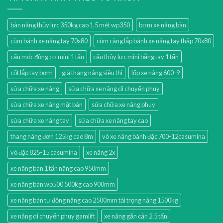
bàn nâng thủy lực 350kg cao 1.5 mét wp350
bơm xe nâng bàn
cùm bánh xe nâng tay 70x80
cùm càng lắp bánh xe nâng tay thấp 70x80
cẩu móc động cơ mini 1 tấn
cẩu thủy lực mini bằng tay 1 tấn
cốt lắp tay bơm
giá thang nâng siêu thị
lốp xe nâng 600-9
sửa chữa xe nâng
sửa chữa xe nâng di chuyển phuy
sửa chữa xe nâng mặt bàn
sửa chữa xe nâng phuy
sửa chữa xe nâng tay
sửa chữa xe nâng tay cao
thang nâng đơn 125kg cao 8m
vỏ xe nâng bánh đặc 700-12casumina
vỏ đặc 825-15 casumina
xe nâng 2x
xe nâng bàn 1 tấn nâng cao 950mm
xe nâng bàn wp500 500kg cao 900mm
xe nâng bán tự động nâng cao 2500mm tải trọng nâng 1500kg
xe nâng di chuyển phuy gamlift
xe nâng gắn cân 2.5 tấn