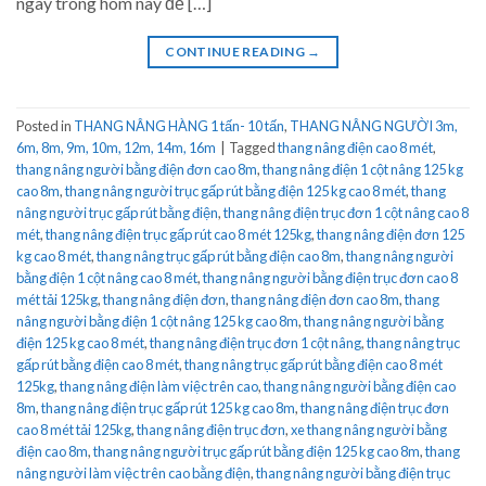
ngay trong hôm nay để […]
CONTINUE READING
→
Posted in
THANG NÂNG HÀNG 1 tấn- 10 tấn
,
THANG NÂNG NGƯỜI 3m,
6m, 8m, 9m, 10m, 12m, 14m, 16m
|
Tagged
thang nâng điện cao 8 mét
,
thang nâng người bằng điện đơn cao 8m
,
thang nâng điện 1 cột nâng 125 kg
cao 8m
,
thang nâng người trục gấp rút bằng điện 125 kg cao 8 mét
,
thang
nâng người trục gấp rút bằng điện
,
thang nâng điện trục đơn 1 cột nâng cao 8
mét
,
thang nâng điện trục gấp rút cao 8 mét 125kg
,
thang nâng điện đơn 125
kg cao 8 mét
,
thang nâng trục gấp rút bằng điện cao 8m
,
thang nâng người
bằng điện 1 cột nâng cao 8 mét
,
thang nâng người bằng điện trục đơn cao 8
mét tải 125kg
,
thang nâng điện đơn
,
thang nâng điện đơn cao 8m
,
thang
nâng người bằng điện 1 cột nâng 125 kg cao 8m
,
thang nâng người bằng
điện 125 kg cao 8 mét
,
thang nâng điện trục đơn 1 cột nâng
,
thang nâng trục
gấp rút bằng điện cao 8 mét
,
thang nâng trục gấp rút bằng điện cao 8 mét
125kg
,
thang nâng điện làm việc trên cao
,
thang nâng người bằng điện cao
8m
,
thang nâng điện trục gấp rút 125 kg cao 8m
,
thang nâng điện trục đơn
cao 8 mét tải 125kg
,
thang nâng điện trục đơn
,
xe thang nâng người bằng
điện cao 8m
,
thang nâng người trục gấp rút bằng điện 125 kg cao 8m
,
thang
nâng người làm việc trên cao bằng điện
,
thang nâng người bằng điện trục