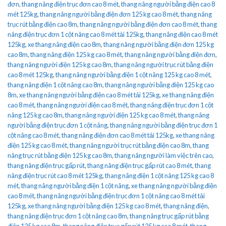
đơn
,
thang nâng điện trục đơn cao 8 mét
,
thang nâng người bằng điện cao 8
mét 125kg
,
thang nâng người bằng điện đơn 125 kg cao 8 mét
,
thang nâng
trục rút bằng điện cao 8m
,
thang nâng người bằng điện đơn cao 8 mét
,
thang
nâng điện trục đơn 1 cột nâng cao 8 mét tải 125kg
,
thang nâng điện cao 8 mét
125kg
,
xe thang nâng điện cao 8m
,
thang nâng người bằng điện đơn 125 kg
cao 8m
,
thang nâng điện 125 kg cao 8 mét
,
thang nâng người bằng điện đơn
,
thang nâng người điện 125 kg cao 8m
,
thang nâng người trục rút bằng điện
cao 8 mét 125kg
,
thang nâng người bằng điện 1 cột nâng 125 kg cao 8 mét
,
thang nâng điện 1 cột nâng cao 8m
,
thang nâng người bằng điện 125 kg cao
8m
,
xe thang nâng người bằng điện cao 8 mét tải 125kg
,
xe thang nâng điện
cao 8 mét
,
thang nâng người điện cao 8 mét
,
thang nâng điện trục đơn 1 cột
nâng 125 kg cao 8m
,
thang nâng người điện 125 kg cao 8 mét
,
thang nâng
người bằng điện trục đơn 1 cột nâng
,
thang nâng người bằng điện trục đơn 1
cột nâng cao 8 mét
,
thang nâng điện đơn cao 8 mét tải 125kg
,
xe thang nâng
điện 125 kg cao 8 mét
,
thang nâng người trục rút bằng điện cao 8m
,
thang
nâng trục rút bằng điện 125 kg cao 8m
,
thang nâng người làm việc trên cao
,
thang nâng điện trục gấp rút
,
thang nâng điện trục gấp rút cao 8 mét
,
thang
nâng điện trục rút cao 8 mét 125kg
,
thang nâng điện 1 cột nâng 125 kg cao 8
mét
,
thang nâng người bằng điện 1 cột nâng
,
xe thang nâng người bằng điện
cao 8 mét
,
thang nâng người bằng điện trục đơn 1 cột nâng cao 8 mét tải
125kg
,
xe thang nâng người bằng điện 125 kg cao 8 mét
,
thang nâng điện
,
thang nâng điện trục đơn 1 cột nâng cao 8m
,
thang nâng trục gấp rút bằng
điện 125 kg cao 8m
,
thang nâng điện trục gấp rút 125 kg cao 8 mét
,
thang