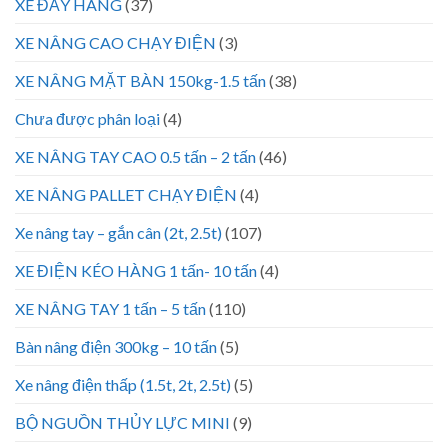
XE ĐẨY HÀNG
(37)
XE NÂNG CAO CHẠY ĐIỆN
(3)
XE NÂNG MẶT BÀN 150kg-1.5 tấn
(38)
Chưa được phân loại
(4)
XE NÂNG TAY CAO 0.5 tấn – 2 tấn
(46)
XE NÂNG PALLET CHẠY ĐIỆN
(4)
Xe nâng tay – gắn cân (2t, 2.5t)
(107)
XE ĐIỆN KÉO HÀNG 1 tấn- 10 tấn
(4)
XE NÂNG TAY 1 tấn – 5 tấn
(110)
Bàn nâng điện 300kg – 10 tấn
(5)
Xe nâng điện thấp (1.5t, 2t, 2.5t)
(5)
BỘ NGUỒN THỦY LỰC MINI
(9)