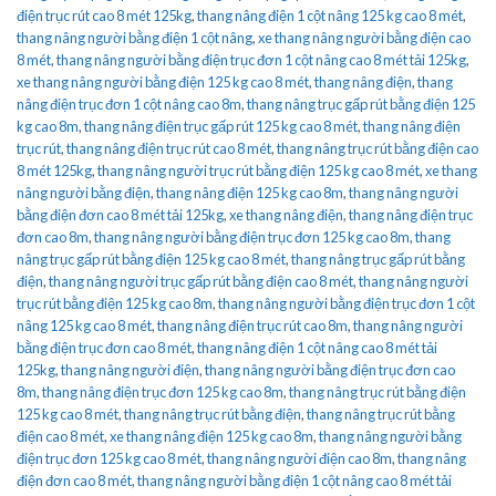
điện trục rút cao 8 mét 125kg
,
thang nâng điện 1 cột nâng 125 kg cao 8 mét
,
thang nâng người bằng điện 1 cột nâng
,
xe thang nâng người bằng điện cao
8 mét
,
thang nâng người bằng điện trục đơn 1 cột nâng cao 8 mét tải 125kg
,
xe thang nâng người bằng điện 125 kg cao 8 mét
,
thang nâng điện
,
thang
nâng điện trục đơn 1 cột nâng cao 8m
,
thang nâng trục gấp rút bằng điện 125
kg cao 8m
,
thang nâng điện trục gấp rút 125 kg cao 8 mét
,
thang nâng điện
trục rút
,
thang nâng điện trục rút cao 8 mét
,
thang nâng trục rút bằng điện cao
8 mét 125kg
,
thang nâng người trục rút bằng điện 125 kg cao 8 mét
,
xe thang
nâng người bằng điện
,
thang nâng điện 125 kg cao 8m
,
thang nâng người
bằng điện đơn cao 8 mét tải 125kg
,
xe thang nâng điện
,
thang nâng điện trục
đơn cao 8m
,
thang nâng người bằng điện trục đơn 125 kg cao 8m
,
thang
nâng trục gấp rút bằng điện 125 kg cao 8 mét
,
thang nâng trục gấp rút bằng
điện
,
thang nâng người trục gấp rút bằng điện cao 8 mét
,
thang nâng người
trục rút bằng điện 125 kg cao 8m
,
thang nâng người bằng điện trục đơn 1 cột
nâng 125 kg cao 8 mét
,
thang nâng điện trục rút cao 8m
,
thang nâng người
bằng điện trục đơn cao 8 mét
,
thang nâng điện 1 cột nâng cao 8 mét tải
125kg
,
thang nâng người điện
,
thang nâng người bằng điện trục đơn cao
8m
,
thang nâng điện trục đơn 125 kg cao 8m
,
thang nâng trục rút bằng điện
125 kg cao 8 mét
,
thang nâng trục rút bằng điện
,
thang nâng trục rút bằng
điện cao 8 mét
,
xe thang nâng điện 125 kg cao 8m
,
thang nâng người bằng
điện trục đơn 125 kg cao 8 mét
,
thang nâng người điện cao 8m
,
thang nâng
điện đơn cao 8 mét
,
thang nâng người bằng điện 1 cột nâng cao 8 mét tải