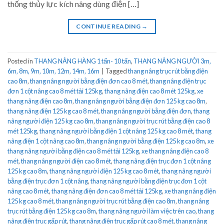
thống thủy lực kích nâng dùng điện […]
CONTINUE READING
→
Posted in
THANG NÂNG HÀNG 1 tấn- 10 tấn
,
THANG NÂNG NGƯỜI 3m,
6m, 8m, 9m, 10m, 12m, 14m, 16m
|
Tagged
thang nâng trục rút bằng điện
cao 8m
,
thang nâng người bằng điện đơn cao 8 mét
,
thang nâng điện trục
đơn 1 cột nâng cao 8 mét tải 125kg
,
thang nâng điện cao 8 mét 125kg
,
xe
thang nâng điện cao 8m
,
thang nâng người bằng điện đơn 125 kg cao 8m
,
thang nâng điện 125 kg cao 8 mét
,
thang nâng người bằng điện đơn
,
thang
nâng người điện 125 kg cao 8m
,
thang nâng người trục rút bằng điện cao 8
mét 125kg
,
thang nâng người bằng điện 1 cột nâng 125 kg cao 8 mét
,
thang
nâng điện 1 cột nâng cao 8m
,
thang nâng người bằng điện 125 kg cao 8m
,
xe
thang nâng người bằng điện cao 8 mét tải 125kg
,
xe thang nâng điện cao 8
mét
,
thang nâng người điện cao 8 mét
,
thang nâng điện trục đơn 1 cột nâng
125 kg cao 8m
,
thang nâng người điện 125 kg cao 8 mét
,
thang nâng người
bằng điện trục đơn 1 cột nâng
,
thang nâng người bằng điện trục đơn 1 cột
nâng cao 8 mét
,
thang nâng điện đơn cao 8 mét tải 125kg
,
xe thang nâng điện
125 kg cao 8 mét
,
thang nâng người trục rút bằng điện cao 8m
,
thang nâng
trục rút bằng điện 125 kg cao 8m
,
thang nâng người làm việc trên cao
,
thang
nâng điện trục gấp rút
,
thang nâng điện trục gấp rút cao 8 mét
,
thang nâng