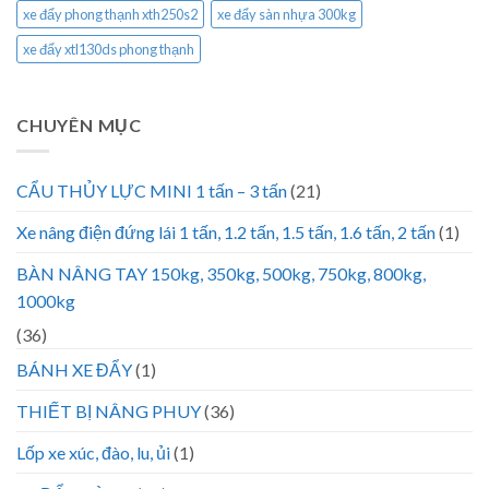
xe đẩy phong thạnh xth250s2
xe đẩy sàn nhựa 300kg
xe đẩy xtl130ds phong thạnh
CHUYÊN MỤC
CẨU THỦY LỰC MINI 1 tấn – 3 tấn
(21)
Xe nâng điện đứng lái 1 tấn, 1.2 tấn, 1.5 tấn, 1.6 tấn, 2 tấn
(1)
BÀN NÂNG TAY 150kg, 350kg, 500kg, 750kg, 800kg,
1000kg
(36)
BÁNH XE ĐẨY
(1)
THIẾT BỊ NÂNG PHUY
(36)
Lốp xe xúc, đào, lu, ủi
(1)