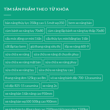
TÌM SẢN PHẨM THEO TỪ KHÓA
bàn nâng thủy lực 350kg cao 1.5 mét wp350
bơm xe nâng bàn
cùm bánh xe nâng tay 70x80
cùm càng lắp bánh xe nâng tay thấp 70x80
cẩu móc động cơ mini 1 tấn
cẩu thủy lực mini bằng tay 1 tấn
cốt lắp tay bơm
giá thang nâng siêu thị
lốp xe nâng 600-9
sửa chữa xe nâng
sửa chữa xe nâng di chuyển phuy
sửa chữa xe nâng mặt bàn
sửa chữa xe nâng phuy
sửa chữa xe nâng tay
sửa chữa xe nâng tay cao
thang nâng đơn 125kg cao 8m
vỏ xe nâng bánh đặc 700-12casumina
vỏ đặc 825-15 casumina
xe nâng 2x
xe nâng bàn 1 tấn nâng cao 950mm
xe nâng bàn wp500 500kg cao 900mm
xe nâng bán tự động nâng cao 2500mm tải trọng nâng 1500kg