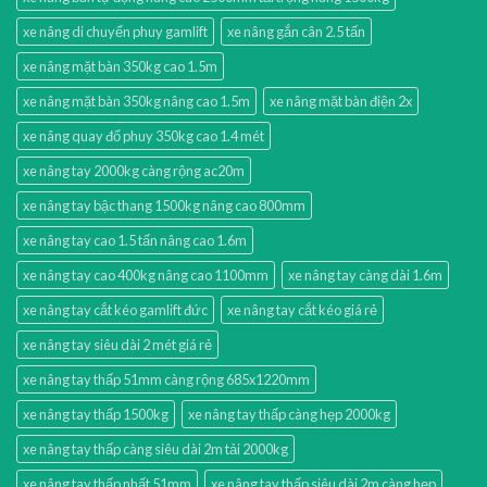
xe nâng di chuyển phuy gamlift
xe nâng gắn cân 2.5 tấn
xe nâng mặt bàn 350kg cao 1.5m
xe nâng mặt bàn 350kg nâng cao 1.5m
xe nâng mặt bàn điện 2x
xe nâng quay đổ phuy 350kg cao 1.4 mét
xe nâng tay 2000kg càng rộng ac20m
xe nâng tay bậc thang 1500kg nâng cao 800mm
xe nâng tay cao 1.5 tấn nâng cao 1.6m
xe nâng tay cao 400kg nâng cao 1100mm
xe nâng tay càng dài 1.6m
xe nâng tay cắt kéo gamlift đức
xe nâng tay cắt kéo giá rẻ
xe nâng tay siêu dài 2 mét giá rẻ
xe nâng tay thấp 51mm càng rộng 685x1220mm
xe nâng tay thấp 1500kg
xe nâng tay thấp càng hẹp 2000kg
xe nâng tay thấp càng siêu dài 2m tải 2000kg
xe nâng tay thấp nhất 51mm
xe nâng tay thấp siêu dài 2m càng hẹp