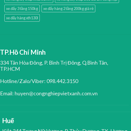
xe đẩy 3 tầng 150kg
xe đẩy hàng 2 tầng 200kg giá rẻ
xe đẩy hàng xth130l
TP.Hồ Chí Minh
334 Tân Hòa Đông, P. Bình Trị Đông, Q.Bình Tân,
TP.HCM
Hotline/Zalo/Viber: 098.442.3150
Email: huyen@congnghiepvietxanh.com.vn
Huế
Kiệt 344 Trưng Nữ Vương, P. Thủy Dương, TX. Hương