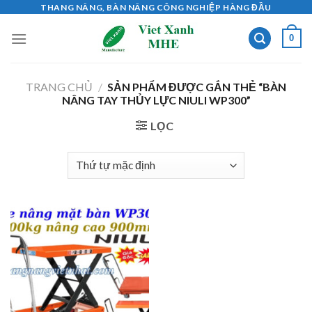
Skip
THANG NÂNG, BÀN NÂNG CÔNG NGHIỆP HÀNG ĐẦU
to
0
content
TRANG CHỦ
/
SẢN PHẨM ĐƯỢC GẮN THẺ “BÀN
NÂNG TAY THỦY LỰC NIULI WP300”
LỌC