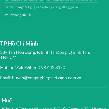
xe đẩy 3 tầng 150kg
xe đẩy hàng 2 tầng 200kg giá rẻ
xe đẩy hàng xth130l
TP.Hồ Chí Minh
334 Tân Hòa Đông, P. Bình Trị Đông, Q.Bình Tân,
TP.HCM
Hotline/Zalo/Viber: 098.442.3150
Email: huyen@congnghiepvietxanh.com.vn
Huế
Kiệt 344 Trưng Nữ Vương, P. Thủy Dương, TX. Hương