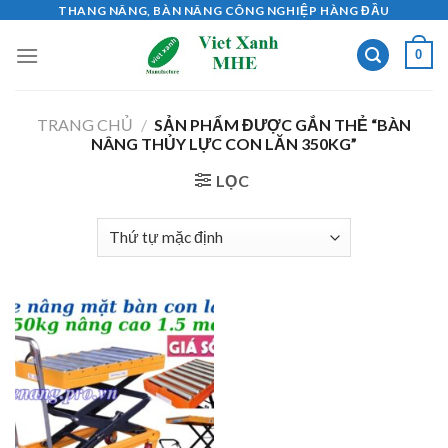
Skip
THANG NÂNG, BÀN NÂNG CÔNG NGHIỆP HÀNG ĐẦU
to
0
content
TRANG CHỦ
/
SẢN PHẨM ĐƯỢC GẮN THẺ “BÀN
NÂNG THỦY LỰC CON LĂN 350KG”
LỌC