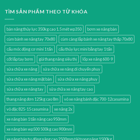
TÌM SẢN PHẨM THEO TỪ KHÓA
bàn nâng thủy lực 350kg cao 1.5 mét wp350
bơm xe nâng bàn
cùm bánh xe nâng tay 70x80
cùm càng lắp bánh xe nâng tay thấp 70x80
cẩu móc động cơ mini 1 tấn
cẩu thủy lực mini bằng tay 1 tấn
cốt lắp tay bơm
giá thang nâng siêu thị
lốp xe nâng 600-9
sửa chữa xe nâng
sửa chữa xe nâng di chuyển phuy
sửa chữa xe nâng mặt bàn
sửa chữa xe nâng phuy
sửa chữa xe nâng tay
sửa chữa xe nâng tay cao
thang nâng đơn 125kg cao 8m
vỏ xe nâng bánh đặc 700-12casumina
vỏ đặc 825-15 casumina
xe nâng 2x
xe nâng bàn 1 tấn nâng cao 950mm
xe nâng bàn wp500 500kg cao 900mm
xe nâng bán tự động nâng cao 2500mm tải trọng nâng 1500kg