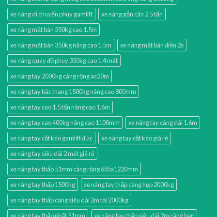
xe nâng di chuyển phuy gamlift
xe nâng gắn cân 2.5 tấn
xe nâng mặt bàn 350kg cao 1.5m
xe nâng mặt bàn 350kg nâng cao 1.5m
xe nâng mặt bàn điện 2x
xe nâng quay đổ phuy 350kg cao 1.4 mét
xe nâng tay 2000kg càng rộng ac20m
xe nâng tay bậc thang 1500kg nâng cao 800mm
xe nâng tay cao 1.5 tấn nâng cao 1.6m
xe nâng tay cao 400kg nâng cao 1100mm
xe nâng tay càng dài 1.6m
xe nâng tay cắt kéo gamlift đức
xe nâng tay cắt kéo giá rẻ
xe nâng tay siêu dài 2 mét giá rẻ
xe nâng tay thấp 51mm càng rộng 685x1220mm
xe nâng tay thấp 1500kg
xe nâng tay thấp càng hẹp 2000kg
xe nâng tay thấp càng siêu dài 2m tải 2000kg
xe nâng tay thấp nhất 51mm
xe nâng tay thấp siêu dài 2m càng hẹp