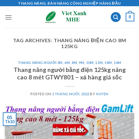
Skip
THANG NÂNG, BÀN NÂNG CÔNG NGHIỆP HÀNG ĐẦU
to
0
content
TAG ARCHIVES:
THANG NÂNG ĐIỆN CAO 8M
125KG
THANG NÂNG NGƯỜI 3M, 6M, 8M, 9M, 10M, 12M, 14M, 16M
Thang nâng người bằng điện 125kg nâng
cao 8 mét GTWY801 – xả hàng giá sốc
POSTED ON
5 THÁNG MƯỜI, 2022
BY
HUYEN
05
Th10