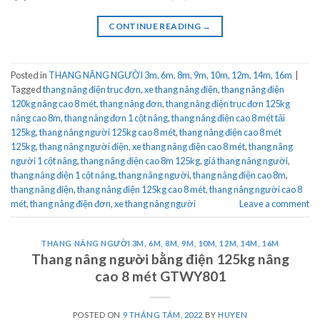
CONTINUE READING
→
Posted in
THANG NÂNG NGƯỜI 3m, 6m, 8m, 9m, 10m, 12m, 14m, 16m
|
Tagged
thang nâng điện trục đơn
,
xe thang nâng điện
,
thang nâng điện
120kg nâng cao 8 mét
,
thang nâng đơn
,
thang nâng điện trục đơn 125kg
nâng cao 8m
,
thang nâng đơn 1 cột nâng
,
thang nâng điện cao 8 mét tải
125kg
,
thang nâng người 125kg cao 8 mét
,
thang nâng điện cao 8 mét
125kg
,
thang nâng người điện
,
xe thang nâng điện cao 8 mét
,
thang nâng
người 1 cột nâng
,
thang nâng điện cao 8m 125kg
,
giá thang nâng người
,
thang nâng điện 1 cột nâng
,
thang nâng người
,
thang nâng điện cao 8m
,
thang nâng điện
,
thang nâng điện 125kg cao 8 mét
,
thang nâng người cao 8
mét
,
thang nâng điện đơn
,
xe thang nâng người
Leave a comment
THANG NÂNG NGƯỜI 3M, 6M, 8M, 9M, 10M, 12M, 14M, 16M
Thang nâng người bằng điện 125kg nâng
cao 8 mét GTWY801
POSTED ON
9 THÁNG TÁM, 2022
BY
HUYEN