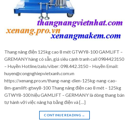
Thang nâng điện 125kg cao 8 mét GTWY8-100 GAMLIFT –
GREMANY hàng có sẵn, giá siêu cạnh tranh call 0984423150
– Huyền Hotline/zalo/viber: 098.442.3150 – Huyền Email:
huyen@congnghiepvietxanh.com.vn
https://xenang.pro.vn/thang-nang-dien-125kg-nang-cao-
8m-gamlift-gtwy8-100 Thang nâng điện cao 8 mét – 125kg
GTWY8-100 hiệu GAMLIFT – GERMANY là dòng thang bán
tự hành với việc nâng hạ bằng điện và […]
CONTINUE READING
→