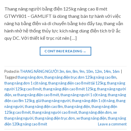
Thang nâng người bằng điện 125kg nâng cao 8 mét
GTWY801 – GAMLIFT là dòng thang bán tự hành với việc
nâng hạ bằng điện và di chuyển bằng kéo đẩy tay, thang vận
hành nhờ hệ thống thủy lực kích nâng dùng điện tích trữ ắc
quy DC. Với thiết kế trục rút nên […]
CONTINUE READING
→
Posted in
THANG NÂNG NGƯỜI 3m, 6m, 8m, 9m, 10m, 12m, 14m, 16m
|
Tagged
thang nâng đơn
,
thang nâng điện trục đơn 125kg nâng cao 8m
,
thang nâng đơn 1 cột nâng
,
thang nâng điện cao 8 mét tải 125kg
,
thang nâng
người 125kg cao 8 mét
,
thang nâng điện cao 8 mét 125kg
,
thang nâng người
điện
,
xe thang nâng điện cao 8 mét
,
thang nâng người 1 cột nâng
,
thang nâng
điện cao 8m 125kg
,
giá thang nâng người
,
thang nâng điện 1 cột nâng
,
thang
nâng người
,
thang nâng điện cao 8m
,
thang nâng điện
,
thang nâng điện
125kg cao 8 mét
,
thang nâng người cao 8 mét
,
thang nâng điện đơn
,
xe
thang nâng người
,
thang nâng điện trục đơn
,
xe thang nâng điện
,
thang nâng
điện 120kg nâng cao 8 mét
Leave a comment