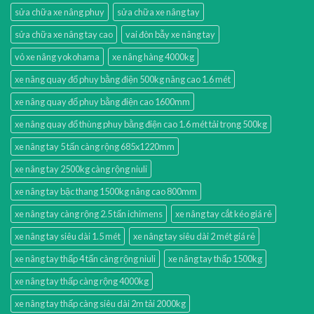
sửa chữa xe nâng phuy
sửa chữa xe nâng tay
sửa chữa xe nâng tay cao
vai đòn bẫy xe nâng tay
vỏ xe nâng yokohama
xe nâng hàng 4000kg
xe nâng quay đổ phuy bằng điện 500kg nâng cao 1.6 mét
xe nâng quay đổ phuy bằng điện cao 1600mm
xe nâng quay đổ thùng phuy bằng điện cao 1.6 mét tải trọng 500kg
xe nâng tay 5 tấn càng rộng 685x1220mm
xe nâng tay 2500kg càng rộng niuli
xe nâng tay bậc thang 1500kg nâng cao 800mm
xe nâng tay càng rộng 2.5 tấn ichimens
xe nâng tay cắt kéo giá rẻ
xe nâng tay siêu dài 1.5 mét
xe nâng tay siêu dài 2 mét giá rẻ
xe nâng tay thấp 4 tấn càng rộng niuli
xe nâng tay thấp 1500kg
xe nâng tay thấp càng rộng 4000kg
xe nâng tay thấp càng siêu dài 2m tải 2000kg