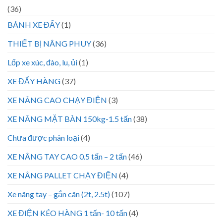
(36)
BÁNH XE ĐẨY
(1)
THIẾT BỊ NÂNG PHUY
(36)
Lốp xe xúc, đào, lu, ủi
(1)
XE ĐẨY HÀNG
(37)
XE NÂNG CAO CHẠY ĐIỆN
(3)
XE NÂNG MẶT BÀN 150kg-1.5 tấn
(38)
Chưa được phân loại
(4)
XE NÂNG TAY CAO 0.5 tấn – 2 tấn
(46)
XE NÂNG PALLET CHẠY ĐIỆN
(4)
Xe nâng tay – gắn cân (2t, 2.5t)
(107)
XE ĐIỆN KÉO HÀNG 1 tấn- 10 tấn
(4)