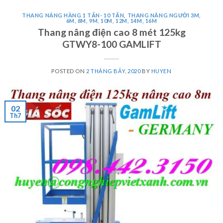
THANG NÂNG HÀNG 1 TẤN- 10 TẤN
,
THANG NÂNG NGƯỜI 3M,
6M, 8M, 9M, 10M, 12M, 14M, 16M
Thang nâng điện cao 8 mét 125kg
GTWY8-100 GAMLIFT
POSTED ON
2 THÁNG BẢY, 2020
BY
HUYEN
02
Th7