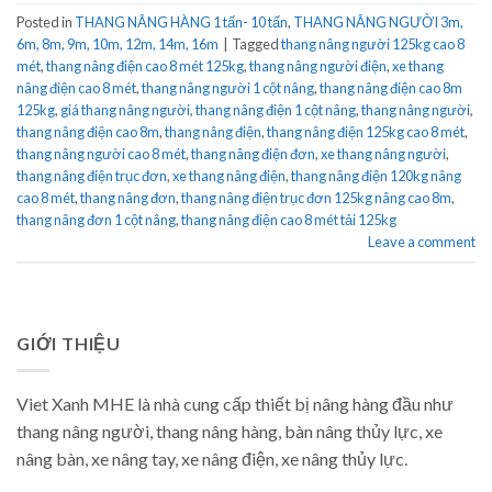
Posted in
THANG NÂNG HÀNG 1 tấn- 10 tấn
,
THANG NÂNG NGƯỜI 3m,
6m, 8m, 9m, 10m, 12m, 14m, 16m
|
Tagged
thang nâng người 125kg cao 8
mét
,
thang nâng điện cao 8 mét 125kg
,
thang nâng người điện
,
xe thang
nâng điện cao 8 mét
,
thang nâng người 1 cột nâng
,
thang nâng điện cao 8m
125kg
,
giá thang nâng người
,
thang nâng điện 1 cột nâng
,
thang nâng người
,
thang nâng điện cao 8m
,
thang nâng điện
,
thang nâng điện 125kg cao 8 mét
,
thang nâng người cao 8 mét
,
thang nâng điện đơn
,
xe thang nâng người
,
thang nâng điện trục đơn
,
xe thang nâng điện
,
thang nâng điện 120kg nâng
cao 8 mét
,
thang nâng đơn
,
thang nâng điện trục đơn 125kg nâng cao 8m
,
thang nâng đơn 1 cột nâng
,
thang nâng điện cao 8 mét tải 125kg
Leave a comment
GIỚI THIỆU
Viet Xanh MHE là nhà cung cấp thiết bị nâng hàng đầu như
thang nâng người, thang nâng hàng, bàn nâng thủy lực, xe
nâng bàn, xe nâng tay, xe nâng điện, xe nâng thủy lực.