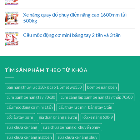
Xe nâng quay đổ phuy điện nâng cao 1600mm tải
500kg
Cẩu mốc động cơ mini bằng tay 2 tấn và 3 tấn
TÌM SẢN PHẨM THEO TỪ KHÓA
bàn nâng thủy lực 350kg cao 1.5 mét wp350
bơm xe nâng bàn
cùm bánh xe nâng tay 70x80
cùm càng lắp bánh xe nâng tay thấp 70x80
cẩu móc động cơ mini 1 tấn
cẩu thủy lực mini bằng tay 1 tấn
cốt lắp tay bơm
giá thang nâng siêu thị
lốp xe nâng 600-9
sửa chữa xe nâng
sửa chữa xe nâng di chuyển phuy
sửa chữa xe nâng mặt bàn
sửa chữa xe nâng phuy