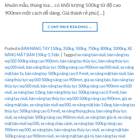
khuôn mẫu, thùng loa… có khối lượng 500kg từ độ cao
900mm một cách dễ dàng. Giá thành rẻ phù […]
CONTINUE READING
→
Posted in
BÀN NÂNG TAY 150kg, 350kg, 500kg, 750kg, 800kg, 1000kg
,
XE
NÂNG MẶT BÀN 150kg-1.5 tấn
|
Tagged
xe nâng bàn niuli
,
bàn nâng tay
wp500 500kg nâng cao 900mm
,
bàn nâng tay thủy lực
,
bàn nâng thủy lực
wp500 niuli
,
bàn nâng thủy lực 500kg nâng cao 900mm wp500 niuli
,
xe nâng
mặt bàn 1x
,
bàn nâng tay 500kg nâng cao 0.9 mét
,
xe nâng mặt bàn niuli
,
bàn
nâng thủy lực wp500 500kg nâng cao 900mm
,
giá xe nâng bàn
,
bàn nâng tay
thủy lực wp500 niuli
,
bàn nâng tay thủy lực 500kg nâng cao 900mm wp500
niuli
,
xe nâng bàn 1 tầng
,
bàn nâng thủy lực 500kg nâng cao 0.9 mét
,
bàn
nâng tay niuli
,
bàn nâng tay thủy lực wp500 500kg nâng cao 900mm
,
giá xe
nâng mặt bàn
,
xe nâng bàn niuli wp500
,
xe nâng mặt bàn 1 tầng
,
bàn nâng tay
thủy lực 500kg nâng cao 0.9 mét
,
xe nâng thùng phuy
,
bàn nâng thủy lực
niuli
,
xe nâng bàn 500kg nâng cao 900mm niuli
,
xe nâng bàn giá rẻ
,
xe nâng
mặt bàn niuli wp500
,
xe nâng chậu cảnh
,
xe nâng bàn 500kg nâng cao
900mm wp500
,
xe nâng bàn
,
bàn nâng tay thủy lực niuli
,
xe nâng mặt bàn
500kg nâng cao 900mm niuli
,
xe nâng mặt bàn giá rẻ
,
bàn nâng tay niuli