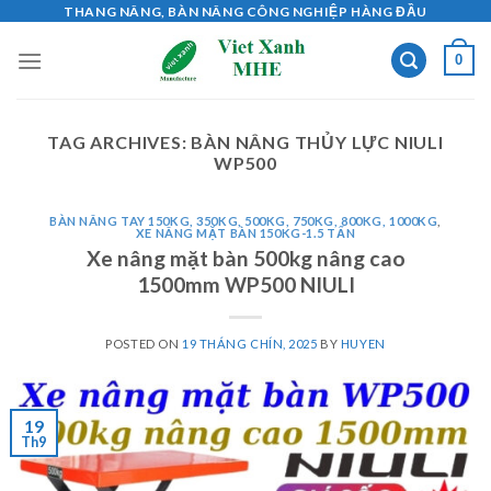
Skip
THANG NÂNG, BÀN NÂNG CÔNG NGHIỆP HÀNG ĐẦU
to
0
content
TAG ARCHIVES:
BÀN NÂNG THỦY LỰC NIULI
WP500
BÀN NÂNG TAY 150KG, 350KG, 500KG, 750KG, 800KG, 1000KG
,
XE NÂNG MẶT BÀN 150KG-1.5 TẤN
Xe nâng mặt bàn 500kg nâng cao
1500mm WP500 NIULI
POSTED ON
19 THÁNG CHÍN, 2025
BY
HUYEN
19
Th9