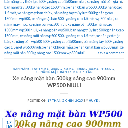
bàn nâng tay thủy lực 500kg nâng cao 1500mm niuli
,
xe nâng mặt bàn giá rẻ
,
bàn nâng tay 500kg nâng cao 1500mm
,
xe nâng bàn wp500 500kg nâng cao
1.5 mét
,
xe nâng mặt bàn chữ x
,
bàn nâng tay thủy lực 500kg nâng cao
1500mm wp500
,
xe nâng mặt bàn 500kg nâng cao 1.5 mét wp500 niuli
,
xe
nâng máy móc
,
xe nâng bàn wp500 niuli
,
xe nâng bàn 500kg nâng cao
1500mm wp500 niuli
,
xe nâng bàn wp500
,
bàn nâng thủy lực 500kg nâng cao
1500mm
,
xe nâng mặt bàn wp500 500kg nâng cao 1.5 mét
,
xe nâng có mặt
bàn
,
xe nâng bàn wp500 500kg nâng cao 1500mm
,
bàn nâng tay 500kg nâng
cao 1.5 mét wp500 niuli
,
xe nâng khuôn mẫu
,
xe nâng mặt bàn wp500 niuli
,
xe
nâng mặt bàn 500kg nâng cao 1500mm wp500 niuli
Leave a comment
BÀN NÂNG TAY 150KG, 350KG, 500KG, 750KG, 800KG, 1000KG
,
XE NÂNG MẶT BÀN 150KG-1.5 TẤN
Xe nâng mặt bàn 500kg nâng cao 900mm
WP500 NIULI
POSTED ON
17 THÁNG CHÍN, 2025
BY
HUYEN
17
Th9