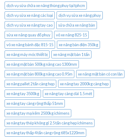
dịch vụ sửa chữa xe nâng thùng phuy tại tphcm
dịch vụ sửa xe nâng các loại
dịch vụ sửa xe nâng phuy
dịch vụ sửa xe nâng tay cao
sửa chữa xe nâng bàn
sửa xe nâng quay đổ phuy
vỏ xe nâng 825-15
vỏ xe nâng bánh đặc 815-15
xe nâng bàn điện 350kg
xe nâng máy móc thiết bị
xe nâng mặt bàn 1 tấn
xe nâng mặt bàn 500kg nâng cao 1300mm
xe nâng mặt bàn 800kg nâng cao 0.95m
xe nâng mặt bàn có con lăn
xe nâng pallet 2 tấn càng hẹp
xe nâng tay 2000kg càng hẹp
xe nâng tay 3500kg
xe nâng tay càng dài 1.5 mét
xe nâng tay càng rộng thấp 51mm
xe nâng tay mạ kẽm 2500kg ichimens
xe nâng tay thép không gỉ 2.5 tấn càng hẹp ichimens
xe nâng tay thấp 4 tấn càng rộng 685x1220mm