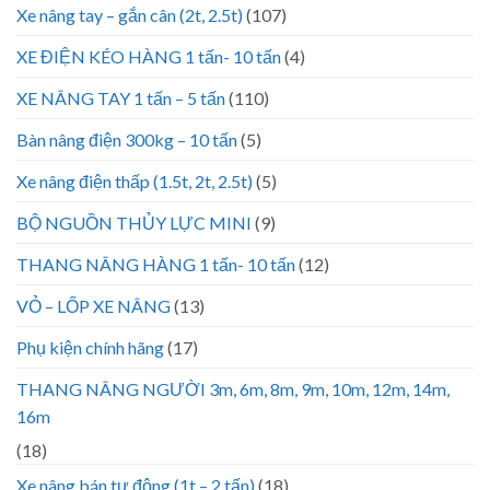
Xe nâng tay – gắn cân (2t, 2.5t)
(107)
XE ĐIỆN KÉO HÀNG 1 tấn- 10 tấn
(4)
XE NÂNG TAY 1 tấn – 5 tấn
(110)
Bàn nâng điện 300kg – 10 tấn
(5)
Xe nâng điện thấp (1.5t, 2t, 2.5t)
(5)
BỘ NGUỒN THỦY LỰC MINI
(9)
THANG NÂNG HÀNG 1 tấn- 10 tấn
(12)
VỎ – LỐP XE NÂNG
(13)
Phụ kiện chính hãng
(17)
THANG NÂNG NGƯỜI 3m, 6m, 8m, 9m, 10m, 12m, 14m,
16m
(18)
Xe nâng bán tự động (1t – 2 tấn)
(18)