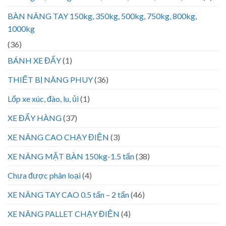
BÀN NÂNG TAY 150kg, 350kg, 500kg, 750kg, 800kg,
1000kg
(36)
BÁNH XE ĐẨY
(1)
THIẾT BỊ NÂNG PHUY
(36)
Lốp xe xúc, đào, lu, ủi
(1)
XE ĐẨY HÀNG
(37)
XE NÂNG CAO CHẠY ĐIỆN
(3)
XE NÂNG MẶT BÀN 150kg-1.5 tấn
(38)
Chưa được phân loại
(4)
XE NÂNG TAY CAO 0.5 tấn – 2 tấn
(46)
XE NÂNG PALLET CHẠY ĐIỆN
(4)