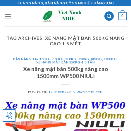
Skip
THANG NÂNG, BÀN NÂNG CÔNG NGHIỆP HÀNG ĐẦU
to
0
content
TAG ARCHIVES:
XE NÂNG MẶT BÀN 500KG NÂNG
CAO 1.5 MÉT
BÀN NÂNG TAY 150KG, 350KG, 500KG, 750KG, 800KG, 1000KG
,
XE NÂNG MẶT BÀN 150KG-1.5 TẤN
Xe nâng mặt bàn 500kg nâng cao
1500mm WP500 NIULI
POSTED ON
19 THÁNG CHÍN, 2025
BY
HUYEN
19
Th9