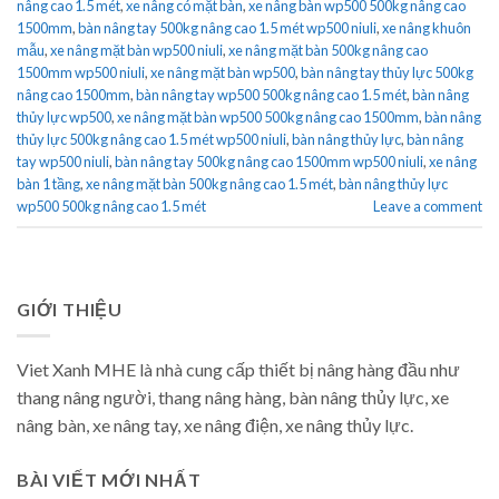
nâng cao 1.5 mét
,
xe nâng có mặt bàn
,
xe nâng bàn wp500 500kg nâng cao
1500mm
,
bàn nâng tay 500kg nâng cao 1.5 mét wp500 niuli
,
xe nâng khuôn
mẫu
,
xe nâng mặt bàn wp500 niuli
,
xe nâng mặt bàn 500kg nâng cao
1500mm wp500 niuli
,
xe nâng mặt bàn wp500
,
bàn nâng tay thủy lực 500kg
nâng cao 1500mm
,
bàn nâng tay wp500 500kg nâng cao 1.5 mét
,
bàn nâng
thủy lực wp500
,
xe nâng mặt bàn wp500 500kg nâng cao 1500mm
,
bàn nâng
thủy lực 500kg nâng cao 1.5 mét wp500 niuli
,
bàn nâng thủy lực
,
bàn nâng
tay wp500 niuli
,
bàn nâng tay 500kg nâng cao 1500mm wp500 niuli
,
xe nâng
bàn 1 tầng
,
xe nâng mặt bàn 500kg nâng cao 1.5 mét
,
bàn nâng thủy lực
wp500 500kg nâng cao 1.5 mét
Leave a comment
GIỚI THIỆU
Viet Xanh MHE là nhà cung cấp thiết bị nâng hàng đầu như
thang nâng người, thang nâng hàng, bàn nâng thủy lực, xe
nâng bàn, xe nâng tay, xe nâng điện, xe nâng thủy lực.
BÀI VIẾT MỚI NHẤT