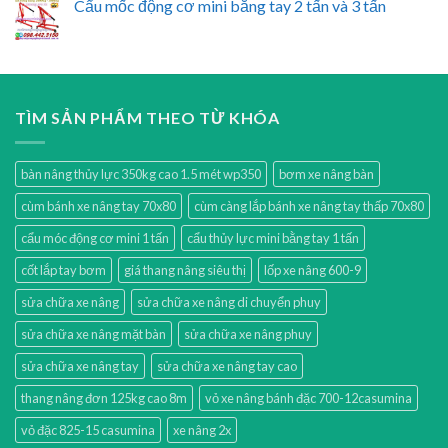
Cẩu mốc động cơ mini bằng tay 2 tấn và 3 tấn
TÌM SẢN PHẨM THEO TỪ KHÓA
bàn nâng thủy lực 350kg cao 1.5 mét wp350
bơm xe nâng bàn
cùm bánh xe nâng tay 70x80
cùm càng lắp bánh xe nâng tay thấp 70x80
cẩu móc động cơ mini 1 tấn
cẩu thủy lực mini bằng tay 1 tấn
cốt lắp tay bơm
giá thang nâng siêu thị
lốp xe nâng 600-9
sửa chữa xe nâng
sửa chữa xe nâng di chuyển phuy
sửa chữa xe nâng mặt bàn
sửa chữa xe nâng phuy
sửa chữa xe nâng tay
sửa chữa xe nâng tay cao
thang nâng đơn 125kg cao 8m
vỏ xe nâng bánh đặc 700-12casumina
vỏ đặc 825-15 casumina
xe nâng 2x