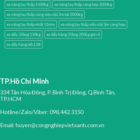
xe nâng tay thấp 1500kg
xe nâng tay thấp càng hẹp 2000kg
xe nâng tay thấp càng siêu dài 2m tải 2000kg
xe nâng tay thấp nhất 51mm
xe nâng tay thấp siêu dài 2m càng hẹp
xe đẩy 3 tầng 150kg
xe đẩy hàng 2 tầng 200kg giá rẻ
xe đẩy hàng xth130l
TP.Hồ Chí Minh
334 Tân Hòa Đông, P. Bình Trị Đông, Q.Bình Tân,
TP.HCM
Hotline/Zalo/Viber: 098.442.3150
Email: huyen@congnghiepvietxanh.com.vn