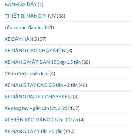
BÁNH XE ĐẨY
(1)
THIẾT BỊ NÂNG PHUY
(36)
Lốp xe xúc, đào, lu, ủi
(1)
XE ĐẨY HÀNG
(37)
XE NÂNG CAO CHẠY ĐIỆN
(3)
XE NÂNG MẶT BÀN 150kg-1.5 tấn
(38)
Chưa được phân loại
(4)
XE NÂNG TAY CAO 0.5 tấn – 2 tấn
(46)
XE NÂNG PALLET CHẠY ĐIỆN
(4)
Xe nâng tay – gắn cân (2t, 2.5t)
(107)
XE ĐIỆN KÉO HÀNG 1 tấn- 10 tấn
(4)
XE NÂNG TAY 1 tấn – 5 tấn
(110)