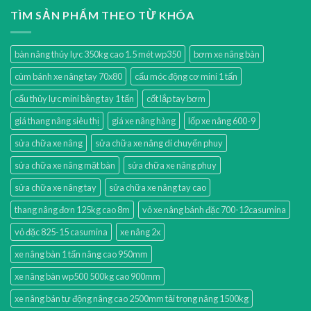
TÌM SẢN PHẨM THEO TỪ KHÓA
bàn nâng thủy lực 350kg cao 1.5 mét wp350
bơm xe nâng bàn
cùm bánh xe nâng tay 70x80
cẩu móc động cơ mini 1 tấn
cẩu thủy lực mini bằng tay 1 tấn
cốt lắp tay bơm
giá thang nâng siêu thị
giá xe nâng hàng
lốp xe nâng 600-9
sửa chữa xe nâng
sửa chữa xe nâng di chuyển phuy
sửa chữa xe nâng mặt bàn
sửa chữa xe nâng phuy
sửa chữa xe nâng tay
sửa chữa xe nâng tay cao
thang nâng đơn 125kg cao 8m
vỏ xe nâng bánh đặc 700-12casumina
vỏ đặc 825-15 casumina
xe nâng 2x
xe nâng bàn 1 tấn nâng cao 950mm
xe nâng bàn wp500 500kg cao 900mm
xe nâng bán tự động nâng cao 2500mm tải trọng nâng 1500kg