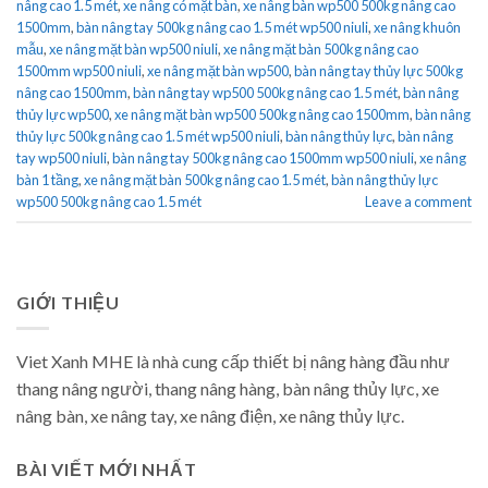
nâng cao 1.5 mét
,
xe nâng có mặt bàn
,
xe nâng bàn wp500 500kg nâng cao
1500mm
,
bàn nâng tay 500kg nâng cao 1.5 mét wp500 niuli
,
xe nâng khuôn
mẫu
,
xe nâng mặt bàn wp500 niuli
,
xe nâng mặt bàn 500kg nâng cao
1500mm wp500 niuli
,
xe nâng mặt bàn wp500
,
bàn nâng tay thủy lực 500kg
nâng cao 1500mm
,
bàn nâng tay wp500 500kg nâng cao 1.5 mét
,
bàn nâng
thủy lực wp500
,
xe nâng mặt bàn wp500 500kg nâng cao 1500mm
,
bàn nâng
thủy lực 500kg nâng cao 1.5 mét wp500 niuli
,
bàn nâng thủy lực
,
bàn nâng
tay wp500 niuli
,
bàn nâng tay 500kg nâng cao 1500mm wp500 niuli
,
xe nâng
bàn 1 tầng
,
xe nâng mặt bàn 500kg nâng cao 1.5 mét
,
bàn nâng thủy lực
wp500 500kg nâng cao 1.5 mét
Leave a comment
GIỚI THIỆU
Viet Xanh MHE là nhà cung cấp thiết bị nâng hàng đầu như
thang nâng người, thang nâng hàng, bàn nâng thủy lực, xe
nâng bàn, xe nâng tay, xe nâng điện, xe nâng thủy lực.
BÀI VIẾT MỚI NHẤT