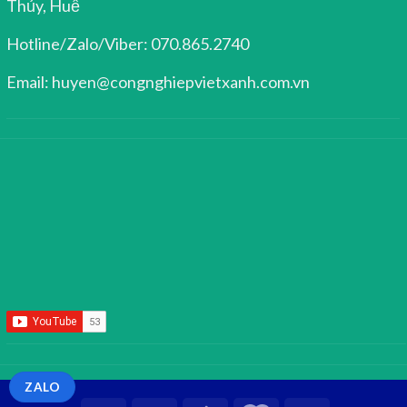
Thủy, Huế
Hotline/Zalo/Viber: 070.865.2740
Email: huyen@congnghiepvietxanh.com.vn
ZALO