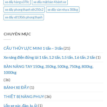
xe đẩy hàng x370c
xe đẩy mặt bàn 4 bánh xe
xe đẩy phong thạnh xth250s2
xe đẩy sàn nhựa 300kg
xe đẩy xtl130ds phong thạnh
CHUYÊN MỤC
CẨU THỦY LỰC MINI 1 tấn – 3 tấn
(21)
Xe nâng điện đứng lái 1 tấn, 1.2 tấn, 1.5 tấn, 1.6 tấn, 2 tấn
(1)
BÀN NÂNG TAY 150kg, 350kg, 500kg, 750kg, 800kg,
1000kg
(36)
BÁNH XE ĐẨY
(1)
THIẾT BỊ NÂNG PHUY
(36)
Lốp xe xúc, đào, lu, ủi
(1)