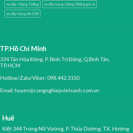
xe đẩy 3 tầng 150kg
xe đẩy hàng 2 tầng 200kg giá rẻ
xe đẩy hàng xth130l
TP.Hồ Chí Minh
334 Tân Hòa Đông, P. Bình Trị Đông, Q.Bình Tân,
TP.HCM
Hotline/Zalo/Viber: 098.442.3150
Email: huyen@congnghiepvietxanh.com.vn
Huế
Kiệt 344 Trưng Nữ Vương, P. Thủy Dương, TX. Hương