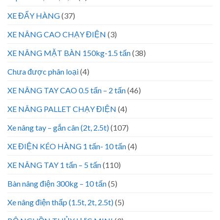
XE ĐẨY HÀNG
(37)
XE NÂNG CAO CHẠY ĐIỆN
(3)
XE NÂNG MẶT BÀN 150kg-1.5 tấn
(38)
Chưa được phân loại
(4)
XE NÂNG TAY CAO 0.5 tấn – 2 tấn
(46)
XE NÂNG PALLET CHẠY ĐIỆN
(4)
Xe nâng tay – gắn cân (2t, 2.5t)
(107)
XE ĐIỆN KÉO HÀNG 1 tấn- 10 tấn
(4)
XE NÂNG TAY 1 tấn – 5 tấn
(110)
Bàn nâng điện 300kg – 10 tấn
(5)
Xe nâng điện thấp (1.5t, 2t, 2.5t)
(5)