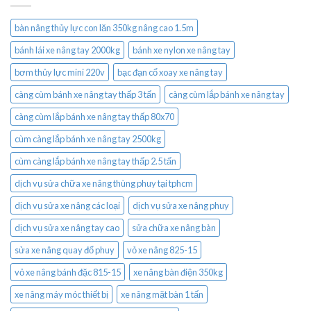
bàn nâng thủy lực con lăn 350kg nâng cao 1.5m
bánh lái xe nâng tay 2000kg
bánh xe nylon xe nâng tay
bơm thủy lực mini 220v
bạc đạn cổ xoay xe nâng tay
càng cùm bánh xe nâng tay thấp 3 tấn
càng cùm lắp bánh xe nâng tay
càng cùm lắp bánh xe nâng tay thấp 80x70
cùm càng lắp bánh xe nâng tay 2500kg
cùm càng lắp bánh xe nâng tay thấp 2.5 tấn
dịch vụ sửa chữa xe nâng thùng phuy tại tphcm
dịch vụ sửa xe nâng các loại
dịch vụ sửa xe nâng phuy
dịch vụ sửa xe nâng tay cao
sửa chữa xe nâng bàn
sửa xe nâng quay đổ phuy
vỏ xe nâng 825-15
vỏ xe nâng bánh đặc 815-15
xe nâng bàn điện 350kg
xe nâng máy móc thiết bị
xe nâng mặt bàn 1 tấn