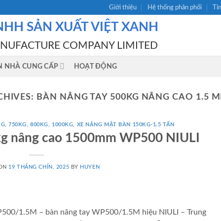
Giới thiệu
Hệ thống phân phối
Ti
NHH SẢN XUẤT VIỆT XANH
ANUFACTURE COMPANY LIMITED
N NHÀ CUNG CẤP
HOẠT ĐỘNG
CHIVES:
BÀN NÂNG TAY 500KG NÂNG CAO 1.5 MÉ
G, 750KG, 800KG, 1000KG
,
XE NÂNG MẶT BÀN 150KG-1.5 TẤN
kg nâng cao 1500mm WP500 NIULI
 ON
19 THÁNG CHÍN, 2025
BY
HUYEN
500/1.5M – bàn nâng tay WP500/1.5M hiệu NIULI – Trung