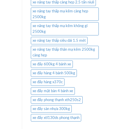
xe nâng tay thấp càng hẹp 2.5 tấn niuli
xe nâng tay thấp mạ kẽm càng hẹp
2500kg
xe nâng tay thấp mạ kẽm không gỉ
2500kg
xe nâng tay thấp siêu dài 1.5 mét
xe nâng tay thấp thân mạ kẽm 2500kg
càng hẹp
xe đẩy 600kg 4 bánh xe
xe đẩy hàng 4 bánh 500kg
xe đẩy hàng x370c
xe đẩy mặt bàn 4 bánh xe
xe đẩy phong thạnh xth250s2
xe đẩy sàn nhựa 300kg
xe đẩy xtl130ds phong thạnh