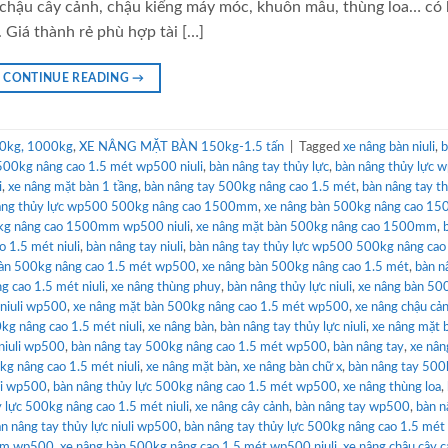
 chậu cây cảnh, chậu kiểng máy móc, khuôn mẫu, thùng loa… có 
 Giá thành rẻ phù hợp tài […]
CONTINUE READING
→
0kg, 1000kg
,
XE NÂNG MẶT BÀN 150kg-1.5 tấn
|
Tagged
xe nâng bàn niuli
,
b
 500kg nâng cao 1.5 mét wp500 niuli
,
bàn nâng tay thủy lực
,
bàn nâng thủy lực 
i
,
xe nâng mặt bàn 1 tầng
,
bàn nâng tay 500kg nâng cao 1.5 mét
,
bàn nâng tay th
âng thủy lực wp500 500kg nâng cao 1500mm
,
xe nâng bàn 500kg nâng cao 1
0kg nâng cao 1500mm wp500 niuli
,
xe nâng mặt bàn 500kg nâng cao 1500mm
,
 1.5 mét niuli
,
bàn nâng tay niuli
,
bàn nâng tay thủy lực wp500 500kg nâng cao
bàn 500kg nâng cao 1.5 mét wp500
,
xe nâng bàn 500kg nâng cao 1.5 mét
,
bàn n
 cao 1.5 mét niuli
,
xe nâng thùng phuy
,
bàn nâng thủy lực niuli
,
xe nâng bàn 50
 niuli wp500
,
xe nâng mặt bàn 500kg nâng cao 1.5 mét wp500
,
xe nâng chậu cả
kg nâng cao 1.5 mét niuli
,
xe nâng bàn
,
bàn nâng tay thủy lực niuli
,
xe nâng mặt 
 niuli wp500
,
bàn nâng tay 500kg nâng cao 1.5 mét wp500
,
bàn nâng tay
,
xe nân
kg nâng cao 1.5 mét niuli
,
xe nâng mặt bàn
,
xe nâng bàn chữ x
,
bàn nâng tay 500
uli wp500
,
bàn nâng thủy lực 500kg nâng cao 1.5 mét wp500
,
xe nâng thùng loa
,
 lực 500kg nâng cao 1.5 mét niuli
,
xe nâng cây cảnh
,
bàn nâng tay wp500
,
bàn n
n nâng tay thủy lực niuli wp500
,
bàn nâng tay thủy lực 500kg nâng cao 1.5 mé
0mm wp500
,
xe nâng bàn 500kg nâng cao 1.5 mét wp500 niuli
,
xe nâng chậu cây 