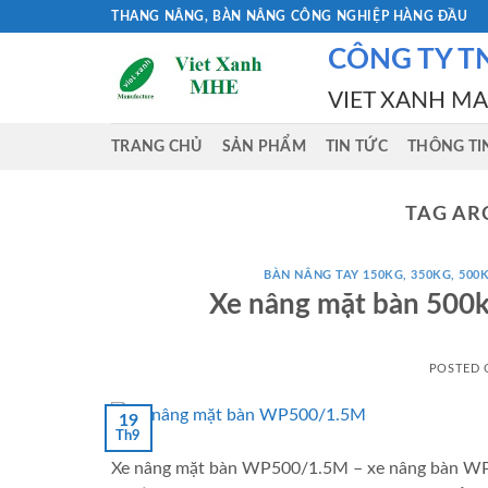
Skip
THANG NÂNG, BÀN NÂNG CÔNG NGHIỆP HÀNG ĐẦU
to
CÔNG TY T
content
VIET XANH M
TRANG CHỦ
SẢN PHẨM
TIN TỨC
THÔNG TI
TAG AR
BÀN NÂNG TAY 150KG, 350KG, 500K
Xe nâng mặt bàn 500
POSTED
19
Th9
Xe nâng mặt bàn WP500/1.5M – xe nâng bàn WP