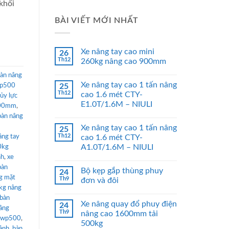
khối
BÀI VIẾT MỚI NHẤT
Xe nâng tay cao mini
26
Th12
260kg nâng cao 900mm
àn nâng
Xe nâng tay cao 1 tấn nâng
wp500
25
Th12
cao 1.6 mét CTY-
ủy lực
E1.0T/1.6M – NIULI
500mm
,
bàn nâng
Xe nâng tay cao 1 tấn nâng
25
Th12
âng tay
cao 1.6 mét CTY-
A1.0T/1.6M – NIULI
0kg
nh
,
xe
bàn
Bộ kẹp gắp thùng phuy
24
g mặt
Th9
đơn và đôi
kg nâng
bàn
Xe nâng quay đổ phuy điện
24
âng
Th9
nâng cao 1600mm tải
t wp500
,
500kg
cảnh
,
bàn