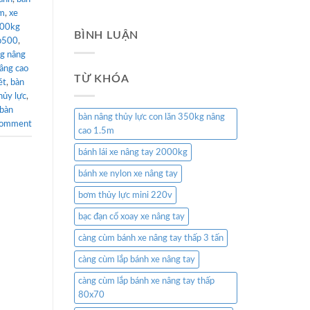
mm
,
xe
500kg
BÌNH LUẬN
wp500
,
g nâng
âng cao
TỪ KHÓA
ét
,
bàn
hủy lực
,
bàn
bàn nâng thủy lực con lăn 350kg nâng
comment
cao 1.5m
bánh lái xe nâng tay 2000kg
bánh xe nylon xe nâng tay
bơm thủy lực mini 220v
bạc đạn cổ xoay xe nâng tay
càng cùm bánh xe nâng tay thấp 3 tấn
càng cùm lắp bánh xe nâng tay
càng cùm lắp bánh xe nâng tay thấp
80x70