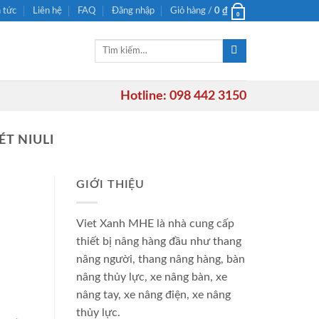
n tức
Liên hệ
FAQ
Đăng nhập
Giỏ hàng /
0
₫
0
Tìm
kiếm:
Hotline: 098 442 3150
T NIULI
GIỚI THIỆU
Viet Xanh MHE là nhà cung cấp
thiết bị nâng hàng đầu như thang
nâng người, thang nâng hàng, bàn
nâng thủy lực, xe nâng bàn, xe
nâng tay, xe nâng điện, xe nâng
thủy lực.