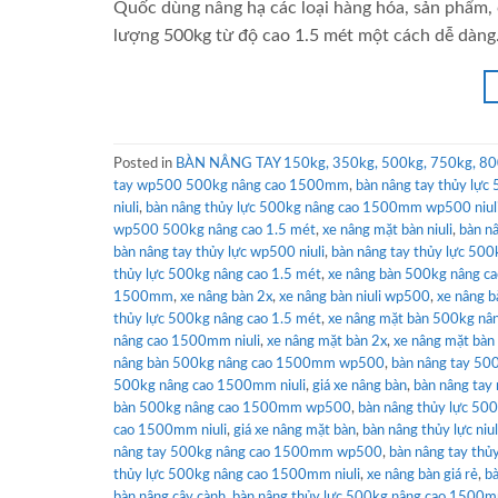
Quốc dùng nâng hạ các loại hàng hóa, sản phẩm,
lượng 500kg từ độ cao 1.5 mét một cách dễ dàng.
Posted in
BÀN NÂNG TAY 150kg, 350kg, 500kg, 750kg, 80
tay wp500 500kg nâng cao 1500mm
,
bàn nâng tay thủy lực
niuli
,
bàn nâng thủy lực 500kg nâng cao 1500mm wp500 niul
wp500 500kg nâng cao 1.5 mét
,
xe nâng mặt bàn niuli
,
bàn n
bàn nâng tay thủy lực wp500 niuli
,
bàn nâng tay thủy lực 50
thủy lực 500kg nâng cao 1.5 mét
,
xe nâng bàn 500kg nâng cao
1500mm
,
xe nâng bàn 2x
,
xe nâng bàn niuli wp500
,
xe nâng 
thủy lực 500kg nâng cao 1.5 mét
,
xe nâng mặt bàn 500kg nâng
nâng cao 1500mm niuli
,
xe nâng mặt bàn 2x
,
xe nâng mặt bàn
nâng bàn 500kg nâng cao 1500mm wp500
,
bàn nâng tay 500
500kg nâng cao 1500mm niuli
,
giá xe nâng bàn
,
bàn nâng tay
bàn 500kg nâng cao 1500mm wp500
,
bàn nâng thủy lực 500
cao 1500mm niuli
,
giá xe nâng mặt bàn
,
bàn nâng thủy lực ni
nâng tay 500kg nâng cao 1500mm wp500
,
bàn nâng tay thủy
thủy lực 500kg nâng cao 1500mm niuli
,
xe nâng bàn giá rẻ
,
bà
bàn nâng cây cành
,
bàn nâng thủy lực 500kg nâng cao 150