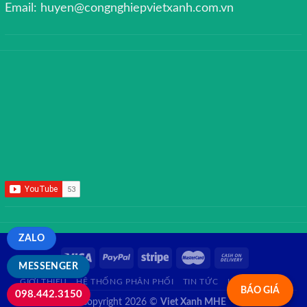
Email: huyen@congnghiepvietxanh.com.vn
ZALO
MESSENGER
GIỚI THIỆU
HỆ THỐNG PHÂN PHỐI
TIN TỨC
LIÊN HỆ
FAQ
BÁO GIÁ
098.442.3150
Copyright 2026 ©
Viet Xanh MHE