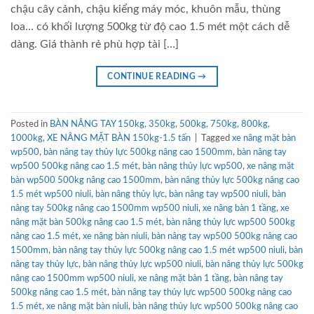
chậu cây cảnh, chậu kiểng máy móc, khuôn mẫu, thùng
loa… có khối lượng 500kg từ độ cao 1.5 mét một cách dễ
dàng. Giá thành rẻ phù hợp tài […]
CONTINUE READING
→
Posted in
BÀN NÂNG TAY 150kg, 350kg, 500kg, 750kg, 800kg,
1000kg
,
XE NÂNG MẶT BÀN 150kg-1.5 tấn
|
Tagged
xe nâng mặt bàn
wp500
,
bàn nâng tay thủy lực 500kg nâng cao 1500mm
,
bàn nâng tay
wp500 500kg nâng cao 1.5 mét
,
bàn nâng thủy lực wp500
,
xe nâng mặt
bàn wp500 500kg nâng cao 1500mm
,
bàn nâng thủy lực 500kg nâng cao
1.5 mét wp500 niuli
,
bàn nâng thủy lực
,
bàn nâng tay wp500 niuli
,
bàn
nâng tay 500kg nâng cao 1500mm wp500 niuli
,
xe nâng bàn 1 tầng
,
xe
nâng mặt bàn 500kg nâng cao 1.5 mét
,
bàn nâng thủy lực wp500 500kg
nâng cao 1.5 mét
,
xe nâng bàn niuli
,
bàn nâng tay wp500 500kg nâng cao
1500mm
,
bàn nâng tay thủy lực 500kg nâng cao 1.5 mét wp500 niuli
,
bàn
nâng tay thủy lực
,
bàn nâng thủy lực wp500 niuli
,
bàn nâng thủy lực 500kg
nâng cao 1500mm wp500 niuli
,
xe nâng mặt bàn 1 tầng
,
bàn nâng tay
500kg nâng cao 1.5 mét
,
bàn nâng tay thủy lực wp500 500kg nâng cao
1.5 mét
,
xe nâng mặt bàn niuli
,
bàn nâng thủy lực wp500 500kg nâng cao