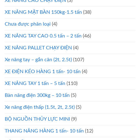
XE NÂNG CAO CHẠY ĐIỆN
(3)
XE NÂNG MẶT BÀN 150kg-1.5 tấn
(38)
Chưa được phân loại
(4)
XE NÂNG TAY CAO 0.5 tấn – 2 tấn
(46)
XE NÂNG PALLET CHẠY ĐIỆN
(4)
Xe nâng tay – gắn cân (2t, 2.5t)
(107)
XE ĐIỆN KÉO HÀNG 1 tấn- 10 tấn
(4)
XE NÂNG TAY 1 tấn – 5 tấn
(110)
Bàn nâng điện 300kg – 10 tấn
(5)
Xe nâng điện thấp (1.5t, 2t, 2.5t)
(5)
BỘ NGUỒN THỦY LỰC MINI
(9)
THANG NÂNG HÀNG 1 tấn- 10 tấn
(12)