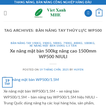
Skip
THANG NÂNG, BÀN NÂNG CÔNG NGHIỆP HÀNG ĐẦU
to
0
content
TAG ARCHIVES:
BÀN NÂNG TAY THỦY LỰC WP500
BÀN NÂNG TAY 150KG, 350KG, 500KG, 750KG, 800KG, 1000KG
,
XE NÂNG MẶT BÀN 150KG-1.5 TẤN
Xe nâng mặt bàn 500kg nâng cao 1500mm
WP500 NIULI
POSTED ON
19 THÁNG CHÍN, 2025
BY
HUYEN
19
Th9
Xe nâng mặt bàn WP500/1.5M – xe nâng bàn
WP500/1.5M – bàn nâng tay WP500/1.5M hiệu NIULI –
Trung Quốc dùng nâng hạ các loại hàng hóa, sản phẩm,