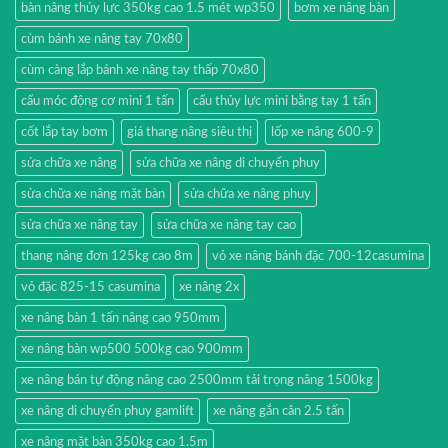
bàn nâng thủy lực 350kg cao 1.5 mét wp350
bơm xe nâng bàn
cùm bánh xe nâng tay 70x80
cùm càng lắp bánh xe nâng tay thấp 70x80
cẩu móc động cơ mini 1 tấn
cẩu thủy lực mini bằng tay 1 tấn
cốt lắp tay bơm
giá thang nâng siêu thị
lốp xe nâng 600-9
sửa chữa xe nâng
sửa chữa xe nâng di chuyển phuy
sửa chữa xe nâng mặt bàn
sửa chữa xe nâng phuy
sửa chữa xe nâng tay
sửa chữa xe nâng tay cao
thang nâng đơn 125kg cao 8m
vỏ xe nâng bánh đặc 700-12casumina
vỏ đặc 825-15 casumina
xe nâng 2x
xe nâng bàn 1 tấn nâng cao 950mm
xe nâng bàn wp500 500kg cao 900mm
xe nâng bán tự động nâng cao 2500mm tải trọng nâng 1500kg
xe nâng di chuyển phuy gamlift
xe nâng gắn cân 2.5 tấn
xe nâng mặt bàn 350kg cao 1.5m