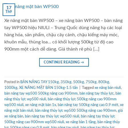
17
Th9
Xe nâng mặt bàn WP500 – xe nâng bàn WP500 – bàn nâng
tay WP500 hiệu NIULI – Trung Quốc dùng nâng hạ các loại
hàng hóa, sản phẩm, chậu cây cảnh, chậu kiểng máy móc,
khuôn mẫu, thùng loa… có khối lượng 500kg từ độ cao
900mm một cách dễ dàng. Giá thành rẻ phù […]
CONTINUE READING
→
Posted in
BÀN NÂNG TAY 150kg, 350kg, 500kg, 750kg, 800kg,
1000kg
,
XE NÂNG MẶT BÀN 150kg-1.5 tấn
|
Tagged
xe nâng bàn niuli
,
bàn nâng tay wp500 500kg nâng cao 900mm
,
bàn nâng tay thủy lực
,
bàn
nâng thủy lực wp500 niuli
,
bàn nâng thủy lực 500kg nâng cao 900mm
wp500 niuli
,
xe nâng mặt bàn 1x
,
bàn nâng tay 500kg nâng cao 0.9 mét
,
xe
nâng mặt bàn niuli
,
bàn nâng thủy lực wp500 500kg nâng cao 900mm
,
giá
xe nâng bàn
,
bàn nâng tay thủy lực wp500 niuli
,
bàn nâng tay thủy lực
500kg nâng cao 900mm wp500 niuli
,
xe nâng bàn 1 tầng
,
bàn nâng thủy
lực 500kg nâng cao 0.9 mét
,
bàn nâng tay niuli
,
bàn nâng tay thủy lực