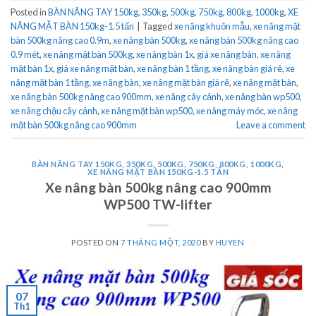
Posted in
BÀN NÂNG TAY 150kg, 350kg, 500kg, 750kg, 800kg, 1000kg
,
XE
NÂNG MẶT BÀN 150kg-1.5 tấn
|
Tagged
xe nâng khuôn mẫu
,
xe nâng mặt
bàn 500kg nâng cao 0.9m
,
xe nâng bàn 500kg
,
xe nâng bàn 500kg nâng cao
0.9 mét
,
xe nâng mặt bàn 500kg
,
xe nâng bàn 1x
,
giá xe nâng bàn
,
xe nâng
mặt bàn 1x
,
giá xe nâng mặt bàn
,
xe nâng bàn 1 tầng
,
xe nâng bàn giá rẻ
,
xe
nâng mặt bàn 1 tầng
,
xe nâng bàn
,
xe nâng mặt bàn giá rẻ
,
xe nâng mặt bàn
,
xe nâng bàn 500kg nâng cao 900mm
,
xe nâng cây cảnh
,
xe nâng bàn wp500
,
xe nâng chậu cây cảnh
,
xe nâng mặt bàn wp500
,
xe nâng máy móc
,
xe nâng
mặt bàn 500kg nâng cao 900mm
Leave a comment
BÀN NÂNG TAY 150KG, 350KG, 500KG, 750KG, 800KG, 1000KG
,
XE NÂNG MẶT BÀN 150KG-1.5 TẤN
Xe nâng bàn 500kg nâng cao 900mm
WP500 TW-lifter
POSTED ON
7 THÁNG MỘT, 2020
BY
HUYEN
07
Th1