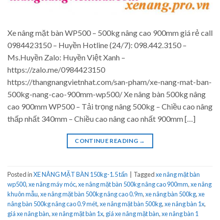
Xe nâng mặt bàn WP500 – 500kg nâng cao 900mm giá rẻ call
0984423150 – Huyền Hotline (24/7): 098.442.3150 –
Ms.Huyền Zalo: Huyền Việt Xanh –
https://zalo.me/0984423150
https://thangnangvietnhat.com/san-pham/xe-nang-mat-ban-
500kg-nang-cao-900mm-wp500/ Xe nâng bàn 500kg nâng
cao 900mm WP500 – Tải trọng nâng 500kg – Chiều cao nâng
thấp nhất 340mm – Chiều cao nâng cao nhất 900mm […]
CONTINUE READING
→
Posted in
XE NÂNG MẶT BÀN 150kg-1.5 tấn
|
Tagged
xe nâng mặt bàn
wp500
,
xe nâng máy móc
,
xe nâng mặt bàn 500kg nâng cao 900mm
,
xe nâng
khuôn mẫu
,
xe nâng mặt bàn 500kg nâng cao 0.9m
,
xe nâng bàn 500kg
,
xe
nâng bàn 500kg nâng cao 0.9 mét
,
xe nâng mặt bàn 500kg
,
xe nâng bàn 1x
,
giá xe nâng bàn
,
xe nâng mặt bàn 1x
,
giá xe nâng mặt bàn
,
xe nâng bàn 1