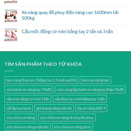
Xe nâng quay đổ phuy điện nâng cao 1600mm tải
500kg
Cẩu mốc động cơ mini bằng tay 2 tấn và 3 tấn
TÌM SẢN PHẨM THEO TỪ KHÓA
bàn nâng thủy lực 350kg cao 1.5 mét wp350
bơm xe nâng bàn
cùm bánh xe nâng tay 70x80
cùm càng lắp bánh xe nâng tay thấp 70x80
cẩu móc động cơ mini 1 tấn
cẩu thủy lực mini bằng tay 1 tấn
cốt lắp tay bơm
giá thang nâng siêu thị
lốp xe nâng 600-9
sửa chữa xe nâng
sửa chữa xe nâng di chuyển phuy
sửa chữa xe nâng mặt bàn
sửa chữa xe nâng phuy