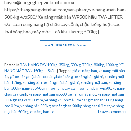
huyen@congnghiepvietxanh.com.vn
https://thangnangvietnhat.com/san-pham/xe-nang-mat-ban-
500-kg-wp500/ Xe nâng mặt bàn WP500 hiệu TW-LIFTER
Đài Loan dùng nâng hạ chậu cây cảnh, chậu kiểng hoặc các
loại hàng hóa, máy móc… có khối lượng 500kg […]
CONTINUE READING
→
Posted in
BÀN NÂNG TAY 150kg, 350kg, 500kg, 750kg, 800kg, 1000kg
,
XE
NÂNG MẶT BÀN 150kg-1.5 tấn
|
Tagged
giá xe nâng bàn
,
xe nâng mặt bàn
1x
,
giá xe nâng mặt bàn
,
xe nâng bàn 1 tầng
,
xe nâng bàn giá rẻ
,
xe nâng mặt
bàn 1 tầng
,
xe nâng bàn
,
xe nâng mặt bàn giá rẻ
,
xe nâng mặt bàn
,
xe nâng
bàn 500kg nâng cao 900mm
,
xe nâng cây cảnh
,
xe nâng bàn wp500
,
xe nâng
chậu cây cảnh
,
xe nâng mặt bàn wp500
,
xe nâng máy móc
,
xe nâng mặt bàn
500kg nâng cao 900mm
,
xe nâng khuôn mẫu
,
xe nâng mặt bàn 500kg nâng
cao 0.9m
,
xe nâng bàn 500kg
,
xe nâng bàn 500kg nâng cao 0.9 mét
,
xe nâng
mặt bàn 500kg
,
xe nâng bàn 1x
Leave a comment