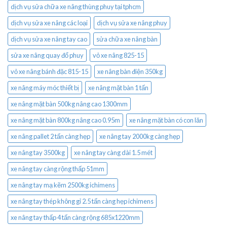
dịch vụ sửa chữa xe nâng thùng phuy tại tphcm
dịch vụ sửa xe nâng các loại
dịch vụ sửa xe nâng phuy
dịch vụ sửa xe nâng tay cao
sửa chữa xe nâng bàn
sửa xe nâng quay đổ phuy
vỏ xe nâng 825-15
vỏ xe nâng bánh đặc 815-15
xe nâng bàn điện 350kg
xe nâng máy móc thiết bị
xe nâng mặt bàn 1 tấn
xe nâng mặt bàn 500kg nâng cao 1300mm
xe nâng mặt bàn 800kg nâng cao 0.95m
xe nâng mặt bàn có con lăn
xe nâng pallet 2 tấn càng hẹp
xe nâng tay 2000kg càng hẹp
xe nâng tay 3500kg
xe nâng tay càng dài 1.5 mét
xe nâng tay càng rộng thấp 51mm
xe nâng tay mạ kẽm 2500kg ichimens
xe nâng tay thép không gỉ 2.5 tấn càng hẹp ichimens
xe nâng tay thấp 4 tấn càng rộng 685x1220mm