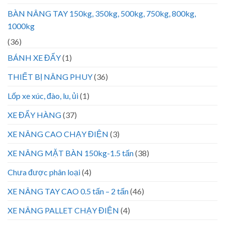
BÀN NÂNG TAY 150kg, 350kg, 500kg, 750kg, 800kg,
1000kg
(36)
BÁNH XE ĐẨY
(1)
THIẾT BỊ NÂNG PHUY
(36)
Lốp xe xúc, đào, lu, ủi
(1)
XE ĐẨY HÀNG
(37)
XE NÂNG CAO CHẠY ĐIỆN
(3)
XE NÂNG MẶT BÀN 150kg-1.5 tấn
(38)
Chưa được phân loại
(4)
XE NÂNG TAY CAO 0.5 tấn – 2 tấn
(46)
XE NÂNG PALLET CHẠY ĐIỆN
(4)