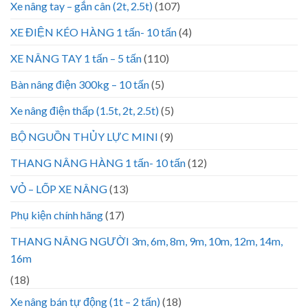
Xe nâng tay – gắn cân (2t, 2.5t)
(107)
XE ĐIỆN KÉO HÀNG 1 tấn- 10 tấn
(4)
XE NÂNG TAY 1 tấn – 5 tấn
(110)
Bàn nâng điện 300kg – 10 tấn
(5)
Xe nâng điện thấp (1.5t, 2t, 2.5t)
(5)
BỘ NGUỒN THỦY LỰC MINI
(9)
THANG NÂNG HÀNG 1 tấn- 10 tấn
(12)
VỎ – LỐP XE NÂNG
(13)
Phụ kiện chính hãng
(17)
THANG NÂNG NGƯỜI 3m, 6m, 8m, 9m, 10m, 12m, 14m,
16m
(18)
Xe nâng bán tự động (1t – 2 tấn)
(18)