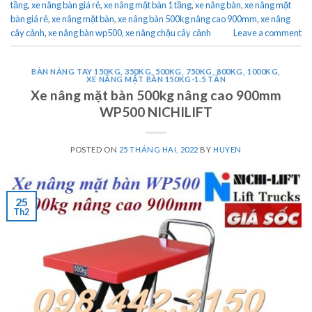
tầng
,
xe nâng bàn giá rẻ
,
xe nâng mặt bàn 1 tầng
,
xe nâng bàn
,
xe nâng mặt
bàn giá rẻ
,
xe nâng mặt bàn
,
xe nâng bàn 500kg nâng cao 900mm
,
xe nâng
cây cảnh
,
xe nâng bàn wp500
,
xe nâng chậu cây cảnh
Leave a comment
BÀN NÂNG TAY 150KG, 350KG, 500KG, 750KG, 800KG, 1000KG
,
XE NÂNG MẶT BÀN 150KG-1.5 TẤN
Xe nâng mặt bàn 500kg nâng cao 900mm
WP500 NICHILIFT
POSTED ON
25 THÁNG HAI, 2022
BY
HUYEN
25
Th2