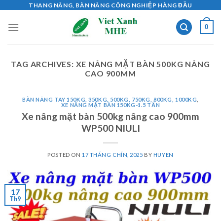
Skip
THANG NÂNG, BÀN NÂNG CÔNG NGHIỆP HÀNG ĐẦU
to
0
content
TAG ARCHIVES:
XE NÂNG MẶT BÀN 500KG NÂNG
CAO 900MM
BÀN NÂNG TAY 150KG, 350KG, 500KG, 750KG, 800KG, 1000KG
,
XE NÂNG MẶT BÀN 150KG-1.5 TẤN
Xe nâng mặt bàn 500kg nâng cao 900mm
WP500 NIULI
POSTED ON
17 THÁNG CHÍN, 2025
BY
HUYEN
17
Th9