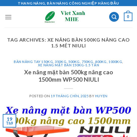
Skip
THANG NÂNG, BÀN NÂNG CÔNG NGHIỆP HÀNG ĐẦU
to
0
content
TAG ARCHIVES:
XE NÂNG BÀN 500KG NÂNG CAO
1.5 MÉT NIULI
BÀN NÂNG TAY 150KG, 350KG, 500KG, 750KG, 800KG, 1000KG
,
XE NÂNG MẶT BÀN 150KG-1.5 TẤN
Xe nâng mặt bàn 500kg nâng cao
1500mm WP500 NIULI
POSTED ON
19 THÁNG CHÍN, 2025
BY
HUYEN
19
Th9