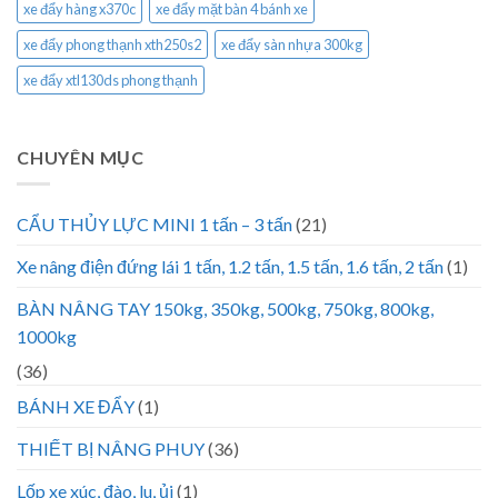
xe đẩy hàng x370c
xe đẩy mặt bàn 4 bánh xe
xe đẩy phong thạnh xth250s2
xe đẩy sàn nhựa 300kg
xe đẩy xtl130ds phong thạnh
CHUYÊN MỤC
CẨU THỦY LỰC MINI 1 tấn – 3 tấn
(21)
Xe nâng điện đứng lái 1 tấn, 1.2 tấn, 1.5 tấn, 1.6 tấn, 2 tấn
(1)
BÀN NÂNG TAY 150kg, 350kg, 500kg, 750kg, 800kg,
1000kg
(36)
BÁNH XE ĐẨY
(1)
THIẾT BỊ NÂNG PHUY
(36)
Lốp xe xúc, đào, lu, ủi
(1)