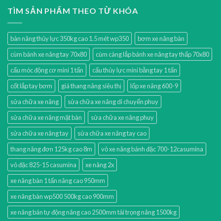
TÌM SẢN PHẨM THEO TỪ KHÓA
bàn nâng thủy lực 350kg cao 1.5 mét wp350
bơm xe nâng bàn
cùm bánh xe nâng tay 70x80
cùm càng lắp bánh xe nâng tay thấp 70x80
cẩu móc động cơ mini 1 tấn
cẩu thủy lực mini bằng tay 1 tấn
cốt lắp tay bơm
giá thang nâng siêu thị
lốp xe nâng 600-9
sửa chữa xe nâng
sửa chữa xe nâng di chuyển phuy
sửa chữa xe nâng mặt bàn
sửa chữa xe nâng phuy
sửa chữa xe nâng tay
sửa chữa xe nâng tay cao
thang nâng đơn 125kg cao 8m
vỏ xe nâng bánh đặc 700-12casumina
vỏ đặc 825-15 casumina
xe nâng 2x
xe nâng bàn 1 tấn nâng cao 950mm
xe nâng bàn wp500 500kg cao 900mm
xe nâng bán tự động nâng cao 2500mm tải trọng nâng 1500kg