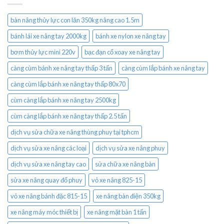
bàn nâng thủy lực con lăn 350kg nâng cao 1.5m
bánh lái xe nâng tay 2000kg
bánh xe nylon xe nâng tay
bơm thủy lực mini 220v
bạc đạn cổ xoay xe nâng tay
càng cùm bánh xe nâng tay thấp 3 tấn
càng cùm lắp bánh xe nâng tay
càng cùm lắp bánh xe nâng tay thấp 80x70
cùm càng lắp bánh xe nâng tay 2500kg
cùm càng lắp bánh xe nâng tay thấp 2.5 tấn
dịch vụ sửa chữa xe nâng thùng phuy tại tphcm
dịch vụ sửa xe nâng các loại
dịch vụ sửa xe nâng phuy
dịch vụ sửa xe nâng tay cao
sửa chữa xe nâng bàn
sửa xe nâng quay đổ phuy
vỏ xe nâng 825-15
vỏ xe nâng bánh đặc 815-15
xe nâng bàn điện 350kg
xe nâng máy móc thiết bị
xe nâng mặt bàn 1 tấn