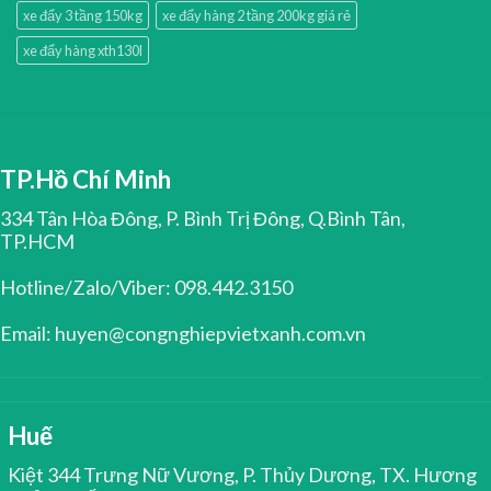
xe đẩy 3 tầng 150kg
xe đẩy hàng 2 tầng 200kg giá rẻ
xe đẩy hàng xth130l
TP.Hồ Chí Minh
334 Tân Hòa Đông, P. Bình Trị Đông, Q.Bình Tân,
TP.HCM
Hotline/Zalo/Viber: 098.442.3150
Email: huyen@congnghiepvietxanh.com.vn
Huế
Kiệt 344 Trưng Nữ Vương, P. Thủy Dương, TX. Hương