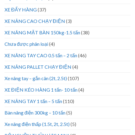
XE ĐẨY HÀNG
(37)
XE NÂNG CAO CHẠY ĐIỆN
(3)
XE NÂNG MẶT BÀN 150kg-1.5 tấn
(38)
Chưa được phân loại
(4)
XE NÂNG TAY CAO 0.5 tấn – 2 tấn
(46)
XE NÂNG PALLET CHẠY ĐIỆN
(4)
Xe nâng tay – gắn cân (2t, 2.5t)
(107)
XE ĐIỆN KÉO HÀNG 1 tấn- 10 tấn
(4)
XE NÂNG TAY 1 tấn – 5 tấn
(110)
Bàn nâng điện 300kg – 10 tấn
(5)
Xe nâng điện thấp (1.5t, 2t, 2.5t)
(5)