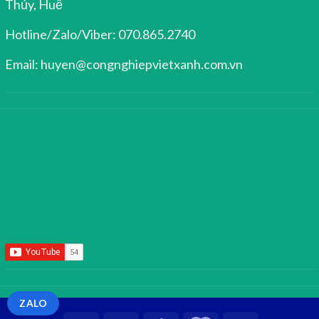
Thủy, Huế
Hotline/Zalo/Viber: 070.865.2740
Email: huyen@congnghiepvietxanh.com.vn
ZALO