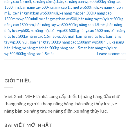
nâng cao 1.5 mét
,
xe nâng có mặt bàn
,
xe nâng bàn wp500 500kg nâng cao
1500mm
,
bàn nâng tay 500kg nâng cao 1.5 mét wp500 niuli
,
xe nâng khuôn
mẫu
,
xe nâng mặt bàn wp500 niuli
,
xe nâng mặt bàn 500kg nâng cao
1500mm wp500 niuli
,
xe nâng mặt bàn wp500
,
bàn nâng tay thủy lực 500kg
nâng cao 1500mm
,
bàn nâng tay wp500 500kg nâng cao 1.5 mét
,
bàn nâng
thủy lực wp500
,
xe nâng mặt bàn wp500 500kg nâng cao 1500mm
,
bàn nâng
thủy lực 500kg nâng cao 1.5 mét wp500 niuli
,
bàn nâng thủy lực
,
bàn nâng
tay wp500 niuli
,
bàn nâng tay 500kg nâng cao 1500mm wp500 niuli
,
xe nâng
bàn 1 tầng
,
xe nâng mặt bàn 500kg nâng cao 1.5 mét
,
bàn nâng thủy lực
wp500 500kg nâng cao 1.5 mét
Leave a comment
GIỚI THIỆU
Viet Xanh MHE là nhà cung cấp thiết bị nâng hàng đầu như
thang nâng người, thang nâng hàng, bàn nâng thủy lực, xe
nâng bàn, xe nâng tay, xe nâng điện, xe nâng thủy lực.
BÀI VIẾT MỚI NHẤT