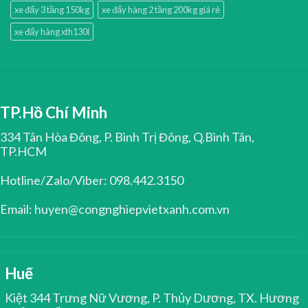
xe đẩy 3 tầng 150kg
xe đẩy hàng 2 tầng 200kg giá rẻ
xe đẩy hàng xth130l
TP.Hồ Chí Minh
334 Tân Hòa Đông, P. Bình Trị Đông, Q.Bình Tân,
TP.HCM
Hotline/Zalo/Viber: 098.442.3150
Email: huyen@congnghiepvietxanh.com.vn
Huế
Kiệt 344 Trưng Nữ Vương, P. Thủy Dương, TX. Hương