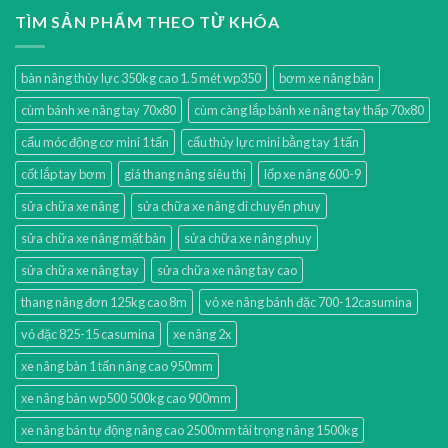
TÌM SẢN PHẨM THEO TỪ KHÓA
bàn nâng thủy lực 350kg cao 1.5 mét wp350
bơm xe nâng bàn
cùm bánh xe nâng tay 70x80
cùm càng lắp bánh xe nâng tay thấp 70x80
cẩu móc động cơ mini 1 tấn
cẩu thủy lực mini bằng tay 1 tấn
cốt lắp tay bơm
giá thang nâng siêu thị
lốp xe nâng 600-9
sửa chữa xe nâng
sửa chữa xe nâng di chuyển phuy
sửa chữa xe nâng mặt bàn
sửa chữa xe nâng phuy
sửa chữa xe nâng tay
sửa chữa xe nâng tay cao
thang nâng đơn 125kg cao 8m
vỏ xe nâng bánh đặc 700-12casumina
vỏ đặc 825-15 casumina
xe nâng 2x
xe nâng bàn 1 tấn nâng cao 950mm
xe nâng bàn wp500 500kg cao 900mm
xe nâng bán tự động nâng cao 2500mm tải trọng nâng 1500kg