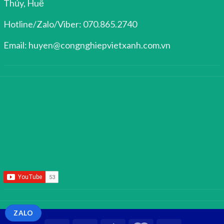
Thủy, Huế
Hotline/Zalo/Viber: 070.865.2740
Email: huyen@congnghiepvietxanh.com.vn
ZALO