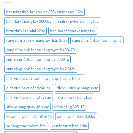
bàn nâng thủy lực con lăn 350kg nâng cao 1.5m
bánh lái xe nâng tay 2000kg
bánh xe nylon xe nâng tay
bơm thủy lực mini 220v
bạc đạn cổ xoay xe nâng tay
càng cùm bánh xe nâng tay thấp 3 tấn
càng cùm lắp bánh xe nâng tay
càng cùm lắp bánh xe nâng tay thấp 80x70
cùm càng lắp bánh xe nâng tay 2500kg
cùm càng lắp bánh xe nâng tay thấp 2.5 tấn
dịch vụ sửa chữa xe nâng thùng phuy tại tphcm
dịch vụ sửa xe nâng các loại
dịch vụ sửa xe nâng phuy
dịch vụ sửa xe nâng tay cao
sửa chữa xe nâng bàn
sửa xe nâng quay đổ phuy
vỏ xe nâng 825-15
vỏ xe nâng bánh đặc 815-15
xe nâng bàn điện 350kg
xe nâng máy móc thiết bị
xe nâng mặt bàn 1 tấn