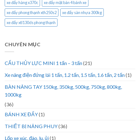
xe đẩy hàng x370c
xe đẩy mặt bàn 4 bánh xe
xe đẩy phong thạnh xth250s2
xe đẩy sàn nhựa 300kg
xe đẩy xtl130ds phong thạnh
CHUYÊN MỤC
CẨU THỦY LỰC MINI 1 tấn – 3 tấn
(21)
Xe nâng điện đứng lái 1 tấn, 1.2 tấn, 1.5 tấn, 1.6 tấn, 2 tấn
(1)
BÀN NÂNG TAY 150kg, 350kg, 500kg, 750kg, 800kg,
1000kg
(36)
BÁNH XE ĐẨY
(1)
THIẾT BỊ NÂNG PHUY
(36)
Lốp xe xúc, đào, lu, ủi
(1)