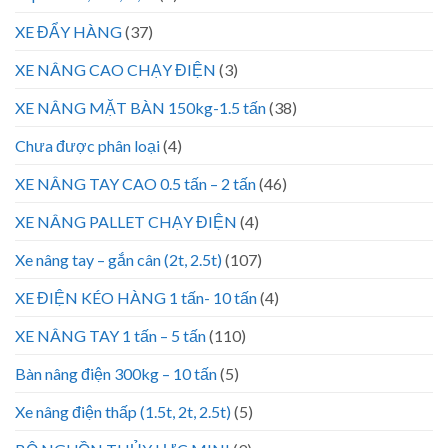
XE ĐẨY HÀNG
(37)
XE NÂNG CAO CHẠY ĐIỆN
(3)
XE NÂNG MẶT BÀN 150kg-1.5 tấn
(38)
Chưa được phân loại
(4)
XE NÂNG TAY CAO 0.5 tấn – 2 tấn
(46)
XE NÂNG PALLET CHẠY ĐIỆN
(4)
Xe nâng tay – gắn cân (2t, 2.5t)
(107)
XE ĐIỆN KÉO HÀNG 1 tấn- 10 tấn
(4)
XE NÂNG TAY 1 tấn – 5 tấn
(110)
Bàn nâng điện 300kg – 10 tấn
(5)
Xe nâng điện thấp (1.5t, 2t, 2.5t)
(5)