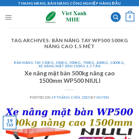
Skip
THANG NÂNG, BÀN NÂNG CÔNG NGHIỆP HÀNG ĐẦU
to
0
content
TAG ARCHIVES:
BÀN NÂNG TAY WP500 500KG
NÂNG CAO 1.5 MÉT
BÀN NÂNG TAY 150KG, 350KG, 500KG, 750KG, 800KG, 1000KG
,
XE NÂNG MẶT BÀN 150KG-1.5 TẤN
Xe nâng mặt bàn 500kg nâng cao
1500mm WP500 NIULI
POSTED ON
19 THÁNG CHÍN, 2025
BY
HUYEN
19
Th9