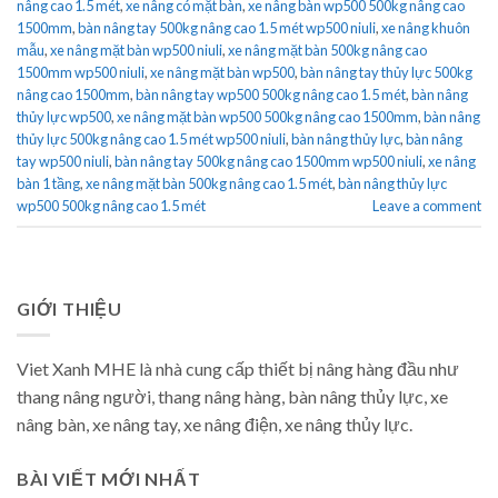
nâng cao 1.5 mét
,
xe nâng có mặt bàn
,
xe nâng bàn wp500 500kg nâng cao
1500mm
,
bàn nâng tay 500kg nâng cao 1.5 mét wp500 niuli
,
xe nâng khuôn
mẫu
,
xe nâng mặt bàn wp500 niuli
,
xe nâng mặt bàn 500kg nâng cao
1500mm wp500 niuli
,
xe nâng mặt bàn wp500
,
bàn nâng tay thủy lực 500kg
nâng cao 1500mm
,
bàn nâng tay wp500 500kg nâng cao 1.5 mét
,
bàn nâng
thủy lực wp500
,
xe nâng mặt bàn wp500 500kg nâng cao 1500mm
,
bàn nâng
thủy lực 500kg nâng cao 1.5 mét wp500 niuli
,
bàn nâng thủy lực
,
bàn nâng
tay wp500 niuli
,
bàn nâng tay 500kg nâng cao 1500mm wp500 niuli
,
xe nâng
bàn 1 tầng
,
xe nâng mặt bàn 500kg nâng cao 1.5 mét
,
bàn nâng thủy lực
wp500 500kg nâng cao 1.5 mét
Leave a comment
GIỚI THIỆU
Viet Xanh MHE là nhà cung cấp thiết bị nâng hàng đầu như
thang nâng người, thang nâng hàng, bàn nâng thủy lực, xe
nâng bàn, xe nâng tay, xe nâng điện, xe nâng thủy lực.
BÀI VIẾT MỚI NHẤT