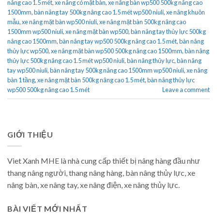
nâng cao 1.5 mét
,
xe nâng có mặt bàn
,
xe nâng bàn wp500 500kg nâng cao
1500mm
,
bàn nâng tay 500kg nâng cao 1.5 mét wp500 niuli
,
xe nâng khuôn
mẫu
,
xe nâng mặt bàn wp500 niuli
,
xe nâng mặt bàn 500kg nâng cao
1500mm wp500 niuli
,
xe nâng mặt bàn wp500
,
bàn nâng tay thủy lực 500kg
nâng cao 1500mm
,
bàn nâng tay wp500 500kg nâng cao 1.5 mét
,
bàn nâng
thủy lực wp500
,
xe nâng mặt bàn wp500 500kg nâng cao 1500mm
,
bàn nâng
thủy lực 500kg nâng cao 1.5 mét wp500 niuli
,
bàn nâng thủy lực
,
bàn nâng
tay wp500 niuli
,
bàn nâng tay 500kg nâng cao 1500mm wp500 niuli
,
xe nâng
bàn 1 tầng
,
xe nâng mặt bàn 500kg nâng cao 1.5 mét
,
bàn nâng thủy lực
wp500 500kg nâng cao 1.5 mét
Leave a comment
GIỚI THIỆU
Viet Xanh MHE là nhà cung cấp thiết bị nâng hàng đầu như
thang nâng người, thang nâng hàng, bàn nâng thủy lực, xe
nâng bàn, xe nâng tay, xe nâng điện, xe nâng thủy lực.
BÀI VIẾT MỚI NHẤT