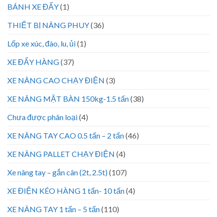
BÁNH XE ĐẨY
(1)
THIẾT BỊ NÂNG PHUY
(36)
Lốp xe xúc, đào, lu, ủi
(1)
XE ĐẨY HÀNG
(37)
XE NÂNG CAO CHẠY ĐIỆN
(3)
XE NÂNG MẶT BÀN 150kg-1.5 tấn
(38)
Chưa được phân loại
(4)
XE NÂNG TAY CAO 0.5 tấn – 2 tấn
(46)
XE NÂNG PALLET CHẠY ĐIỆN
(4)
Xe nâng tay – gắn cân (2t, 2.5t)
(107)
XE ĐIỆN KÉO HÀNG 1 tấn- 10 tấn
(4)
XE NÂNG TAY 1 tấn – 5 tấn
(110)