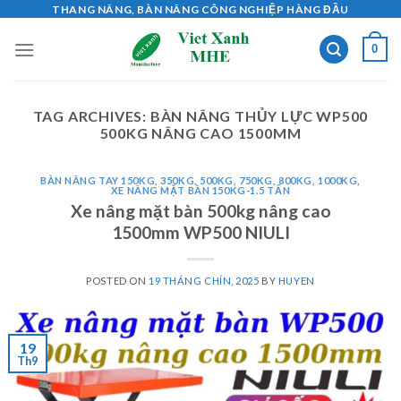
Skip
THANG NÂNG, BÀN NÂNG CÔNG NGHIỆP HÀNG ĐẦU
to
0
content
TAG ARCHIVES:
BÀN NÂNG THỦY LỰC WP500
500KG NÂNG CAO 1500MM
BÀN NÂNG TAY 150KG, 350KG, 500KG, 750KG, 800KG, 1000KG
,
XE NÂNG MẶT BÀN 150KG-1.5 TẤN
Xe nâng mặt bàn 500kg nâng cao
1500mm WP500 NIULI
POSTED ON
19 THÁNG CHÍN, 2025
BY
HUYEN
19
Th9