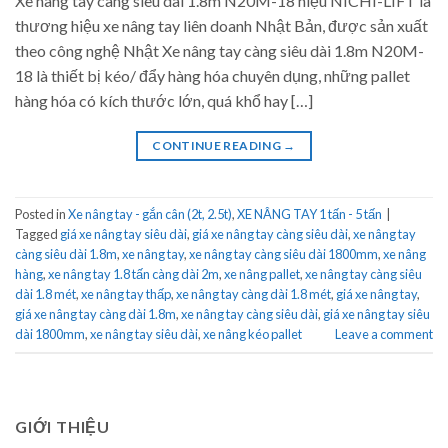
Xe nâng tay càng siêu dài 1.8m N20M-18 hiệu NICHI-LIFT là
thương hiệu xe nâng tay liên doanh Nhật Bản, được sản xuất
theo công nghệ Nhật Xe nâng tay càng siêu dài 1.8m N20M-
18 là thiết bị kéo/ đẩy hàng hóa chuyên dụng, những pallet
hàng hóa có kích thước lớn, quá khổ hay […]
CONTINUE READING
→
Posted in
Xe nâng tay - gắn cân (2t, 2.5t)
,
XE NÂNG TAY 1 tấn - 5 tấn
|
Tagged
giá xe nâng tay siêu dài
,
giá xe nâng tay càng siêu dài
,
xe nâng tay
càng siêu dài 1.8m
,
xe nâng tay
,
xe nâng tay càng siêu dài 1800mm
,
xe nâng
hàng
,
xe nâng tay 1.8 tấn càng dài 2m
,
xe nâng pallet
,
xe nâng tay càng siêu
dài 1.8 mét
,
xe nâng tay thấp
,
xe nâng tay càng dài 1.8 mét
,
giá xe nâng tay
,
giá xe nâng tay càng dài 1.8m
,
xe nâng tay càng siêu dài
,
giá xe nâng tay siêu
dài 1800mm
,
xe nâng tay siêu dài
,
xe nâng kéo pallet
Leave a comment
GIỚI THIỆU