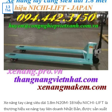
13
Th6
Xe nâng tay càng siêu dài 1.8m N20M-18 hiệu NICHI-LIFT là
thương hiệu xe nâng tay liên doanh Nhật Bản, được sản xuất