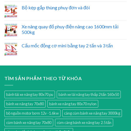
Bộ kẹp gắp thùng phuy đơn và đôi
Xe nâng quay đổ phuy điện nâng cao 1600mm tải
500kg
Cẩu mốc động cơ mini bằng tay 2 tấn và 3 tấn
TÌM SẢN PHẨM THEO TỪ KHÓA
bánh tải xe nâng tay 80x70 pu
bánh xe lái nâng tay thấp 2 tấn 160x50
bánh xe nâng tay 70x80
bánh xe nâng tay 80x70 nylon
bộ nguồn motor bơm 12v -1.6kw
càng cùm bánh xe nâng tay 3000kg
cùm bánh xe nâng tay 70x80
cùm càng bánh xe nâng tay 2.5 tấn