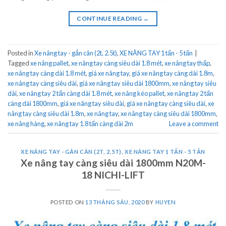
CONTINUE READING
→
Posted in
Xe nâng tay - gắn cân (2t, 2.5t)
,
XE NÂNG TAY 1 tấn - 5 tấn
|
Tagged
xe nâng pallet
,
xe nâng tay càng siêu dài 1.8 mét
,
xe nâng tay thấp
,
xe nâng tay càng dài 1.8 mét
,
giá xe nâng tay
,
giá xe nâng tay càng dài 1.8m
,
xe nâng tay càng siêu dài
,
giá xe nâng tay siêu dài 1800mm
,
xe nâng tay siêu
dài
,
xe nâng tay 2 tấn càng dài 1.8 mét
,
xe nâng kéo pallet
,
xe nâng tay 2 tấn
càng dài 1800mm
,
giá xe nâng tay siêu dài
,
giá xe nâng tay càng siêu dài
,
xe
nâng tay càng siêu dài 1.8m
,
xe nâng tay
,
xe nâng tay càng siêu dài 1800mm
,
xe nâng hàng
,
xe nâng tay 1.8 tấn càng dài 2m
Leave a comment
XE NÂNG TAY - GẮN CÂN (2T, 2.5T)
,
XE NÂNG TAY 1 TẤN - 5 TẤN
Xe nâng tay càng siêu dài 1800mm N20M-
18 NICHI-LIFT
POSTED ON
13 THÁNG SÁU, 2020
BY
HUYEN