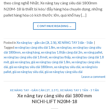
theo công nghệ Nhật. Xe nâng tay càng siêu dài 1800mm
N20M-18 là thiết bị kéo/ đẩy hàng hóa chuyên dụng, những
pallet hàng hóa có kích thước lớn, quá khổ hay […]
CONTINUE READING
→
Posted in
Xe nâng tay - gắn cân (2t, 2.5t)
,
XE NÂNG TAY 1 tấn - 5 tấn
|
Tagged
xe nâng tay càng siêu dài 1.8m
,
xe nâng tay
,
xe nâng tay càng siêu
dài 1800mm
,
xe nâng hàng
,
xe nâng tay 1.8 tấn càng dài 2m
,
xe nâng pallet
,
xe nâng tay càng siêu dài 1.8 mét
,
xe nâng tay thấp
,
xe nâng tay càng dài 1.8
mét
,
giá xe nâng tay
,
giá xe nâng tay càng dài 1.8m
,
xe nâng tay càng siêu
dài
,
giá xe nâng tay siêu dài 1800mm
,
xe nâng tay siêu dài
,
xe nâng kéo
pallet
,
giá xe nâng tay siêu dài
,
giá xe nâng tay càng siêu dài
Leave a comment
XE NÂNG TAY - GẮN CÂN (2T, 2.5T)
,
XE NÂNG TAY 1 TẤN - 5 TẤN
Xe nâng tay càng siêu dài 1800 mm
NICHI-LIFT N20M-18