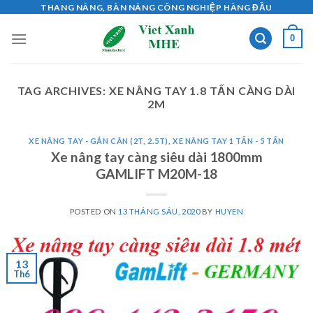
Skip
THANG NÂNG, BÀN NÂNG CÔNG NGHIỆP HÀNG ĐẦU
to
0
content
TAG ARCHIVES:
XE NÂNG TAY 1.8 TẤN CÀNG DÀI
2M
XE NÂNG TAY - GẮN CÂN (2T, 2.5T)
,
XE NÂNG TAY 1 TẤN - 5 TẤN
Xe nâng tay càng siêu dài 1800mm
GAMLIFT M20M-18
POSTED ON
13 THÁNG SÁU, 2020
BY
HUYEN
13
Th6