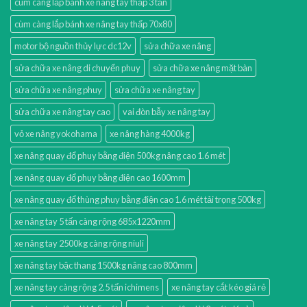
cùm càng lắp bánh xe nâng tay thấp 3 tấn
cùm càng lắp bánh xe nâng tay thấp 70x80
motor bộ nguồn thủy lực dc12v
sửa chữa xe nâng
sửa chữa xe nâng di chuyển phuy
sửa chữa xe nâng mặt bàn
sửa chữa xe nâng phuy
sửa chữa xe nâng tay
sửa chữa xe nâng tay cao
vai đòn bẫy xe nâng tay
vỏ xe nâng yokohama
xe nâng hàng 4000kg
xe nâng quay đổ phuy bằng điện 500kg nâng cao 1.6 mét
xe nâng quay đổ phuy bằng điện cao 1600mm
xe nâng quay đổ thùng phuy bằng điện cao 1.6 mét tải trọng 500kg
xe nâng tay 5 tấn càng rộng 685x1220mm
xe nâng tay 2500kg càng rộng niuli
xe nâng tay bậc thang 1500kg nâng cao 800mm
xe nâng tay càng rộng 2.5 tấn ichimens
xe nâng tay cắt kéo giá rẻ