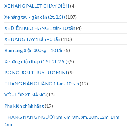
XE NÂNG PALLET CHẠY ĐIỆN
(4)
Xe nâng tay – gắn cân (2t, 2.5t)
(107)
XE ĐIỆN KÉO HÀNG 1 tấn- 10 tấn
(4)
XE NÂNG TAY 1 tấn – 5 tấn
(110)
Bàn nâng điện 300kg – 10 tấn
(5)
Xe nâng điện thấp (1.5t, 2t, 2.5t)
(5)
BỘ NGUỒN THỦY LỰC MINI
(9)
THANG NÂNG HÀNG 1 tấn- 10 tấn
(12)
VỎ – LỐP XE NÂNG
(13)
Phụ kiện chính hãng
(17)
THANG NÂNG NGƯỜI 3m, 6m, 8m, 9m, 10m, 12m, 14m,
16m