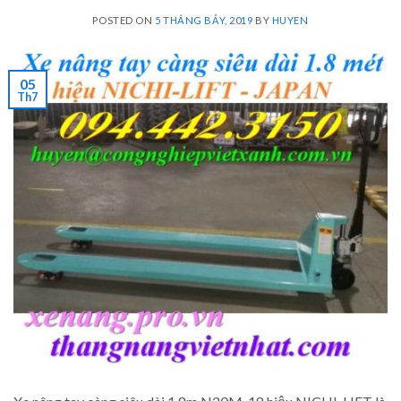
POSTED ON
5 THÁNG BẢY, 2019
BY
HUYEN
05
Th7