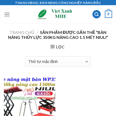
Skip
THANG NÂNG, BÀN NÂNG CÔNG NGHIỆP HÀNG ĐẦU
to
0
content
TRANG CHỦ
/
SẢN PHẨM ĐƯỢC GẮN THẺ “BÀN
NÂNG THỦY LỰC 350KG NÂNG CAO 1.5 MÉT NIULI”
LỌC