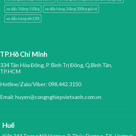
xe đẩy 3 tầng 150kg
xe đẩy hàng 2 tầng 200kg giá rẻ
xe đẩy hàng xth130l
TP.Hồ Chí Minh
334 Tân Hòa Đông, P. Bình Trị Đông, Q.Bình Tân,
TP.HCM
Hotline/Zalo/Viber: 098.442.3150
Email: huyen@congnghiepvietxanh.com.vn
Huế
Kiệt 344 Trưng Nữ Vương, P. Thủy Dương, TX. Hương