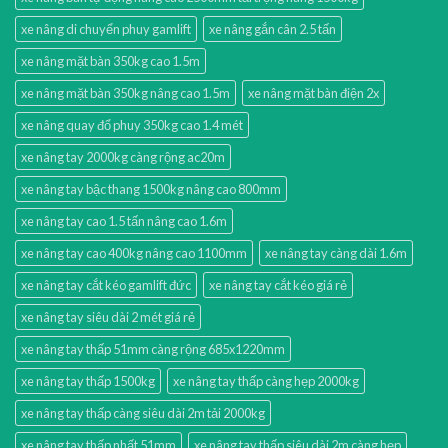
xe nâng di chuyển phuy gamlift
xe nâng gắn cân 2.5 tấn
xe nâng mặt bàn 350kg cao 1.5m
xe nâng mặt bàn 350kg nâng cao 1.5m
xe nâng mặt bàn điện 2x
xe nâng quay đổ phuy 350kg cao 1.4 mét
xe nâng tay 2000kg càng rộng ac20m
xe nâng tay bậc thang 1500kg nâng cao 800mm
xe nâng tay cao 1.5 tấn nâng cao 1.6m
xe nâng tay cao 400kg nâng cao 1100mm
xe nâng tay càng dài 1.6m
xe nâng tay cắt kéo gamlift đức
xe nâng tay cắt kéo giá rẻ
xe nâng tay siêu dài 2 mét giá rẻ
xe nâng tay thấp 51mm càng rộng 685x1220mm
xe nâng tay thấp 1500kg
xe nâng tay thấp càng hẹp 2000kg
xe nâng tay thấp càng siêu dài 2m tải 2000kg
xe nâng tay thấp nhất 51mm
xe nâng tay thấp siêu dài 2m càng hẹp