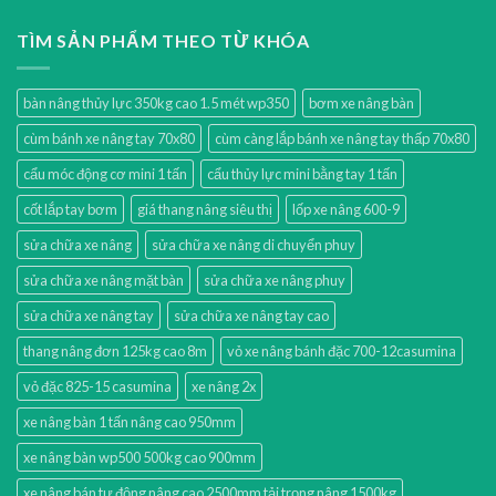
TÌM SẢN PHẨM THEO TỪ KHÓA
bàn nâng thủy lực 350kg cao 1.5 mét wp350
bơm xe nâng bàn
cùm bánh xe nâng tay 70x80
cùm càng lắp bánh xe nâng tay thấp 70x80
cẩu móc động cơ mini 1 tấn
cẩu thủy lực mini bằng tay 1 tấn
cốt lắp tay bơm
giá thang nâng siêu thị
lốp xe nâng 600-9
sửa chữa xe nâng
sửa chữa xe nâng di chuyển phuy
sửa chữa xe nâng mặt bàn
sửa chữa xe nâng phuy
sửa chữa xe nâng tay
sửa chữa xe nâng tay cao
thang nâng đơn 125kg cao 8m
vỏ xe nâng bánh đặc 700-12casumina
vỏ đặc 825-15 casumina
xe nâng 2x
xe nâng bàn 1 tấn nâng cao 950mm
xe nâng bàn wp500 500kg cao 900mm
xe nâng bán tự động nâng cao 2500mm tải trọng nâng 1500kg