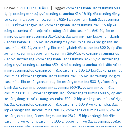
Posted in
VỎ - LỐP XE NÂNG
|
Tagged
vỏ xe nâng bánh đặc casumina 600-
9
,
lốp xe nâng bánh đặc
,
vỏ xe nâng casumina 815-15
,
lốp đặc xe nâng động
cơ casumina
,
vỏ xe nâng casumina 825-15
,
vỏ xe nâng bánh đặc casumina
500-8
,
lốp xe nâng vỏ đặc
,
vỏ xe nâng bánh đặc casumina 28x9-15
,
lốp xe
nâng casumina bánh đặc
,
vỏ xe nâng bánh đặc casumina 650-10
,
lốp xe
nâng
,
lốp xe nâng casumina 815-15
,
lốp đặc xe nâng máy
,
lốp xe nâng bánh
đặc casumina 815-15
,
vỏ đặc xe nâng máy casumina
,
vỏ xe nâng bánh đặc
casumina 700-12
,
vỏ xe nâng
,
lốp xe nâng bánh đặc casumina 500-8
,
lốp đặc
xe nâng casumina
,
vỏ xe nâng casumina 28x9-15
,
vỏ xe nâng casumina lốp
đặc
,
vỏ đặc xe nâng
,
vỏ xe nâng bánh đặc casumina 825-15
,
vỏ đặc xe nâng
động cơ
,
vỏ xe nâng casumina 650-10
,
vỏ xe nâng casumina bánh đặc
,
vỏ xe
nâng casumina
,
lốp xe nâng bánh đặc casumina 650-10
,
lốp đặc xe nâng máy
casumina
,
lốp xe nâng bánh đặc casumina 28x9-15
,
vỏ đặc xe nâng động cơ
casumina
,
lốp xe nâng casumina
,
lốp xe nâng casumina 500-8
,
vỏ xe nâng
bánh đặc casumina
,
lốp xe nâng casumina 650-10
,
vỏ xe nâng bánh đặc
casumina 815-15
,
vỏ xe nâng bánh đặc
,
lốp xe nâng casumina 600-9
,
lốp đặc
xe nâng động cơ
,
vỏ xe nâng casumina 700-12
,
lốp xe nâng casumina vỏ đặc
,
lốp đặc xe nâng
,
lốp xe nâng bánh đặc casumina 600-9
,
vỏ xe nâng lốp đặc
,
lốp xe nâng bánh đặc casumina 700-12
,
vỏ xe nâng casumina 600-9
,
vỏ đặc
xe nâng casumina
,
lốp xe nâng casumina 28x9-15
,
lốp xe nâng bánh đặc
casumina
,
vỏ xe nâng casumina 500-8
,
lốp xe nâng vỏ đặc casumina
,
vỏ đặc
xe nâng máy
,
lốp xe nâng casumina 825-15
,
vỏ xe nâng lốp đặc casumina
,
lốp