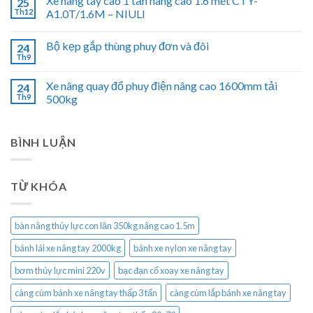
Xe nâng tay cao 1 tấn nâng cao 1.6 mét CTY-
25
Th12
A1.0T/1.6M – NIULI
Bộ kẹp gắp thùng phuy đơn và đôi
24
Th9
Xe nâng quay đổ phuy điện nâng cao 1600mm tải
24
Th9
500kg
BÌNH LUẬN
TỪ KHÓA
bàn nâng thủy lực con lăn 350kg nâng cao 1.5m
bánh lái xe nâng tay 2000kg
bánh xe nylon xe nâng tay
bơm thủy lực mini 220v
bạc đạn cổ xoay xe nâng tay
càng cùm bánh xe nâng tay thấp 3 tấn
càng cùm lắp bánh xe nâng tay