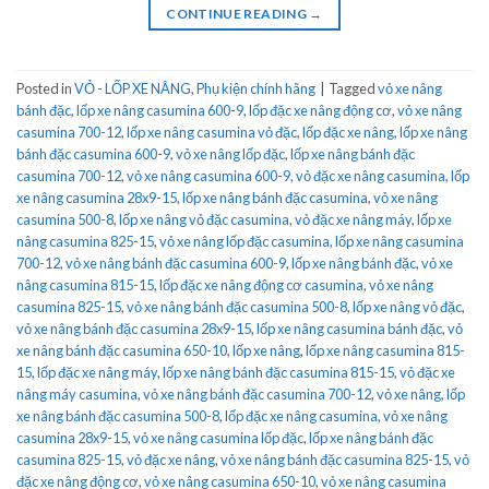
CONTINUE READING
→
Posted in
VỎ - LỐP XE NÂNG
,
Phụ kiện chính hãng
|
Tagged
vỏ xe nâng
bánh đặc
,
lốp xe nâng casumina 600-9
,
lốp đặc xe nâng động cơ
,
vỏ xe nâng
casumina 700-12
,
lốp xe nâng casumina vỏ đặc
,
lốp đặc xe nâng
,
lốp xe nâng
bánh đặc casumina 600-9
,
vỏ xe nâng lốp đặc
,
lốp xe nâng bánh đặc
casumina 700-12
,
vỏ xe nâng casumina 600-9
,
vỏ đặc xe nâng casumina
,
lốp
xe nâng casumina 28x9-15
,
lốp xe nâng bánh đặc casumina
,
vỏ xe nâng
casumina 500-8
,
lốp xe nâng vỏ đặc casumina
,
vỏ đặc xe nâng máy
,
lốp xe
nâng casumina 825-15
,
vỏ xe nâng lốp đặc casumina
,
lốp xe nâng casumina
700-12
,
vỏ xe nâng bánh đặc casumina 600-9
,
lốp xe nâng bánh đặc
,
vỏ xe
nâng casumina 815-15
,
lốp đặc xe nâng động cơ casumina
,
vỏ xe nâng
casumina 825-15
,
vỏ xe nâng bánh đặc casumina 500-8
,
lốp xe nâng vỏ đặc
,
vỏ xe nâng bánh đặc casumina 28x9-15
,
lốp xe nâng casumina bánh đặc
,
vỏ
xe nâng bánh đặc casumina 650-10
,
lốp xe nâng
,
lốp xe nâng casumina 815-
15
,
lốp đặc xe nâng máy
,
lốp xe nâng bánh đặc casumina 815-15
,
vỏ đặc xe
nâng máy casumina
,
vỏ xe nâng bánh đặc casumina 700-12
,
vỏ xe nâng
,
lốp
xe nâng bánh đặc casumina 500-8
,
lốp đặc xe nâng casumina
,
vỏ xe nâng
casumina 28x9-15
,
vỏ xe nâng casumina lốp đặc
,
lốp xe nâng bánh đặc
casumina 825-15
,
vỏ đặc xe nâng
,
vỏ xe nâng bánh đặc casumina 825-15
,
vỏ
đặc xe nâng động cơ
,
vỏ xe nâng casumina 650-10
,
vỏ xe nâng casumina