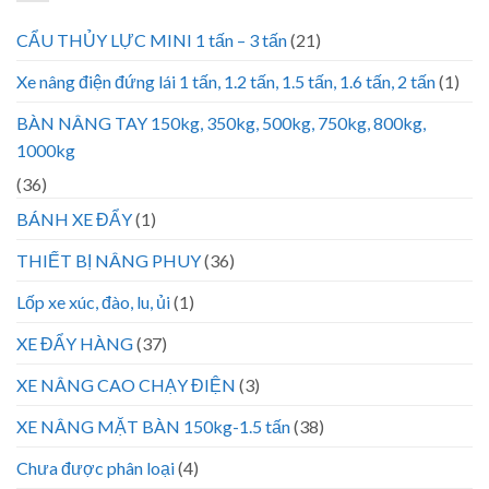
CẨU THỦY LỰC MINI 1 tấn – 3 tấn
(21)
Xe nâng điện đứng lái 1 tấn, 1.2 tấn, 1.5 tấn, 1.6 tấn, 2 tấn
(1)
BÀN NÂNG TAY 150kg, 350kg, 500kg, 750kg, 800kg,
1000kg
(36)
BÁNH XE ĐẨY
(1)
THIẾT BỊ NÂNG PHUY
(36)
Lốp xe xúc, đào, lu, ủi
(1)
XE ĐẨY HÀNG
(37)
XE NÂNG CAO CHẠY ĐIỆN
(3)
XE NÂNG MẶT BÀN 150kg-1.5 tấn
(38)
Chưa được phân loại
(4)