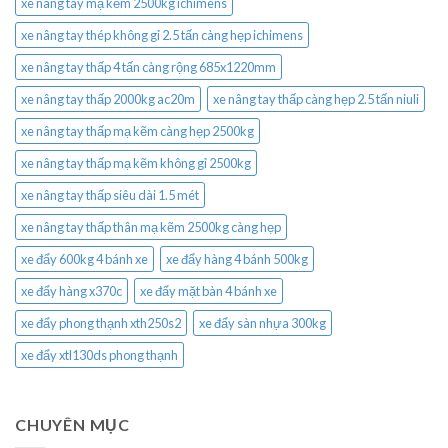
xe nâng tay mạ kẽm 2500kg ichimens
xe nâng tay thép không gỉ 2.5 tấn càng hẹp ichimens
xe nâng tay thấp 4 tấn càng rộng 685x1220mm
xe nâng tay thấp 2000kg ac20m
xe nâng tay thấp càng hẹp 2.5 tấn niuli
xe nâng tay thấp mạ kẽm càng hẹp 2500kg
xe nâng tay thấp mạ kẽm không gỉ 2500kg
xe nâng tay thấp siêu dài 1.5 mét
xe nâng tay thấp thân mạ kẽm 2500kg càng hẹp
xe đẩy 600kg 4 bánh xe
xe đẩy hàng 4 bánh 500kg
xe đẩy hàng x370c
xe đẩy mặt bàn 4 bánh xe
xe đẩy phong thạnh xth250s2
xe đẩy sàn nhựa 300kg
xe đẩy xtl130ds phong thạnh
CHUYÊN MỤC