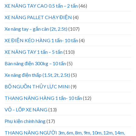
XE NÂNG TAY CAO 0.5 tấn – 2 tấn
(46)
XE NÂNG PALLET CHẠY ĐIỆN
(4)
Xe nâng tay – gắn cân (2t, 2.5t)
(107)
XE ĐIỆN KÉO HÀNG 1 tấn- 10 tấn
(4)
XE NÂNG TAY 1 tấn – 5 tấn
(110)
Bàn nâng điện 300kg – 10 tấn
(5)
Xe nâng điện thấp (1.5t, 2t, 2.5t)
(5)
BỘ NGUỒN THỦY LỰC MINI
(9)
THANG NÂNG HÀNG 1 tấn- 10 tấn
(12)
VỎ – LỐP XE NÂNG
(13)
Phụ kiện chính hãng
(17)
THANG NÂNG NGƯỜI 3m, 6m, 8m, 9m, 10m, 12m, 14m,