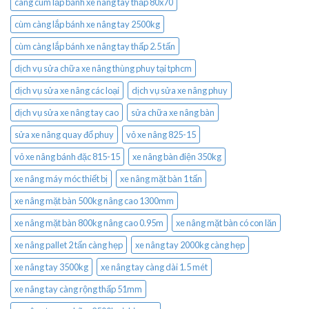
càng cùm lắp bánh xe nâng tay thấp 80x70
cùm càng lắp bánh xe nâng tay 2500kg
cùm càng lắp bánh xe nâng tay thấp 2.5 tấn
dịch vụ sửa chữa xe nâng thùng phuy tại tphcm
dịch vụ sửa xe nâng các loại
dịch vụ sửa xe nâng phuy
dịch vụ sửa xe nâng tay cao
sửa chữa xe nâng bàn
sửa xe nâng quay đổ phuy
vỏ xe nâng 825-15
vỏ xe nâng bánh đặc 815-15
xe nâng bàn điện 350kg
xe nâng máy móc thiết bị
xe nâng mặt bàn 1 tấn
xe nâng mặt bàn 500kg nâng cao 1300mm
xe nâng mặt bàn 800kg nâng cao 0.95m
xe nâng mặt bàn có con lăn
xe nâng pallet 2 tấn càng hẹp
xe nâng tay 2000kg càng hẹp
xe nâng tay 3500kg
xe nâng tay càng dài 1.5 mét
xe nâng tay càng rộng thấp 51mm