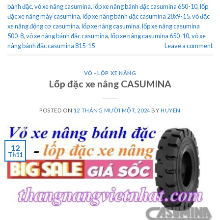
bánh đặc
,
vỏ xe nâng casumina
,
lốp xe nâng bánh đặc casumina 650-10
,
lốp
đặc xe nâng máy casumina
,
lốp xe nâng bánh đặc casumina 28x9-15
,
vỏ đặc
xe nâng động cơ casumina
,
lốp xe nâng casumina
,
lốp xe nâng casumina
500-8
,
vỏ xe nâng bánh đặc casumina
,
lốp xe nâng casumina 650-10
,
vỏ xe
nâng bánh đặc casumina 815-15
Leave a comment
VỎ - LỐP XE NÂNG
Lốp đặc xe nâng CASUMINA
POSTED ON
12 THÁNG MƯỜI MỘT, 2024
BY
HUYEN
12
Th11