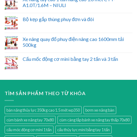
A1.0T/1.6M – NIULI
Bộ kẹp gắp thùng phuy đơn và đôi
Xe nâng quay đổ phuy điện nâng cao 1600mm tải
500kg
Cẩu mốc động cơ mini bằng tay 2 tấn và 3 tấn
TÌM SẢN PHẨM THEO TỪ KHÓA
bàn nâng thủy lực 350kg cao 1.5 mét wp350
bơm xe nâng bàn
cùm bánh xe nâng tay 70x80
cùm càng lắp bánh xe nâng tay thấp 70x80
cẩu móc động cơ mini 1 tấn
cẩu thủy lực mini bằng tay 1 tấn