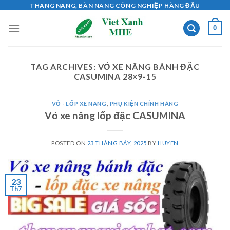
Skip
THANG NÂNG, BÀN NÂNG CÔNG NGHIỆP HÀNG ĐẦU
to
0
content
TAG ARCHIVES:
VỎ XE NÂNG BÁNH ĐẶC
CASUMINA 28×9-15
VỎ - LỐP XE NÂNG
,
PHỤ KIỆN CHÍNH HÃNG
Vỏ xe nâng lốp đặc CASUMINA
POSTED ON
23 THÁNG BẢY, 2025
BY
HUYEN
23
Th7