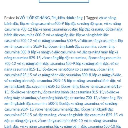
Posted in
VỎ - LỐP XE NÂNG
,
Phụ kiện chính hãng
|
Tagged
vỏ xe nâng
bánh đặc
,
lốp xe nâng casumina 600-9
,
lốp đặc xe nâng động cơ
,
vỏ xe nâng
casumina 700-12
,
lốp xe nâng casumina vỏ đặc
,
lốp đặc xe nâng
,
lốp xe nâng
bánh đặc casumina 600-9
,
vỏ xe nâng lốp đặc
,
lốp xe nâng bánh đặc
casumina 700-12
,
vỏ xe nâng casumina 600-9
,
vỏ đặc xe nâng casumina
,
lốp
xe nâng casumina 28x9-15
,
lốp xe nâng bánh đặc casumina
,
vỏ xe nâng
casumina 500-8
,
lốp xe nâng vỏ đặc casumina
,
vỏ đặc xe nâng máy
,
lốp xe
nâng casumina 825-15
,
vỏ xe nâng lốp đặc casumina
,
lốp xe nâng casumina
700-12
,
vỏ xe nâng bánh đặc casumina 600-9
,
lốp xe nâng bánh đặc
,
vỏ xe
nâng casumina 815-15
,
lốp đặc xe nâng động cơ casumina
,
vỏ xe nâng
casumina 825-15
,
vỏ xe nâng bánh đặc casumina 500-8
,
lốp xe nâng vỏ đặc
,
vỏ xe nâng bánh đặc casumina 28x9-15
,
lốp xe nâng casumina bánh đặc
,
vỏ
xe nâng bánh đặc casumina 650-10
,
lốp xe nâng
,
lốp xe nâng casumina 815-
15
,
lốp đặc xe nâng máy
,
lốp xe nâng bánh đặc casumina 815-15
,
vỏ đặc xe
nâng máy casumina
,
vỏ xe nâng bánh đặc casumina 700-12
,
vỏ xe nâng
,
lốp
xe nâng bánh đặc casumina 500-8
,
lốp đặc xe nâng casumina
,
vỏ xe nâng
casumina 28x9-15
,
vỏ xe nâng casumina lốp đặc
,
lốp xe nâng bánh đặc
casumina 825-15
,
vỏ đặc xe nâng
,
vỏ xe nâng bánh đặc casumina 825-15
,
vỏ
đặc xe nâng động cơ
,
vỏ xe nâng casumina 650-10
,
vỏ xe nâng casumina
bánh đặc
,
vỏ xe nâng casumina
,
lốp xe nâng bánh đặc casumina 650-10
,
lốp