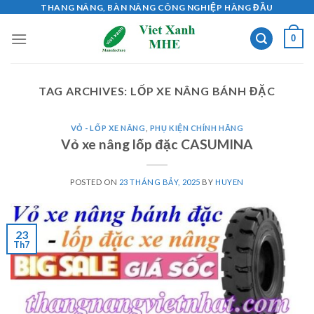
Skip
THANG NÂNG, BÀN NÂNG CÔNG NGHIỆP HÀNG ĐẦU
to
0
content
TAG ARCHIVES:
LỐP XE NÂNG BÁNH ĐẶC
VỎ - LỐP XE NÂNG
,
PHỤ KIỆN CHÍNH HÃNG
Vỏ xe nâng lốp đặc CASUMINA
POSTED ON
23 THÁNG BẢY, 2025
BY
HUYEN
23
Th7