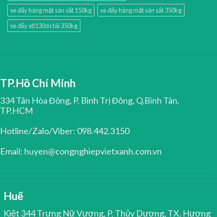
xe đẩy hàng mặt sàn sắt 150kg
xe đẩy hàng mặt sàn sắt 350kg
xe đẩy xtl130ds tải 350kg
TP.Hồ Chí Minh
334 Tân Hòa Đông, P. Bình Trị Đông, Q.Bình Tân,
TP.HCM
Hotline/Zalo/Viber: 098.442.3150
Email: huyen@congnghiepvietxanh.com.vn
Huế
Kiệt 344 Trưng Nữ Vương, P. Thủy Dương, TX. Hương