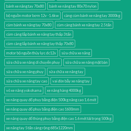
bánh xe nâng tay 70x80
bánh xe nâng tay 80x70 nylon
bộ nguồn motor bơm 12v -1.6kw
càng cùm bánh xe nâng tay 3000kg
cùm bánh xe nâng tay 70x80
cùm càng bánh xe nâng tay 2.5 tấn
cùm càng lắp bánh xe nâng tay thấp 3 tấn
cùm càng lắp bánh xe nâng tay thấp 70x80
motor bộ nguồn thủy lực dc12v
sửa chữa xe nâng
sửa chữa xe nâng di chuyển phuy
sửa chữa xe nâng mặt bàn
sửa chữa xe nâng phuy
sửa chữa xe nâng tay
sửa chữa xe nâng tay cao
vai đòn bẫy xe nâng tay
vỏ xe nâng yokohama
xe nâng hàng 4000kg
xe nâng quay đổ phuy bằng điện 500kg nâng cao 1.6 mét
xe nâng quay đổ phuy bằng điện cao 1600mm
xe nâng quay đổ thùng phuy bằng điện cao 1.6 mét tải trọng 500kg
xe nâng tay 5 tấn càng rộng 685x1220mm