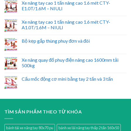
Xe nâng tay cao 1 tấn nâng cao 1.6 mét CTY-
E1.0T/1.6M – NIULI
Xe nâng tay cao 1 tấn nâng cao 1.6 mét CTY-
A1.0T/1.6M – NIULI
Bộ kẹp gắp thùng phuy đơn và đôi
Xe nâng quay đổ phuy điện nâng cao 1600mm tải
500kg
Cẩu mốc động cơ mini bằng tay 2 tấn và 3 tấn
TÌM SẢN PHẨM THEO TỪ KHÓA
bánh tải xe nâng tay 80x70 pu
bánh xe lái nâng tay thấp 2 tấn 160x50