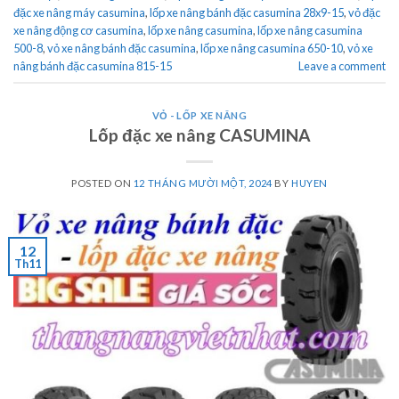
đặc xe nâng máy casumina
,
lốp xe nâng bánh đặc casumina 28x9-15
,
vỏ đặc
xe nâng động cơ casumina
,
lốp xe nâng casumina
,
lốp xe nâng casumina
500-8
,
vỏ xe nâng bánh đặc casumina
,
lốp xe nâng casumina 650-10
,
vỏ xe
nâng bánh đặc casumina 815-15
Leave a comment
VỎ - LỐP XE NÂNG
Lốp đặc xe nâng CASUMINA
POSTED ON
12 THÁNG MƯỜI MỘT, 2024
BY
HUYEN
12
Th11