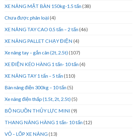
XE NÂNG MẶT BÀN 150kg-1.5 tấn
(38)
Chưa được phân loại
(4)
XE NÂNG TAY CAO 0.5 tấn – 2 tấn
(46)
XE NÂNG PALLET CHẠY ĐIỆN
(4)
Xe nâng tay – gắn cân (2t, 2.5t)
(107)
XE ĐIỆN KÉO HÀNG 1 tấn- 10 tấn
(4)
XE NÂNG TAY 1 tấn – 5 tấn
(110)
Bàn nâng điện 300kg – 10 tấn
(5)
Xe nâng điện thấp (1.5t, 2t, 2.5t)
(5)
BỘ NGUỒN THỦY LỰC MINI
(9)
THANG NÂNG HÀNG 1 tấn- 10 tấn
(12)
VỎ – LỐP XE NÂNG
(13)