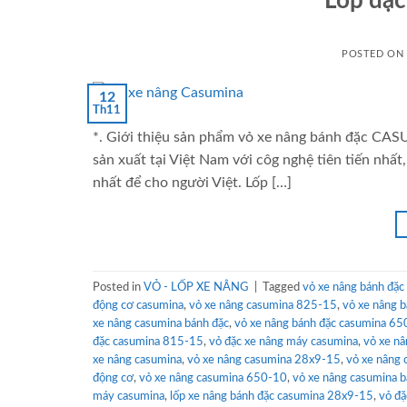
Lốp đặ
POSTED ON
12
Th11
*. Giới thiệu sản phẩm vỏ xe nâng bánh đặc C
sản xuất tại Việt Nam với côg nghệ tiên tiến nh
nhất để cho người Việt. Lốp […]
Posted in
VỎ - LỐP XE NÂNG
|
Tagged
vỏ xe nâng bánh đặ
động cơ casumina
,
vỏ xe nâng casumina 825-15
,
vỏ xe nâng 
xe nâng casumina bánh đặc
,
vỏ xe nâng bánh đặc casumina 6
đặc casumina 815-15
,
vỏ đặc xe nâng máy casumina
,
vỏ xe n
xe nâng casumina
,
vỏ xe nâng casumina 28x9-15
,
vỏ xe nâng 
động cơ
,
vỏ xe nâng casumina 650-10
,
vỏ xe nâng casumina b
máy casumina
,
lốp xe nâng bánh đặc casumina 28x9-15
,
vỏ đặ