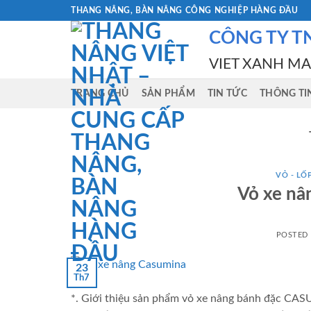
Skip
THANG NÂNG, BÀN NÂNG CÔNG NGHIỆP HÀNG ĐẦU
to
CÔNG TY T
content
VIET XANH M
TRANG CHỦ
SẢN PHẨM
TIN TỨC
THÔNG TI
VỎ - LỐ
Vỏ xe n
POSTED
23
Th7
*. Giới thiệu sản phẩm vỏ xe nâng bánh đặc C