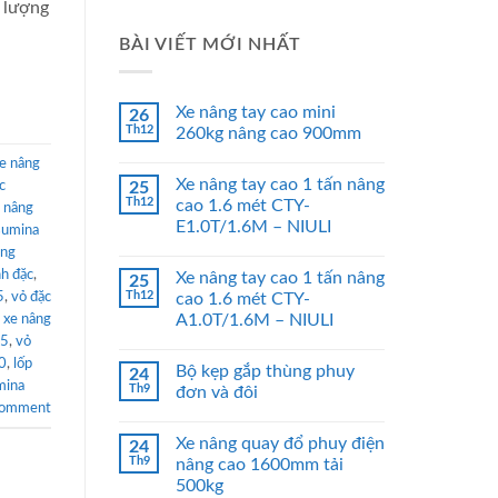
t lượng
BÀI VIẾT MỚI NHẤT
Xe nâng tay cao mini
26
Th12
260kg nâng cao 900mm
e nâng
Xe nâng tay cao 1 tấn nâng
c
25
Th12
cao 1.6 mét CTY-
 nâng
E1.0T/1.6M – NIULI
sumina
âng
nh đặc
,
Xe nâng tay cao 1 tấn nâng
25
Th12
5
,
vỏ đặc
cao 1.6 mét CTY-
A1.0T/1.6M – NIULI
 xe nâng
15
,
vỏ
0
,
lốp
Bộ kẹp gắp thùng phuy
24
mina
Th9
đơn và đôi
comment
Xe nâng quay đổ phuy điện
24
Th9
nâng cao 1600mm tải
500kg