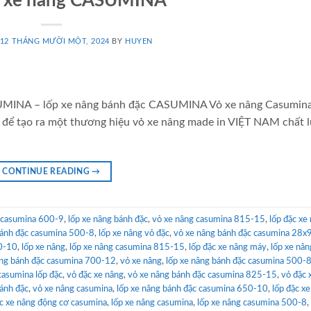
c xe nâng CASUMINA
12 THÁNG MƯỜI MỘT, 2024
BY
HUYEN
ASUMINA – lốp xe nâng bánh đặc CASUMINA Vỏ xe nâng Casumin
ất, để tạo ra một thương hiệu vỏ xe nâng made in VIỆT NAM chất 
CONTINUE READING
→
c casumina 600-9
,
lốp xe nâng bánh đặc
,
vỏ xe nâng casumina 815-15
,
lốp đặc xe
bánh đặc casumina 500-8
,
lốp xe nâng vỏ đặc
,
vỏ xe nâng bánh đặc casumina 28x
50-10
,
lốp xe nâng
,
lốp xe nâng casumina 815-15
,
lốp đặc xe nâng máy
,
lốp xe nâ
âng bánh đặc casumina 700-12
,
vỏ xe nâng
,
lốp xe nâng bánh đặc casumina 500-
casumina lốp đặc
,
vỏ đặc xe nâng
,
vỏ xe nâng bánh đặc casumina 825-15
,
vỏ đặc 
ánh đặc
,
vỏ xe nâng casumina
,
lốp xe nâng bánh đặc casumina 650-10
,
lốp đặc x
c xe nâng động cơ casumina
,
lốp xe nâng casumina
,
lốp xe nâng casumina 500-8
,