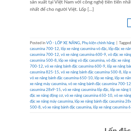
sản xuất tại Việt Nam với công nghệ tiên tiến n
nhất để cho người Việt. Lốp […]
Posted in
VỎ - LỐP XE NÂNG
,
Phụ kiện chính hãng
|
Tagge
casumina 700-12
,
lốp xe nâng casumina vỏ đặc
,
lốp đặc xe nâ
casumina 700-12
,
vỏ xe nâng casumina 600-9
,
vỏ đặc xe nân
casumina 500-8
,
lốp xe nâng vỏ đặc casumina
,
vỏ đặc xe nâng
700-12
,
vỏ xe nâng bánh đặc casumina 600-9
,
lốp xe nâng bá
casumina 825-15
,
vỏ xe nâng bánh đặc casumina 500-8
,
lốp 
vỏ xe nâng bánh đặc casumina 650-10
,
lốp xe nâng
,
lốp xe nâ
xe nâng máy casumina
,
vỏ xe nâng bánh đặc casumina 700-12
casumina 28x9-15
,
vỏ xe nâng casumina lốp đặc
,
lốp xe nâng
đặc xe nâng động cơ
,
vỏ xe nâng casumina 650-10
,
vỏ xe nân
đặc xe nâng máy casumina
,
lốp xe nâng bánh đặc casumina 2
500-8
,
vỏ xe nâng bánh đặc casumina
,
lốp xe nâng casumina 