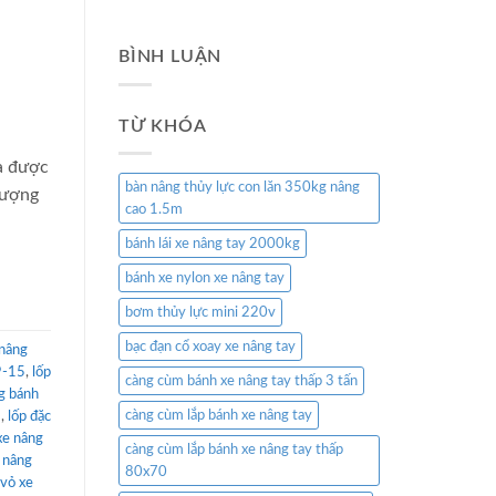
BÌNH LUẬN
TỪ KHÓA
a được
bàn nâng thủy lực con lăn 350kg nâng
lượng
cao 1.5m
bánh lái xe nâng tay 2000kg
bánh xe nylon xe nâng tay
bơm thủy lực mini 220v
bạc đạn cổ xoay xe nâng tay
 nâng
9-15
,
lốp
càng cùm bánh xe nâng tay thấp 3 tấn
ng bánh
càng cùm lắp bánh xe nâng tay
8
,
lốp đặc
xe nâng
càng cùm lắp bánh xe nâng tay thấp
e nâng
80x70
vỏ xe