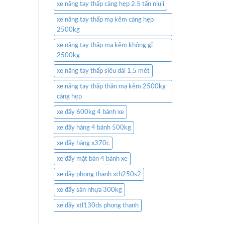
xe nâng tay thấp càng hẹp 2.5 tấn niuli
xe nâng tay thấp mạ kẽm càng hẹp
2500kg
xe nâng tay thấp mạ kẽm không gỉ
2500kg
xe nâng tay thấp siêu dài 1.5 mét
xe nâng tay thấp thân mạ kẽm 2500kg
càng hẹp
xe đẩy 600kg 4 bánh xe
xe đẩy hàng 4 bánh 500kg
xe đẩy hàng x370c
xe đẩy mặt bàn 4 bánh xe
xe đẩy phong thạnh xth250s2
xe đẩy sàn nhựa 300kg
xe đẩy xtl130ds phong thạnh