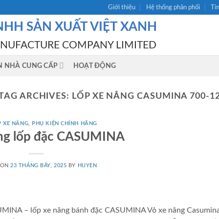
Giới thiệu
Hệ thống phân phối
Ti
NHH SẢN XUẤT VIỆT XANH
ANUFACTURE COMPANY LIMITED
N NHÀ CUNG CẤP
HOẠT ĐỘNG
TAG ARCHIVES:
LỐP XE NÂNG CASUMINA 700-1
P XE NÂNG
,
PHỤ KIỆN CHÍNH HÃNG
âng lốp đặc CASUMINA
 ON
23 THÁNG BẢY, 2025
BY
HUYEN
ASUMINA – lốp xe nâng bánh đặc CASUMINA Vỏ xe nâng Casumin