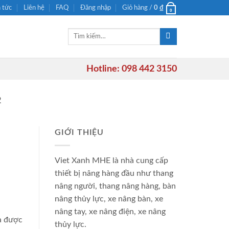
n tức
Liên hệ
FAQ
Đăng nhập
Giỏ hàng /
0
₫
0
Tìm
kiếm:
Hotline: 098 442 3150
2
GIỚI THIỆU
Viet Xanh MHE là nhà cung cấp
thiết bị nâng hàng đầu như thang
nâng người, thang nâng hàng, bàn
nâng thủy lực, xe nâng bàn, xe
nâng tay, xe nâng điện, xe nâng
a được
thủy lực.