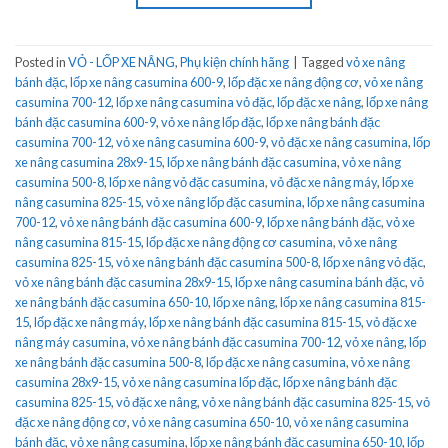
Posted in
VỎ - LỐP XE NÂNG
,
Phụ kiện chính hãng
|
Tagged
vỏ xe nâng
bánh đặc
,
lốp xe nâng casumina 600-9
,
lốp đặc xe nâng động cơ
,
vỏ xe nâng
casumina 700-12
,
lốp xe nâng casumina vỏ đặc
,
lốp đặc xe nâng
,
lốp xe nâng
bánh đặc casumina 600-9
,
vỏ xe nâng lốp đặc
,
lốp xe nâng bánh đặc
casumina 700-12
,
vỏ xe nâng casumina 600-9
,
vỏ đặc xe nâng casumina
,
lốp
xe nâng casumina 28x9-15
,
lốp xe nâng bánh đặc casumina
,
vỏ xe nâng
casumina 500-8
,
lốp xe nâng vỏ đặc casumina
,
vỏ đặc xe nâng máy
,
lốp xe
nâng casumina 825-15
,
vỏ xe nâng lốp đặc casumina
,
lốp xe nâng casumina
700-12
,
vỏ xe nâng bánh đặc casumina 600-9
,
lốp xe nâng bánh đặc
,
vỏ xe
nâng casumina 815-15
,
lốp đặc xe nâng động cơ casumina
,
vỏ xe nâng
casumina 825-15
,
vỏ xe nâng bánh đặc casumina 500-8
,
lốp xe nâng vỏ đặc
,
vỏ xe nâng bánh đặc casumina 28x9-15
,
lốp xe nâng casumina bánh đặc
,
vỏ
xe nâng bánh đặc casumina 650-10
,
lốp xe nâng
,
lốp xe nâng casumina 815-
15
,
lốp đặc xe nâng máy
,
lốp xe nâng bánh đặc casumina 815-15
,
vỏ đặc xe
nâng máy casumina
,
vỏ xe nâng bánh đặc casumina 700-12
,
vỏ xe nâng
,
lốp
xe nâng bánh đặc casumina 500-8
,
lốp đặc xe nâng casumina
,
vỏ xe nâng
casumina 28x9-15
,
vỏ xe nâng casumina lốp đặc
,
lốp xe nâng bánh đặc
casumina 825-15
,
vỏ đặc xe nâng
,
vỏ xe nâng bánh đặc casumina 825-15
,
vỏ
đặc xe nâng động cơ
,
vỏ xe nâng casumina 650-10
,
vỏ xe nâng casumina
bánh đặc
,
vỏ xe nâng casumina
,
lốp xe nâng bánh đặc casumina 650-10
,
lốp