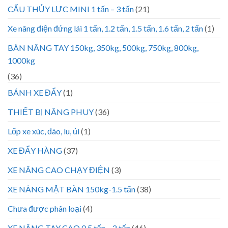
CẨU THỦY LỰC MINI 1 tấn – 3 tấn
(21)
Xe nâng điện đứng lái 1 tấn, 1.2 tấn, 1.5 tấn, 1.6 tấn, 2 tấn
(1)
BÀN NÂNG TAY 150kg, 350kg, 500kg, 750kg, 800kg,
1000kg
(36)
BÁNH XE ĐẨY
(1)
THIẾT BỊ NÂNG PHUY
(36)
Lốp xe xúc, đào, lu, ủi
(1)
XE ĐẨY HÀNG
(37)
XE NÂNG CAO CHẠY ĐIỆN
(3)
XE NÂNG MẶT BÀN 150kg-1.5 tấn
(38)
Chưa được phân loại
(4)
XE NÂNG TAY CAO 0.5 tấn – 2 tấn
(46)