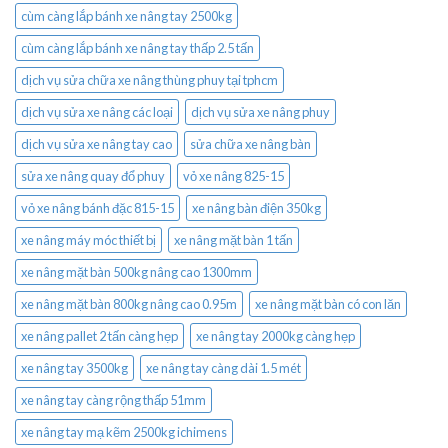
cùm càng lắp bánh xe nâng tay 2500kg
cùm càng lắp bánh xe nâng tay thấp 2.5 tấn
dịch vụ sửa chữa xe nâng thùng phuy tại tphcm
dịch vụ sửa xe nâng các loại
dịch vụ sửa xe nâng phuy
dịch vụ sửa xe nâng tay cao
sửa chữa xe nâng bàn
sửa xe nâng quay đổ phuy
vỏ xe nâng 825-15
vỏ xe nâng bánh đặc 815-15
xe nâng bàn điện 350kg
xe nâng máy móc thiết bị
xe nâng mặt bàn 1 tấn
xe nâng mặt bàn 500kg nâng cao 1300mm
xe nâng mặt bàn 800kg nâng cao 0.95m
xe nâng mặt bàn có con lăn
xe nâng pallet 2 tấn càng hẹp
xe nâng tay 2000kg càng hẹp
xe nâng tay 3500kg
xe nâng tay càng dài 1.5 mét
xe nâng tay càng rộng thấp 51mm
xe nâng tay mạ kẽm 2500kg ichimens