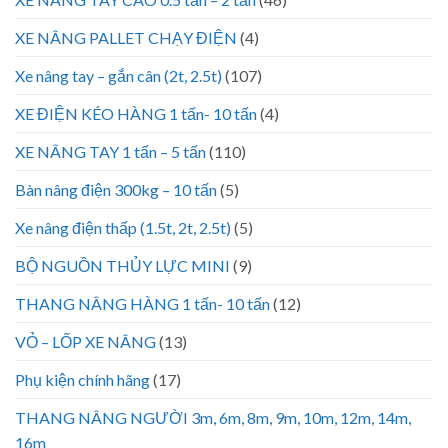
XE NÂNG PALLET CHẠY ĐIỆN
(4)
Xe nâng tay – gắn cân (2t, 2.5t)
(107)
XE ĐIỆN KÉO HÀNG 1 tấn- 10 tấn
(4)
XE NÂNG TAY 1 tấn – 5 tấn
(110)
Bàn nâng điện 300kg – 10 tấn
(5)
Xe nâng điện thấp (1.5t, 2t, 2.5t)
(5)
BỘ NGUỒN THỦY LỰC MINI
(9)
THANG NÂNG HÀNG 1 tấn- 10 tấn
(12)
VỎ – LỐP XE NÂNG
(13)
Phụ kiện chính hãng
(17)
THANG NÂNG NGƯỜI 3m, 6m, 8m, 9m, 10m, 12m, 14m,
16m