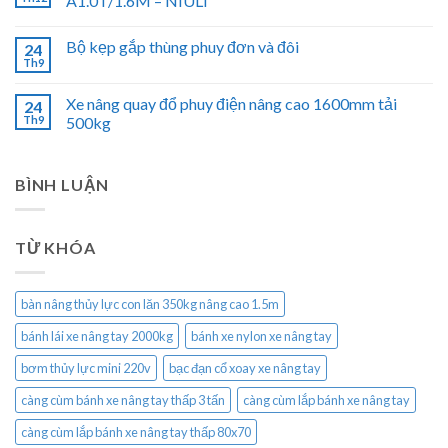
A1.0T/1.6M – NIULI
Bộ kẹp gắp thùng phuy đơn và đôi
24
Th9
Xe nâng quay đổ phuy điện nâng cao 1600mm tải
24
Th9
500kg
BÌNH LUẬN
TỪ KHÓA
bàn nâng thủy lực con lăn 350kg nâng cao 1.5m
bánh lái xe nâng tay 2000kg
bánh xe nylon xe nâng tay
bơm thủy lực mini 220v
bạc đạn cổ xoay xe nâng tay
càng cùm bánh xe nâng tay thấp 3 tấn
càng cùm lắp bánh xe nâng tay
càng cùm lắp bánh xe nâng tay thấp 80x70