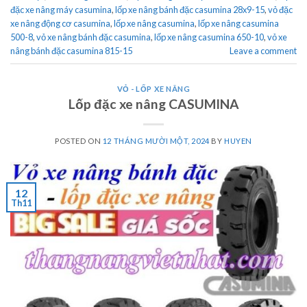
đặc xe nâng máy casumina
,
lốp xe nâng bánh đặc casumina 28x9-15
,
vỏ đặc
xe nâng động cơ casumina
,
lốp xe nâng casumina
,
lốp xe nâng casumina
500-8
,
vỏ xe nâng bánh đặc casumina
,
lốp xe nâng casumina 650-10
,
vỏ xe
nâng bánh đặc casumina 815-15
Leave a comment
VỎ - LỐP XE NÂNG
Lốp đặc xe nâng CASUMINA
POSTED ON
12 THÁNG MƯỜI MỘT, 2024
BY
HUYEN
12
Th11