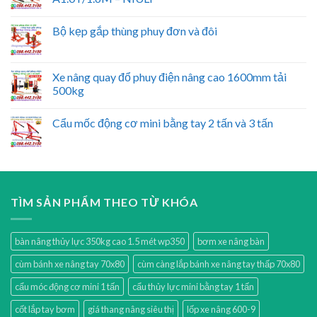
Bộ kẹp gắp thùng phuy đơn và đôi
Xe nâng quay đổ phuy điện nâng cao 1600mm tải
500kg
Cẩu mốc động cơ mini bằng tay 2 tấn và 3 tấn
TÌM SẢN PHẨM THEO TỪ KHÓA
bàn nâng thủy lực 350kg cao 1.5 mét wp350
bơm xe nâng bàn
cùm bánh xe nâng tay 70x80
cùm càng lắp bánh xe nâng tay thấp 70x80
cẩu móc động cơ mini 1 tấn
cẩu thủy lực mini bằng tay 1 tấn
cốt lắp tay bơm
giá thang nâng siêu thị
lốp xe nâng 600-9