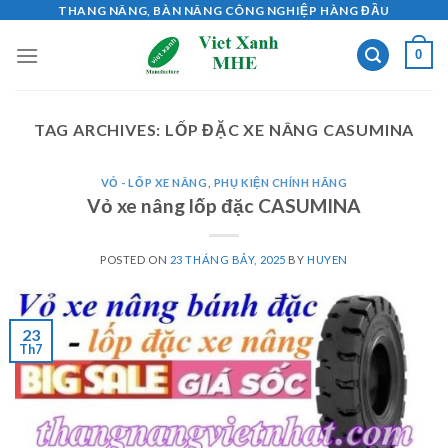
Skip
THANG NÂNG, BÀN NÂNG CÔNG NGHIỆP HÀNG ĐẦU
to
0
content
TAG ARCHIVES:
LỐP ĐẶC XE NÂNG CASUMINA
VỎ - LỐP XE NÂNG
,
PHỤ KIỆN CHÍNH HÃNG
Vỏ xe nâng lốp đặc CASUMINA
POSTED ON
23 THÁNG BẢY, 2025
BY
HUYEN
23
Th7