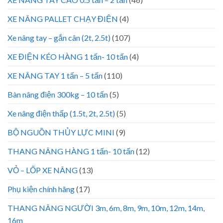
XE NÂNG PALLET CHẠY ĐIỆN
(4)
Xe nâng tay – gắn cân (2t, 2.5t)
(107)
XE ĐIỆN KÉO HÀNG 1 tấn- 10 tấn
(4)
XE NÂNG TAY 1 tấn – 5 tấn
(110)
Bàn nâng điện 300kg – 10 tấn
(5)
Xe nâng điện thấp (1.5t, 2t, 2.5t)
(5)
BỘ NGUỒN THỦY LỰC MINI
(9)
THANG NÂNG HÀNG 1 tấn- 10 tấn
(12)
VỎ – LỐP XE NÂNG
(13)
Phụ kiện chính hãng
(17)
THANG NÂNG NGƯỜI 3m, 6m, 8m, 9m, 10m, 12m, 14m,
16m