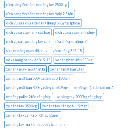
cùm càng lắp bánh xe nâng tay 2500kg
cùm càng lắp bánh xe nâng tay thấp 2.5 tấn
dịch vụ sửa chữa xe nâng thùng phuy tại tphcm
dịch vụ sửa xe nâng các loại
dịch vụ sửa xe nâng phuy
dịch vụ sửa xe nâng tay cao
sửa chữa xe nâng bàn
sửa xe nâng quay đổ phuy
vỏ xe nâng 825-15
vỏ xe nâng bánh đặc 815-15
xe nâng bàn điện 350kg
xe nâng máy móc thiết bị
xe nâng mặt bàn 1 tấn
xe nâng mặt bàn 500kg nâng cao 1300mm
xe nâng mặt bàn 800kg nâng cao 0.95m
xe nâng mặt bàn có con lăn
xe nâng pallet 2 tấn càng hẹp
xe nâng tay 2000kg càng hẹp
xe nâng tay 3500kg
xe nâng tay càng dài 1.5 mét
xe nâng tay càng rộng thấp 51mm
xe nâng tay mạ kẽm 2500kg ichimens