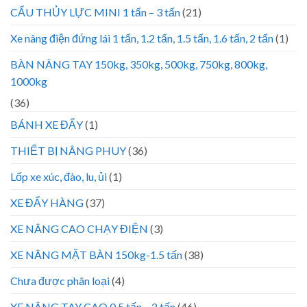
CẨU THỦY LỰC MINI 1 tấn – 3 tấn
(21)
Xe nâng điện đứng lái 1 tấn, 1.2 tấn, 1.5 tấn, 1.6 tấn, 2 tấn
(1)
BÀN NÂNG TAY 150kg, 350kg, 500kg, 750kg, 800kg,
1000kg
(36)
BÁNH XE ĐẨY
(1)
THIẾT BỊ NÂNG PHUY
(36)
Lốp xe xúc, đào, lu, ủi
(1)
XE ĐẨY HÀNG
(37)
XE NÂNG CAO CHẠY ĐIỆN
(3)
XE NÂNG MẶT BÀN 150kg-1.5 tấn
(38)
Chưa được phân loại
(4)
XE NÂNG TAY CAO 0.5 tấn – 2 tấn
(46)