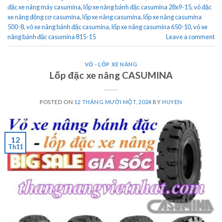
đặc xe nâng máy casumina
,
lốp xe nâng bánh đặc casumina 28x9-15
,
vỏ đặc
xe nâng động cơ casumina
,
lốp xe nâng casumina
,
lốp xe nâng casumina
500-8
,
vỏ xe nâng bánh đặc casumina
,
lốp xe nâng casumina 650-10
,
vỏ xe
nâng bánh đặc casumina 815-15
Leave a comment
VỎ - LỐP XE NÂNG
Lốp đặc xe nâng CASUMINA
POSTED ON
12 THÁNG MƯỜI MỘT, 2024
BY
HUYEN
12
Th11