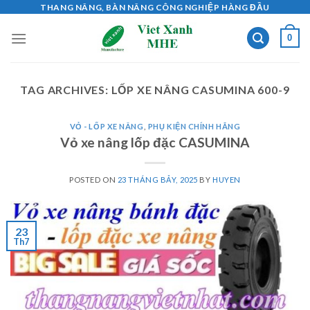
Skip
THANG NÂNG, BÀN NÂNG CÔNG NGHIỆP HÀNG ĐẦU
to
0
content
TAG ARCHIVES:
LỐP XE NÂNG CASUMINA 600-9
VỎ - LỐP XE NÂNG
,
PHỤ KIỆN CHÍNH HÃNG
Vỏ xe nâng lốp đặc CASUMINA
POSTED ON
23 THÁNG BẢY, 2025
BY
HUYEN
23
Th7