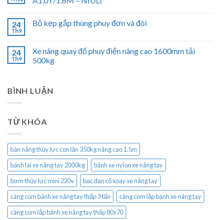
A1.0T/1.6M – NIULI
Bộ kẹp gắp thùng phuy đơn và đôi
24
Th9
Xe nâng quay đổ phuy điện nâng cao 1600mm tải
24
Th9
500kg
BÌNH LUẬN
TỪ KHÓA
bàn nâng thủy lực con lăn 350kg nâng cao 1.5m
bánh lái xe nâng tay 2000kg
bánh xe nylon xe nâng tay
bơm thủy lực mini 220v
bạc đạn cổ xoay xe nâng tay
càng cùm bánh xe nâng tay thấp 3 tấn
càng cùm lắp bánh xe nâng tay
càng cùm lắp bánh xe nâng tay thấp 80x70