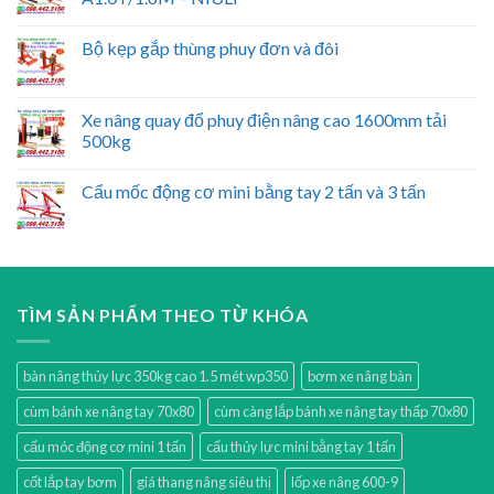
Bộ kẹp gắp thùng phuy đơn và đôi
Xe nâng quay đổ phuy điện nâng cao 1600mm tải
500kg
Cẩu mốc động cơ mini bằng tay 2 tấn và 3 tấn
TÌM SẢN PHẨM THEO TỪ KHÓA
bàn nâng thủy lực 350kg cao 1.5 mét wp350
bơm xe nâng bàn
cùm bánh xe nâng tay 70x80
cùm càng lắp bánh xe nâng tay thấp 70x80
cẩu móc động cơ mini 1 tấn
cẩu thủy lực mini bằng tay 1 tấn
cốt lắp tay bơm
giá thang nâng siêu thị
lốp xe nâng 600-9