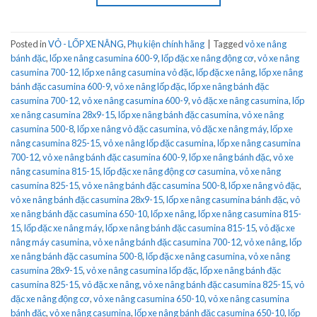
Posted in
VỎ - LỐP XE NÂNG
,
Phụ kiện chính hãng
|
Tagged
vỏ xe nâng
bánh đặc
,
lốp xe nâng casumina 600-9
,
lốp đặc xe nâng động cơ
,
vỏ xe nâng
casumina 700-12
,
lốp xe nâng casumina vỏ đặc
,
lốp đặc xe nâng
,
lốp xe nâng
bánh đặc casumina 600-9
,
vỏ xe nâng lốp đặc
,
lốp xe nâng bánh đặc
casumina 700-12
,
vỏ xe nâng casumina 600-9
,
vỏ đặc xe nâng casumina
,
lốp
xe nâng casumina 28x9-15
,
lốp xe nâng bánh đặc casumina
,
vỏ xe nâng
casumina 500-8
,
lốp xe nâng vỏ đặc casumina
,
vỏ đặc xe nâng máy
,
lốp xe
nâng casumina 825-15
,
vỏ xe nâng lốp đặc casumina
,
lốp xe nâng casumina
700-12
,
vỏ xe nâng bánh đặc casumina 600-9
,
lốp xe nâng bánh đặc
,
vỏ xe
nâng casumina 815-15
,
lốp đặc xe nâng động cơ casumina
,
vỏ xe nâng
casumina 825-15
,
vỏ xe nâng bánh đặc casumina 500-8
,
lốp xe nâng vỏ đặc
,
vỏ xe nâng bánh đặc casumina 28x9-15
,
lốp xe nâng casumina bánh đặc
,
vỏ
xe nâng bánh đặc casumina 650-10
,
lốp xe nâng
,
lốp xe nâng casumina 815-
15
,
lốp đặc xe nâng máy
,
lốp xe nâng bánh đặc casumina 815-15
,
vỏ đặc xe
nâng máy casumina
,
vỏ xe nâng bánh đặc casumina 700-12
,
vỏ xe nâng
,
lốp
xe nâng bánh đặc casumina 500-8
,
lốp đặc xe nâng casumina
,
vỏ xe nâng
casumina 28x9-15
,
vỏ xe nâng casumina lốp đặc
,
lốp xe nâng bánh đặc
casumina 825-15
,
vỏ đặc xe nâng
,
vỏ xe nâng bánh đặc casumina 825-15
,
vỏ
đặc xe nâng động cơ
,
vỏ xe nâng casumina 650-10
,
vỏ xe nâng casumina
bánh đặc
,
vỏ xe nâng casumina
,
lốp xe nâng bánh đặc casumina 650-10
,
lốp