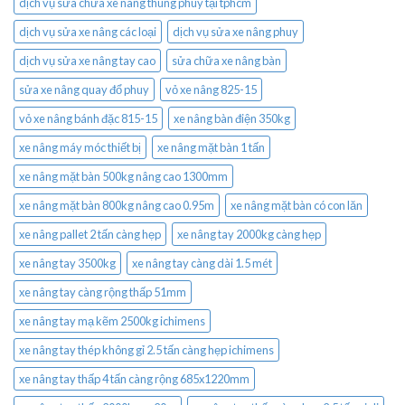
dịch vụ sửa chữa xe nâng thùng phuy tại tphcm
dịch vụ sửa xe nâng các loại
dịch vụ sửa xe nâng phuy
dịch vụ sửa xe nâng tay cao
sửa chữa xe nâng bàn
sửa xe nâng quay đổ phuy
vỏ xe nâng 825-15
vỏ xe nâng bánh đặc 815-15
xe nâng bàn điện 350kg
xe nâng máy móc thiết bị
xe nâng mặt bàn 1 tấn
xe nâng mặt bàn 500kg nâng cao 1300mm
xe nâng mặt bàn 800kg nâng cao 0.95m
xe nâng mặt bàn có con lăn
xe nâng pallet 2 tấn càng hẹp
xe nâng tay 2000kg càng hẹp
xe nâng tay 3500kg
xe nâng tay càng dài 1.5 mét
xe nâng tay càng rộng thấp 51mm
xe nâng tay mạ kẽm 2500kg ichimens
xe nâng tay thép không gỉ 2.5 tấn càng hẹp ichimens
xe nâng tay thấp 4 tấn càng rộng 685x1220mm