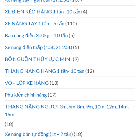
XE ĐIỆN KÉO HÀNG 1 tấn- 10 tấn
(4)
XE NÂNG TAY 1 tấn – 5 tấn
(110)
Bàn nâng điện 300kg – 10 tấn
(5)
Xe nâng điện thấp (1.5t, 2t, 2.5t)
(5)
BỘ NGUỒN THỦY LỰC MINI
(9)
THANG NÂNG HÀNG 1 tấn- 10 tấn
(12)
VỎ – LỐP XE NÂNG
(13)
Phụ kiện chính hãng
(17)
THANG NÂNG NGƯỜI 3m, 6m, 8m, 9m, 10m, 12m, 14m,
16m
(18)
Xe nâng bán tự động (1t – 2 tấn)
(18)