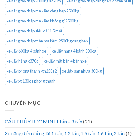
xe nâng tay thấp 2000kg ac20m
xe nâng tay thấp càng hẹp 2.5 tấn niuli
xe nâng tay thấp mạ kẽm càng hẹp 2500kg
xe nâng tay thấp mạ kẽm không gỉ 2500kg
xe nâng tay thấp siêu dài 1.5 mét
xe nâng tay thấp thân mạ kẽm 2500kg càng hẹp
xe đẩy 600kg 4 bánh xe
xe đẩy hàng 4 bánh 500kg
xe đẩy hàng x370c
xe đẩy mặt bàn 4 bánh xe
xe đẩy phong thạnh xth250s2
xe đẩy sàn nhựa 300kg
xe đẩy xtl130ds phong thạnh
CHUYÊN MỤC
CẨU THỦY LỰC MINI 1 tấn – 3 tấn
(21)
Xe nâng điện đứng lái 1 tấn, 1.2 tấn, 1.5 tấn, 1.6 tấn, 2 tấn
(1)