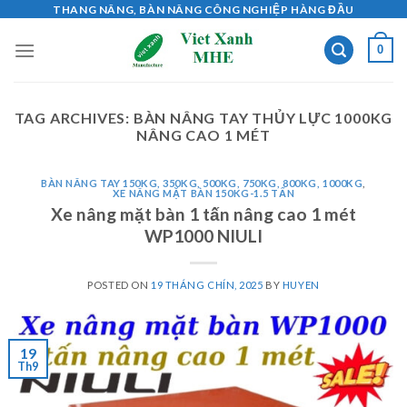
Skip
THANG NÂNG, BÀN NÂNG CÔNG NGHIỆP HÀNG ĐẦU
to
0
content
TAG ARCHIVES:
BÀN NÂNG TAY THỦY LỰC 1000KG
NÂNG CAO 1 MÉT
BÀN NÂNG TAY 150KG, 350KG, 500KG, 750KG, 800KG, 1000KG
,
XE NÂNG MẶT BÀN 150KG-1.5 TẤN
Xe nâng mặt bàn 1 tấn nâng cao 1 mét
WP1000 NIULI
POSTED ON
19 THÁNG CHÍN, 2025
BY
HUYEN
19
Th9