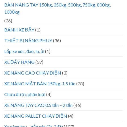
BÀN NÂNG TAY 150kg, 350kg, 500kg, 750kg, 800kg,
1000kg
(36)
BÁNH XE ĐẨY
(1)
THIẾT BỊ NÂNG PHUY
(36)
Lốp xe xúc, đào, lu, ủi
(1)
XE ĐẨY HÀNG
(37)
XE NÂNG CAO CHẠY ĐIỆN
(3)
XE NÂNG MẶT BÀN 150kg-1.5 tấn
(38)
Chưa được phân loại
(4)
XE NÂNG TAY CAO 0.5 tấn – 2 tấn
(46)
XE NÂNG PALLET CHẠY ĐIỆN
(4)
Xe nâng tay – gắn cân (2t, 2.5t)
(107)