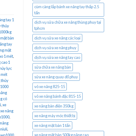
cùm càng lắp bánh xe nâng tay thấp 2.5
tấn
âng tay 1
dịch vụ sửa chữa xe nâng thùng phuy tại
y thủy
tphcm
 1000kg
 mặt bàn
dịch vụ sửa xe nâng các loại
âng tay
dịch vụ sửa xe nâng phuy
âng mặt
ao 1 mét
,
dịch vụ sửa xe nâng tay cao
g cao 1
sửa chữa xe nâng bàn
hủy lực
1 mét
sửa xe nâng quay đổ phuy
 thủy
p1000
vỏ xe nâng 825-15
nâng
vỏ xe nâng bánh đặc 815-15
g có
i
,
xe
xe nâng bàn điện 350kg
,
xe nâng
xe nâng máy móc thiết bị
wp1000
,
 nâng
xe nâng mặt bàn 1 tấn
niuli
,
xe nâng mặt bàn 500kg nâng cao
m wp1000