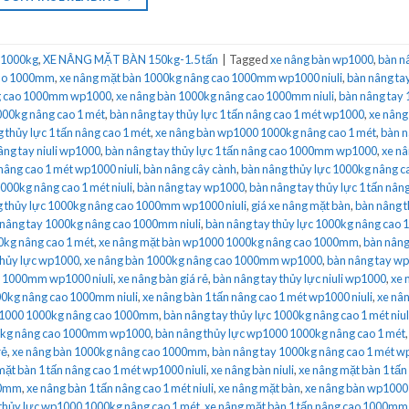
 1000kg
,
XE NÂNG MẶT BÀN 150kg-1.5 tấn
|
Tagged
xe nâng bàn wp1000
,
bàn n
 cao 1000mm
,
xe nâng mặt bàn 1000kg nâng cao 1000mm wp1000 niuli
,
bàn nâng ta
âng cao 1000mm wp1000
,
xe nâng bàn 1000kg nâng cao 1000mm niuli
,
bàn nâng tay
000kg nâng cao 1 mét
,
bàn nâng tay thủy lực 1 tấn nâng cao 1 mét wp1000
,
xe nâng
 thủy lực 1 tấn nâng cao 1 mét
,
xe nâng bàn wp1000 1000kg nâng cao 1 mét
,
bàn n
âng tay niuli wp1000
,
bàn nâng tay thủy lực 1 tấn nâng cao 1000mm wp1000
,
xe n
nâng cao 1 mét wp1000 niuli
,
bàn nâng cây cành
,
bàn nâng thủy lực 1000kg nâng c
000kg nâng cao 1 mét niuli
,
bàn nâng tay wp1000
,
bàn nâng tay thủy lực 1 tấn nân
 thủy lực 1000kg nâng cao 1000mm wp1000 niuli
,
giá xe nâng mặt bàn
,
bàn nâng t
nâng tay 1000kg nâng cao 1000mm niuli
,
bàn nâng tay thủy lực 1000kg nâng cao 
0kg nâng cao 1 mét
,
xe nâng mặt bàn wp1000 1000kg nâng cao 1000mm
,
bàn nâng
thủy lực wp1000
,
xe nâng bàn 1000kg nâng cao 1000mm wp1000
,
bàn nâng tay w
o 1000mm wp1000 niuli
,
xe nâng bàn giá rẻ
,
bàn nâng tay thủy lực niuli wp1000
,
xe 
00kg nâng cao 1000mm niuli
,
xe nâng bàn 1 tấn nâng cao 1 mét wp1000 niuli
,
xe nân
p1000 1000kg nâng cao 1000mm
,
bàn nâng tay thủy lực 1000kg nâng cao 1 mét niul
00kg nâng cao 1000mm wp1000
,
bàn nâng thủy lực wp1000 1000kg nâng cao 1 mét
rẻ
,
xe nâng bàn 1000kg nâng cao 1000mm
,
bàn nâng tay 1000kg nâng cao 1 mét 
mặt bàn 1 tấn nâng cao 1 mét wp1000 niuli
,
xe nâng bàn niuli
,
xe nâng mặt bàn 1 tấn
00mm
,
xe nâng bàn 1 tấn nâng cao 1 mét niuli
,
xe nâng mặt bàn
,
xe nâng bàn wp1000 
 thủy lực wp1000 1000kg nâng cao 1 mét
,
xe nâng mặt bàn 1 tấn nâng cao 1000m