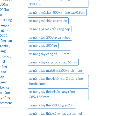
1300mm
 1000mm
1000kg
xe nâng mặt bàn 800kg nâng cao 0.95m
ao
y 1000kg
xe nâng mặt bàn có con lăn
nâng cao
xe nâng pallet 2 tấn càng hẹp
n nâng
000 1
xe nâng tay 2000kg càng hẹp
nâng bàn
xe nâng tay 3500kg
c niuli
,
nâng
xe nâng tay càng dài 1.5 mét
thủy lực
 mét
xe nâng tay càng rộng thấp 51mm
 nâng
xe nâng tay mạ kẽm 2500kg ichimens
g cao
bàn
xe nâng tay thép không gỉ 2.5 tấn càng
g mặt
hẹp ichimens
 lực
,
xe
xe nâng tay thấp 4 tấn càng rộng
kg nâng
685x1220mm
kg nâng
 comment
xe nâng tay thấp 2000kg ac20m
xe nâng tay thấp càng hẹp 2.5 tấn niuli