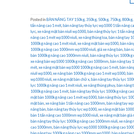
Posted in
BÀN NÂNG TAY 150kg, 350kg, 500kg, 750kg, 800kg,
tấn nâng cao 1 mét
,
bàn nâng tay thủy lực wp1000 1 tấn nâng
lực
,
xe nâng mặt bàn niuli wp1000
,
bàn nâng thủy lực 1 tấn n
nâng cao 1 mét wp1000 niuli
,
xe nâng thùng loa
,
bàn nâng tay 1
1000kg nâng cao 1 mét niuli
,
xe nâng mặt bàn wp1000
,
bàn nâng
1000kg nâng cao 1000mm wp1000 niuli
,
giá xe nâng bàn
,
bàn n
bàn 1000kg nâng cao 1000mm niuli
,
bàn nâng thủy lực 1000kg 
xe nâng bàn wp1000 1000kg nâng cao 1000mm
,
bàn nâng tay 1
mét
,
xe nâng mặt bàn wp1000 1000kg nâng cao 1 mét
,
bàn nâng
niuli wp1000
,
xe nâng bàn 1000kg nâng cao 1 mét wp1000
,
bàn 
wp1000 niuli
,
xe nâng mặt bàn chữ x
,
bàn nâng tay thủy lực 100
lực 1000kg nâng cao 1 mét niuli
,
xe nâng thùng phuy
,
bàn nâng 
1000kg nâng cao 1 mét
,
bàn nâng tay thủy lực 1000kg nâng ca
mặt bàn 1000kg nâng cao 1 mét wp1000
,
bàn nâng thủy lực 10
mặt bàn
,
xe nâng bàn 1 tấn nâng cao 1000mm
,
bàn nâng tay w
nâng bàn
,
bàn nâng tay thủy lực wp1000
,
xe nâng mặt bàn 10
bàn 1 tấn nâng cao 1000mm wp1000 niuli
,
xe nâng mặt bàn giá 
bàn nâng tay thủy lực 1000kg nâng cao 1000mm niuli
,
xe nâng 
cao 1000mm
,
bàn nâng thủy lực wp1000 1000kg nâng cao 10
bàn nâng tay 1000kg nâng cao 1000mm wp1000
,
bàn nâng tay