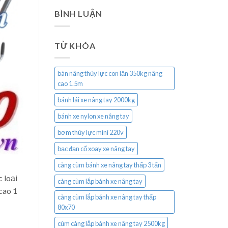
BÌNH LUẬN
TỪ KHÓA
bàn nâng thủy lực con lăn 350kg nâng
cao 1.5m
bánh lái xe nâng tay 2000kg
bánh xe nylon xe nâng tay
bơm thủy lực mini 220v
bạc đạn cổ xoay xe nâng tay
càng cùm bánh xe nâng tay thấp 3 tấn
 loại
càng cùm lắp bánh xe nâng tay
cao 1
càng cùm lắp bánh xe nâng tay thấp
80x70
cùm càng lắp bánh xe nâng tay 2500kg