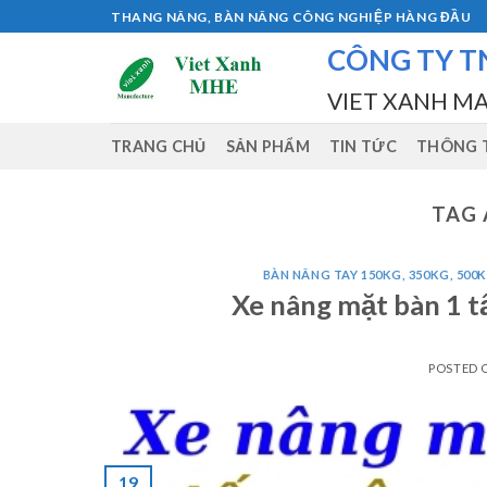
Skip
THANG NÂNG, BÀN NÂNG CÔNG NGHIỆP HÀNG ĐẦU
to
CÔNG TY T
content
VIET XANH M
TRANG CHỦ
SẢN PHẨM
TIN TỨC
THÔNG T
TAG 
BÀN NÂNG TAY 150KG, 350KG, 500K
Xe nâng mặt bàn 1 
POSTED
19