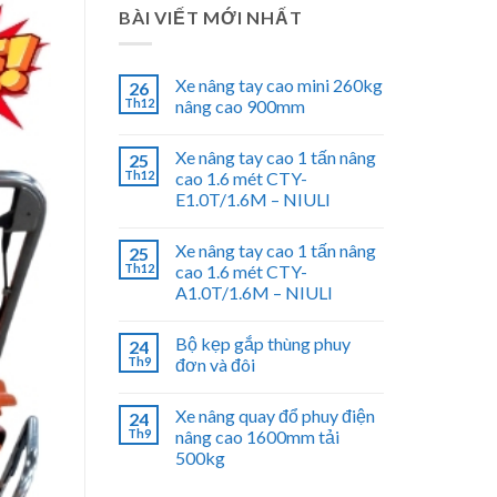
BÀI VIẾT MỚI NHẤT
Xe nâng tay cao mini 260kg
26
Th12
nâng cao 900mm
Xe nâng tay cao 1 tấn nâng
25
Th12
cao 1.6 mét CTY-
E1.0T/1.6M – NIULI
Xe nâng tay cao 1 tấn nâng
25
Th12
cao 1.6 mét CTY-
A1.0T/1.6M – NIULI
Bộ kẹp gắp thùng phuy
24
Th9
đơn và đôi
Xe nâng quay đổ phuy điện
24
Th9
nâng cao 1600mm tải
500kg