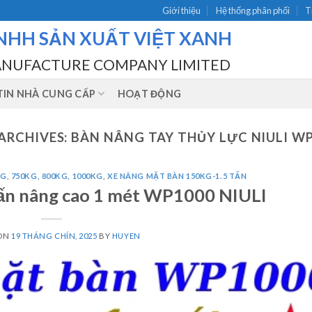
Giới thiệu
Hệ thống phân phối
T
NHH SẢN XUẤT VIỆT XANH
ANUFACTURE COMPANY LIMITED
IN NHÀ CUNG CẤP
HOẠT ĐỘNG
ARCHIVES:
BÀN NÂNG TAY THỦY LỰC NIULI W
G, 750KG, 800KG, 1000KG
,
XE NÂNG MẶT BÀN 150KG-1.5 TẤN
tấn nâng cao 1 mét WP1000 NIULI
 ON
19 THÁNG CHÍN, 2025
BY
HUYEN