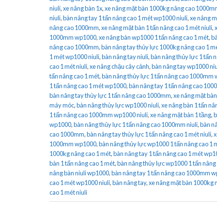
niuli
,
xe nâng bàn 1x
,
xe nâng mặt bàn 1000kg nâng cao 1000m
niuli
,
bàn nâng tay 1 tấn nâng cao 1 mét wp1000 niuli
,
xe nâng mặ
nâng cao 1000mm
,
xe nâng mặt bàn 1 tấn nâng cao 1 mét niuli
,
1000mm wp1000
,
xe nâng bàn wp1000 1 tấn nâng cao 1 mét
,
bà
nâng cao 1000mm
,
bàn nâng tay thủy lực 1000kg nâng cao 1 
1 mét wp1000 niuli
,
bàn nâng tay niuli
,
bàn nâng thủy lực 1 tấn
cao 1 mét niuli
,
xe nâng chậu cây cảnh
,
bàn nâng tay wp1000 niu
tấn nâng cao 1 mét
,
bàn nâng thủy lực 1 tấn nâng cao 1000mm 
1 tấn nâng cao 1 mét wp1000
,
bàn nâng tay 1 tấn nâng cao 100
bàn nâng tay thủy lực 1 tấn nâng cao 1000mm
,
xe nâng mặt bà
máy móc
,
bàn nâng thủy lực wp1000 niuli
,
xe nâng bàn 1 tấn 
1 tấn nâng cao 1000mm wp1000 niuli
,
xe nâng mặt bàn 1 tầng
,
b
wp1000
,
bàn nâng thủy lực 1 tấn nâng cao 1000mm niuli
,
bàn nâ
cao 1000mm
,
bàn nâng tay thủy lực 1 tấn nâng cao 1 mét niuli
,
x
1000mm wp1000
,
bàn nâng thủy lực wp1000 1 tấn nâng cao 1 
1000kg nâng cao 1 mét
,
bàn nâng tay 1 tấn nâng cao 1 mét wp
bàn 1 tấn nâng cao 1 mét
,
bàn nâng thủy lực wp1000 1 tấn nân
nâng bàn niuli wp1000
,
bàn nâng tay 1 tấn nâng cao 1000mm 
cao 1 mét wp1000 niuli
,
bàn nâng tay
,
xe nâng mặt bàn 1000kg 
cao 1 mét niuli