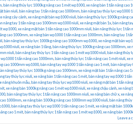
m
,
bàn nâng thủy lực 1000kg nâng cao 1 mét wp1000
,
xe nâng bàn 1 tấn nâng cao
t bàn niuli
,
bàn nâng tay 1 tấn nâng cao 1000mm
,
bàn nâng tay thủy lực wp1000 
xe nâng cây cảnh
,
xe nâng mặt bàn wp1000 niuli
,
bàn nâng thủy lực 1000kg nâng c
n nâng tay 1 tấn nâng cao 1000mm wp1000 niuli
,
xe nâng mặt bàn 1x
,
bàn nâng ta
mét wp1000
,
xe nâng mặt bàn 1 tấn nâng cao 1000mm niuli
,
bàn nâng thủy lực 1 tấn 
 nâng cao 1000mm
,
xe nâng bàn wp1000 1 tấn nâng cao 1000mm
,
bàn nâng tay 1 tấ
li
,
bàn nâng tay thủy lực 1000kg nâng cao 1000mm wp1000
,
xe nâng mặt bàn wp1
wp1000 niuli
,
xe nâng bàn 1 tầng
,
bàn nâng thủy lực 1000kg nâng cao 1000mm
,
xe 
0mm niuli
,
bàn nâng tay thủy lực 1 tấn nâng cao 1 mét wp1000 niuli
,
bàn nâng thủy lự
n wp1000 1 tấn nâng cao 1000mm
,
bàn nâng thủy lực 1 tấn nâng cao 1 mét niuli
,
xe 
nâng cao 1000mm wp1000
,
bàn nâng tay wp1000 1 tấn nâng cao 1 mét
,
bàn nâng tay 
àn nâng tay thủy lực 1000kg nâng cao 1000mm
,
xe nâng mặt bàn 1 tấn nâng cao 1
ng tay thủy lực niuli
,
xe nâng bàn 1 tấn nâng cao 1 mét
,
bàn nâng tay wp1000 1 tấn
e nâng khuôn mẫu
,
bàn nâng tay thủy lực wp1000 niuli
,
xe nâng mặt bàn 1 tấn nân
mét
,
xe nâng bàn 1000kg nâng cao 1 mét wp1000 niuli
,
xe nâng chậu cảnh
,
xe nâng 
1000
,
bàn nâng tay thủy lực 1 tấn nâng cao 1000mm niuli
,
xe nâng bàn chữ x
,
xe nân
g cao 1000mm
,
xe nâng bàn 1000kg nâng cao 1000mm wp1000 niuli
,
bàn nâng thủy
wp1000
,
bàn nâng tay thủy lực wp1000 1 tấn nâng cao 1 mét
,
xe nâng mặt bàn 1000
nâng cao 1 mét
,
bàn nâng thủy lực 1 tấn nâng cao 1 mét wp1000
,
xe nâng bàn 1000
Leave a