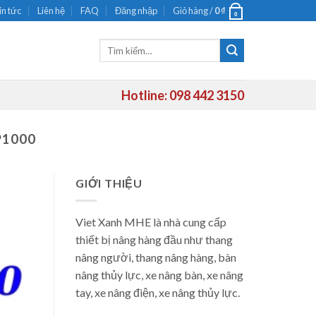
in tức
Liên hệ
FAQ
Đăng nhập
Giỏ hàng /
0
₫
0
Tìm
kiếm:
Hotline: 098 442 3150
P1000
GIỚI THIỆU
Viet Xanh MHE là nhà cung cấp
thiết bị nâng hàng đầu như thang
nâng người, thang nâng hàng, bàn
nâng thủy lực, xe nâng bàn, xe nâng
tay, xe nâng điện, xe nâng thủy lực.