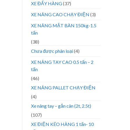
XE ĐẨY HÀNG
(37)
XE NÂNG CAO CHẠY ĐIỆN
(3)
XE NÂNG MẶT BÀN 150kg-1.5
tấn
(38)
Chưa được phân loại
(4)
XE NÂNG TAY CAO 0.5 tấn – 2
tấn
(46)
XE NÂNG PALLET CHẠY ĐIỆN
(4)
Xe nâng tay – gắn cân (2t, 2.5t)
(107)
XE ĐIỆN KÉO HÀNG 1 tấn- 10