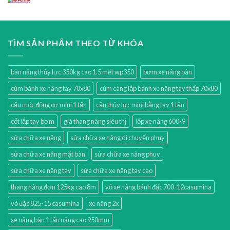
TÌM SẢN PHẨM THEO TỪ KHÓA
bàn nâng thủy lực 350kg cao 1.5 mét wp350
bơm xe nâng bàn
cùm bánh xe nâng tay 70x80
cùm càng lắp bánh xe nâng tay thấp 70x80
cẩu móc động cơ mini 1 tấn
cẩu thủy lực mini bằng tay 1 tấn
cốt lắp tay bơm
giá thang nâng siêu thị
lốp xe nâng 600-9
sửa chữa xe nâng
sửa chữa xe nâng di chuyển phuy
sửa chữa xe nâng mặt bàn
sửa chữa xe nâng phuy
sửa chữa xe nâng tay
sửa chữa xe nâng tay cao
thang nâng đơn 125kg cao 8m
vỏ xe nâng bánh đặc 700-12casumina
vỏ đặc 825-15 casumina
xe nâng 2x
xe nâng bàn 1 tấn nâng cao 950mm