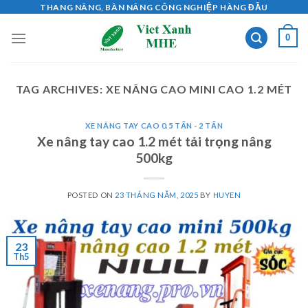
Skip
THANG NÂNG, BÀN NÂNG CÔNG NGHIỆP HÀNG ĐẦU
to
0
content
TAG ARCHIVES:
XE NÂNG CAO MINI CAO 1.2 MÉT
XE NÂNG TAY CAO 0.5 TẤN - 2 TẤN
Xe nâng tay cao 1.2 mét tải trọng nâng
500kg
POSTED ON
23 THÁNG NĂM, 2025
BY
HUYEN
23
Th5