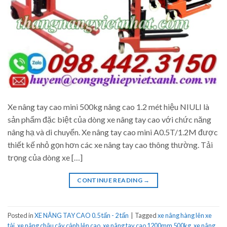
Xe nâng tay cao mini 500kg nâng cao 1.2 mét hiệu NIULI là
sản phẩm đặc biệt của dòng xe nâng tay cao với chức năng
nâng hạ và di chuyển. Xe nâng tay cao mini A0.5T/1.2M được
thiết kế nhỏ gọn hơn các xe nâng tay cao thông thường. Tải
trọng của dòng xe […]
CONTINUE READING
→
Posted in
XE NÂNG TAY CAO 0.5 tấn - 2 tấn
|
Tagged
xe nâng hàng lên xe
tải
,
xe nâng chậu cây cảnh lên cao
,
xe nâng tay cao 1200mm 500kg
,
xe nâng