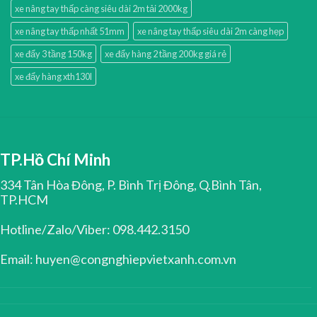
xe nâng tay thấp càng siêu dài 2m tải 2000kg
xe nâng tay thấp nhất 51mm
xe nâng tay thấp siêu dài 2m càng hẹp
xe đẩy 3 tầng 150kg
xe đẩy hàng 2 tầng 200kg giá rẻ
xe đẩy hàng xth130l
TP.Hồ Chí Minh
334 Tân Hòa Đông, P. Bình Trị Đông, Q.Bình Tân,
TP.HCM
Hotline/Zalo/Viber: 098.442.3150
Email: huyen@congnghiepvietxanh.com.vn