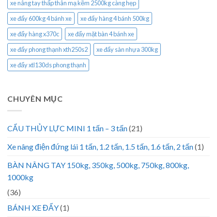
xe nâng tay thấp thân mạ kẽm 2500kg càng hẹp
xe đẩy 600kg 4 bánh xe
xe đẩy hàng 4 bánh 500kg
xe đẩy hàng x370c
xe đẩy mặt bàn 4 bánh xe
xe đẩy phong thạnh xth250s2
xe đẩy sàn nhựa 300kg
xe đẩy xtl130ds phong thạnh
CHUYÊN MỤC
CẨU THỦY LỰC MINI 1 tấn – 3 tấn
(21)
Xe nâng điện đứng lái 1 tấn, 1.2 tấn, 1.5 tấn, 1.6 tấn, 2 tấn
(1)
BÀN NÂNG TAY 150kg, 350kg, 500kg, 750kg, 800kg,
1000kg
(36)
BÁNH XE ĐẨY
(1)