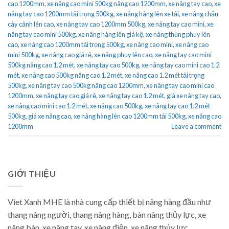
cao 1200mm
,
xe nâng cao mini 500kg nâng cao 1200mm
,
xe nâng tay cao
,
xe
nâng tay cao 1200mm tải trọng 500kg
,
xe nâng hàng lên xe tải
,
xe nâng chậu
cây cảnh lên cao
,
xe nâng tay cao 1200mm 500kg
,
xe nâng tay cao mini
,
xe
nâng tay cao mini 500kg
,
xe nâng hàng lên giá kệ
,
xe nâng thùng phuy lên
cao
,
xe nâng cao 1200mm tải trọng 500kg
,
xe nâng cao mini
,
xe nâng cao
mini 500kg
,
xe nâng cao giá rẻ
,
xe nâng phuy lên cao
,
xe nâng tay cao mini
500kg nâng cao 1.2 mét
,
xe nâng tay cao 500kg
,
xe nâng tay cao mini cao 1.2
mét
,
xe nâng cao 500kg nâng cao 1.2 mét
,
xe nâng cao 1.2 mét tải trọng
500kg
,
xe nâng tay cao 500kg nâng cao 1200mm
,
xe nâng tay cao mini cao
1200mm
,
xe nâng tay cao giá rẻ
,
xe nâng tay cao 1.2 mét
,
giá xe nâng tay cao
,
xe nâng cao mini cao 1.2 mét
,
xe nâng cao 500kg
,
xe nâng tay cao 1.2 mét
500kg
,
giá xe nâng cao
,
xe nâng hàng lên cao 1200mm tải 500kg
,
xe nâng cao
1200mm
Leave a comment
GIỚI THIỆU
Viet Xanh MHE là nhà cung cấp thiết bị nâng hàng đầu như
thang nâng người, thang nâng hàng, bàn nâng thủy lực, xe
nâng bàn, xe nâng tay, xe nâng điện, xe nâng thủy lực.