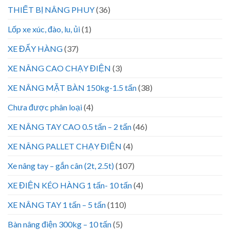
THIẾT BỊ NÂNG PHUY
(36)
Lốp xe xúc, đào, lu, ủi
(1)
XE ĐẨY HÀNG
(37)
XE NÂNG CAO CHẠY ĐIỆN
(3)
XE NÂNG MẶT BÀN 150kg-1.5 tấn
(38)
Chưa được phân loại
(4)
XE NÂNG TAY CAO 0.5 tấn – 2 tấn
(46)
XE NÂNG PALLET CHẠY ĐIỆN
(4)
Xe nâng tay – gắn cân (2t, 2.5t)
(107)
XE ĐIỆN KÉO HÀNG 1 tấn- 10 tấn
(4)
XE NÂNG TAY 1 tấn – 5 tấn
(110)
Bàn nâng điện 300kg – 10 tấn
(5)