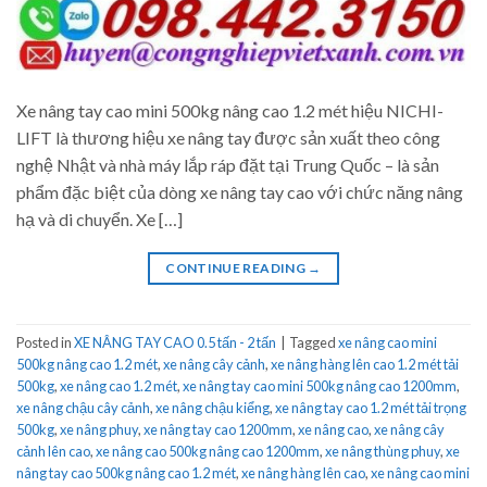
Xe nâng tay cao mini 500kg nâng cao 1.2 mét hiệu NICHI-
LIFT là thương hiệu xe nâng tay được sản xuất theo công
nghệ Nhật và nhà máy lắp ráp đặt tại Trung Quốc – là sản
phẩm đặc biệt của dòng xe nâng tay cao với chức năng nâng
hạ và di chuyển. Xe […]
CONTINUE READING
→
Posted in
XE NÂNG TAY CAO 0.5 tấn - 2 tấn
|
Tagged
xe nâng cao mini
500kg nâng cao 1.2 mét
,
xe nâng cây cảnh
,
xe nâng hàng lên cao 1.2 mét tải
500kg
,
xe nâng cao 1.2 mét
,
xe nâng tay cao mini 500kg nâng cao 1200mm
,
xe nâng chậu cây cảnh
,
xe nâng chậu kiểng
,
xe nâng tay cao 1.2 mét tải trọng
500kg
,
xe nâng phuy
,
xe nâng tay cao 1200mm
,
xe nâng cao
,
xe nâng cây
cảnh lên cao
,
xe nâng cao 500kg nâng cao 1200mm
,
xe nâng thùng phuy
,
xe
nâng tay cao 500kg nâng cao 1.2 mét
,
xe nâng hàng lên cao
,
xe nâng cao mini