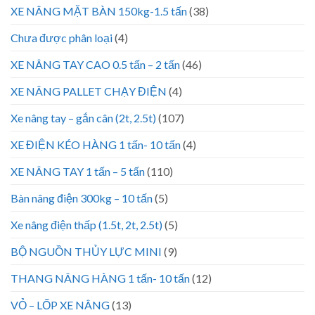
XE NÂNG MẶT BÀN 150kg-1.5 tấn
(38)
Chưa được phân loại
(4)
XE NÂNG TAY CAO 0.5 tấn – 2 tấn
(46)
XE NÂNG PALLET CHẠY ĐIỆN
(4)
Xe nâng tay – gắn cân (2t, 2.5t)
(107)
XE ĐIỆN KÉO HÀNG 1 tấn- 10 tấn
(4)
XE NÂNG TAY 1 tấn – 5 tấn
(110)
Bàn nâng điện 300kg – 10 tấn
(5)
Xe nâng điện thấp (1.5t, 2t, 2.5t)
(5)
BỘ NGUỒN THỦY LỰC MINI
(9)
THANG NÂNG HÀNG 1 tấn- 10 tấn
(12)
VỎ – LỐP XE NÂNG
(13)