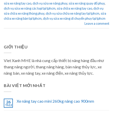
sửa xe nâng tay cao
,
dịch vụ sửa xe nâng phuy
,
sửa xe nâng quay đổ phuy
,
dịch vụ sửa xe nâng các loại tại tphcm
,
sửa chữa xe nâng tay cao
,
dịch vụ
sửa chữa xe nâng thùng phuy
,
dịch vụ sửa chữa xe nâng tay tại tphcm
,
sửa
chữa xe nâng bàn tại tphcm
,
dịch vụ sửa xe nâng di chuyển phuy tại tphcm
Leave a comment
GIỚI THIỆU
Viet Xanh MHE là nhà cung cấp thiết bị nâng hàng đầu như
thang nâng người, thang nâng hàng, bàn nâng thủy lực, xe
nâng bàn, xe nâng tay, xe nâng điện, xe nâng thủy lực.
BÀI VIẾT MỚI NHẤT
Xe nâng tay cao mini 260kg nâng cao 900mm
26
Th12