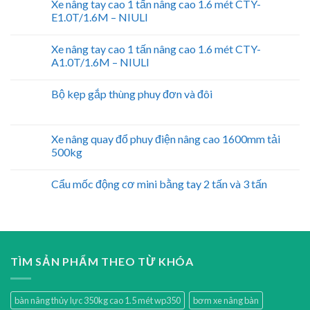
Xe nâng tay cao 1 tấn nâng cao 1.6 mét CTY-
E1.0T/1.6M – NIULI
Xe nâng tay cao 1 tấn nâng cao 1.6 mét CTY-
A1.0T/1.6M – NIULI
Bộ kẹp gắp thùng phuy đơn và đôi
Xe nâng quay đổ phuy điện nâng cao 1600mm tải
500kg
Cẩu mốc động cơ mini bằng tay 2 tấn và 3 tấn
TÌM SẢN PHẨM THEO TỪ KHÓA
bàn nâng thủy lực 350kg cao 1.5 mét wp350
bơm xe nâng bàn