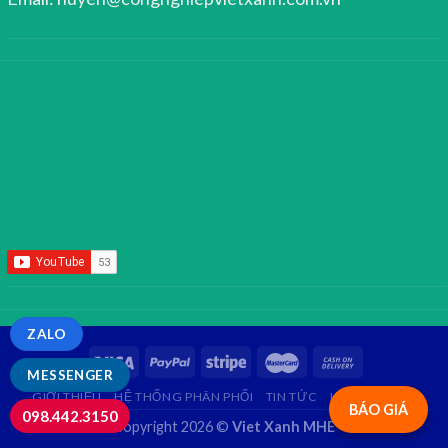
ZALO
MESSENGER
GIỚI THIỆU
HỆ THỐNG PHÂN PHỐI
TIN TỨC
LIÊN HỆ
FAQ
BÁO GIÁ
098.442.3150
Copyright 2026 ©
Viet Xanh MHE