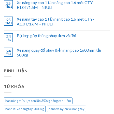
Xe nâng tay cao 1 tấn nâng cao 1.6 mét CTY-
25
Th12
E1.0T/1.6M – NIULI
Xe nâng tay cao 1 tấn nâng cao 1.6 mét CTY-
25
Th12
A1.0T/1.6M – NIULI
Bộ kẹp gắp thùng phuy đơn và đôi
24
Th9
Xe nâng quay đổ phuy điện nâng cao 1600mm tải
24
Th9
500kg
BÌNH LUẬN
TỪ KHÓA
bàn nâng thủy lực con lăn 350kg nâng cao 1.5m
bánh lái xe nâng tay 2000kg
bánh xe nylon xe nâng tay