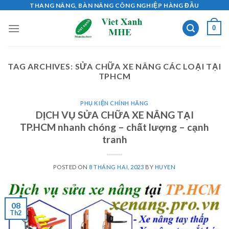
Skip
THANG NÂNG, BÀN NÂNG CÔNG NGHIỆP HÀNG ĐẦU
to
0
content
TAG ARCHIVES:
SỬA CHỮA XE NÂNG CÁC LOẠI TẠI
TPHCM
PHỤ KIỆN CHÍNH HÃNG
DỊCH VỤ SỬA CHỮA XE NÂNG TẠI
TP.HCM nhanh chóng – chất lượng – cạnh
tranh
POSTED ON
8 THÁNG HAI, 2023
BY
HUYEN
08
Th2