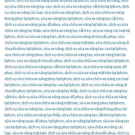
tphcm
,
dịch vụ sửa xe nâng quay đổ phuy tại tphcm
,
sửa chữa xe nâng
,
dịch
vụ sửa chữa xe nâng tay cao
,
dịch vụ sửa xe nâng tay cắt kéo tại tphcm
,
dịch
vụ sửa xe nâng các loại
,
sửa chữa xe nâng bàn
,
dịch vụ sửa chữa xe nâng
thùng phuy tại tphcm
,
sửa xe nâng tay tại tphcm
,
sửa xe nâng tay cắt kéo
,
dịch vụ sửa xe nâng quay đổ phuy
,
sửa chữa xe nâng tại tphcm
,
dịch vụ sửa
chữa xe nâng tay thấp
,
sửa chữa xe nâng tay cắt kéo
,
sửa xe nâng các loại tại
tphcm
,
dịch vụ sửa xe nâng bàn
,
dịch vụ sửa xe nâng di chuyển phuy
,
sửa
chữa xe nâng tay tại tphcm
,
sửa chữa xe nâng mặt bàn
,
sửa chữa xe nâng di
chuyển phuy tại tphcm
,
sửa xe nâng
,
dịch vụ sửa xe nâng tay cao tại tphcm
,
sửa chữa xe nâng phuy
,
dịch vụ sửa chữa xe nâng tay
,
sửa xe nâng bàn tại
tphcm
,
sửa xe nâng di chuyển phuy
,
dịch vụ sửa chữa xe nâng bàn tại tphcm
,
dịch vụ sửa chữa xe nâng tay cắt kéo tại tphcm
,
sửa chữa xe nâng quay đổ
phuy
,
dịch vụ sửa xe nâng tại tphcm
,
dịch vụ sửa xe nâng mặt bàn tại tphcm
,
dịch vụ sửa chữa xe nâng phuy tại tphcm
,
dịch vụ sửa chữa xe nâng các loại
tại tphcm
,
sửa chữa xe nâng tay cao tại tphcm
,
dịch vụ sửa chữa xe nâng di
chuyển phuy tại tphcm
,
sửa xe nâng tay thấp
,
dịch vụ sửa chữa xe nâng tay
cắt kéo
,
dịch vụ sửa chữa xe nâng quay đổ phuy
,
dịch vụ sửa chữa xe nâng
tại tphcm
,
dịch vụ sửa chữa xe nâng mặt bàn
,
sửa xe nâng phuy tại tphcm
,
dịch vụ sửa xe nâng tay
,
sửa xe nâng bàn
,
sửa chữa xe nâng thùng phuy tại
tphcm
,
sửa chữa xe nâng tay thấp
,
sửa chữa xe nâng tay cắt kéo tại tphcm
,
sửa xe nâng quay đổ phuy tại tphcm
,
sửa xe nâng tại tphcm
,
sửa xe nâng tay
cao tại tphcm
,
dịch vụ sửa xe nâng phuy tại tphcm
,
sửa chữa xe nâng các
loại
,
sửa xe nâng mặt bàn
,
dịch vụ sửa chữa xe nâng di chuyển phuy
,
dịch vụ