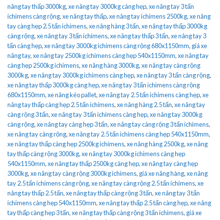
nâng tay thấp 3000kg
,
xe nâng tay 3000kg càng hẹp
,
xe nâng tay 3 tấn
ichimens càng rộng
,
xe nâng tay thấp
,
xe nâng tay ichimens 2500kg
,
xe nâng
tay càng hẹp 2.5 tấn ichimens
,
xe nâng hàng 3 tấn
,
xe nâng tay thấp 3000kg
càng rộng
,
xe nâng tay 3 tấn ichimens
,
xe nâng tay thấp 3 tấn
,
xe nâng tay 3
tấn càng hẹp
,
xe nâng tay 3000kg ichimens càng rộng 680x1150mm
,
giá xe
nâng tay
,
xe nâng tay 2500kg ichimens càng hẹp 540x1150mm
,
xe nâng tay
càng hẹp 2500kg ichimens
,
xe nâng hàng 3000kg
,
xe nâng tay càng rộng
3000kg
,
xe nâng tay 3000kg ichimens càng hẹp
,
xe nâng tay 3 tấn càng rộng
,
xe nâng tay thấp 3000kg càng hẹp
,
xe nâng tay 3 tấn ichimens càng rộng
680x1150mm
,
xe nâng kéo pallet
,
xe nâng tay 2.5 tấn ichimens càng hẹp
,
xe
nâng tay thấp càng hẹp 2.5 tấn ichimens
,
xe nâng hàng 2.5 tấn
,
xe nâng tay
càng rộng 3 tấn
,
xe nâng tay 3 tấn ichimens càng hẹp
,
xe nâng tay 3000kg
càng rộng
,
xe nâng tay càng hẹp 3 tấn
,
xe nâng tay càng rộng 3 tấn ichimens
,
xe nâng tay càng rộng
,
xe nâng tay 2.5 tấn ichimens càng hẹp 540x1150mm
,
xe nâng tay thấp càng hẹp 2500kg ichimens
,
xe nâng hàng 2500kg
,
xe nâng
tay thấp càng rộng 3000kg
,
xe nâng tay 3000kg ichimens càng hẹp
540x1150mm
,
xe nâng tay thấp 2500kg càng hẹp
,
xe nâng tay càng hẹp
3000kg
,
xe nâng tay càng rộng 3000kg ichimens
,
giá xe nâng hàng
,
xe nâng
tay 2.5 tấn ichimens càng rộng
,
xe nâng tay càng rộng 2.5 tấn ichimens
,
xe
nâng tay thấp 2.5 tấn
,
xe nâng tay thấp càng rộng 3 tấn
,
xe nâng tay 3 tấn
ichimens càng hẹp 540x1150mm
,
xe nâng tay thấp 2.5 tấn càng hẹp
,
xe nâng
tay thấp càng hẹp 3 tấn
,
xe nâng tay thấp càng rộng 3 tấn ichimens
,
giá xe