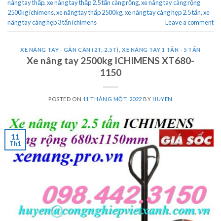
nâng tay thấp
,
xe nâng tay thấp 2.5 tấn càng rộng
,
xe nâng tay càng rộng
2500kg ichimens
,
xe nâng tay thấp 2500kg
,
xe nâng tay càng hẹp 2.5 tấn
,
xe
nâng tay càng hẹp 3 tấn ichimens
Leave a comment
XE NÂNG TAY - GẮN CÂN (2T, 2.5T)
,
XE NÂNG TAY 1 TẤN - 5 TẤN
Xe nâng tay 2500kg ICHIMENS XT680-
1150
POSTED ON
11 THÁNG MỘT, 2022
BY
HUYEN
11
Th1