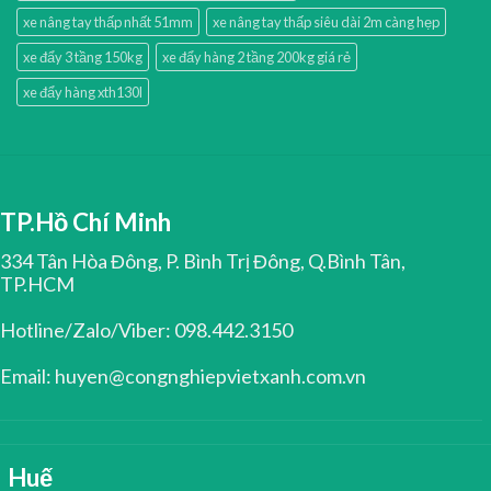
xe nâng tay thấp nhất 51mm
xe nâng tay thấp siêu dài 2m càng hẹp
xe đẩy 3 tầng 150kg
xe đẩy hàng 2 tầng 200kg giá rẻ
xe đẩy hàng xth130l
TP.Hồ Chí Minh
334 Tân Hòa Đông, P. Bình Trị Đông, Q.Bình Tân,
TP.HCM
Hotline/Zalo/Viber: 098.442.3150
Email: huyen@congnghiepvietxanh.com.vn
Huế