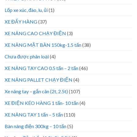
Lốp xe xúc, đào, lu, ủi
(1)
XE ĐẨY HÀNG
(37)
XE NÂNG CAO CHẠY ĐIỆN
(3)
XE NÂNG MẶT BÀN 150kg-1.5 tấn
(38)
Chưa được phân loại
(4)
XE NÂNG TAY CAO 0.5 tấn – 2 tấn
(46)
XE NÂNG PALLET CHẠY ĐIỆN
(4)
Xe nâng tay – gắn cân (2t, 2.5t)
(107)
XE ĐIỆN KÉO HÀNG 1 tấn- 10 tấn
(4)
XE NÂNG TAY 1 tấn – 5 tấn
(110)
Bàn nâng điện 300kg – 10 tấn
(5)