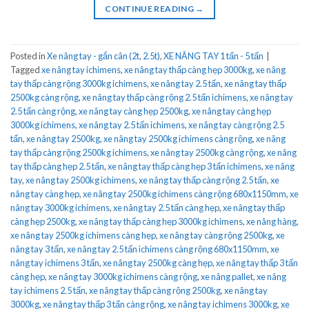
CONTINUE READING
→
Posted in
Xe nâng tay - gắn cân (2t, 2.5t)
,
XE NÂNG TAY 1 tấn - 5 tấn
|
Tagged
xe nâng tay ichimens
,
xe nâng tay thấp càng hẹp 3000kg
,
xe nâng
tay thấp càng rộng 3000kg ichimens
,
xe nâng tay 2.5 tấn
,
xe nâng tay thấp
2500kg càng rộng
,
xe nâng tay thấp càng rộng 2.5 tấn ichimens
,
xe nâng tay
2.5 tấn càng rộng
,
xe nâng tay càng hẹp 2500kg
,
xe nâng tay càng hẹp
3000kg ichimens
,
xe nâng tay 2.5 tấn ichimens
,
xe nâng tay càng rộng 2.5
tấn
,
xe nâng tay 2500kg
,
xe nâng tay 2500kg ichimens càng rộng
,
xe nâng
tay thấp càng rộng 2500kg ichimens
,
xe nâng tay 2500kg càng rộng
,
xe nâng
tay thấp càng hẹp 2.5 tấn
,
xe nâng tay thấp càng hẹp 3 tấn ichimens
,
xe nâng
tay
,
xe nâng tay 2500kg ichimens
,
xe nâng tay thấp càng rộng 2.5 tấn
,
xe
nâng tay càng hẹp
,
xe nâng tay 2500kg ichimens càng rộng 680x1150mm
,
xe
nâng tay 3000kg ichimens
,
xe nâng tay 2.5 tấn càng hẹp
,
xe nâng tay thấp
càng hẹp 2500kg
,
xe nâng tay thấp càng hẹp 3000kg ichimens
,
xe nâng hàng
,
xe nâng tay 2500kg ichimens càng hẹp
,
xe nâng tay càng rộng 2500kg
,
xe
nâng tay 3 tấn
,
xe nâng tay 2.5 tấn ichimens càng rộng 680x1150mm
,
xe
nâng tay ichimens 3 tấn
,
xe nâng tay 2500kg càng hẹp
,
xe nâng tay thấp 3 tấn
càng hẹp
,
xe nâng tay 3000kg ichimens càng rộng
,
xe nâng pallet
,
xe nâng
tay ichimens 2.5 tấn
,
xe nâng tay thấp càng rộng 2500kg
,
xe nâng tay
3000kg
,
xe nâng tay thấp 3 tấn càng rộng
,
xe nâng tay ichimens 3000kg
,
xe