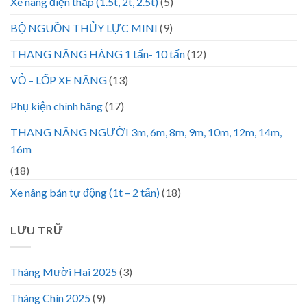
Xe nâng điện thấp (1.5t, 2t, 2.5t)
(5)
BỘ NGUỒN THỦY LỰC MINI
(9)
THANG NÂNG HÀNG 1 tấn- 10 tấn
(12)
VỎ – LỐP XE NÂNG
(13)
Phụ kiện chính hãng
(17)
THANG NÂNG NGƯỜI 3m, 6m, 8m, 9m, 10m, 12m, 14m,
16m
(18)
Xe nâng bán tự động (1t – 2 tấn)
(18)
LƯU TRỮ
Tháng Mười Hai 2025
(3)
Tháng Chín 2025
(9)