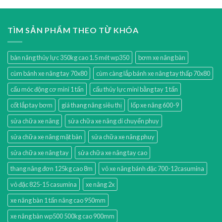
TÌM SẢN PHẨM THEO TỪ KHÓA
bàn nâng thủy lực 350kg cao 1.5 mét wp350
bơm xe nâng bàn
cùm bánh xe nâng tay 70x80
cùm càng lắp bánh xe nâng tay thấp 70x80
cẩu móc động cơ mini 1 tấn
cẩu thủy lực mini bằng tay 1 tấn
cốt lắp tay bơm
giá thang nâng siêu thị
lốp xe nâng 600-9
sửa chữa xe nâng
sửa chữa xe nâng di chuyển phuy
sửa chữa xe nâng mặt bàn
sửa chữa xe nâng phuy
sửa chữa xe nâng tay
sửa chữa xe nâng tay cao
thang nâng đơn 125kg cao 8m
vỏ xe nâng bánh đặc 700-12casumina
vỏ đặc 825-15 casumina
xe nâng 2x
xe nâng bàn 1 tấn nâng cao 950mm
xe nâng bàn wp500 500kg cao 900mm