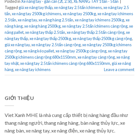
Posted in
Xe nâng tay - gắn cân (2t, 2.5t)
,
XE NÂNG TAY 1 tấn - 5 tấn
|
Tagged
giá xe nâng tay thấp
,
xe nâng tay 2.5 tấn ichimens
,
xe nâng tay 2.5
tấn
,
xe nâng tay 2500kg ichimens
,
xe nâng tay 2500kg
,
xe nâng tay ichimens
2.5 tấn
,
xe nâng tay
,
xe nâng hàng 2.5 tấn
,
xe nâng tay ichimens 2500kg
,
xe
nâng hàng
,
xe nâng hàng 2500kg
,
xe nâng tay 2.5 tấn ichimens càng rộng
,
xe
nâng pallet
,
xe nâng tay thấp 2.5 tấn
,
xe nâng tay thấp 2.5 tấn càng rộng
,
xe
nâng tay thấp
,
xe nâng tay thấp 2500kg
,
xe nâng tay thấp 2500kg càng rộng
,
giá xe nâng tay
,
xe nâng tay 2.5 tấn càng rộng
,
xe nâng tay 2500kg ichimens
càng rộng
,
xe nâng kéo pallet
,
xe nâng tay 2500kg càng rộng
,
xe nâng tay
2500kg ichimens càng rộng 680x1150mm
,
xe nâng tay càng rộng
,
xe nâng
tay nhật
,
xe nâng tay 2.5 tấn ichimens càng rộng 680x1150mm
,
giá xe nâng
hàng
,
xe nâng tay ichimens
Leave a comment
GIỚI THIỆU
Viet Xanh MHE là nhà cung cấp thiết bị nâng hàng đầu như
thang nâng người, thang nâng hàng, bàn nâng thủy lực, xe
nâng bàn, xe nâng tay, xe nâng điện, xe nâng thủy lực.