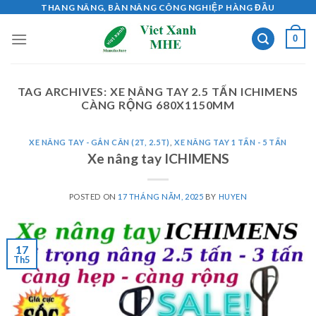
Skip
THANG NÂNG, BÀN NÂNG CÔNG NGHIỆP HÀNG ĐẦU
to
0
content
TAG ARCHIVES:
XE NÂNG TAY 2.5 TẤN ICHIMENS
CÀNG RỘNG 680X1150MM
XE NÂNG TAY - GẮN CÂN (2T, 2.5T)
,
XE NÂNG TAY 1 TẤN - 5 TẤN
Xe nâng tay ICHIMENS
POSTED ON
17 THÁNG NĂM, 2025
BY
HUYEN
17
Th5