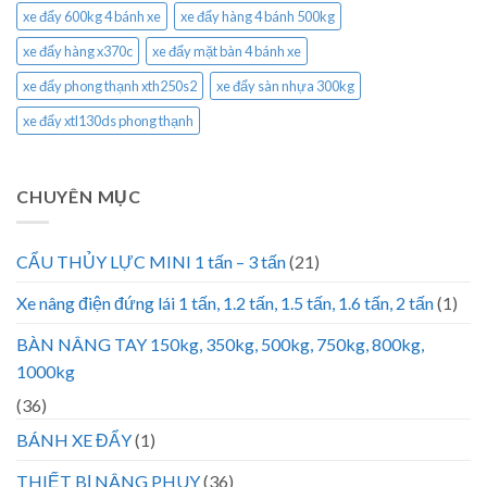
xe đẩy 600kg 4 bánh xe
xe đẩy hàng 4 bánh 500kg
xe đẩy hàng x370c
xe đẩy mặt bàn 4 bánh xe
xe đẩy phong thạnh xth250s2
xe đẩy sàn nhựa 300kg
xe đẩy xtl130ds phong thạnh
CHUYÊN MỤC
CẨU THỦY LỰC MINI 1 tấn – 3 tấn
(21)
Xe nâng điện đứng lái 1 tấn, 1.2 tấn, 1.5 tấn, 1.6 tấn, 2 tấn
(1)
BÀN NÂNG TAY 150kg, 350kg, 500kg, 750kg, 800kg,
1000kg
(36)
BÁNH XE ĐẨY
(1)
THIẾT BỊ NÂNG PHUY
(36)