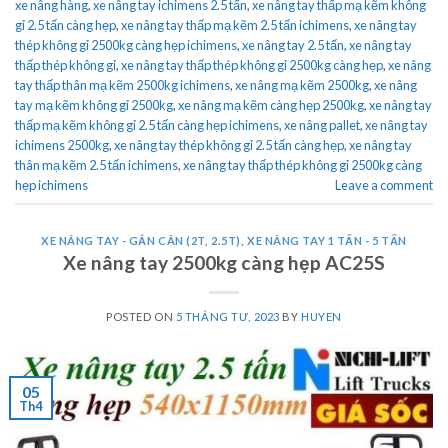
xe nâng hàng
,
xe nâng tay ichimens 2.5 tấn
,
xe nâng tay thấp mạ kẽm không
gỉ 2.5 tấn càng hẹp
,
xe nâng tay thấp mạ kẽm 2.5 tấn ichimens
,
xe nâng tay
thép không gỉ 2500kg càng hẹp ichimens
,
xe nâng tay 2.5 tấn
,
xe nâng tay
thấp thép không gỉ
,
xe nâng tay thấp thép không gỉ 2500kg càng hẹp
,
xe nâng
tay thấp thân mạ kẽm 2500kg ichimens
,
xe nâng mạ kẽm 2500kg
,
xe nâng
tay mạ kẽm không gỉ 2500kg
,
xe nâng mạ kẽm càng hẹp 2500kg
,
xe nâng tay
thấp mạ kẽm không gỉ 2.5 tấn càng hẹp ichimens
,
xe nâng pallet
,
xe nâng tay
ichimens 2500kg
,
xe nâng tay thép không gỉ 2.5 tấn càng hẹp
,
xe nâng tay
thân mạ kẽm 2.5 tấn ichimens
,
xe nâng tay thấp thép không gỉ 2500kg càng
hẹp ichimens
Leave a comment
XE NÂNG TAY - GẮN CÂN (2T, 2.5T)
,
XE NÂNG TAY 1 TẤN - 5 TẤN
Xe nâng tay 2500kg càng hẹp AC25S
POSTED ON
5 THÁNG TƯ, 2023
BY
HUYEN
05
Th4