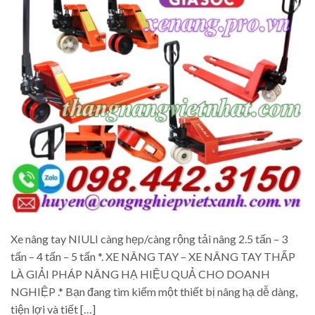
Xe nâng tay NIULI càng hẹp/càng rộng tải nâng 2.5 tấn – 3
tấn – 4 tấn – 5 tấn *. XE NÂNG TAY – XE NÂNG TAY THẤP
LÀ GIẢI PHÁP NÂNG HẠ HIỆU QUẢ CHO DOANH
NGHIỆP .* Bạn đang tìm kiếm một thiết bị nâng hạ dễ dàng,
tiện lợi và tiết […]