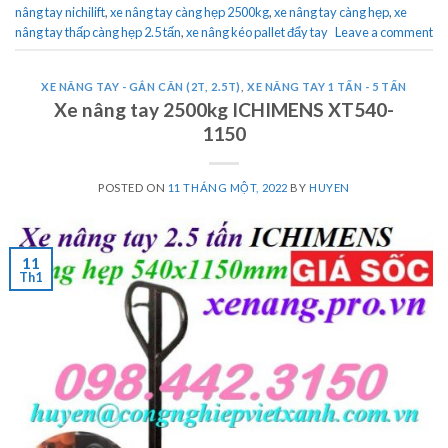
nâng tay nichilift
,
xe nâng tay càng hẹp 2500kg
,
xe nâng tay càng hẹp
,
xe
nâng tay thấp càng hẹp 2.5 tấn
,
xe nâng kéo pallet đẩy tay
Leave a comment
XE NÂNG TAY - GẮN CÂN (2T, 2.5T)
,
XE NÂNG TAY 1 TẤN - 5 TẤN
Xe nâng tay 2500kg ICHIMENS XT540-
1150
POSTED ON
11 THÁNG MỘT, 2022
BY
HUYEN
11
Th1