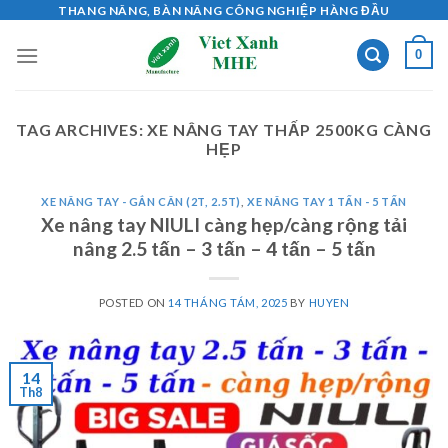
Skip
THANG NÂNG, BÀN NÂNG CÔNG NGHIỆP HÀNG ĐẦU
to
0
content
TAG ARCHIVES:
XE NÂNG TAY THẤP 2500KG CÀNG
HẸP
XE NÂNG TAY - GẮN CÂN (2T, 2.5T)
,
XE NÂNG TAY 1 TẤN - 5 TẤN
Xe nâng tay NIULI càng hẹp/càng rộng tải
nâng 2.5 tấn – 3 tấn – 4 tấn – 5 tấn
POSTED ON
14 THÁNG TÁM, 2025
BY
HUYEN
14
Th8