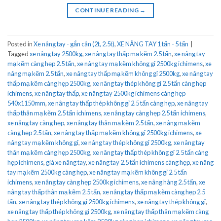
CONTINUE READING
→
Posted in
Xe nâng tay - gắn cân (2t, 2.5t)
,
XE NÂNG TAY 1 tấn - 5 tấn
|
Tagged
xe nâng tay 2500kg
,
xe nâng tay thấp mạ kẽm 2.5 tấn
,
xe nâng tay
mạ kẽm càng hẹp 2.5 tấn
,
xe nâng tay mạ kẽm không gỉ 2500kg ichimens
,
xe
nâng mạ kẽm 2.5 tấn
,
xe nâng tay thấp mạ kẽm không gỉ 2500kg
,
xe nâng tay
thấp mạ kẽm càng hẹp 2500kg
,
xe nâng tay thép không gỉ 2.5 tấn càng hẹp
ichimens
,
xe nâng tay thấp
,
xe nâng tay 2500kg ichimens càng hẹp
540x1150mm
,
xe nâng tay thấp thép không gỉ 2.5 tấn càng hẹp
,
xe nâng tay
thấp thân mạ kẽm 2.5 tấn ichimens
,
xe nâng tay càng hẹp 2.5 tấn ichimens
,
xe nâng tay càng hẹp
,
xe nâng tay thân mạ kẽm 2.5 tấn
,
xe nâng mạ kẽm
càng hẹp 2.5 tấn
,
xe nâng tay thấp mạ kẽm không gỉ 2500kg ichimens
,
xe
nâng tay mạ kẽm không gỉ
,
xe nâng tay thép không gỉ 2500kg
,
xe nâng tay
thân mạ kẽm càng hẹp 2500kg
,
xe nâng tay thấp thép không gỉ 2.5 tấn càng
hẹp ichimens
,
giá xe nâng tay
,
xe nâng tay 2.5 tấn ichimens càng hẹp
,
xe nâng
tay mạ kẽm 2500kg càng hẹp
,
xe nâng tay mạ kẽm không gỉ 2.5 tấn
ichimens
,
xe nâng tay càng hẹp 2500kg ichimens
,
xe nâng hàng 2.5 tấn
,
xe
nâng tay thấp thân mạ kẽm 2.5 tấn
,
xe nâng tay thấp mạ kẽm càng hẹp 2.5
tấn
,
xe nâng tay thép không gỉ 2500kg ichimens
,
xe nâng tay thép không gỉ
,
xe nâng tay thấp thép không gỉ 2500kg
,
xe nâng tay thấp thân mạ kẽm càng