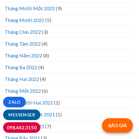
Tháng Mười Một 2022
(9)
Tháng Mười 2022
(5)
Tháng Chín 2022
(3)
Tháng Tám 2022
(4)
Tháng Năm 2022
(8)
Tháng Ba 2022
(4)
Tháng Hai 2022
(4)
Tháng Một 2022
(6)
ZALO
Tháng Mười Hai 2021
(1)
Tháng Mười Một 2021
(1)
MESSENGER
BÁO GIÁ
Tháng Mười 2021
(7)
098.442.3150
Tháng Bảy 2021
(3)