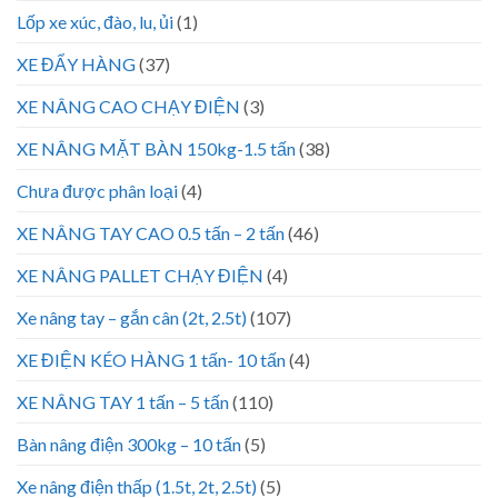
Lốp xe xúc, đào, lu, ủi
(1)
XE ĐẨY HÀNG
(37)
XE NÂNG CAO CHẠY ĐIỆN
(3)
XE NÂNG MẶT BÀN 150kg-1.5 tấn
(38)
Chưa được phân loại
(4)
XE NÂNG TAY CAO 0.5 tấn – 2 tấn
(46)
XE NÂNG PALLET CHẠY ĐIỆN
(4)
Xe nâng tay – gắn cân (2t, 2.5t)
(107)
XE ĐIỆN KÉO HÀNG 1 tấn- 10 tấn
(4)
XE NÂNG TAY 1 tấn – 5 tấn
(110)
Bàn nâng điện 300kg – 10 tấn
(5)
Xe nâng điện thấp (1.5t, 2t, 2.5t)
(5)