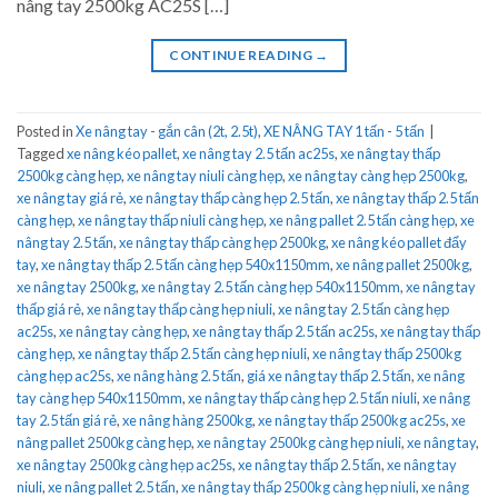
nâng tay 2500kg AC25S […]
CONTINUE READING
→
Posted in
Xe nâng tay - gắn cân (2t, 2.5t)
,
XE NÂNG TAY 1 tấn - 5 tấn
|
Tagged
xe nâng kéo pallet
,
xe nâng tay 2.5 tấn ac25s
,
xe nâng tay thấp
2500kg càng hẹp
,
xe nâng tay niuli càng hẹp
,
xe nâng tay càng hẹp 2500kg
,
xe nâng tay giá rẻ
,
xe nâng tay thấp càng hẹp 2.5 tấn
,
xe nâng tay thấp 2.5 tấn
càng hẹp
,
xe nâng tay thấp niuli càng hẹp
,
xe nâng pallet 2.5 tấn càng hẹp
,
xe
nâng tay 2.5 tấn
,
xe nâng tay thấp càng hẹp 2500kg
,
xe nâng kéo pallet đẩy
tay
,
xe nâng tay thấp 2.5 tấn càng hẹp 540x1150mm
,
xe nâng pallet 2500kg
,
xe nâng tay 2500kg
,
xe nâng tay 2.5 tấn càng hẹp 540x1150mm
,
xe nâng tay
thấp giá rẻ
,
xe nâng tay thấp càng hẹp niuli
,
xe nâng tay 2.5 tấn càng hẹp
ac25s
,
xe nâng tay càng hẹp
,
xe nâng tay thấp 2.5 tấn ac25s
,
xe nâng tay thấp
càng hẹp
,
xe nâng tay thấp 2.5 tấn càng hẹp niuli
,
xe nâng tay thấp 2500kg
càng hẹp ac25s
,
xe nâng hàng 2.5 tấn
,
giá xe nâng tay thấp 2.5 tấn
,
xe nâng
tay càng hẹp 540x1150mm
,
xe nâng tay thấp càng hẹp 2.5 tấn niuli
,
xe nâng
tay 2.5 tấn giá rẻ
,
xe nâng hàng 2500kg
,
xe nâng tay thấp 2500kg ac25s
,
xe
nâng pallet 2500kg càng hẹp
,
xe nâng tay 2500kg càng hẹp niuli
,
xe nâng tay
,
xe nâng tay 2500kg càng hẹp ac25s
,
xe nâng tay thấp 2.5 tấn
,
xe nâng tay
niuli
,
xe nâng pallet 2.5 tấn
,
xe nâng tay thấp 2500kg càng hẹp niuli
,
xe nâng