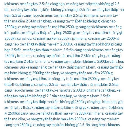
ichimens
,
xe nâng tay 2.5 tấn càng hẹp
,
xe nâng tay thấp thép không gỉ 2.5
tấn
,
xe nâng tay thấp mạ kẽm không gỉ càng hẹp 2.5 tấn
,
xe nâng tay thấp mạ
kẽm 2.5 tấn càng hẹp ichimens
,
xe nâng tay 2.5 tấn ichimens
,
xe nâng tay
thân mạ kẽm 2.5 tấn càng hẹp
,
xe nâng tay thấp thép không gỉ càng hẹp
2500kg
,
xe nâng tay thấp thân mạ kẽm 2500kg càng hẹp ichimens
,
xe nâng
kéo pallet
,
xe nâng tay thấp càng hẹp 2500kg
,
xe nâng tay mạ kẽm không gỉ
2500kg càng hẹp
,
xe nâng mạ kẽm 2500kg ichimens
,
xe nâng tay 2500kg
càng hẹp
,
xe nâng tay thấp mạ kẽm 2500kg
,
xe nâng tay thép không gỉ càng
hẹp 2.5 tấn
,
xe nâng tay thân mạ kẽm 2.5 tấn càng hẹp ichimens
,
xe nâng tay
2500kg ichimens
,
xe nâng tay thấp thân mạ kẽm 2.5 tấn càng hẹp
,
xe nâng
tay mạ kẽm 2.5 tấn ichimens
,
xe nâng tay mạ kẽm không gỉ 2500kg càng hẹp
ichimens
,
giá xe nâng hàng
,
xe nâng tay thấp thân mạ kẽm
,
xe nâng tay thấp
mạ kẽm không gỉ 2500kg càng hẹp
,
xe nâng tay thấp mạ kẽm 2500kg
ichimens
,
xe nâng mạ kẽm
,
xe nâng tay thân mạ kẽm 2500kg
,
xe nâng tay
thấp thép không gỉ càng hẹp 2.5 tấn
,
xe nâng tay thấp thân mạ kẽm 2.5 tấn
càng hẹp ichimens
,
xe nâng tay
,
xe nâng tay 2500kg ichimens càng hẹp
,
xe
nâng tay mạ kẽm không gỉ 2.5 tấn càng hẹp
,
xe nâng mạ kẽm 2.5 tấn
ichimens
,
xe nâng tay thấp mạ kẽm không gỉ 2500kg càng hẹp ichimens
,
giá
xe nâng tay thấp
,
xe nâng tay thấp mạ kẽm không gỉ
,
xe nâng tay thép không
gỉ 2500kg càng hẹp
,
xe nâng tay thân mạ kẽm 2500kg ichimens
,
xe nâng tay
thân mạ kẽm
,
xe nâng tay thấp thân mạ kẽm 2500kg
,
xe nâng tay mạ kẽm
càng hẹp 2500kg
,
xe nâng tay mạ kẽm không gỉ 2.5 tấn càng hẹp ichimens
,