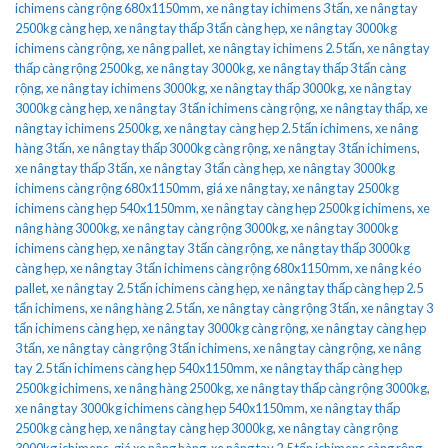
ichimens càng rộng 680x1150mm
,
xe nâng tay ichimens 3 tấn
,
xe nâng tay
2500kg càng hẹp
,
xe nâng tay thấp 3 tấn càng hẹp
,
xe nâng tay 3000kg
ichimens càng rộng
,
xe nâng pallet
,
xe nâng tay ichimens 2.5 tấn
,
xe nâng tay
thấp càng rộng 2500kg
,
xe nâng tay 3000kg
,
xe nâng tay thấp 3 tấn càng
rộng
,
xe nâng tay ichimens 3000kg
,
xe nâng tay thấp 3000kg
,
xe nâng tay
3000kg càng hẹp
,
xe nâng tay 3 tấn ichimens càng rộng
,
xe nâng tay thấp
,
xe
nâng tay ichimens 2500kg
,
xe nâng tay càng hẹp 2.5 tấn ichimens
,
xe nâng
hàng 3 tấn
,
xe nâng tay thấp 3000kg càng rộng
,
xe nâng tay 3 tấn ichimens
,
xe nâng tay thấp 3 tấn
,
xe nâng tay 3 tấn càng hẹp
,
xe nâng tay 3000kg
ichimens càng rộng 680x1150mm
,
giá xe nâng tay
,
xe nâng tay 2500kg
ichimens càng hẹp 540x1150mm
,
xe nâng tay càng hẹp 2500kg ichimens
,
xe
nâng hàng 3000kg
,
xe nâng tay càng rộng 3000kg
,
xe nâng tay 3000kg
ichimens càng hẹp
,
xe nâng tay 3 tấn càng rộng
,
xe nâng tay thấp 3000kg
càng hẹp
,
xe nâng tay 3 tấn ichimens càng rộng 680x1150mm
,
xe nâng kéo
pallet
,
xe nâng tay 2.5 tấn ichimens càng hẹp
,
xe nâng tay thấp càng hẹp 2.5
tấn ichimens
,
xe nâng hàng 2.5 tấn
,
xe nâng tay càng rộng 3 tấn
,
xe nâng tay 3
tấn ichimens càng hẹp
,
xe nâng tay 3000kg càng rộng
,
xe nâng tay càng hẹp
3 tấn
,
xe nâng tay càng rộng 3 tấn ichimens
,
xe nâng tay càng rộng
,
xe nâng
tay 2.5 tấn ichimens càng hẹp 540x1150mm
,
xe nâng tay thấp càng hẹp
2500kg ichimens
,
xe nâng hàng 2500kg
,
xe nâng tay thấp càng rộng 3000kg
,
xe nâng tay 3000kg ichimens càng hẹp 540x1150mm
,
xe nâng tay thấp
2500kg càng hẹp
,
xe nâng tay càng hẹp 3000kg
,
xe nâng tay càng rộng
3000kg ichimens
,
giá xe nâng hàng
,
xe nâng tay 2.5 tấn ichimens càng rộng
,