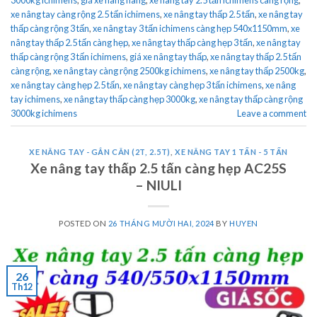
xe nâng tay càng rộng 2.5 tấn ichimens
,
xe nâng tay thấp 2.5 tấn
,
xe nâng tay
thấp càng rộng 3 tấn
,
xe nâng tay 3 tấn ichimens càng hẹp 540x1150mm
,
xe
nâng tay thấp 2.5 tấn càng hẹp
,
xe nâng tay thấp càng hẹp 3 tấn
,
xe nâng tay
thấp càng rộng 3 tấn ichimens
,
giá xe nâng tay thấp
,
xe nâng tay thấp 2.5 tấn
càng rộng
,
xe nâng tay càng rộng 2500kg ichimens
,
xe nâng tay thấp 2500kg
,
xe nâng tay càng hẹp 2.5 tấn
,
xe nâng tay càng hẹp 3 tấn ichimens
,
xe nâng
tay ichimens
,
xe nâng tay thấp càng hẹp 3000kg
,
xe nâng tay thấp càng rộng
3000kg ichimens
Leave a comment
XE NÂNG TAY - GẮN CÂN (2T, 2.5T)
,
XE NÂNG TAY 1 TẤN - 5 TẤN
Xe nâng tay thấp 2.5 tấn càng hẹp AC25S
– NIULI
POSTED ON
26 THÁNG MƯỜI HAI, 2024
BY
HUYEN
26
Th12