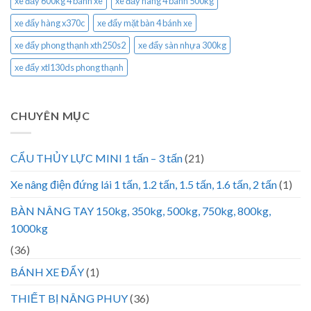
xe đẩy 600kg 4 bánh xe
xe đẩy hàng 4 bánh 500kg
xe đẩy hàng x370c
xe đẩy mặt bàn 4 bánh xe
xe đẩy phong thạnh xth250s2
xe đẩy sàn nhựa 300kg
xe đẩy xtl130ds phong thạnh
CHUYÊN MỤC
CẨU THỦY LỰC MINI 1 tấn – 3 tấn
(21)
Xe nâng điện đứng lái 1 tấn, 1.2 tấn, 1.5 tấn, 1.6 tấn, 2 tấn
(1)
BÀN NÂNG TAY 150kg, 350kg, 500kg, 750kg, 800kg,
1000kg
(36)
BÁNH XE ĐẨY
(1)
THIẾT BỊ NÂNG PHUY
(36)