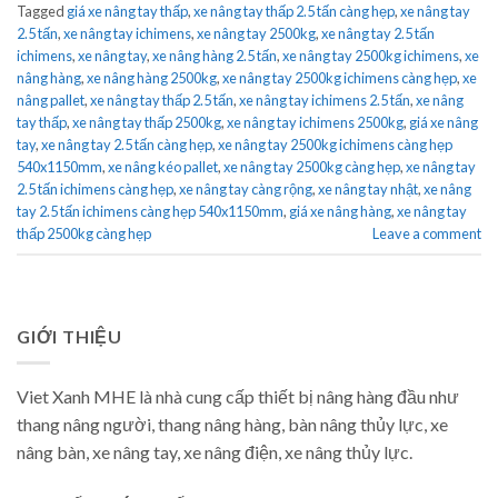
Tagged
giá xe nâng tay thấp
,
xe nâng tay thấp 2.5 tấn càng hẹp
,
xe nâng tay
2.5 tấn
,
xe nâng tay ichimens
,
xe nâng tay 2500kg
,
xe nâng tay 2.5 tấn
ichimens
,
xe nâng tay
,
xe nâng hàng 2.5 tấn
,
xe nâng tay 2500kg ichimens
,
xe
nâng hàng
,
xe nâng hàng 2500kg
,
xe nâng tay 2500kg ichimens càng hẹp
,
xe
nâng pallet
,
xe nâng tay thấp 2.5 tấn
,
xe nâng tay ichimens 2.5 tấn
,
xe nâng
tay thấp
,
xe nâng tay thấp 2500kg
,
xe nâng tay ichimens 2500kg
,
giá xe nâng
tay
,
xe nâng tay 2.5 tấn càng hẹp
,
xe nâng tay 2500kg ichimens càng hẹp
540x1150mm
,
xe nâng kéo pallet
,
xe nâng tay 2500kg càng hẹp
,
xe nâng tay
2.5 tấn ichimens càng hẹp
,
xe nâng tay càng rộng
,
xe nâng tay nhật
,
xe nâng
tay 2.5 tấn ichimens càng hẹp 540x1150mm
,
giá xe nâng hàng
,
xe nâng tay
thấp 2500kg càng hẹp
Leave a comment
GIỚI THIỆU
Viet Xanh MHE là nhà cung cấp thiết bị nâng hàng đầu như
thang nâng người, thang nâng hàng, bàn nâng thủy lực, xe
nâng bàn, xe nâng tay, xe nâng điện, xe nâng thủy lực.