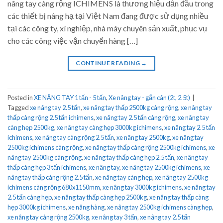
nâng tay càng rộng ICHIMENS là thương hiệu dẫn đầu trong
các thiết bị nâng hạ tại Việt Nam đang được sử dụng nhiều
tại các công ty, xí nghiệp, nhà máy chuyên sản xuất, phục vụ
cho các công việc vận chuyển hàng […]
CONTINUE READING
→
Posted in
XE NÂNG TAY 1 tấn - 5 tấn
,
Xe nâng tay - gắn cân (2t, 2.5t)
|
Tagged
xe nâng tay 2.5 tấn
,
xe nâng tay thấp 2500kg càng rộng
,
xe nâng tay
thấp càng rộng 2.5 tấn ichimens
,
xe nâng tay 2.5 tấn càng rộng
,
xe nâng tay
càng hẹp 2500kg
,
xe nâng tay càng hẹp 3000kg ichimens
,
xe nâng tay 2.5 tấn
ichimens
,
xe nâng tay càng rộng 2.5 tấn
,
xe nâng tay 2500kg
,
xe nâng tay
2500kg ichimens càng rộng
,
xe nâng tay thấp càng rộng 2500kg ichimens
,
xe
nâng tay 2500kg càng rộng
,
xe nâng tay thấp càng hẹp 2.5 tấn
,
xe nâng tay
thấp càng hẹp 3 tấn ichimens
,
xe nâng tay
,
xe nâng tay 2500kg ichimens
,
xe
nâng tay thấp càng rộng 2.5 tấn
,
xe nâng tay càng hẹp
,
xe nâng tay 2500kg
ichimens càng rộng 680x1150mm
,
xe nâng tay 3000kg ichimens
,
xe nâng tay
2.5 tấn càng hẹp
,
xe nâng tay thấp càng hẹp 2500kg
,
xe nâng tay thấp càng
hẹp 3000kg ichimens
,
xe nâng hàng
,
xe nâng tay 2500kg ichimens càng hẹp
,
xe nâng tay càng rộng 2500kg
,
xe nâng tay 3 tấn
,
xe nâng tay 2.5 tấn