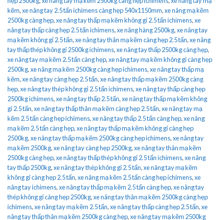
hẹp 2500kg
,
xe nâng tay mạ kẽm 2500kg càng hẹp ichimens
,
xe nâng tay mạ
kẽm
,
xe nâng tay 2.5 tấn ichimens càng hẹp 540x1150mm
,
xe nâng mạ kẽm
2500kg càng hẹp
,
xe nâng tay thấp mạ kẽm không gỉ 2.5 tấn ichimens
,
xe
nâng tay thấp càng hẹp 2.5 tấn ichimens
,
xe nâng hàng 2500kg
,
xe nâng tay
mạ kẽm không gỉ 2.5 tấn
,
xe nâng tay thân mạ kẽm càng hẹp 2.5 tấn
,
xe nâng
tay thấp thép không gỉ 2500kg ichimens
,
xe nâng tay thấp 2500kg càng hẹp
,
xe nâng tay mạ kẽm 2.5 tấn càng hẹp
,
xe nâng tay mạ kẽm không gỉ càng hẹp
2500kg
,
xe nâng mạ kẽm 2500kg càng hẹp ichimens
,
xe nâng tay thấp mạ
kẽm
,
xe nâng tay càng hẹp 2.5 tấn
,
xe nâng tay thấp mạ kẽm 2500kg càng
hẹp
,
xe nâng tay thép không gỉ 2.5 tấn ichimens
,
xe nâng tay thấp càng hẹp
2500kg ichimens
,
xe nâng tay thấp 2.5 tấn
,
xe nâng tay thấp mạ kẽm không
gỉ 2.5 tấn
,
xe nâng tay thấp thân mạ kẽm càng hẹp 2.5 tấn
,
xe nâng tay mạ
kẽm 2.5 tấn càng hẹp ichimens
,
xe nâng tay thấp 2.5 tấn càng hẹp
,
xe nâng
mạ kẽm 2.5 tấn càng hẹp
,
xe nâng tay thấp mạ kẽm không gỉ càng hẹp
2500kg
,
xe nâng tay thấp mạ kẽm 2500kg càng hẹp ichimens
,
xe nâng tay
mạ kẽm 2500kg
,
xe nâng tay càng hẹp 2500kg
,
xe nâng tay thân mạ kẽm
2500kg càng hẹp
,
xe nâng tay thấp thép không gỉ 2.5 tấn ichimens
,
xe nâng
tay thấp 2500kg
,
xe nâng tay thép không gỉ 2.5 tấn
,
xe nâng tay mạ kẽm
không gỉ càng hẹp 2.5 tấn
,
xe nâng mạ kẽm 2.5 tấn càng hẹp ichimens
,
xe
nâng tay ichimens
,
xe nâng tay thấp mạ kẽm 2.5 tấn càng hẹp
,
xe nâng tay
thép không gỉ càng hẹp 2500kg
,
xe nâng tay thân mạ kẽm 2500kg càng hẹp
ichimens
,
xe nâng tay mạ kẽm 2.5 tấn
,
xe nâng tay thấp càng hẹp 2.5 tấn
,
xe
nâng tay thấp thân mạ kẽm 2500kg càng hẹp
,
xe nâng tay mạ kẽm 2500kg