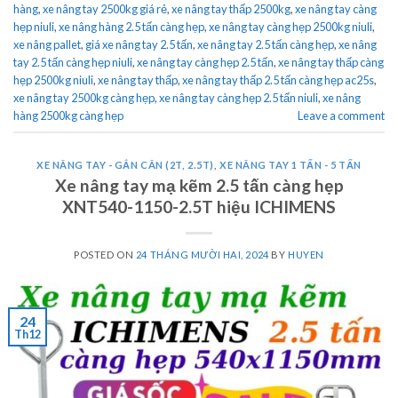
hàng
,
xe nâng tay 2500kg giá rẻ
,
xe nâng tay thấp 2500kg
,
xe nâng tay càng
hẹp niuli
,
xe nâng hàng 2.5 tấn càng hẹp
,
xe nâng tay càng hẹp 2500kg niuli
,
xe nâng pallet
,
giá xe nâng tay 2.5 tấn
,
xe nâng tay 2.5 tấn càng hẹp
,
xe nâng
tay 2.5 tấn càng hẹp niuli
,
xe nâng tay càng hẹp 2.5 tấn
,
xe nâng tay thấp càng
hẹp 2500kg niuli
,
xe nâng tay thấp
,
xe nâng tay thấp 2.5 tấn càng hẹp ac25s
,
xe nâng tay 2500kg càng hẹp
,
xe nâng tay càng hẹp 2.5 tấn niuli
,
xe nâng
hàng 2500kg càng hẹp
Leave a comment
XE NÂNG TAY - GẮN CÂN (2T, 2.5T)
,
XE NÂNG TAY 1 TẤN - 5 TẤN
Xe nâng tay mạ kẽm 2.5 tấn càng hẹp
XNT540-1150-2.5T hiệu ICHIMENS
POSTED ON
24 THÁNG MƯỜI HAI, 2024
BY
HUYEN
24
Th12