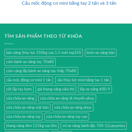
Cẩu mốc động cơ mini bằng tay 2 tấn và 3 tấn
TÌM SẢN PHẨM THEO TỪ KHÓA
bàn nâng thủy lực 350kg cao 1.5 mét wp350
bơm xe nâng bàn
cùm bánh xe nâng tay 70x80
cùm càng lắp bánh xe nâng tay thấp 70x80
cẩu móc động cơ mini 1 tấn
cẩu thủy lực mini bằng tay 1 tấn
cốt lắp tay bơm
giá thang nâng siêu thị
lốp xe nâng 600-9
sửa chữa xe nâng
sửa chữa xe nâng di chuyển phuy
sửa chữa xe nâng mặt bàn
sửa chữa xe nâng phuy
sửa chữa xe nâng tay
sửa chữa xe nâng tay cao
thang nâng đơn 125kg cao 8m
vỏ xe nâng bánh đặc 700-12casumina