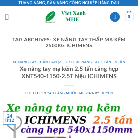
Skip
THANG NÂNG, BÀN NÂNG CÔNG NGHIỆP HÀNG ĐẦU
to
0
content
TAG ARCHIVES:
XE NÂNG TAY THẤP MẠ KẼM
2500KG ICHIMENS
XE NÂNG TAY - GẮN CÂN (2T, 2.5T)
,
XE NÂNG TAY 1 TẤN - 5 TẤN
Xe nâng tay mạ kẽm 2.5 tấn càng hẹp
XNT540-1150-2.5T hiệu ICHIMENS
POSTED ON
24 THÁNG MƯỜI HAI, 2024
BY
HUYEN
24
Th12