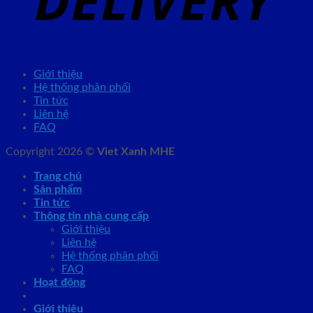
Giới thiệu
Hệ thống phân phối
Tin tức
Liên hệ
FAQ
Copyright 2026 ©
Viet Xanh MHE
Trang chủ
Sản phẩm
Tin tức
Thông tin nhà cung cấp
Giới thiệu
Liên hệ
Hệ thống phân phối
FAQ
Hoạt động
Giới thiệu