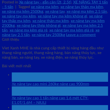
Posted in
Xe nâng tay - gắn cân (2t, 2.5t)
,
XE NÂNG TAY 1 tấn
- 5 tấn
|
Tagged
xe nâng mạ kẽm
,
xe nâng tay thân mạ kẽm
,
xe nâng mạ kẽm 2500kg
,
xe nâng tay
,
xe nâng mạ kẽm 2.5 tấn
,
xe nâng tay mạ kẽm
,
xe nâng tay mạ kẽm không gỉ
,
xe nâng
tay thấp mạ kẽm
,
xe nâng thân mạ kẽm
,
xe nâng tay mạ kẽm
2500kg
,
xe nâng tay thép không gỉ
,
xe nâng tay mạ kẽm 2.5
tấn
,
xe nâng mạ kẽm giá rẻ
,
xe nâng tay mạ kẽm giá rẻ
,
xe
nâng tay 2.5 tấn
,
xe nâng tay 2500kg
Leave a comment
Giới thiệu
Viet Xanh MHE là nhà cung cấp thiết bị nâng hàng đầu như
thang nâng người, thang nâng hàng, bàn nâng thủy lực, xe
nâng bàn, xe nâng tay, xe nâng điện, xe nâng thủy lực.
Bài viết mới nhất
26
Th12
Xe nâng tay cao mini 260kg nâng cao 900mm
25
Th12
Xe nâng tay cao 1 tấn nâng cao 1.6 mét CTY-
E1.0T/1.6M – NIULI
25