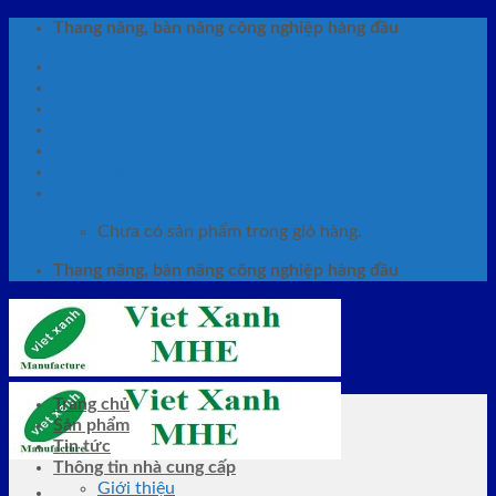
Skip
Thang nâng, bàn nâng công nghiệp hàng đầu
to
Giới thiệu
content
Hệ thống phân phối
Tin tức
Liên hệ
FAQ
Đăng nhập
Giỏ hàng /
0
₫
0
Chưa có sản phẩm trong giỏ hàng.
Thang nâng, bàn nâng công nghiệp hàng đầu
Trang chủ
Sản phẩm
Tin tức
Thông tin nhà cung cấp
Giới thiệu