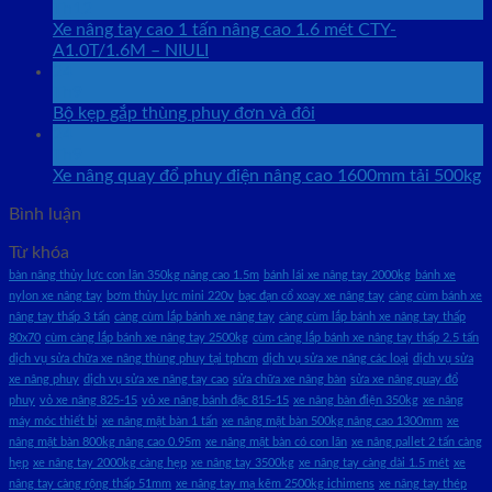
Th12
Xe nâng tay cao 1 tấn nâng cao 1.6 mét CTY-
A1.0T/1.6M – NIULI
24
Th9
Bộ kẹp gắp thùng phuy đơn và đôi
24
Th9
Xe nâng quay đổ phuy điện nâng cao 1600mm tải 500kg
Bình luận
Từ khóa
bàn nâng thủy lực con lăn 350kg nâng cao 1.5m
bánh lái xe nâng tay 2000kg
bánh xe
nylon xe nâng tay
bơm thủy lực mini 220v
bạc đạn cổ xoay xe nâng tay
càng cùm bánh xe
nâng tay thấp 3 tấn
càng cùm lắp bánh xe nâng tay
càng cùm lắp bánh xe nâng tay thấp
80x70
cùm càng lắp bánh xe nâng tay 2500kg
cùm càng lắp bánh xe nâng tay thấp 2.5 tấn
dịch vụ sửa chữa xe nâng thùng phuy tại tphcm
dịch vụ sửa xe nâng các loại
dịch vụ sửa
xe nâng phuy
dịch vụ sửa xe nâng tay cao
sửa chữa xe nâng bàn
sửa xe nâng quay đổ
phuy
vỏ xe nâng 825-15
vỏ xe nâng bánh đặc 815-15
xe nâng bàn điện 350kg
xe nâng
máy móc thiết bị
xe nâng mặt bàn 1 tấn
xe nâng mặt bàn 500kg nâng cao 1300mm
xe
nâng mặt bàn 800kg nâng cao 0.95m
xe nâng mặt bàn có con lăn
xe nâng pallet 2 tấn càng
hẹp
xe nâng tay 2000kg càng hẹp
xe nâng tay 3500kg
xe nâng tay càng dài 1.5 mét
xe
nâng tay càng rộng thấp 51mm
xe nâng tay mạ kẽm 2500kg ichimens
xe nâng tay thép