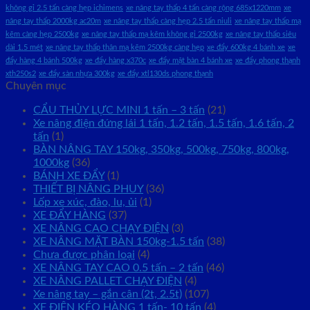
không gỉ 2.5 tấn càng hẹp ichimens
xe nâng tay thấp 4 tấn càng rộng 685x1220mm
xe
nâng tay thấp 2000kg ac20m
xe nâng tay thấp càng hẹp 2.5 tấn niuli
xe nâng tay thấp mạ
kẽm càng hẹp 2500kg
xe nâng tay thấp mạ kẽm không gỉ 2500kg
xe nâng tay thấp siêu
dài 1.5 mét
xe nâng tay thấp thân mạ kẽm 2500kg càng hẹp
xe đẩy 600kg 4 bánh xe
xe
đẩy hàng 4 bánh 500kg
xe đẩy hàng x370c
xe đẩy mặt bàn 4 bánh xe
xe đẩy phong thạnh
xth250s2
xe đẩy sàn nhựa 300kg
xe đẩy xtl130ds phong thạnh
Chuyên mục
CẨU THỦY LỰC MINI 1 tấn – 3 tấn
(21)
Xe nâng điện đứng lái 1 tấn, 1.2 tấn, 1.5 tấn, 1.6 tấn, 2
tấn
(1)
BÀN NÂNG TAY 150kg, 350kg, 500kg, 750kg, 800kg,
1000kg
(36)
BÁNH XE ĐẨY
(1)
THIẾT BỊ NÂNG PHUY
(36)
Lốp xe xúc, đào, lu, ủi
(1)
XE ĐẨY HÀNG
(37)
XE NÂNG CAO CHẠY ĐIỆN
(3)
XE NÂNG MẶT BÀN 150kg-1.5 tấn
(38)
Chưa được phân loại
(4)
XE NÂNG TAY CAO 0.5 tấn – 2 tấn
(46)
XE NÂNG PALLET CHẠY ĐIỆN
(4)
Xe nâng tay – gắn cân (2t, 2.5t)
(107)
XE ĐIỆN KÉO HÀNG 1 tấn- 10 tấn
(4)