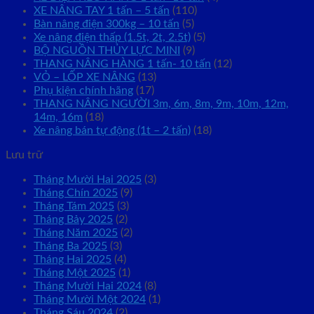
XE NÂNG TAY 1 tấn – 5 tấn
(110)
Bàn nâng điện 300kg – 10 tấn
(5)
Xe nâng điện thấp (1.5t, 2t, 2.5t)
(5)
BỘ NGUỒN THỦY LỰC MINI
(9)
THANG NÂNG HÀNG 1 tấn- 10 tấn
(12)
VỎ – LỐP XE NÂNG
(13)
Phụ kiện chính hãng
(17)
THANG NÂNG NGƯỜI 3m, 6m, 8m, 9m, 10m, 12m,
14m, 16m
(18)
Xe nâng bán tự động (1t – 2 tấn)
(18)
Lưu trữ
Tháng Mười Hai 2025
(3)
Tháng Chín 2025
(9)
Tháng Tám 2025
(3)
Tháng Bảy 2025
(2)
Tháng Năm 2025
(2)
Tháng Ba 2025
(3)
Tháng Hai 2025
(4)
Tháng Một 2025
(1)
Tháng Mười Hai 2024
(8)
Tháng Mười Một 2024
(1)
Tháng Sáu 2024
(2)