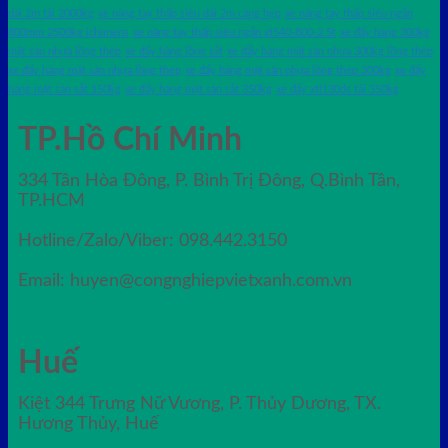
dài 2m tải 2000kg
xe nâng tay thấp siêu dài 2m càng hẹp
xe nâng tay thấp siêu ngắn
800mm 2500kg ichimens
xe nâng tay thấp siêu ngắn xt540-800-2.5t
xe đẩy hàng 300kg
mặt sàn nhựa lồng thép
xe đẩy hàng lồng sắt
xe đẩy hàng mặt sàn nhựa 300kg lồng thép
xe đẩy hàng mặt sàn nhựa lồng thép
xe đẩy hàng mặt sàn nhựa lồng thép 300kg
xe đẩy
hàng mặt sàn sắt 150kg
xe đẩy hàng mặt sàn sắt 350kg
xe đẩy xtl130ds tải 350kg
TP.Hồ Chí Minh
334 Tân Hòa Đông, P. Bình Trị Đông, Q.Bình Tân,
TP.HCM
Hotline/Zalo/Viber: 098.442.3150
Email: huyen@congnghiepvietxanh.com.vn
Huế
Kiệt 344 Trưng Nữ Vương, P. Thủy Dương, TX.
Hương Thủy, Huế