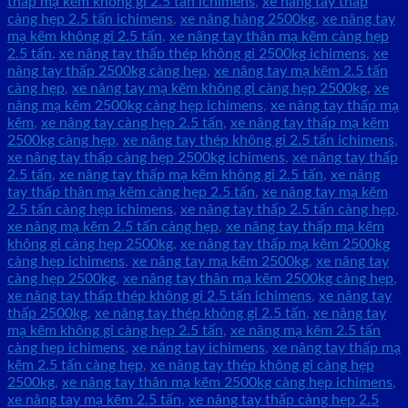
thấp mạ kẽm không gỉ 2.5 tấn ichimens
,
xe nâng tay thấp
càng hẹp 2.5 tấn ichimens
,
xe nâng hàng 2500kg
,
xe nâng tay
mạ kẽm không gỉ 2.5 tấn
,
xe nâng tay thân mạ kẽm càng hẹp
2.5 tấn
,
xe nâng tay thấp thép không gỉ 2500kg ichimens
,
xe
nâng tay thấp 2500kg càng hẹp
,
xe nâng tay mạ kẽm 2.5 tấn
càng hẹp
,
xe nâng tay mạ kẽm không gỉ càng hẹp 2500kg
,
xe
nâng mạ kẽm 2500kg càng hẹp ichimens
,
xe nâng tay thấp mạ
kẽm
,
xe nâng tay càng hẹp 2.5 tấn
,
xe nâng tay thấp mạ kẽm
2500kg càng hẹp
,
xe nâng tay thép không gỉ 2.5 tấn ichimens
,
xe nâng tay thấp càng hẹp 2500kg ichimens
,
xe nâng tay thấp
2.5 tấn
,
xe nâng tay thấp mạ kẽm không gỉ 2.5 tấn
,
xe nâng
tay thấp thân mạ kẽm càng hẹp 2.5 tấn
,
xe nâng tay mạ kẽm
2.5 tấn càng hẹp ichimens
,
xe nâng tay thấp 2.5 tấn càng hẹp
,
xe nâng mạ kẽm 2.5 tấn càng hẹp
,
xe nâng tay thấp mạ kẽm
không gỉ càng hẹp 2500kg
,
xe nâng tay thấp mạ kẽm 2500kg
càng hẹp ichimens
,
xe nâng tay mạ kẽm 2500kg
,
xe nâng tay
càng hẹp 2500kg
,
xe nâng tay thân mạ kẽm 2500kg càng hẹp
,
xe nâng tay thấp thép không gỉ 2.5 tấn ichimens
,
xe nâng tay
thấp 2500kg
,
xe nâng tay thép không gỉ 2.5 tấn
,
xe nâng tay
mạ kẽm không gỉ càng hẹp 2.5 tấn
,
xe nâng mạ kẽm 2.5 tấn
càng hẹp ichimens
,
xe nâng tay ichimens
,
xe nâng tay thấp mạ
kẽm 2.5 tấn càng hẹp
,
xe nâng tay thép không gỉ càng hẹp
2500kg
,
xe nâng tay thân mạ kẽm 2500kg càng hẹp ichimens
,
xe nâng tay mạ kẽm 2.5 tấn
,
xe nâng tay thấp càng hẹp 2.5