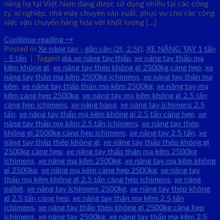
nâng hạ tại Việt Nam đang được sử dụng nhiều tại các công
ty, xí nghiệp, nhà máy chuyên sản xuất, phục vụ cho các công
việc vận chuyển hàng hóa với khối lượng […]
Continue reading
→
Posted in
Xe nâng tay - gắn cân (2t, 2.5t)
,
XE NÂNG TAY 1 tấn
- 5 tấn
|
Tagged
giá xe nâng tay thấp
,
xe nâng tay thấp mạ
kẽm không gỉ
,
xe nâng tay thép không gỉ 2500kg càng hẹp
,
xe
nâng tay thân mạ kẽm 2500kg ichimens
,
xe nâng tay thân mạ
kẽm
,
xe nâng tay thấp thân mạ kẽm 2500kg
,
xe nâng tay mạ
kẽm càng hẹp 2500kg
,
xe nâng tay mạ kẽm không gỉ 2.5 tấn
càng hẹp ichimens
,
xe nâng hàng
,
xe nâng tay ichimens 2.5
tấn
,
xe nâng tay thấp mạ kẽm không gỉ 2.5 tấn càng hẹp
,
xe
nâng tay thấp mạ kẽm 2.5 tấn ichimens
,
xe nâng tay thép
không gỉ 2500kg càng hẹp ichimens
,
xe nâng tay 2.5 tấn
,
xe
nâng tay thấp thép không gỉ
,
xe nâng tay thấp thép không gỉ
2500kg càng hẹp
,
xe nâng tay thấp thân mạ kẽm 2500kg
ichimens
,
xe nâng mạ kẽm 2500kg
,
xe nâng tay mạ kẽm không
gỉ 2500kg
,
xe nâng mạ kẽm càng hẹp 2500kg
,
xe nâng tay
thấp mạ kẽm không gỉ 2.5 tấn càng hẹp ichimens
,
xe nâng
pallet
,
xe nâng tay ichimens 2500kg
,
xe nâng tay thép không
gỉ 2.5 tấn càng hẹp
,
xe nâng tay thân mạ kẽm 2.5 tấn
ichimens
,
xe nâng tay thấp thép không gỉ 2500kg càng hẹp
ichimens
,
xe nâng tay 2500kg
,
xe nâng tay thấp mạ kẽm 2.5