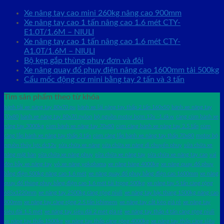
Xe nâng tay cao mini 260kg nâng cao 900mm
Xe nâng tay cao 1 tấn nâng cao 1.6 mét CTY-
E1.0T/1.6M – NIULI
Xe nâng tay cao 1 tấn nâng cao 1.6 mét CTY-
A1.0T/1.6M – NIULI
Bộ kẹp gắp thùng phuy đơn và đôi
Xe nâng quay đổ phuy điện nâng cao 1600mm tải 500kg
Cẩu mốc động cơ mini bằng tay 2 tấn và 3 tấn
Tìm sản phẩm theo từ khóa
bánh tải xe nâng tay 80x70 pu
bánh xe lái nâng tay thấp 2 tấn 160x50
bánh xe nâng tay
70x80
bánh xe nâng tay 80x70 nylon
bộ nguồn motor bơm 12v -1.6kw
càng cùm bánh xe
nâng tay 3000kg
cùm bánh xe nâng tay 70x80
cùm càng bánh xe nâng tay 2.5 tấn
cùm
càng lắp bánh xe nâng tay thấp 3 tấn
cùm càng lắp bánh xe nâng tay thấp 70x80
motor bộ
nguồn thủy lực dc12v
sửa chữa xe nâng
sửa chữa xe nâng di chuyển phuy
sửa chữa xe
nâng mặt bàn
sửa chữa xe nâng phuy
sửa chữa xe nâng tay
sửa chữa xe nâng tay cao
vai
đòn bẫy xe nâng tay
vỏ xe nâng yokohama
xe nâng hàng 4000kg
xe nâng quay đổ phuy
bằng điện 500kg nâng cao 1.6 mét
xe nâng quay đổ phuy bằng điện cao 1600mm
xe nâng
quay đổ thùng phuy bằng điện cao 1.6 mét tải trọng 500kg
xe nâng tay 5 tấn càng rộng
685x1220mm
xe nâng tay 2500kg càng rộng niuli
xe nâng tay bậc thang 1500kg nâng cao
800mm
xe nâng tay càng rộng 2.5 tấn ichimens
xe nâng tay cắt kéo giá rẻ
xe nâng tay
siêu dài 1.5 mét
xe nâng tay siêu dài 2 mét giá rẻ
xe nâng tay thấp 4 tấn càng rộng niuli
xe nâng tay thấp 1500kg
xe nâng tay thấp càng rộng 4000kg
xe nâng tay thấp càng siêu