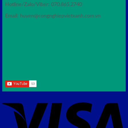
Hotline/Zalo/Viber: 070.865.2740
Email: huyen@congnghiepvietxanh.com.vn