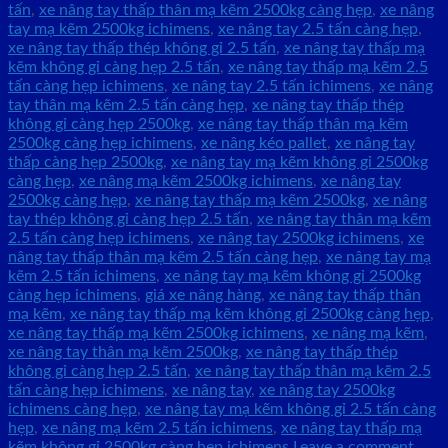
tấn
,
xe nâng tay thấp thân mạ kẽm 2500kg càng hẹp
,
xe nâng
tay mạ kẽm 2500kg ichimens
,
xe nâng tay 2.5 tấn càng hẹp
,
xe nâng tay thấp thép không gỉ 2.5 tấn
,
xe nâng tay thấp mạ
kẽm không gỉ càng hẹp 2.5 tấn
,
xe nâng tay thấp mạ kẽm 2.5
tấn càng hẹp ichimens
,
xe nâng tay 2.5 tấn ichimens
,
xe nâng
tay thân mạ kẽm 2.5 tấn càng hẹp
,
xe nâng tay thấp thép
không gỉ càng hẹp 2500kg
,
xe nâng tay thấp thân mạ kẽm
2500kg càng hẹp ichimens
,
xe nâng kéo pallet
,
xe nâng tay
thấp càng hẹp 2500kg
,
xe nâng tay mạ kẽm không gỉ 2500kg
càng hẹp
,
xe nâng mạ kẽm 2500kg ichimens
,
xe nâng tay
2500kg càng hẹp
,
xe nâng tay thấp mạ kẽm 2500kg
,
xe nâng
tay thép không gỉ càng hẹp 2.5 tấn
,
xe nâng tay thân mạ kẽm
2.5 tấn càng hẹp ichimens
,
xe nâng tay 2500kg ichimens
,
xe
nâng tay thấp thân mạ kẽm 2.5 tấn càng hẹp
,
xe nâng tay mạ
kẽm 2.5 tấn ichimens
,
xe nâng tay mạ kẽm không gỉ 2500kg
càng hẹp ichimens
,
giá xe nâng hàng
,
xe nâng tay thấp thân
mạ kẽm
,
xe nâng tay thấp mạ kẽm không gỉ 2500kg càng hẹp
,
xe nâng tay thấp mạ kẽm 2500kg ichimens
,
xe nâng mạ kẽm
,
xe nâng tay thân mạ kẽm 2500kg
,
xe nâng tay thấp thép
không gỉ càng hẹp 2.5 tấn
,
xe nâng tay thấp thân mạ kẽm 2.5
tấn càng hẹp ichimens
,
xe nâng tay
,
xe nâng tay 2500kg
ichimens càng hẹp
,
xe nâng tay mạ kẽm không gỉ 2.5 tấn càng
hẹp
,
xe nâng mạ kẽm 2.5 tấn ichimens
,
xe nâng tay thấp mạ
kẽm không gỉ 2500kg càng hẹp ichimens
Leave a comment