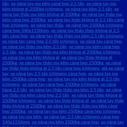
tấn
,
xe nâng tay mạ kẽm càng hẹp 2.5 tấn
,
xe nâng tay mạ
kẽm không gỉ 2500kg ichimens
,
xe nâng mạ kẽm 2.5 tấn
,
xe
nâng tay thấp mạ kẽm không gỉ 2500kg
,
xe nâng tay thấp mạ
kẽm càng hẹp 2500kg
,
xe nâng tay thép không gỉ 2.5 tấn càng
hẹp ichimens
,
xe nâng tay thấp
,
xe nâng tay 2500kg ichimens
càng hẹp 540x1150mm
,
xe nâng tay thấp thép không gỉ 2.5
tấn càng hẹp
,
xe nâng tay thấp thân mạ kẽm 2.5 tấn ichimens
,
xe nâng tay càng hẹp 2.5 tấn ichimens
,
xe nâng tay càng hẹp
,
xe nâng tay thân mạ kẽm 2.5 tấn
,
xe nâng mạ kẽm càng hẹp
2.5 tấn
,
xe nâng tay thấp mạ kẽm không gỉ 2500kg ichimens
,
xe nâng tay mạ kẽm không gỉ
,
xe nâng tay thép không gỉ
2500kg
,
xe nâng tay thân mạ kẽm càng hẹp 2500kg
,
xe nâng
tay thấp thép không gỉ 2.5 tấn càng hẹp ichimens
,
giá xe nâng
tay
,
xe nâng tay 2.5 tấn ichimens càng hẹp
,
xe nâng tay mạ
kẽm 2500kg càng hẹp
,
xe nâng tay mạ kẽm không gỉ 2.5 tấn
ichimens
,
xe nâng tay càng hẹp 2500kg ichimens
,
xe nâng
hàng 2.5 tấn
,
xe nâng tay thấp thân mạ kẽm 2.5 tấn
,
xe nâng
tay thấp mạ kẽm càng hẹp 2.5 tấn
,
xe nâng tay thép không gỉ
2500kg ichimens
,
xe nâng tay thép không gỉ
,
xe nâng tay thấp
thép không gỉ 2500kg
,
xe nâng tay thấp thân mạ kẽm càng
hẹp 2500kg
,
xe nâng tay mạ kẽm 2500kg càng hẹp ichimens
,
xe nâng tay mạ kẽm
,
xe nâng tay 2.5 tấn ichimens càng hẹp
540x1150mm
,
xe nâng mạ kẽm 2500kg càng hẹp
,
xe nâng tay