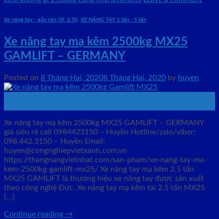
Xe nâng tay - gắn cân (2t, 2.5t)
,
XE NÂNG TAY 1 tấn - 5 tấn
Xe nâng tay mạ kẽm 2500kg MX25
GAMLIFT – GERMANY
Posted on
8 Tháng Hai, 2020
8 Tháng Hai, 2020
by
huyen
08
Th2
Xe nâng tay mạ kẽm 2500kg MX25 GAMLIFT – GERMANY
giá siêu rẻ call 0984423150 – Huyền Hotline/zalo/viber:
098.442.3150 – Huyền Email:
huyen@congnghiepvietxanh.com.vn
https://thangnangvietnhat.com/san-pham/xe-nang-tay-ma-
kem-2500kg-gamlift-mx25/ Xe nâng tay mạ kẽm 2.5 tấn
MX25 GAMLIFT là thương hiệu xe nâng tay được sản xuất
theo công nghệ Đức. Xe nâng tay mạ kẽm tải 2.5 tấn MX25
[…]
Continue reading
→