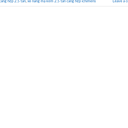
càng hẹp 2.5 tấn
,
xe nâng mạ kẽm 2.5 tấn càng hẹp ichimens
Leave a 