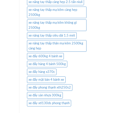
xe nâng tay thấp càng hẹp 2.5 tấn niuli
xe nâng tay thấp mạ kẽm càng hẹp
2500kg
xe nâng tay thấp mạ kẽm không gỉ
2500kg
xe nâng tay thấp siêu dài 1.5 mét
xe nâng tay thấp thân mạ kẽm 2500kg
càng hẹp
xe đẩy 600kg 4 bánh xe
xe đẩy hàng 4 bánh 500kg
xe đẩy hàng x370c
xe đẩy mặt bàn 4 bánh xe
xe đẩy phong thạnh xth250s2
xe đẩy sàn nhựa 300kg
xe đẩy xtl130ds phong thạnh