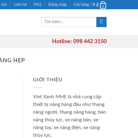
n tức
Liên hệ
FAQ
Đăng nhập
Giỏ hàng /
0
₫
0
Tìm
kiếm:
Hotline: 098 442 3150
CÀNG HẸP
GIỚI THIỆU
Viet Xanh MHE là nhà cung cấp
thiết bị nâng hàng đầu như thang
nâng người, thang nâng hàng, bàn
nâng thủy lực, xe nâng bàn, xe
nâng tay, xe nâng điện, xe nâng
thủy lực.