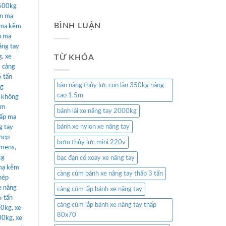
2500kg
ân mạ
BÌNH LUẬN
 mạ kẽm
n mạ
âng tay
g
,
xe
TỪ KHÓA
 càng
5 tấn
bàn nâng thủy lực con lăn 350kg nâng
kg
cao 1.5m
p không
ẽm
bánh lái xe nâng tay 2000kg
hấp mạ
bánh xe nylon xe nâng tay
g tay
 hẹp
bơm thủy lực mini 220v
himens
,
kg
bạc đạn cổ xoay xe nâng tay
mạ kẽm
càng cùm bánh xe nâng tay thấp 3 tấn
hép
e nâng
càng cùm lắp bánh xe nâng tay
5 tấn
càng cùm lắp bánh xe nâng tay thấp
00kg
,
xe
80x70
500kg
,
xe