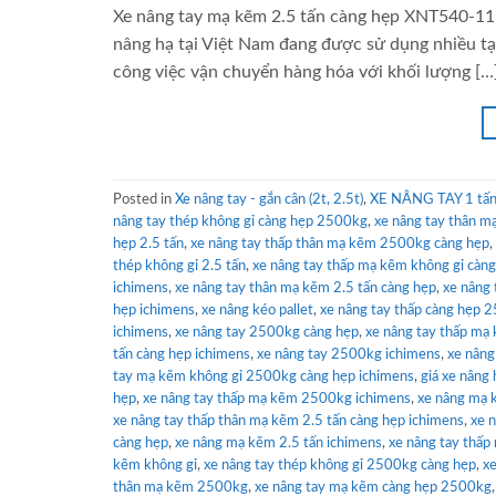
Xe nâng tay mạ kẽm 2.5 tấn càng hẹp XNT540-115
nâng hạ tại Việt Nam đang được sử dụng nhiều tại
công việc vận chuyển hàng hóa với khối lượng […
Posted in
Xe nâng tay - gắn cân (2t, 2.5t)
,
XE NÂNG TAY 1 tấn 
nâng tay thép không gỉ càng hẹp 2500kg
,
xe nâng tay thân 
hẹp 2.5 tấn
,
xe nâng tay thấp thân mạ kẽm 2500kg càng hẹp
,
thép không gỉ 2.5 tấn
,
xe nâng tay thấp mạ kẽm không gỉ càng
ichimens
,
xe nâng tay thân mạ kẽm 2.5 tấn càng hẹp
,
xe nâng 
hẹp ichimens
,
xe nâng kéo pallet
,
xe nâng tay thấp càng hẹp 
ichimens
,
xe nâng tay 2500kg càng hẹp
,
xe nâng tay thấp m
tấn càng hẹp ichimens
,
xe nâng tay 2500kg ichimens
,
xe nâng
tay mạ kẽm không gỉ 2500kg càng hẹp ichimens
,
giá xe nâng
hẹp
,
xe nâng tay thấp mạ kẽm 2500kg ichimens
,
xe nâng mạ
xe nâng tay thấp thân mạ kẽm 2.5 tấn càng hẹp ichimens
,
xe 
càng hẹp
,
xe nâng mạ kẽm 2.5 tấn ichimens
,
xe nâng tay thấ
kẽm không gỉ
,
xe nâng tay thép không gỉ 2500kg càng hẹp
,
x
thân mạ kẽm 2500kg
,
xe nâng tay mạ kẽm càng hẹp 2500kg