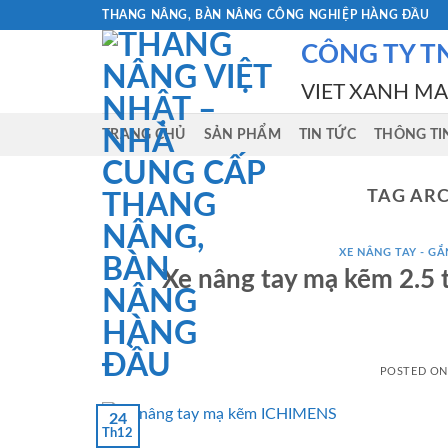
Skip
THANG NÂNG, BÀN NÂNG CÔNG NGHIỆP HÀNG ĐẦU
to
CÔNG TY T
content
VIET XANH M
TRANG CHỦ
SẢN PHẨM
TIN TỨC
THÔNG TI
TAG ARC
XE NÂNG TAY - GẮN
Xe nâng tay mạ kẽm 2.5
POSTED O
24
Th12