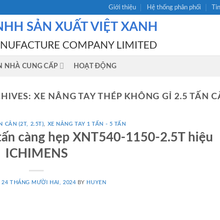
Giới thiệu
Hệ thống phân phối
Ti
NHH SẢN XUẤT VIỆT XANH
ANUFACTURE COMPANY LIMITED
N NHÀ CUNG CẤP
HOẠT ĐỘNG
HIVES:
XE NÂNG TAY THÉP KHÔNG GỈ 2.5 TẤN 
 CÂN (2T, 2.5T)
,
XE NÂNG TAY 1 TẤN - 5 TẤN
 tấn càng hẹp XNT540-1150-2.5T hiệu
ICHIMENS
N
24 THÁNG MƯỜI HAI, 2024
BY
HUYEN