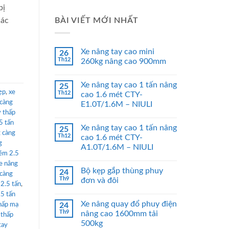
bị
BÀI VIẾT MỚI NHẤT
các
Xe nâng tay cao mini
26
Th12
260kg nâng cao 900mm
Xe nâng tay cao 1 tấn nâng
25
ẹp
,
xe
Th12
cao 1.6 mét CTY-
 càng
E1.0T/1.6M – NIULI
y thấp
5 tấn
Xe nâng tay cao 1 tấn nâng
25
 càng
Th12
cao 1.6 mét CTY-
g
A1.0T/1.6M – NIULI
kẽm 2.5
e nâng
Bộ kẹp gắp thùng phuy
24
 càng
Th9
đơn và đôi
 2.5 tấn
,
.5 tấn
Xe nâng quay đổ phuy điện
thấp mạ
24
Th9
nâng cao 1600mm tải
 thấp
500kg
tay