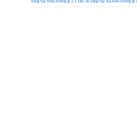
nâng tay thép không gỉ 2.5 tấn
,
xe nâng tay mạ kẽm không gỉ 