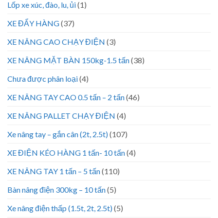
Lốp xe xúc, đào, lu, ủi
(1)
XE ĐẨY HÀNG
(37)
XE NÂNG CAO CHẠY ĐIỆN
(3)
XE NÂNG MẶT BÀN 150kg-1.5 tấn
(38)
Chưa được phân loại
(4)
XE NÂNG TAY CAO 0.5 tấn – 2 tấn
(46)
XE NÂNG PALLET CHẠY ĐIỆN
(4)
Xe nâng tay – gắn cân (2t, 2.5t)
(107)
XE ĐIỆN KÉO HÀNG 1 tấn- 10 tấn
(4)
XE NÂNG TAY 1 tấn – 5 tấn
(110)
Bàn nâng điện 300kg – 10 tấn
(5)
Xe nâng điện thấp (1.5t, 2t, 2.5t)
(5)