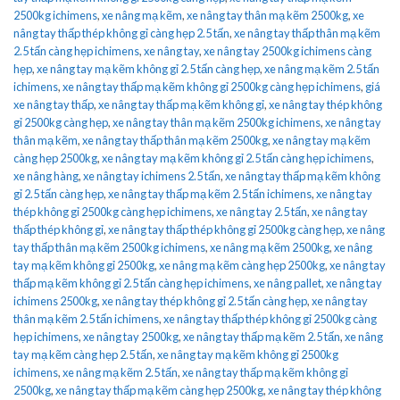
2500kg ichimens
,
xe nâng mạ kẽm
,
xe nâng tay thân mạ kẽm 2500kg
,
xe
nâng tay thấp thép không gỉ càng hẹp 2.5 tấn
,
xe nâng tay thấp thân mạ kẽm
2.5 tấn càng hẹp ichimens
,
xe nâng tay
,
xe nâng tay 2500kg ichimens càng
hẹp
,
xe nâng tay mạ kẽm không gỉ 2.5 tấn càng hẹp
,
xe nâng mạ kẽm 2.5 tấn
ichimens
,
xe nâng tay thấp mạ kẽm không gỉ 2500kg càng hẹp ichimens
,
giá
xe nâng tay thấp
,
xe nâng tay thấp mạ kẽm không gỉ
,
xe nâng tay thép không
gỉ 2500kg càng hẹp
,
xe nâng tay thân mạ kẽm 2500kg ichimens
,
xe nâng tay
thân mạ kẽm
,
xe nâng tay thấp thân mạ kẽm 2500kg
,
xe nâng tay mạ kẽm
càng hẹp 2500kg
,
xe nâng tay mạ kẽm không gỉ 2.5 tấn càng hẹp ichimens
,
xe nâng hàng
,
xe nâng tay ichimens 2.5 tấn
,
xe nâng tay thấp mạ kẽm không
gỉ 2.5 tấn càng hẹp
,
xe nâng tay thấp mạ kẽm 2.5 tấn ichimens
,
xe nâng tay
thép không gỉ 2500kg càng hẹp ichimens
,
xe nâng tay 2.5 tấn
,
xe nâng tay
thấp thép không gỉ
,
xe nâng tay thấp thép không gỉ 2500kg càng hẹp
,
xe nâng
tay thấp thân mạ kẽm 2500kg ichimens
,
xe nâng mạ kẽm 2500kg
,
xe nâng
tay mạ kẽm không gỉ 2500kg
,
xe nâng mạ kẽm càng hẹp 2500kg
,
xe nâng tay
thấp mạ kẽm không gỉ 2.5 tấn càng hẹp ichimens
,
xe nâng pallet
,
xe nâng tay
ichimens 2500kg
,
xe nâng tay thép không gỉ 2.5 tấn càng hẹp
,
xe nâng tay
thân mạ kẽm 2.5 tấn ichimens
,
xe nâng tay thấp thép không gỉ 2500kg càng
hẹp ichimens
,
xe nâng tay 2500kg
,
xe nâng tay thấp mạ kẽm 2.5 tấn
,
xe nâng
tay mạ kẽm càng hẹp 2.5 tấn
,
xe nâng tay mạ kẽm không gỉ 2500kg
ichimens
,
xe nâng mạ kẽm 2.5 tấn
,
xe nâng tay thấp mạ kẽm không gỉ
2500kg
,
xe nâng tay thấp mạ kẽm càng hẹp 2500kg
,
xe nâng tay thép không