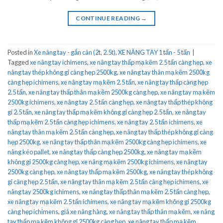
CONTINUE READING
→
Posted in
Xe nâng tay - gắn cân (2t, 2.5t)
,
XE NÂNG TAY 1 tấn - 5 tấn
|
Tagged
xe nâng tay ichimens
,
xe nâng tay thấp mạ kẽm 2.5 tấn càng hẹp
,
xe
nâng tay thép không gỉ càng hẹp 2500kg
,
xe nâng tay thân mạ kẽm 2500kg
càng hẹp ichimens
,
xe nâng tay mạ kẽm 2.5 tấn
,
xe nâng tay thấp càng hẹp
2.5 tấn
,
xe nâng tay thấp thân mạ kẽm 2500kg càng hẹp
,
xe nâng tay mạ kẽm
2500kg ichimens
,
xe nâng tay 2.5 tấn càng hẹp
,
xe nâng tay thấp thép không
gỉ 2.5 tấn
,
xe nâng tay thấp mạ kẽm không gỉ càng hẹp 2.5 tấn
,
xe nâng tay
thấp mạ kẽm 2.5 tấn càng hẹp ichimens
,
xe nâng tay 2.5 tấn ichimens
,
xe
nâng tay thân mạ kẽm 2.5 tấn càng hẹp
,
xe nâng tay thấp thép không gỉ càng
hẹp 2500kg
,
xe nâng tay thấp thân mạ kẽm 2500kg càng hẹp ichimens
,
xe
nâng kéo pallet
,
xe nâng tay thấp càng hẹp 2500kg
,
xe nâng tay mạ kẽm
không gỉ 2500kg càng hẹp
,
xe nâng mạ kẽm 2500kg ichimens
,
xe nâng tay
2500kg càng hẹp
,
xe nâng tay thấp mạ kẽm 2500kg
,
xe nâng tay thép không
gỉ càng hẹp 2.5 tấn
,
xe nâng tay thân mạ kẽm 2.5 tấn càng hẹp ichimens
,
xe
nâng tay 2500kg ichimens
,
xe nâng tay thấp thân mạ kẽm 2.5 tấn càng hẹp
,
xe nâng tay mạ kẽm 2.5 tấn ichimens
,
xe nâng tay mạ kẽm không gỉ 2500kg
càng hẹp ichimens
,
giá xe nâng hàng
,
xe nâng tay thấp thân mạ kẽm
,
xe nâng
tay thấp mạ kẽm không gỉ 2500kg càng hẹp
,
xe nâng tay thấp mạ kẽm