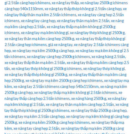
gỉ 2.5 tấn càng hẹp ichimens
,
xe nâng tay thấp
,
xe nâng tay 2500kg ichimens
càng hẹp 540x1150mm
,
xe nâng tay thấp thép không gỉ 2.5 tấn càng hẹp
,
xe
nâng tay thấp thân mạ kẽm 2.5 tấn ichimens
,
xe nâng tay càng hẹp 2.5 tấn
ichimens
,
xe nâng tay càng hẹp
,
xe nâng tay thân mạ kẽm 2.5 tấn
,
xe nâng
mạ kẽm càng hẹp 2.5 tấn
,
xe nâng tay thấp mạ kẽm không gỉ 2500kg
ichimens
,
xe nâng tay mạ kẽm không gỉ
,
xe nâng tay thép không gỉ 2500kg
,
xe nâng tay thân mạ kẽm càng hẹp 2500kg
,
xe nâng tay thấp thép không gỉ
2.5 tấn càng hẹp ichimens
,
giá xe nâng tay
,
xe nâng tay 2.5 tấn ichimens càng
hẹp
,
xe nâng tay mạ kẽm 2500kg càng hẹp
,
xe nâng tay mạ kẽm không gỉ 2.5
tấn ichimens
,
xe nâng tay càng hẹp 2500kg ichimens
,
xe nâng hàng 2.5 tấn
,
xe nâng tay thấp thân mạ kẽm 2.5 tấn
,
xe nâng tay thấp mạ kẽm càng hẹp 2.5
tấn
,
xe nâng tay thép không gỉ 2500kg ichimens
,
xe nâng tay thép không gỉ
,
xe nâng tay thấp thép không gỉ 2500kg
,
xe nâng tay thấp thân mạ kẽm càng
hẹp 2500kg
,
xe nâng tay mạ kẽm 2500kg càng hẹp ichimens
,
xe nâng tay mạ
kẽm
,
xe nâng tay 2.5 tấn ichimens càng hẹp 540x1150mm
,
xe nâng mạ kẽm
2500kg càng hẹp
,
xe nâng tay thấp mạ kẽm không gỉ 2.5 tấn ichimens
,
xe
nâng tay thấp càng hẹp 2.5 tấn ichimens
,
xe nâng hàng 2500kg
,
xe nâng tay
mạ kẽm không gỉ 2.5 tấn
,
xe nâng tay thân mạ kẽm càng hẹp 2.5 tấn
,
xe nâng
tay thấp thép không gỉ 2500kg ichimens
,
xe nâng tay thấp 2500kg càng hẹp
,
xe nâng tay mạ kẽm 2.5 tấn càng hẹp
,
xe nâng tay mạ kẽm không gỉ càng hẹp
2500kg
,
xe nâng mạ kẽm 2500kg càng hẹp ichimens
,
xe nâng tay thấp mạ
kẽm
,
xe nâng tay càng hẹp 2.5 tấn
,
xe nâng tay thấp mạ kẽm 2500kg càng