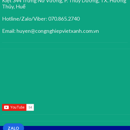
Kiệt 344 Trưng Nữ Vương, P. Thủy Dương, TX. Hương
Thủy, Huế
Hotline/Zalo/Viber: 070.865.2740
Email: huyen@congnghiepvietxanh.com.vn
ZALO