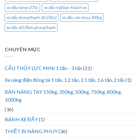
xe đẩy hàng x370c
xe đẩy mặt bàn 4 bánh xe
xe đẩy phong thạnh xth250s2
xe đẩy sàn nhựa 300kg
xe đẩy xtl130ds phong thạnh
CHUYÊN MỤC
CẨU THỦY LỰC MINI 1 tấn – 3 tấn
(21)
Xe nâng điện đứng lái 1 tấn, 1.2 tấn, 1.5 tấn, 1.6 tấn, 2 tấn
(1)
BÀN NÂNG TAY 150kg, 350kg, 500kg, 750kg, 800kg,
1000kg
(36)
BÁNH XE ĐẨY
(1)
THIẾT BỊ NÂNG PHUY
(36)