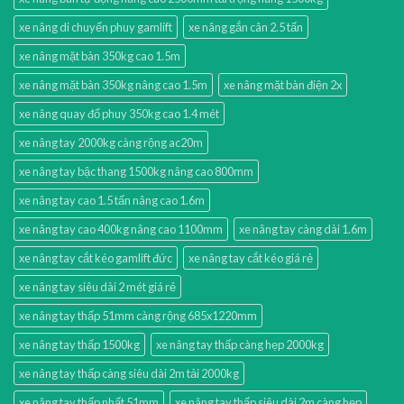
xe nâng di chuyển phuy gamlift
xe nâng gắn cân 2.5 tấn
xe nâng mặt bàn 350kg cao 1.5m
xe nâng mặt bàn 350kg nâng cao 1.5m
xe nâng mặt bàn điện 2x
xe nâng quay đổ phuy 350kg cao 1.4 mét
xe nâng tay 2000kg càng rộng ac20m
xe nâng tay bậc thang 1500kg nâng cao 800mm
xe nâng tay cao 1.5 tấn nâng cao 1.6m
xe nâng tay cao 400kg nâng cao 1100mm
xe nâng tay càng dài 1.6m
xe nâng tay cắt kéo gamlift đức
xe nâng tay cắt kéo giá rẻ
xe nâng tay siêu dài 2 mét giá rẻ
xe nâng tay thấp 51mm càng rộng 685x1220mm
xe nâng tay thấp 1500kg
xe nâng tay thấp càng hẹp 2000kg
xe nâng tay thấp càng siêu dài 2m tải 2000kg
xe nâng tay thấp nhất 51mm
xe nâng tay thấp siêu dài 2m càng hẹp