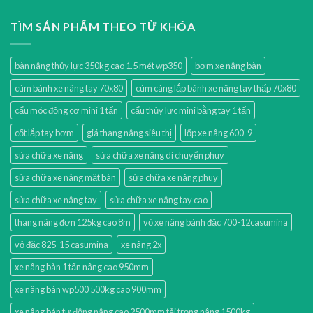
TÌM SẢN PHẨM THEO TỪ KHÓA
bàn nâng thủy lực 350kg cao 1.5 mét wp350
bơm xe nâng bàn
cùm bánh xe nâng tay 70x80
cùm càng lắp bánh xe nâng tay thấp 70x80
cẩu móc động cơ mini 1 tấn
cẩu thủy lực mini bằng tay 1 tấn
cốt lắp tay bơm
giá thang nâng siêu thị
lốp xe nâng 600-9
sửa chữa xe nâng
sửa chữa xe nâng di chuyển phuy
sửa chữa xe nâng mặt bàn
sửa chữa xe nâng phuy
sửa chữa xe nâng tay
sửa chữa xe nâng tay cao
thang nâng đơn 125kg cao 8m
vỏ xe nâng bánh đặc 700-12casumina
vỏ đặc 825-15 casumina
xe nâng 2x
xe nâng bàn 1 tấn nâng cao 950mm
xe nâng bàn wp500 500kg cao 900mm
xe nâng bán tự động nâng cao 2500mm tải trọng nâng 1500kg