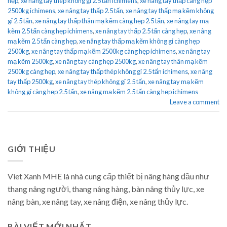
hẹp
,
xe nâng tay thép không gỉ 2.5 tấn ichimens
,
xe nâng tay thấp càng hẹp
2500kg ichimens
,
xe nâng tay thấp 2.5 tấn
,
xe nâng tay thấp mạ kẽm không
gỉ 2.5 tấn
,
xe nâng tay thấp thân mạ kẽm càng hẹp 2.5 tấn
,
xe nâng tay mạ
kẽm 2.5 tấn càng hẹp ichimens
,
xe nâng tay thấp 2.5 tấn càng hẹp
,
xe nâng
mạ kẽm 2.5 tấn càng hẹp
,
xe nâng tay thấp mạ kẽm không gỉ càng hẹp
2500kg
,
xe nâng tay thấp mạ kẽm 2500kg càng hẹp ichimens
,
xe nâng tay
mạ kẽm 2500kg
,
xe nâng tay càng hẹp 2500kg
,
xe nâng tay thân mạ kẽm
2500kg càng hẹp
,
xe nâng tay thấp thép không gỉ 2.5 tấn ichimens
,
xe nâng
tay thấp 2500kg
,
xe nâng tay thép không gỉ 2.5 tấn
,
xe nâng tay mạ kẽm
không gỉ càng hẹp 2.5 tấn
,
xe nâng mạ kẽm 2.5 tấn càng hẹp ichimens
Leave a comment
GIỚI THIỆU
Viet Xanh MHE là nhà cung cấp thiết bị nâng hàng đầu như
thang nâng người, thang nâng hàng, bàn nâng thủy lực, xe
nâng bàn, xe nâng tay, xe nâng điện, xe nâng thủy lực.
BÀI VIẾT MỚI NHẤT