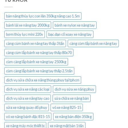
bàn nâng thủy lực con lăn 350kg nâng cao 1.5m
bánh lái xe nâng tay 2000kg
bánh xe nylon xe nâng tay
bơm thủy lực mini 220v
bạc đạn cổ xoay xe nâng tay
càng cùm bánh xe nâng tay thấp 3 tấn
càng cùm lắp bánh xe nâng tay
càng cùm lắp bánh xe nâng tay thấp 80x70
cùm càng lắp bánh xe nâng tay 2500kg
cùm càng lắp bánh xe nâng tay thấp 2.5 tấn
dịch vụ sửa chữa xe nâng thùng phuy tại tphcm
dịch vụ sửa xe nâng các loại
dịch vụ sửa xe nâng phuy
dịch vụ sửa xe nâng tay cao
sửa chữa xe nâng bàn
sửa xe nâng quay đổ phuy
vỏ xe nâng 825-15
vỏ xe nâng bánh đặc 815-15
xe nâng bàn điện 350kg
xe nâng máy móc thiết bị
xe nâng mặt bàn 1 tấn