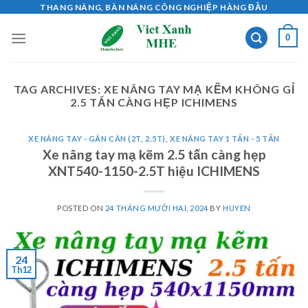
Skip
THANG NÂNG, BÀN NÂNG CÔNG NGHIỆP HÀNG ĐẦU
to
0
content
TAG ARCHIVES:
XE NÂNG TAY MẠ KẼM KHÔNG GỈ
2.5 TẤN CÀNG HẸP ICHIMENS
XE NÂNG TAY - GẮN CÂN (2T, 2.5T)
,
XE NÂNG TAY 1 TẤN - 5 TẤN
Xe nâng tay mạ kẽm 2.5 tấn càng hẹp
XNT540-1150-2.5T hiệu ICHIMENS
POSTED ON
24 THÁNG MƯỜI HAI, 2024
BY
HUYEN
24
Th12