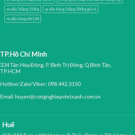
xe đẩy 3 tầng 150kg
xe đẩy hàng 2 tầng 200kg giá rẻ
xe đẩy hàng xth130l
TP.Hồ Chí Minh
334 Tân Hòa Đông, P. Bình Trị Đông, Q.Bình Tân,
TP.HCM
Hotline/Zalo/Viber: 098.442.3150
Email: huyen@congnghiepvietxanh.com.vn
Huế