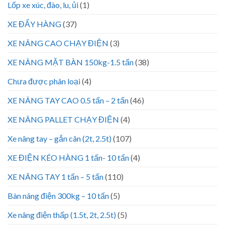
Lốp xe xúc, đào, lu, ủi
(1)
XE ĐẨY HÀNG
(37)
XE NÂNG CAO CHẠY ĐIỆN
(3)
XE NÂNG MẶT BÀN 150kg-1.5 tấn
(38)
Chưa được phân loại
(4)
XE NÂNG TAY CAO 0.5 tấn – 2 tấn
(46)
XE NÂNG PALLET CHẠY ĐIỆN
(4)
Xe nâng tay – gắn cân (2t, 2.5t)
(107)
XE ĐIỆN KÉO HÀNG 1 tấn- 10 tấn
(4)
XE NÂNG TAY 1 tấn – 5 tấn
(110)
Bàn nâng điện 300kg – 10 tấn
(5)
Xe nâng điện thấp (1.5t, 2t, 2.5t)
(5)