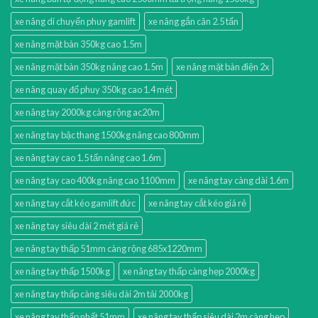
xe nâng di chuyển phuy gamlift
xe nâng gắn cân 2.5 tấn
xe nâng mặt bàn 350kg cao 1.5m
xe nâng mặt bàn 350kg nâng cao 1.5m
xe nâng mặt bàn điện 2x
xe nâng quay đổ phuy 350kg cao 1.4 mét
xe nâng tay 2000kg càng rộng ac20m
xe nâng tay bậc thang 1500kg nâng cao 800mm
xe nâng tay cao 1.5 tấn nâng cao 1.6m
xe nâng tay cao 400kg nâng cao 1100mm
xe nâng tay càng dài 1.6m
xe nâng tay cắt kéo gamlift đức
xe nâng tay cắt kéo giá rẻ
xe nâng tay siêu dài 2 mét giá rẻ
xe nâng tay thấp 51mm càng rộng 685x1220mm
xe nâng tay thấp 1500kg
xe nâng tay thấp càng hẹp 2000kg
xe nâng tay thấp càng siêu dài 2m tải 2000kg
xe nâng tay thấp nhất 51mm
xe nâng tay thấp siêu dài 2m càng hẹp