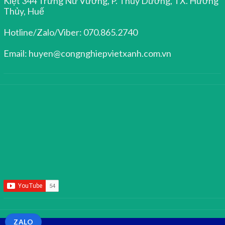
Kiệt 344 Trưng Nữ Vương, P. Thủy Dương, TX. Hương
Thủy, Huế
Hotline/Zalo/Viber: 070.865.2740
Email: huyen@congnghiepvietxanh.com.vn
ZALO