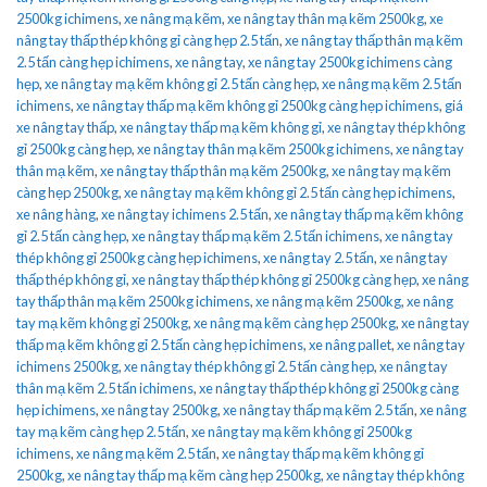
2500kg ichimens
,
xe nâng mạ kẽm
,
xe nâng tay thân mạ kẽm 2500kg
,
xe
nâng tay thấp thép không gỉ càng hẹp 2.5 tấn
,
xe nâng tay thấp thân mạ kẽm
2.5 tấn càng hẹp ichimens
,
xe nâng tay
,
xe nâng tay 2500kg ichimens càng
hẹp
,
xe nâng tay mạ kẽm không gỉ 2.5 tấn càng hẹp
,
xe nâng mạ kẽm 2.5 tấn
ichimens
,
xe nâng tay thấp mạ kẽm không gỉ 2500kg càng hẹp ichimens
,
giá
xe nâng tay thấp
,
xe nâng tay thấp mạ kẽm không gỉ
,
xe nâng tay thép không
gỉ 2500kg càng hẹp
,
xe nâng tay thân mạ kẽm 2500kg ichimens
,
xe nâng tay
thân mạ kẽm
,
xe nâng tay thấp thân mạ kẽm 2500kg
,
xe nâng tay mạ kẽm
càng hẹp 2500kg
,
xe nâng tay mạ kẽm không gỉ 2.5 tấn càng hẹp ichimens
,
xe nâng hàng
,
xe nâng tay ichimens 2.5 tấn
,
xe nâng tay thấp mạ kẽm không
gỉ 2.5 tấn càng hẹp
,
xe nâng tay thấp mạ kẽm 2.5 tấn ichimens
,
xe nâng tay
thép không gỉ 2500kg càng hẹp ichimens
,
xe nâng tay 2.5 tấn
,
xe nâng tay
thấp thép không gỉ
,
xe nâng tay thấp thép không gỉ 2500kg càng hẹp
,
xe nâng
tay thấp thân mạ kẽm 2500kg ichimens
,
xe nâng mạ kẽm 2500kg
,
xe nâng
tay mạ kẽm không gỉ 2500kg
,
xe nâng mạ kẽm càng hẹp 2500kg
,
xe nâng tay
thấp mạ kẽm không gỉ 2.5 tấn càng hẹp ichimens
,
xe nâng pallet
,
xe nâng tay
ichimens 2500kg
,
xe nâng tay thép không gỉ 2.5 tấn càng hẹp
,
xe nâng tay
thân mạ kẽm 2.5 tấn ichimens
,
xe nâng tay thấp thép không gỉ 2500kg càng
hẹp ichimens
,
xe nâng tay 2500kg
,
xe nâng tay thấp mạ kẽm 2.5 tấn
,
xe nâng
tay mạ kẽm càng hẹp 2.5 tấn
,
xe nâng tay mạ kẽm không gỉ 2500kg
ichimens
,
xe nâng mạ kẽm 2.5 tấn
,
xe nâng tay thấp mạ kẽm không gỉ
2500kg
,
xe nâng tay thấp mạ kẽm càng hẹp 2500kg
,
xe nâng tay thép không