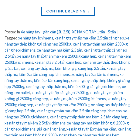
CONTINUE READING
→
Posted in
Xe nâng tay - gắn cân (2t, 2.5t)
,
XE NÂNG TAY 1 tấn - 5 tấn
|
Tagged
xe nâng tay ichimens
,
xe nâng tay thấp mạ kẽm 2.5 tấn càng hẹp
,
xe
nâng tay thép không gỉ càng hẹp 2500kg
,
xe nâng tay thân mạ kẽm 2500kg
càng hẹp ichimens
,
xe nâng tay mạ kẽm 2.5 tấn
,
xe nâng tay thấp càng hẹp
2.5 tấn
,
xe nâng tay thấp thân mạ kẽm 2500kg càng hẹp
,
xe nâng tay mạ kẽm
2500kg ichimens
,
xe nâng tay 2.5 tấn càng hẹp
,
xe nâng tay thấp thép không
gỉ 2.5 tấn
,
xe nâng tay thấp mạ kẽm không gỉ càng hẹp 2.5 tấn
,
xe nâng tay
thấp mạ kẽm 2.5 tấn càng hẹp ichimens
,
xe nâng tay 2.5 tấn ichimens
,
xe
nâng tay thân mạ kẽm 2.5 tấn càng hẹp
,
xe nâng tay thấp thép không gỉ càng
hẹp 2500kg
,
xe nâng tay thấp thân mạ kẽm 2500kg càng hẹp ichimens
,
xe
nâng kéo pallet
,
xe nâng tay thấp càng hẹp 2500kg
,
xe nâng tay mạ kẽm
không gỉ 2500kg càng hẹp
,
xe nâng mạ kẽm 2500kg ichimens
,
xe nâng tay
2500kg càng hẹp
,
xe nâng tay thấp mạ kẽm 2500kg
,
xe nâng tay thép không
gỉ càng hẹp 2.5 tấn
,
xe nâng tay thân mạ kẽm 2.5 tấn càng hẹp ichimens
,
xe
nâng tay 2500kg ichimens
,
xe nâng tay thấp thân mạ kẽm 2.5 tấn càng hẹp
,
xe nâng tay mạ kẽm 2.5 tấn ichimens
,
xe nâng tay mạ kẽm không gỉ 2500kg
càng hẹp ichimens
,
giá xe nâng hàng
,
xe nâng tay thấp thân mạ kẽm
,
xe nâng
tay thấp mạ kẽm không gỉ 2500kg càng hẹp
,
xe nâng tay thấp mạ kẽm