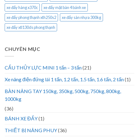
xe đẩy hàng x370c
xe đẩy mặt bàn 4 bánh xe
xe đẩy phong thạnh xth250s2
xe đẩy sàn nhựa 300kg
xe đẩy xtl130ds phong thạnh
CHUYÊN MỤC
CẨU THỦY LỰC MINI 1 tấn – 3 tấn
(21)
Xe nâng điện đứng lái 1 tấn, 1.2 tấn, 1.5 tấn, 1.6 tấn, 2 tấn
(1)
BÀN NÂNG TAY 150kg, 350kg, 500kg, 750kg, 800kg,
1000kg
(36)
BÁNH XE ĐẨY
(1)
THIẾT BỊ NÂNG PHUY
(36)