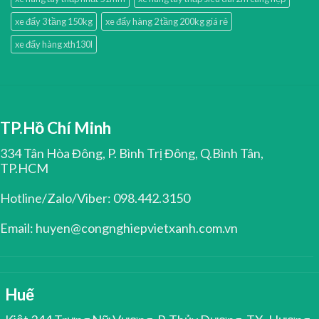
xe đẩy 3 tầng 150kg
xe đẩy hàng 2 tầng 200kg giá rẻ
xe đẩy hàng xth130l
TP.Hồ Chí Minh
334 Tân Hòa Đông, P. Bình Trị Đông, Q.Bình Tân,
TP.HCM
Hotline/Zalo/Viber: 098.442.3150
Email: huyen@congnghiepvietxanh.com.vn
Huế