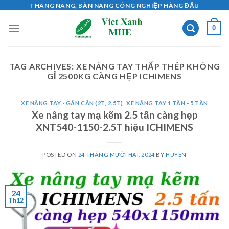
Skip
THANG NÂNG, BÀN NÂNG CÔNG NGHIỆP HÀNG ĐẦU
to
0
content
TAG ARCHIVES:
XE NÂNG TAY THẤP THÉP KHÔNG
GỈ 2500KG CÀNG HẸP ICHIMENS
XE NÂNG TAY - GẮN CÂN (2T, 2.5T)
,
XE NÂNG TAY 1 TẤN - 5 TẤN
Xe nâng tay mạ kẽm 2.5 tấn càng hẹp
XNT540-1150-2.5T hiệu ICHIMENS
POSTED ON
24 THÁNG MƯỜI HAI, 2024
BY
HUYEN
24
Th12