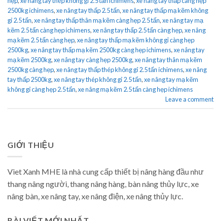
hẹp
,
xe nâng tay thép không gỉ 2.5 tấn ichimens
,
xe nâng tay thấp càng hẹp
2500kg ichimens
,
xe nâng tay thấp 2.5 tấn
,
xe nâng tay thấp mạ kẽm không
gỉ 2.5 tấn
,
xe nâng tay thấp thân mạ kẽm càng hẹp 2.5 tấn
,
xe nâng tay mạ
kẽm 2.5 tấn càng hẹp ichimens
,
xe nâng tay thấp 2.5 tấn càng hẹp
,
xe nâng
mạ kẽm 2.5 tấn càng hẹp
,
xe nâng tay thấp mạ kẽm không gỉ càng hẹp
2500kg
,
xe nâng tay thấp mạ kẽm 2500kg càng hẹp ichimens
,
xe nâng tay
mạ kẽm 2500kg
,
xe nâng tay càng hẹp 2500kg
,
xe nâng tay thân mạ kẽm
2500kg càng hẹp
,
xe nâng tay thấp thép không gỉ 2.5 tấn ichimens
,
xe nâng
tay thấp 2500kg
,
xe nâng tay thép không gỉ 2.5 tấn
,
xe nâng tay mạ kẽm
không gỉ càng hẹp 2.5 tấn
,
xe nâng mạ kẽm 2.5 tấn càng hẹp ichimens
Leave a comment
GIỚI THIỆU
Viet Xanh MHE là nhà cung cấp thiết bị nâng hàng đầu như
thang nâng người, thang nâng hàng, bàn nâng thủy lực, xe
nâng bàn, xe nâng tay, xe nâng điện, xe nâng thủy lực.
BÀI VIẾT MỚI NHẤT