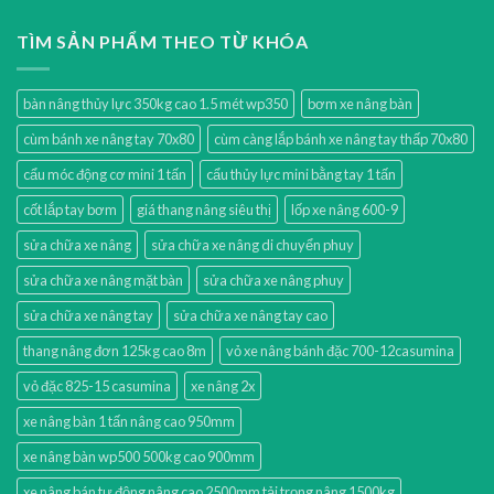
TÌM SẢN PHẨM THEO TỪ KHÓA
bàn nâng thủy lực 350kg cao 1.5 mét wp350
bơm xe nâng bàn
cùm bánh xe nâng tay 70x80
cùm càng lắp bánh xe nâng tay thấp 70x80
cẩu móc động cơ mini 1 tấn
cẩu thủy lực mini bằng tay 1 tấn
cốt lắp tay bơm
giá thang nâng siêu thị
lốp xe nâng 600-9
sửa chữa xe nâng
sửa chữa xe nâng di chuyển phuy
sửa chữa xe nâng mặt bàn
sửa chữa xe nâng phuy
sửa chữa xe nâng tay
sửa chữa xe nâng tay cao
thang nâng đơn 125kg cao 8m
vỏ xe nâng bánh đặc 700-12casumina
vỏ đặc 825-15 casumina
xe nâng 2x
xe nâng bàn 1 tấn nâng cao 950mm
xe nâng bàn wp500 500kg cao 900mm
xe nâng bán tự động nâng cao 2500mm tải trọng nâng 1500kg