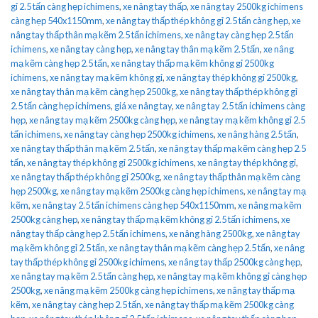
gỉ 2.5 tấn càng hẹp ichimens
,
xe nâng tay thấp
,
xe nâng tay 2500kg ichimens
càng hẹp 540x1150mm
,
xe nâng tay thấp thép không gỉ 2.5 tấn càng hẹp
,
xe
nâng tay thấp thân mạ kẽm 2.5 tấn ichimens
,
xe nâng tay càng hẹp 2.5 tấn
ichimens
,
xe nâng tay càng hẹp
,
xe nâng tay thân mạ kẽm 2.5 tấn
,
xe nâng
mạ kẽm càng hẹp 2.5 tấn
,
xe nâng tay thấp mạ kẽm không gỉ 2500kg
ichimens
,
xe nâng tay mạ kẽm không gỉ
,
xe nâng tay thép không gỉ 2500kg
,
xe nâng tay thân mạ kẽm càng hẹp 2500kg
,
xe nâng tay thấp thép không gỉ
2.5 tấn càng hẹp ichimens
,
giá xe nâng tay
,
xe nâng tay 2.5 tấn ichimens càng
hẹp
,
xe nâng tay mạ kẽm 2500kg càng hẹp
,
xe nâng tay mạ kẽm không gỉ 2.5
tấn ichimens
,
xe nâng tay càng hẹp 2500kg ichimens
,
xe nâng hàng 2.5 tấn
,
xe nâng tay thấp thân mạ kẽm 2.5 tấn
,
xe nâng tay thấp mạ kẽm càng hẹp 2.5
tấn
,
xe nâng tay thép không gỉ 2500kg ichimens
,
xe nâng tay thép không gỉ
,
xe nâng tay thấp thép không gỉ 2500kg
,
xe nâng tay thấp thân mạ kẽm càng
hẹp 2500kg
,
xe nâng tay mạ kẽm 2500kg càng hẹp ichimens
,
xe nâng tay mạ
kẽm
,
xe nâng tay 2.5 tấn ichimens càng hẹp 540x1150mm
,
xe nâng mạ kẽm
2500kg càng hẹp
,
xe nâng tay thấp mạ kẽm không gỉ 2.5 tấn ichimens
,
xe
nâng tay thấp càng hẹp 2.5 tấn ichimens
,
xe nâng hàng 2500kg
,
xe nâng tay
mạ kẽm không gỉ 2.5 tấn
,
xe nâng tay thân mạ kẽm càng hẹp 2.5 tấn
,
xe nâng
tay thấp thép không gỉ 2500kg ichimens
,
xe nâng tay thấp 2500kg càng hẹp
,
xe nâng tay mạ kẽm 2.5 tấn càng hẹp
,
xe nâng tay mạ kẽm không gỉ càng hẹp
2500kg
,
xe nâng mạ kẽm 2500kg càng hẹp ichimens
,
xe nâng tay thấp mạ
kẽm
,
xe nâng tay càng hẹp 2.5 tấn
,
xe nâng tay thấp mạ kẽm 2500kg càng