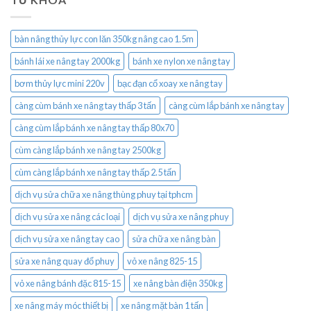
bàn nâng thủy lực con lăn 350kg nâng cao 1.5m
bánh lái xe nâng tay 2000kg
bánh xe nylon xe nâng tay
bơm thủy lực mini 220v
bạc đạn cổ xoay xe nâng tay
càng cùm bánh xe nâng tay thấp 3 tấn
càng cùm lắp bánh xe nâng tay
càng cùm lắp bánh xe nâng tay thấp 80x70
cùm càng lắp bánh xe nâng tay 2500kg
cùm càng lắp bánh xe nâng tay thấp 2.5 tấn
dịch vụ sửa chữa xe nâng thùng phuy tại tphcm
dịch vụ sửa xe nâng các loại
dịch vụ sửa xe nâng phuy
dịch vụ sửa xe nâng tay cao
sửa chữa xe nâng bàn
sửa xe nâng quay đổ phuy
vỏ xe nâng 825-15
vỏ xe nâng bánh đặc 815-15
xe nâng bàn điện 350kg
xe nâng máy móc thiết bị
xe nâng mặt bàn 1 tấn