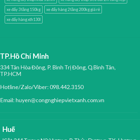
xe đẩy 3 tầng 150kg
xe đẩy hàng 2 tầng 200kg giá rẻ
xe đẩy hàng xth130l
TP.Hồ Chí Minh
334 Tân Hòa Đông, P. Bình Trị Đông, Q.Bình Tân,
TP.HCM
Hotline/Zalo/Viber: 098.442.3150
Email: huyen@congnghiepvietxanh.com.vn
Huế