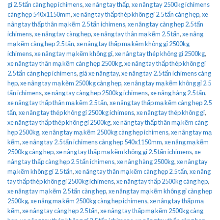
gỉ 2.5 tấn càng hẹp ichimens
,
xe nâng tay thấp
,
xe nâng tay 2500kg ichimens
càng hẹp 540x1150mm
,
xe nâng tay thấp thép không gỉ 2.5 tấn càng hẹp
,
xe
nâng tay thấp thân mạ kẽm 2.5 tấn ichimens
,
xe nâng tay càng hẹp 2.5 tấn
ichimens
,
xe nâng tay càng hẹp
,
xe nâng tay thân mạ kẽm 2.5 tấn
,
xe nâng
mạ kẽm càng hẹp 2.5 tấn
,
xe nâng tay thấp mạ kẽm không gỉ 2500kg
ichimens
,
xe nâng tay mạ kẽm không gỉ
,
xe nâng tay thép không gỉ 2500kg
,
xe nâng tay thân mạ kẽm càng hẹp 2500kg
,
xe nâng tay thấp thép không gỉ
2.5 tấn càng hẹp ichimens
,
giá xe nâng tay
,
xe nâng tay 2.5 tấn ichimens càng
hẹp
,
xe nâng tay mạ kẽm 2500kg càng hẹp
,
xe nâng tay mạ kẽm không gỉ 2.5
tấn ichimens
,
xe nâng tay càng hẹp 2500kg ichimens
,
xe nâng hàng 2.5 tấn
,
xe nâng tay thấp thân mạ kẽm 2.5 tấn
,
xe nâng tay thấp mạ kẽm càng hẹp 2.5
tấn
,
xe nâng tay thép không gỉ 2500kg ichimens
,
xe nâng tay thép không gỉ
,
xe nâng tay thấp thép không gỉ 2500kg
,
xe nâng tay thấp thân mạ kẽm càng
hẹp 2500kg
,
xe nâng tay mạ kẽm 2500kg càng hẹp ichimens
,
xe nâng tay mạ
kẽm
,
xe nâng tay 2.5 tấn ichimens càng hẹp 540x1150mm
,
xe nâng mạ kẽm
2500kg càng hẹp
,
xe nâng tay thấp mạ kẽm không gỉ 2.5 tấn ichimens
,
xe
nâng tay thấp càng hẹp 2.5 tấn ichimens
,
xe nâng hàng 2500kg
,
xe nâng tay
mạ kẽm không gỉ 2.5 tấn
,
xe nâng tay thân mạ kẽm càng hẹp 2.5 tấn
,
xe nâng
tay thấp thép không gỉ 2500kg ichimens
,
xe nâng tay thấp 2500kg càng hẹp
,
xe nâng tay mạ kẽm 2.5 tấn càng hẹp
,
xe nâng tay mạ kẽm không gỉ càng hẹp
2500kg
,
xe nâng mạ kẽm 2500kg càng hẹp ichimens
,
xe nâng tay thấp mạ
kẽm
,
xe nâng tay càng hẹp 2.5 tấn
,
xe nâng tay thấp mạ kẽm 2500kg càng