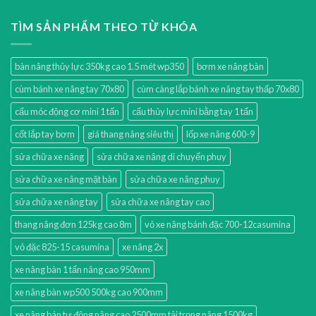
TÌM SẢN PHẨM THEO TỪ KHÓA
bàn nâng thủy lực 350kg cao 1.5 mét wp350
bơm xe nâng bàn
cùm bánh xe nâng tay 70x80
cùm càng lắp bánh xe nâng tay thấp 70x80
cẩu móc động cơ mini 1 tấn
cẩu thủy lực mini bằng tay 1 tấn
cốt lắp tay bơm
giá thang nâng siêu thị
lốp xe nâng 600-9
sửa chữa xe nâng
sửa chữa xe nâng di chuyển phuy
sửa chữa xe nâng mặt bàn
sửa chữa xe nâng phuy
sửa chữa xe nâng tay
sửa chữa xe nâng tay cao
thang nâng đơn 125kg cao 8m
vỏ xe nâng bánh đặc 700-12casumina
vỏ đặc 825-15 casumina
xe nâng 2x
xe nâng bàn 1 tấn nâng cao 950mm
xe nâng bàn wp500 500kg cao 900mm
xe nâng bán tự động nâng cao 2500mm tải trọng nâng 1500kg