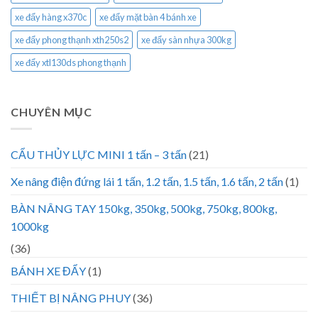
xe đẩy hàng x370c
xe đẩy mặt bàn 4 bánh xe
xe đẩy phong thạnh xth250s2
xe đẩy sàn nhựa 300kg
xe đẩy xtl130ds phong thạnh
CHUYÊN MỤC
CẨU THỦY LỰC MINI 1 tấn – 3 tấn
(21)
Xe nâng điện đứng lái 1 tấn, 1.2 tấn, 1.5 tấn, 1.6 tấn, 2 tấn
(1)
BÀN NÂNG TAY 150kg, 350kg, 500kg, 750kg, 800kg,
1000kg
(36)
BÁNH XE ĐẨY
(1)
THIẾT BỊ NÂNG PHUY
(36)