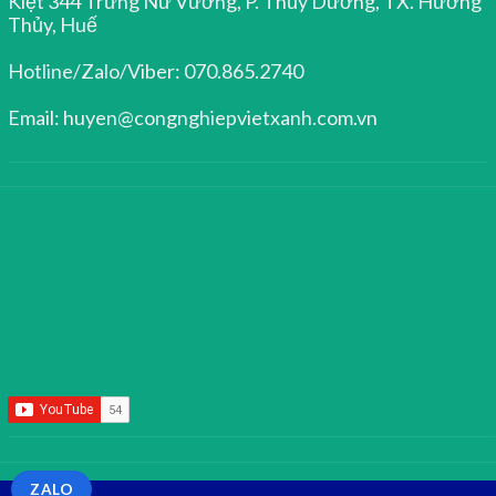
Kiệt 344 Trưng Nữ Vương, P. Thủy Dương, TX. Hương
Thủy, Huế
Hotline/Zalo/Viber: 070.865.2740
Email: huyen@congnghiepvietxanh.com.vn
ZALO