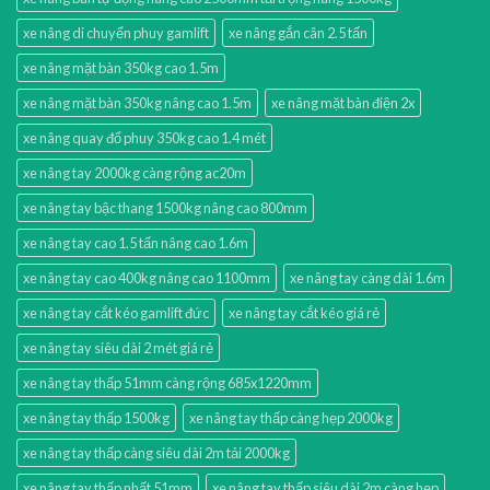
xe nâng di chuyển phuy gamlift
xe nâng gắn cân 2.5 tấn
xe nâng mặt bàn 350kg cao 1.5m
xe nâng mặt bàn 350kg nâng cao 1.5m
xe nâng mặt bàn điện 2x
xe nâng quay đổ phuy 350kg cao 1.4 mét
xe nâng tay 2000kg càng rộng ac20m
xe nâng tay bậc thang 1500kg nâng cao 800mm
xe nâng tay cao 1.5 tấn nâng cao 1.6m
xe nâng tay cao 400kg nâng cao 1100mm
xe nâng tay càng dài 1.6m
xe nâng tay cắt kéo gamlift đức
xe nâng tay cắt kéo giá rẻ
xe nâng tay siêu dài 2 mét giá rẻ
xe nâng tay thấp 51mm càng rộng 685x1220mm
xe nâng tay thấp 1500kg
xe nâng tay thấp càng hẹp 2000kg
xe nâng tay thấp càng siêu dài 2m tải 2000kg
xe nâng tay thấp nhất 51mm
xe nâng tay thấp siêu dài 2m càng hẹp