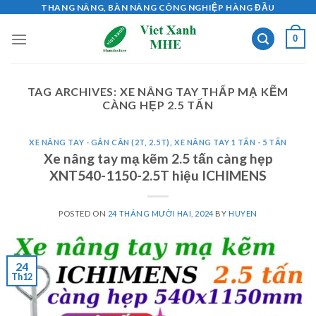
Skip
THANG NÂNG, BÀN NÂNG CÔNG NGHIỆP HÀNG ĐẦU
to
0
content
TAG ARCHIVES:
XE NÂNG TAY THẤP MẠ KẼM
CÀNG HẸP 2.5 TẤN
XE NÂNG TAY - GẮN CÂN (2T, 2.5T)
,
XE NÂNG TAY 1 TẤN - 5 TẤN
Xe nâng tay mạ kẽm 2.5 tấn càng hẹp
XNT540-1150-2.5T hiệu ICHIMENS
POSTED ON
24 THÁNG MƯỜI HAI, 2024
BY
HUYEN
24
Th12