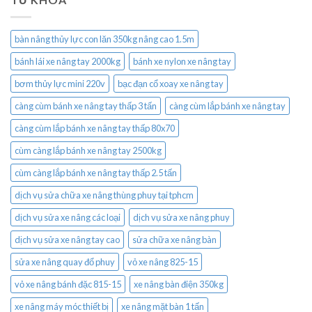
bàn nâng thủy lực con lăn 350kg nâng cao 1.5m
bánh lái xe nâng tay 2000kg
bánh xe nylon xe nâng tay
bơm thủy lực mini 220v
bạc đạn cổ xoay xe nâng tay
càng cùm bánh xe nâng tay thấp 3 tấn
càng cùm lắp bánh xe nâng tay
càng cùm lắp bánh xe nâng tay thấp 80x70
cùm càng lắp bánh xe nâng tay 2500kg
cùm càng lắp bánh xe nâng tay thấp 2.5 tấn
dịch vụ sửa chữa xe nâng thùng phuy tại tphcm
dịch vụ sửa xe nâng các loại
dịch vụ sửa xe nâng phuy
dịch vụ sửa xe nâng tay cao
sửa chữa xe nâng bàn
sửa xe nâng quay đổ phuy
vỏ xe nâng 825-15
vỏ xe nâng bánh đặc 815-15
xe nâng bàn điện 350kg
xe nâng máy móc thiết bị
xe nâng mặt bàn 1 tấn