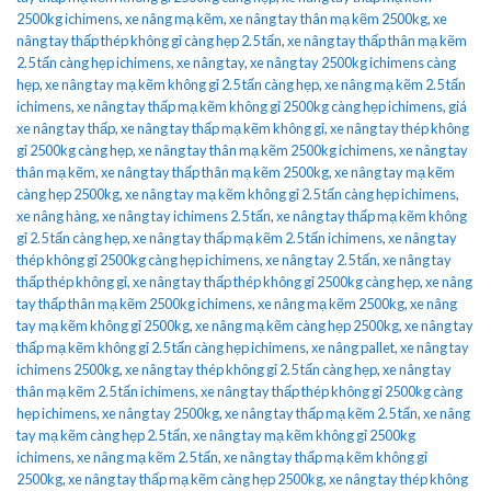
2500kg ichimens
,
xe nâng mạ kẽm
,
xe nâng tay thân mạ kẽm 2500kg
,
xe
nâng tay thấp thép không gỉ càng hẹp 2.5 tấn
,
xe nâng tay thấp thân mạ kẽm
2.5 tấn càng hẹp ichimens
,
xe nâng tay
,
xe nâng tay 2500kg ichimens càng
hẹp
,
xe nâng tay mạ kẽm không gỉ 2.5 tấn càng hẹp
,
xe nâng mạ kẽm 2.5 tấn
ichimens
,
xe nâng tay thấp mạ kẽm không gỉ 2500kg càng hẹp ichimens
,
giá
xe nâng tay thấp
,
xe nâng tay thấp mạ kẽm không gỉ
,
xe nâng tay thép không
gỉ 2500kg càng hẹp
,
xe nâng tay thân mạ kẽm 2500kg ichimens
,
xe nâng tay
thân mạ kẽm
,
xe nâng tay thấp thân mạ kẽm 2500kg
,
xe nâng tay mạ kẽm
càng hẹp 2500kg
,
xe nâng tay mạ kẽm không gỉ 2.5 tấn càng hẹp ichimens
,
xe nâng hàng
,
xe nâng tay ichimens 2.5 tấn
,
xe nâng tay thấp mạ kẽm không
gỉ 2.5 tấn càng hẹp
,
xe nâng tay thấp mạ kẽm 2.5 tấn ichimens
,
xe nâng tay
thép không gỉ 2500kg càng hẹp ichimens
,
xe nâng tay 2.5 tấn
,
xe nâng tay
thấp thép không gỉ
,
xe nâng tay thấp thép không gỉ 2500kg càng hẹp
,
xe nâng
tay thấp thân mạ kẽm 2500kg ichimens
,
xe nâng mạ kẽm 2500kg
,
xe nâng
tay mạ kẽm không gỉ 2500kg
,
xe nâng mạ kẽm càng hẹp 2500kg
,
xe nâng tay
thấp mạ kẽm không gỉ 2.5 tấn càng hẹp ichimens
,
xe nâng pallet
,
xe nâng tay
ichimens 2500kg
,
xe nâng tay thép không gỉ 2.5 tấn càng hẹp
,
xe nâng tay
thân mạ kẽm 2.5 tấn ichimens
,
xe nâng tay thấp thép không gỉ 2500kg càng
hẹp ichimens
,
xe nâng tay 2500kg
,
xe nâng tay thấp mạ kẽm 2.5 tấn
,
xe nâng
tay mạ kẽm càng hẹp 2.5 tấn
,
xe nâng tay mạ kẽm không gỉ 2500kg
ichimens
,
xe nâng mạ kẽm 2.5 tấn
,
xe nâng tay thấp mạ kẽm không gỉ
2500kg
,
xe nâng tay thấp mạ kẽm càng hẹp 2500kg
,
xe nâng tay thép không