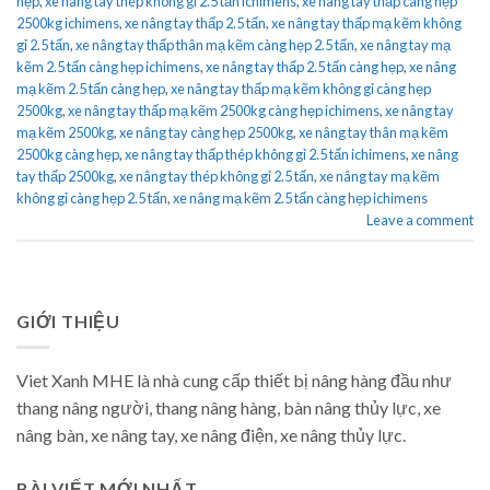
hẹp
,
xe nâng tay thép không gỉ 2.5 tấn ichimens
,
xe nâng tay thấp càng hẹp
2500kg ichimens
,
xe nâng tay thấp 2.5 tấn
,
xe nâng tay thấp mạ kẽm không
gỉ 2.5 tấn
,
xe nâng tay thấp thân mạ kẽm càng hẹp 2.5 tấn
,
xe nâng tay mạ
kẽm 2.5 tấn càng hẹp ichimens
,
xe nâng tay thấp 2.5 tấn càng hẹp
,
xe nâng
mạ kẽm 2.5 tấn càng hẹp
,
xe nâng tay thấp mạ kẽm không gỉ càng hẹp
2500kg
,
xe nâng tay thấp mạ kẽm 2500kg càng hẹp ichimens
,
xe nâng tay
mạ kẽm 2500kg
,
xe nâng tay càng hẹp 2500kg
,
xe nâng tay thân mạ kẽm
2500kg càng hẹp
,
xe nâng tay thấp thép không gỉ 2.5 tấn ichimens
,
xe nâng
tay thấp 2500kg
,
xe nâng tay thép không gỉ 2.5 tấn
,
xe nâng tay mạ kẽm
không gỉ càng hẹp 2.5 tấn
,
xe nâng mạ kẽm 2.5 tấn càng hẹp ichimens
Leave a comment
GIỚI THIỆU
Viet Xanh MHE là nhà cung cấp thiết bị nâng hàng đầu như
thang nâng người, thang nâng hàng, bàn nâng thủy lực, xe
nâng bàn, xe nâng tay, xe nâng điện, xe nâng thủy lực.
BÀI VIẾT MỚI NHẤT