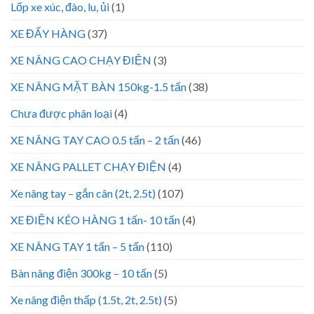
Lốp xe xúc, đào, lu, ủi
(1)
XE ĐẨY HÀNG
(37)
XE NÂNG CAO CHẠY ĐIỆN
(3)
XE NÂNG MẶT BÀN 150kg-1.5 tấn
(38)
Chưa được phân loại
(4)
XE NÂNG TAY CAO 0.5 tấn – 2 tấn
(46)
XE NÂNG PALLET CHẠY ĐIỆN
(4)
Xe nâng tay – gắn cân (2t, 2.5t)
(107)
XE ĐIỆN KÉO HÀNG 1 tấn- 10 tấn
(4)
XE NÂNG TAY 1 tấn – 5 tấn
(110)
Bàn nâng điện 300kg – 10 tấn
(5)
Xe nâng điện thấp (1.5t, 2t, 2.5t)
(5)