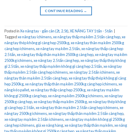
CONTINUE READING
→
Posted in
Xe nâng tay - gắn cân (2t, 2.5t)
,
XE NÂNG TAY 1 tấn - 5 tấn
|
Tagged
xe nâng tay ichimens
,
xe nâng tay thấp mạ kẽm 2.5 tấn càng hẹp
,
xe
nâng tay thép không gỉ càng hẹp 2500kg
,
xe nâng tay thân mạ kẽm 2500kg
càng hẹp ichimens
,
xe nâng tay mạ kẽm 2.5 tấn
,
xe nâng tay thấp càng hẹp
2.5 tấn
,
xe nâng tay thấp thân mạ kẽm 2500kg càng hẹp
,
xe nâng tay mạ kẽm
2500kg ichimens
,
xe nâng tay 2.5 tấn càng hẹp
,
xe nâng tay thấp thép không
gỉ 2.5 tấn
,
xe nâng tay thấp mạ kẽm không gỉ càng hẹp 2.5 tấn
,
xe nâng tay
thấp mạ kẽm 2.5 tấn càng hẹp ichimens
,
xe nâng tay 2.5 tấn ichimens
,
xe
nâng tay thân mạ kẽm 2.5 tấn càng hẹp
,
xe nâng tay thấp thép không gỉ càng
hẹp 2500kg
,
xe nâng tay thấp thân mạ kẽm 2500kg càng hẹp ichimens
,
xe
nâng kéo pallet
,
xe nâng tay thấp càng hẹp 2500kg
,
xe nâng tay mạ kẽm
không gỉ 2500kg càng hẹp
,
xe nâng mạ kẽm 2500kg ichimens
,
xe nâng tay
2500kg càng hẹp
,
xe nâng tay thấp mạ kẽm 2500kg
,
xe nâng tay thép không
gỉ càng hẹp 2.5 tấn
,
xe nâng tay thân mạ kẽm 2.5 tấn càng hẹp ichimens
,
xe
nâng tay 2500kg ichimens
,
xe nâng tay thấp thân mạ kẽm 2.5 tấn càng hẹp
,
xe nâng tay mạ kẽm 2.5 tấn ichimens
,
xe nâng tay mạ kẽm không gỉ 2500kg
càng hẹp ichimens
,
giá xe nâng hàng
,
xe nâng tay thấp thân mạ kẽm
,
xe nâng
tay thấp mạ kẽm không gỉ 2500kg càng hẹp
,
xe nâng tay thấp mạ kẽm