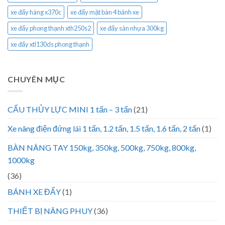
xe đẩy hàng x370c
xe đẩy mặt bàn 4 bánh xe
xe đẩy phong thạnh xth250s2
xe đẩy sàn nhựa 300kg
xe đẩy xtl130ds phong thạnh
CHUYÊN MỤC
CẨU THỦY LỰC MINI 1 tấn – 3 tấn
(21)
Xe nâng điện đứng lái 1 tấn, 1.2 tấn, 1.5 tấn, 1.6 tấn, 2 tấn
(1)
BÀN NÂNG TAY 150kg, 350kg, 500kg, 750kg, 800kg,
1000kg
(36)
BÁNH XE ĐẨY
(1)
THIẾT BỊ NÂNG PHUY
(36)