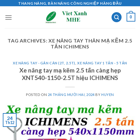
Skip
THANG NÂNG, BÀN NÂNG CÔNG NGHIỆP HÀNG ĐẦU
to
0
content
TAG ARCHIVES:
XE NÂNG TAY THÂN MẠ KẼM 2.5
TẤN ICHIMENS
XE NÂNG TAY - GẮN CÂN (2T, 2.5T)
,
XE NÂNG TAY 1 TẤN - 5 TẤN
Xe nâng tay mạ kẽm 2.5 tấn càng hẹp
XNT540-1150-2.5T hiệu ICHIMENS
POSTED ON
24 THÁNG MƯỜI HAI, 2024
BY
HUYEN
24
Th12