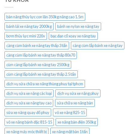
bàn nâng thủy lực con lăn 350kg nâng cao 1.5m
bánh lái xe nâng tay 2000kg
bánh xe nylon xe nâng tay
bơm thủy lực mini 220v
bạc đạn cổ xoay xe nâng tay
càng cùm bánh xe nâng tay thấp 3 tấn
càng cùm lắp bánh xe nâng tay
càng cùm lắp bánh xe nâng tay thấp 80x70
cùm càng lắp bánh xe nâng tay 2500kg
cùm càng lắp bánh xe nâng tay thấp 2.5 tấn
dịch vụ sửa chữa xe nâng thùng phuy tại tphcm
dịch vụ sửa xe nâng các loại
dịch vụ sửa xe nâng phuy
dịch vụ sửa xe nâng tay cao
sửa chữa xe nâng bàn
sửa xe nâng quay đổ phuy
vỏ xe nâng 825-15
vỏ xe nâng bánh đặc 815-15
xe nâng bàn điện 350kg
xe nâng máy móc thiết bị
xe nâng mặt bàn 1 tấn