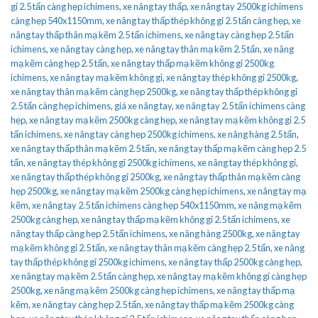
gỉ 2.5 tấn càng hẹp ichimens
,
xe nâng tay thấp
,
xe nâng tay 2500kg ichimens
càng hẹp 540x1150mm
,
xe nâng tay thấp thép không gỉ 2.5 tấn càng hẹp
,
xe
nâng tay thấp thân mạ kẽm 2.5 tấn ichimens
,
xe nâng tay càng hẹp 2.5 tấn
ichimens
,
xe nâng tay càng hẹp
,
xe nâng tay thân mạ kẽm 2.5 tấn
,
xe nâng
mạ kẽm càng hẹp 2.5 tấn
,
xe nâng tay thấp mạ kẽm không gỉ 2500kg
ichimens
,
xe nâng tay mạ kẽm không gỉ
,
xe nâng tay thép không gỉ 2500kg
,
xe nâng tay thân mạ kẽm càng hẹp 2500kg
,
xe nâng tay thấp thép không gỉ
2.5 tấn càng hẹp ichimens
,
giá xe nâng tay
,
xe nâng tay 2.5 tấn ichimens càng
hẹp
,
xe nâng tay mạ kẽm 2500kg càng hẹp
,
xe nâng tay mạ kẽm không gỉ 2.5
tấn ichimens
,
xe nâng tay càng hẹp 2500kg ichimens
,
xe nâng hàng 2.5 tấn
,
xe nâng tay thấp thân mạ kẽm 2.5 tấn
,
xe nâng tay thấp mạ kẽm càng hẹp 2.5
tấn
,
xe nâng tay thép không gỉ 2500kg ichimens
,
xe nâng tay thép không gỉ
,
xe nâng tay thấp thép không gỉ 2500kg
,
xe nâng tay thấp thân mạ kẽm càng
hẹp 2500kg
,
xe nâng tay mạ kẽm 2500kg càng hẹp ichimens
,
xe nâng tay mạ
kẽm
,
xe nâng tay 2.5 tấn ichimens càng hẹp 540x1150mm
,
xe nâng mạ kẽm
2500kg càng hẹp
,
xe nâng tay thấp mạ kẽm không gỉ 2.5 tấn ichimens
,
xe
nâng tay thấp càng hẹp 2.5 tấn ichimens
,
xe nâng hàng 2500kg
,
xe nâng tay
mạ kẽm không gỉ 2.5 tấn
,
xe nâng tay thân mạ kẽm càng hẹp 2.5 tấn
,
xe nâng
tay thấp thép không gỉ 2500kg ichimens
,
xe nâng tay thấp 2500kg càng hẹp
,
xe nâng tay mạ kẽm 2.5 tấn càng hẹp
,
xe nâng tay mạ kẽm không gỉ càng hẹp
2500kg
,
xe nâng mạ kẽm 2500kg càng hẹp ichimens
,
xe nâng tay thấp mạ
kẽm
,
xe nâng tay càng hẹp 2.5 tấn
,
xe nâng tay thấp mạ kẽm 2500kg càng