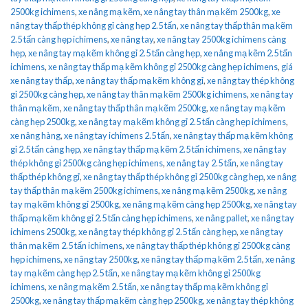
2500kg ichimens
,
xe nâng mạ kẽm
,
xe nâng tay thân mạ kẽm 2500kg
,
xe
nâng tay thấp thép không gỉ càng hẹp 2.5 tấn
,
xe nâng tay thấp thân mạ kẽm
2.5 tấn càng hẹp ichimens
,
xe nâng tay
,
xe nâng tay 2500kg ichimens càng
hẹp
,
xe nâng tay mạ kẽm không gỉ 2.5 tấn càng hẹp
,
xe nâng mạ kẽm 2.5 tấn
ichimens
,
xe nâng tay thấp mạ kẽm không gỉ 2500kg càng hẹp ichimens
,
giá
xe nâng tay thấp
,
xe nâng tay thấp mạ kẽm không gỉ
,
xe nâng tay thép không
gỉ 2500kg càng hẹp
,
xe nâng tay thân mạ kẽm 2500kg ichimens
,
xe nâng tay
thân mạ kẽm
,
xe nâng tay thấp thân mạ kẽm 2500kg
,
xe nâng tay mạ kẽm
càng hẹp 2500kg
,
xe nâng tay mạ kẽm không gỉ 2.5 tấn càng hẹp ichimens
,
xe nâng hàng
,
xe nâng tay ichimens 2.5 tấn
,
xe nâng tay thấp mạ kẽm không
gỉ 2.5 tấn càng hẹp
,
xe nâng tay thấp mạ kẽm 2.5 tấn ichimens
,
xe nâng tay
thép không gỉ 2500kg càng hẹp ichimens
,
xe nâng tay 2.5 tấn
,
xe nâng tay
thấp thép không gỉ
,
xe nâng tay thấp thép không gỉ 2500kg càng hẹp
,
xe nâng
tay thấp thân mạ kẽm 2500kg ichimens
,
xe nâng mạ kẽm 2500kg
,
xe nâng
tay mạ kẽm không gỉ 2500kg
,
xe nâng mạ kẽm càng hẹp 2500kg
,
xe nâng tay
thấp mạ kẽm không gỉ 2.5 tấn càng hẹp ichimens
,
xe nâng pallet
,
xe nâng tay
ichimens 2500kg
,
xe nâng tay thép không gỉ 2.5 tấn càng hẹp
,
xe nâng tay
thân mạ kẽm 2.5 tấn ichimens
,
xe nâng tay thấp thép không gỉ 2500kg càng
hẹp ichimens
,
xe nâng tay 2500kg
,
xe nâng tay thấp mạ kẽm 2.5 tấn
,
xe nâng
tay mạ kẽm càng hẹp 2.5 tấn
,
xe nâng tay mạ kẽm không gỉ 2500kg
ichimens
,
xe nâng mạ kẽm 2.5 tấn
,
xe nâng tay thấp mạ kẽm không gỉ
2500kg
,
xe nâng tay thấp mạ kẽm càng hẹp 2500kg
,
xe nâng tay thép không