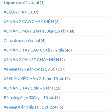
Lốp xe xúc, đào, lu, ủi
(1)
XE ĐẨY HÀNG
(37)
XE NÂNG CAO CHẠY ĐIỆN
(3)
XE NÂNG MẶT BÀN 150kg-1.5 tấn
(38)
Chưa được phân loại
(4)
XE NÂNG TAY CAO 0.5 tấn – 2 tấn
(46)
XE NÂNG PALLET CHẠY ĐIỆN
(4)
Xe nâng tay – gắn cân (2t, 2.5t)
(107)
XE ĐIỆN KÉO HÀNG 1 tấn- 10 tấn
(4)
XE NÂNG TAY 1 tấn – 5 tấn
(110)
Bàn nâng điện 300kg – 10 tấn
(5)
Xe nâng điện thấp (1.5t, 2t, 2.5t)
(5)