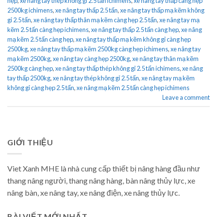
hẹp
,
xe nâng tay thép không gỉ 2.5 tấn ichimens
,
xe nâng tay thấp càng hẹp
2500kg ichimens
,
xe nâng tay thấp 2.5 tấn
,
xe nâng tay thấp mạ kẽm không
gỉ 2.5 tấn
,
xe nâng tay thấp thân mạ kẽm càng hẹp 2.5 tấn
,
xe nâng tay mạ
kẽm 2.5 tấn càng hẹp ichimens
,
xe nâng tay thấp 2.5 tấn càng hẹp
,
xe nâng
mạ kẽm 2.5 tấn càng hẹp
,
xe nâng tay thấp mạ kẽm không gỉ càng hẹp
2500kg
,
xe nâng tay thấp mạ kẽm 2500kg càng hẹp ichimens
,
xe nâng tay
mạ kẽm 2500kg
,
xe nâng tay càng hẹp 2500kg
,
xe nâng tay thân mạ kẽm
2500kg càng hẹp
,
xe nâng tay thấp thép không gỉ 2.5 tấn ichimens
,
xe nâng
tay thấp 2500kg
,
xe nâng tay thép không gỉ 2.5 tấn
,
xe nâng tay mạ kẽm
không gỉ càng hẹp 2.5 tấn
,
xe nâng mạ kẽm 2.5 tấn càng hẹp ichimens
Leave a comment
GIỚI THIỆU
Viet Xanh MHE là nhà cung cấp thiết bị nâng hàng đầu như
thang nâng người, thang nâng hàng, bàn nâng thủy lực, xe
nâng bàn, xe nâng tay, xe nâng điện, xe nâng thủy lực.
BÀI VIẾT MỚI NHẤT