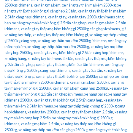
2500kg ichimens
,
xe nâng mạ kẽm
,
xe nâng tay thân mạ kẽm 2500kg
,
xe
nâng tay thấp thép không gỉ càng hẹp 2.5 tấn
,
xe nâng tay thấp thân mạ kẽm
2.5 tấn càng hẹp ichimens
,
xe nâng tay
,
xe nâng tay 2500kg ichimens càng
hẹp
,
xe nâng tay mạ kẽm không gỉ 2.5 tấn càng hẹp
,
xe nâng mạ kẽm 2.5 tấn
ichimens
,
xe nâng tay thấp mạ kẽm không gỉ 2500kg càng hẹp ichimens
,
giá
xe nâng tay thấp
,
xe nâng tay thấp mạ kẽm không gỉ
,
xe nâng tay thép không
gỉ 2500kg càng hẹp
,
xe nâng tay thân mạ kẽm 2500kg ichimens
,
xe nâng tay
thân mạ kẽm
,
xe nâng tay thấp thân mạ kẽm 2500kg
,
xe nâng tay mạ kẽm
càng hẹp 2500kg
,
xe nâng tay mạ kẽm không gỉ 2.5 tấn càng hẹp ichimens
,
xe nâng hàng
,
xe nâng tay ichimens 2.5 tấn
,
xe nâng tay thấp mạ kẽm không
gỉ 2.5 tấn càng hẹp
,
xe nâng tay thấp mạ kẽm 2.5 tấn ichimens
,
xe nâng tay
thép không gỉ 2500kg càng hẹp ichimens
,
xe nâng tay 2.5 tấn
,
xe nâng tay
thấp thép không gỉ
,
xe nâng tay thấp thép không gỉ 2500kg càng hẹp
,
xe nâng
tay thấp thân mạ kẽm 2500kg ichimens
,
xe nâng mạ kẽm 2500kg
,
xe nâng
tay mạ kẽm không gỉ 2500kg
,
xe nâng mạ kẽm càng hẹp 2500kg
,
xe nâng tay
thấp mạ kẽm không gỉ 2.5 tấn càng hẹp ichimens
,
xe nâng pallet
,
xe nâng tay
ichimens 2500kg
,
xe nâng tay thép không gỉ 2.5 tấn càng hẹp
,
xe nâng tay
thân mạ kẽm 2.5 tấn ichimens
,
xe nâng tay thấp thép không gỉ 2500kg càng
hẹp ichimens
,
xe nâng tay 2500kg
,
xe nâng tay thấp mạ kẽm 2.5 tấn
,
xe nâng
tay mạ kẽm càng hẹp 2.5 tấn
,
xe nâng tay mạ kẽm không gỉ 2500kg
ichimens
,
xe nâng mạ kẽm 2.5 tấn
,
xe nâng tay thấp mạ kẽm không gỉ
2500kg
,
xe nâng tay thấp mạ kẽm càng hẹp 2500kg
,
xe nâng tay thép không