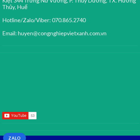
Kiệt 344 Trưng Nữ Vương, P. Thủy Dương, TX. Hương
Thủy, Huế
Hotline/Zalo/Viber: 070.865.2740
Email: huyen@congnghiepvietxanh.com.vn
ZALO