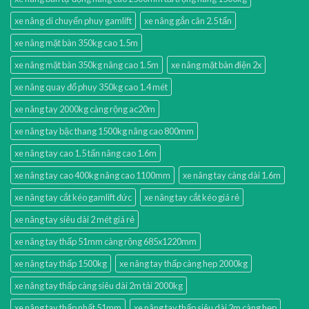
xe nâng di chuyển phuy gamlift
xe nâng gắn cân 2.5 tấn
xe nâng mặt bàn 350kg cao 1.5m
xe nâng mặt bàn 350kg nâng cao 1.5m
xe nâng mặt bàn điện 2x
xe nâng quay đổ phuy 350kg cao 1.4 mét
xe nâng tay 2000kg càng rộng ac20m
xe nâng tay bậc thang 1500kg nâng cao 800mm
xe nâng tay cao 1.5 tấn nâng cao 1.6m
xe nâng tay cao 400kg nâng cao 1100mm
xe nâng tay càng dài 1.6m
xe nâng tay cắt kéo gamlift đức
xe nâng tay cắt kéo giá rẻ
xe nâng tay siêu dài 2 mét giá rẻ
xe nâng tay thấp 51mm càng rộng 685x1220mm
xe nâng tay thấp 1500kg
xe nâng tay thấp càng hẹp 2000kg
xe nâng tay thấp càng siêu dài 2m tải 2000kg
xe nâng tay thấp nhất 51mm
xe nâng tay thấp siêu dài 2m càng hẹp