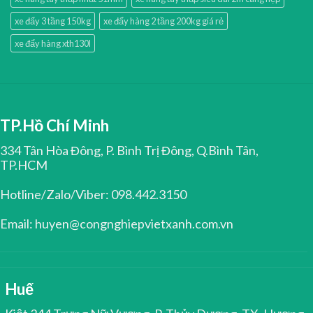
xe đẩy 3 tầng 150kg
xe đẩy hàng 2 tầng 200kg giá rẻ
xe đẩy hàng xth130l
TP.Hồ Chí Minh
334 Tân Hòa Đông, P. Bình Trị Đông, Q.Bình Tân,
TP.HCM
Hotline/Zalo/Viber: 098.442.3150
Email: huyen@congnghiepvietxanh.com.vn
Huế