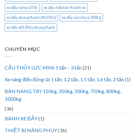
xe đẩy hàng x370c
xe đẩy mặt bàn 4 bánh xe
xe đẩy phong thạnh xth250s2
xe đẩy sàn nhựa 300kg
xe đẩy xtl130ds phong thạnh
CHUYÊN MỤC
CẨU THỦY LỰC MINI 1 tấn – 3 tấn
(21)
Xe nâng điện đứng lái 1 tấn, 1.2 tấn, 1.5 tấn, 1.6 tấn, 2 tấn
(1)
BÀN NÂNG TAY 150kg, 350kg, 500kg, 750kg, 800kg,
1000kg
(36)
BÁNH XE ĐẨY
(1)
THIẾT BỊ NÂNG PHUY
(36)