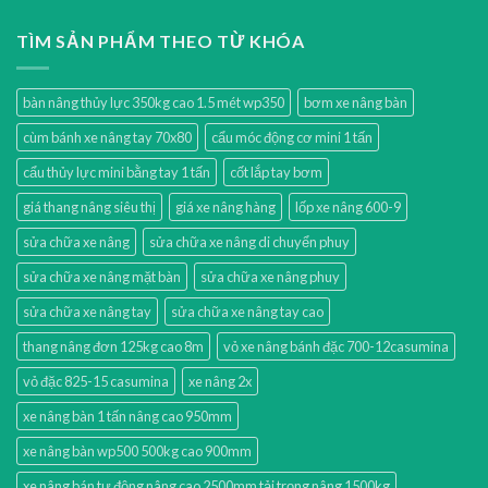
TÌM SẢN PHẨM THEO TỪ KHÓA
bàn nâng thủy lực 350kg cao 1.5 mét wp350
bơm xe nâng bàn
cùm bánh xe nâng tay 70x80
cẩu móc động cơ mini 1 tấn
cẩu thủy lực mini bằng tay 1 tấn
cốt lắp tay bơm
giá thang nâng siêu thị
giá xe nâng hàng
lốp xe nâng 600-9
sửa chữa xe nâng
sửa chữa xe nâng di chuyển phuy
sửa chữa xe nâng mặt bàn
sửa chữa xe nâng phuy
sửa chữa xe nâng tay
sửa chữa xe nâng tay cao
thang nâng đơn 125kg cao 8m
vỏ xe nâng bánh đặc 700-12casumina
vỏ đặc 825-15 casumina
xe nâng 2x
xe nâng bàn 1 tấn nâng cao 950mm
xe nâng bàn wp500 500kg cao 900mm
xe nâng bán tự động nâng cao 2500mm tải trọng nâng 1500kg