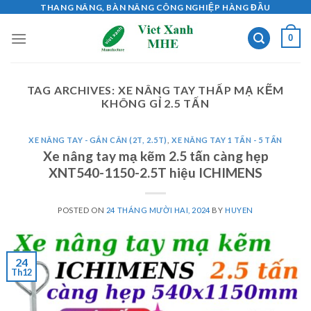
Skip
THANG NÂNG, BÀN NÂNG CÔNG NGHIỆP HÀNG ĐẦU
to
0
content
TAG ARCHIVES:
XE NÂNG TAY THẤP MẠ KẼM
KHÔNG GỈ 2.5 TẤN
XE NÂNG TAY - GẮN CÂN (2T, 2.5T)
,
XE NÂNG TAY 1 TẤN - 5 TẤN
Xe nâng tay mạ kẽm 2.5 tấn càng hẹp
XNT540-1150-2.5T hiệu ICHIMENS
POSTED ON
24 THÁNG MƯỜI HAI, 2024
BY
HUYEN
24
Th12