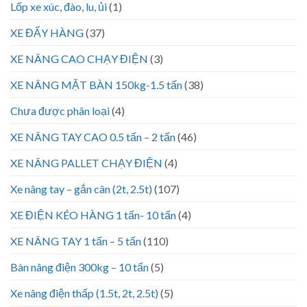
Lốp xe xúc, đào, lu, ủi
(1)
XE ĐẨY HÀNG
(37)
XE NÂNG CAO CHẠY ĐIỆN
(3)
XE NÂNG MẶT BÀN 150kg-1.5 tấn
(38)
Chưa được phân loại
(4)
XE NÂNG TAY CAO 0.5 tấn – 2 tấn
(46)
XE NÂNG PALLET CHẠY ĐIỆN
(4)
Xe nâng tay – gắn cân (2t, 2.5t)
(107)
XE ĐIỆN KÉO HÀNG 1 tấn- 10 tấn
(4)
XE NÂNG TAY 1 tấn – 5 tấn
(110)
Bàn nâng điện 300kg – 10 tấn
(5)
Xe nâng điện thấp (1.5t, 2t, 2.5t)
(5)