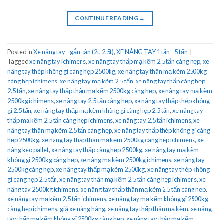
CONTINUE READING
→
Posted in
Xe nâng tay - gắn cân (2t, 2.5t)
,
XE NÂNG TAY 1 tấn - 5 tấn
|
Tagged
xe nâng tay ichimens
,
xe nâng tay thấp mạ kẽm 2.5 tấn càng hẹp
,
xe
nâng tay thép không gỉ càng hẹp 2500kg
,
xe nâng tay thân mạ kẽm 2500kg
càng hẹp ichimens
,
xe nâng tay mạ kẽm 2.5 tấn
,
xe nâng tay thấp càng hẹp
2.5 tấn
,
xe nâng tay thấp thân mạ kẽm 2500kg càng hẹp
,
xe nâng tay mạ kẽm
2500kg ichimens
,
xe nâng tay 2.5 tấn càng hẹp
,
xe nâng tay thấp thép không
gỉ 2.5 tấn
,
xe nâng tay thấp mạ kẽm không gỉ càng hẹp 2.5 tấn
,
xe nâng tay
thấp mạ kẽm 2.5 tấn càng hẹp ichimens
,
xe nâng tay 2.5 tấn ichimens
,
xe
nâng tay thân mạ kẽm 2.5 tấn càng hẹp
,
xe nâng tay thấp thép không gỉ càng
hẹp 2500kg
,
xe nâng tay thấp thân mạ kẽm 2500kg càng hẹp ichimens
,
xe
nâng kéo pallet
,
xe nâng tay thấp càng hẹp 2500kg
,
xe nâng tay mạ kẽm
không gỉ 2500kg càng hẹp
,
xe nâng mạ kẽm 2500kg ichimens
,
xe nâng tay
2500kg càng hẹp
,
xe nâng tay thấp mạ kẽm 2500kg
,
xe nâng tay thép không
gỉ càng hẹp 2.5 tấn
,
xe nâng tay thân mạ kẽm 2.5 tấn càng hẹp ichimens
,
xe
nâng tay 2500kg ichimens
,
xe nâng tay thấp thân mạ kẽm 2.5 tấn càng hẹp
,
xe nâng tay mạ kẽm 2.5 tấn ichimens
,
xe nâng tay mạ kẽm không gỉ 2500kg
càng hẹp ichimens
,
giá xe nâng hàng
,
xe nâng tay thấp thân mạ kẽm
,
xe nâng
tay thấp mạ kẽm không gỉ 2500kg càng hẹp
,
xe nâng tay thấp mạ kẽm