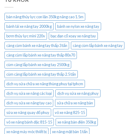
bàn nâng thủy lực con lăn 350kg nâng cao 1.5m
bánh lái xe nâng tay 2000kg
bánh xe nylon xe nâng tay
bơm thủy lực mini 220v
bạc đạn cổ xoay xe nâng tay
càng cùm bánh xe nâng tay thấp 3 tấn
càng cùm lắp bánh xe nâng tay
càng cùm lắp bánh xe nâng tay thấp 80x70
cùm càng lắp bánh xe nâng tay 2500kg
cùm càng lắp bánh xe nâng tay thấp 2.5 tấn
dịch vụ sửa chữa xe nâng thùng phuy tại tphcm
dịch vụ sửa xe nâng các loại
dịch vụ sửa xe nâng phuy
dịch vụ sửa xe nâng tay cao
sửa chữa xe nâng bàn
sửa xe nâng quay đổ phuy
vỏ xe nâng 825-15
vỏ xe nâng bánh đặc 815-15
xe nâng bàn điện 350kg
xe nâng máy móc thiết bị
xe nâng mặt bàn 1 tấn