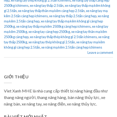
hẹp
,
xe nâng tay thép không gỉ 2.5 tấn ichimens
,
xe nâng tay thấp càng hẹp
2500kg ichimens
,
xe nâng tay thấp 2.5 tấn
,
xe nâng tay thấp mạ kẽm không
gỉ 2.5 tấn
,
xe nâng tay thấp thân mạ kẽm càng hẹp 2.5 tấn
,
xe nâng tay mạ
kẽm 2.5 tấn càng hẹp ichimens
,
xe nâng tay thấp 2.5 tấn càng hẹp
,
xe nâng
mạ kẽm 2.5 tấn càng hẹp
,
xe nâng tay thấp mạ kẽm không gỉ càng hẹp
2500kg
,
xe nâng tay thấp mạ kẽm 2500kg càng hẹp ichimens
,
xe nâng tay
mạ kẽm 2500kg
,
xe nâng tay càng hẹp 2500kg
,
xe nâng tay thân mạ kẽm
2500kg càng hẹp
,
xe nâng tay thấp thép không gỉ 2.5 tấn ichimens
,
xe nâng
tay thấp 2500kg
,
xe nâng tay thép không gỉ 2.5 tấn
,
xe nâng tay mạ kẽm
không gỉ càng hẹp 2.5 tấn
,
xe nâng mạ kẽm 2.5 tấn càng hẹp ichimens
Leave a comment
GIỚI THIỆU
Viet Xanh MHE là nhà cung cấp thiết bị nâng hàng đầu như
thang nâng người, thang nâng hàng, bàn nâng thủy lực, xe
nâng bàn, xe nâng tay, xe nâng điện, xe nâng thủy lực.
BÀI VIẾT MỚI NHẤT