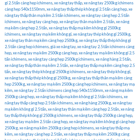
gỉ 2.5 tấn càng hẹp ichimens
,
xe nâng tay thấp
,
xe nâng tay 2500kg ichimens
càng hẹp 540x1150mm
,
xe nâng tay thấp thép không gỉ 2.5 tấn càng hẹp
,
xe
nâng tay thấp thân mạ kẽm 2.5 tấn ichimens
,
xe nâng tay càng hẹp 2.5 tấn
ichimens
,
xe nâng tay càng hẹp
,
xe nâng tay thân mạ kẽm 2.5 tấn
,
xe nâng
mạ kẽm càng hẹp 2.5 tấn
,
xe nâng tay thấp mạ kẽm không gỉ 2500kg
ichimens
,
xe nâng tay mạ kẽm không gỉ
,
xe nâng tay thép không gỉ 2500kg
,
xe nâng tay thân mạ kẽm càng hẹp 2500kg
,
xe nâng tay thấp thép không gỉ
2.5 tấn càng hẹp ichimens
,
giá xe nâng tay
,
xe nâng tay 2.5 tấn ichimens càng
hẹp
,
xe nâng tay mạ kẽm 2500kg càng hẹp
,
xe nâng tay mạ kẽm không gỉ 2.5
tấn ichimens
,
xe nâng tay càng hẹp 2500kg ichimens
,
xe nâng hàng 2.5 tấn
,
xe nâng tay thấp thân mạ kẽm 2.5 tấn
,
xe nâng tay thấp mạ kẽm càng hẹp 2.5
tấn
,
xe nâng tay thép không gỉ 2500kg ichimens
,
xe nâng tay thép không gỉ
,
xe nâng tay thấp thép không gỉ 2500kg
,
xe nâng tay thấp thân mạ kẽm càng
hẹp 2500kg
,
xe nâng tay mạ kẽm 2500kg càng hẹp ichimens
,
xe nâng tay mạ
kẽm
,
xe nâng tay 2.5 tấn ichimens càng hẹp 540x1150mm
,
xe nâng mạ kẽm
2500kg càng hẹp
,
xe nâng tay thấp mạ kẽm không gỉ 2.5 tấn ichimens
,
xe
nâng tay thấp càng hẹp 2.5 tấn ichimens
,
xe nâng hàng 2500kg
,
xe nâng tay
mạ kẽm không gỉ 2.5 tấn
,
xe nâng tay thân mạ kẽm càng hẹp 2.5 tấn
,
xe nâng
tay thấp thép không gỉ 2500kg ichimens
,
xe nâng tay thấp 2500kg càng hẹp
,
xe nâng tay mạ kẽm 2.5 tấn càng hẹp
,
xe nâng tay mạ kẽm không gỉ càng hẹp
2500kg
,
xe nâng mạ kẽm 2500kg càng hẹp ichimens
,
xe nâng tay thấp mạ
kẽm
,
xe nâng tay càng hẹp 2.5 tấn
,
xe nâng tay thấp mạ kẽm 2500kg càng