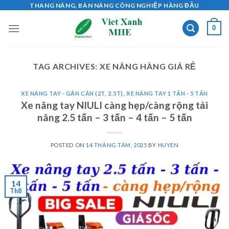
Skip
THANG NÂNG, BÀN NÂNG CÔNG NGHIỆP HÀNG ĐẦU
to
0
content
TAG ARCHIVES:
XE NÂNG HÀNG GIÁ RẺ
XE NÂNG TAY - GẮN CÂN (2T, 2.5T)
,
XE NÂNG TAY 1 TẤN - 5 TẤN
Xe nâng tay NIULI càng hẹp/càng rộng tải
nâng 2.5 tấn – 3 tấn – 4 tấn – 5 tấn
POSTED ON
14 THÁNG TÁM, 2025
BY
HUYEN
14
Th8