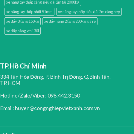
xe nâng tay thấp càng siêu dài 2m tải 2000kg
xe nâng tay thấp nhất 51mm
xe nâng tay thấp siêu dài 2m càng hẹp
xe đẩy 3 tầng 150kg
xe đẩy hàng 2 tầng 200kg giá rẻ
xe đẩy hàng xth130l
TP.Hồ Chí Minh
334 Tân Hòa Đông, P. Bình Trị Đông, Q.Bình Tân,
TP.HCM
Hotline/Zalo/Viber: 098.442.3150
Email: huyen@congnghiepvietxanh.com.vn