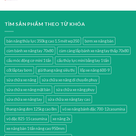
TÌM SẢN PHẨM THEO TỪ KHÓA
bàn nâng thủy lực 350kg cao 1.5 mét wp350
bơm xe nâng bàn
cùm bánh xe nâng tay 70x80
cùm càng lắp bánh xe nâng tay thấp 70x80
cẩu móc động cơ mini 1 tấn
cẩu thủy lực mini bằng tay 1 tấn
cốt lắp tay bơm
giá thang nâng siêu thị
lốp xe nâng 600-9
sửa chữa xe nâng
sửa chữa xe nâng di chuyển phuy
sửa chữa xe nâng mặt bàn
sửa chữa xe nâng phuy
sửa chữa xe nâng tay
sửa chữa xe nâng tay cao
thang nâng đơn 125kg cao 8m
vỏ xe nâng bánh đặc 700-12casumina
vỏ đặc 825-15 casumina
xe nâng 2x
xe nâng bàn 1 tấn nâng cao 950mm