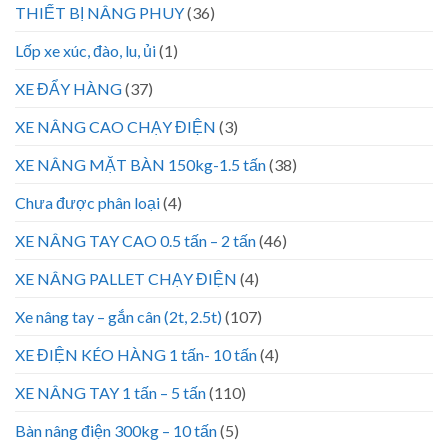
THIẾT BỊ NÂNG PHUY
(36)
Lốp xe xúc, đào, lu, ủi
(1)
XE ĐẨY HÀNG
(37)
XE NÂNG CAO CHẠY ĐIỆN
(3)
XE NÂNG MẶT BÀN 150kg-1.5 tấn
(38)
Chưa được phân loại
(4)
XE NÂNG TAY CAO 0.5 tấn – 2 tấn
(46)
XE NÂNG PALLET CHẠY ĐIỆN
(4)
Xe nâng tay – gắn cân (2t, 2.5t)
(107)
XE ĐIỆN KÉO HÀNG 1 tấn- 10 tấn
(4)
XE NÂNG TAY 1 tấn – 5 tấn
(110)
Bàn nâng điện 300kg – 10 tấn
(5)