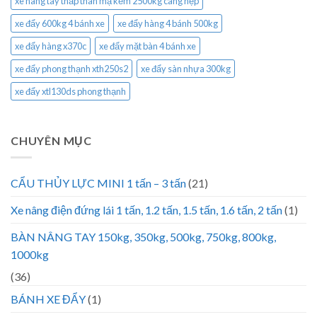
xe nâng tay thấp thân mạ kẽm 2500kg càng hẹp
xe đẩy 600kg 4 bánh xe
xe đẩy hàng 4 bánh 500kg
xe đẩy hàng x370c
xe đẩy mặt bàn 4 bánh xe
xe đẩy phong thạnh xth250s2
xe đẩy sàn nhựa 300kg
xe đẩy xtl130ds phong thạnh
CHUYÊN MỤC
CẨU THỦY LỰC MINI 1 tấn – 3 tấn
(21)
Xe nâng điện đứng lái 1 tấn, 1.2 tấn, 1.5 tấn, 1.6 tấn, 2 tấn
(1)
BÀN NÂNG TAY 150kg, 350kg, 500kg, 750kg, 800kg,
1000kg
(36)
BÁNH XE ĐẨY
(1)