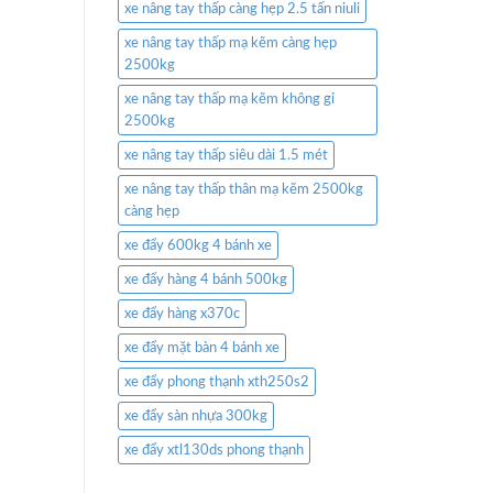
xe nâng tay thấp càng hẹp 2.5 tấn niuli
xe nâng tay thấp mạ kẽm càng hẹp
2500kg
xe nâng tay thấp mạ kẽm không gỉ
2500kg
xe nâng tay thấp siêu dài 1.5 mét
xe nâng tay thấp thân mạ kẽm 2500kg
càng hẹp
xe đẩy 600kg 4 bánh xe
xe đẩy hàng 4 bánh 500kg
xe đẩy hàng x370c
xe đẩy mặt bàn 4 bánh xe
xe đẩy phong thạnh xth250s2
xe đẩy sàn nhựa 300kg
xe đẩy xtl130ds phong thạnh