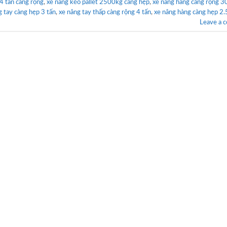
 4 tấn càng rộng
,
xe nâng kéo pallet 2500kg càng hẹp
,
xe nâng hàng càng rộng 
g tay càng hẹp 3 tấn
,
xe nâng tay thấp càng rộng 4 tấn
,
xe nâng hàng càng hẹp 2.
Leave a 