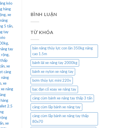
nâng kéo
ng hàng
BÌNH LUẬN
rộng
,
xe
 nâng
ng 5 tấn
,
ng tay
TỪ KHÓA
kéo
000kg
,
bàn nâng thủy lực con lăn 350kg nâng
nâng tay
cao 1.5m
 rộng
,
 thấp
bánh lái xe nâng tay 2000kg
tấn
,
xe
bánh xe nylon xe nâng tay
et càng
e nâng
bơm thủy lực mini 220v
p
,
xe
,
xe nâng
bạc đạn cổ xoay xe nâng tay
càng
càng cùm bánh xe nâng tay thấp 3 tấn
 hàng
llet 2.5
càng cùm lắp bánh xe nâng tay
âng
càng cùm lắp bánh xe nâng tay thấp
 rộng
80x70
tấn
,
xe