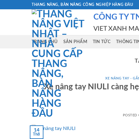
Skip
THANG NÂNG, BÀN NÂNG CÔNG NGHIỆP HÀNG ĐẦU
to
CÔNG TY T
content
VIET XANH M
TRANG CHỦ
SẢN PHẨM
TIN TỨC
THÔNG TI
T
XE NÂNG TAY - GẮN
Xe nâng tay NIULI càng hẹp
POSTED
14
Th8