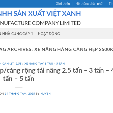
Giới thiệu
Hệ thống phân phối
Ti
NHH SẢN XUẤT VIỆT XANH
ANUFACTURE COMPANY LIMITED
N NHÀ CUNG CẤP
HOẠT ĐỘNG
AG ARCHIVES:
XE NÂNG HÀNG CÀNG HẸP 2500
 CÂN (2T, 2.5T)
,
XE NÂNG TAY 1 TẤN - 5 TẤN
/càng rộng tải nâng 2.5 tấn – 3 tấn – 
tấn – 5 tấn
 ON
14 THÁNG TÁM, 2025
BY
HUYEN