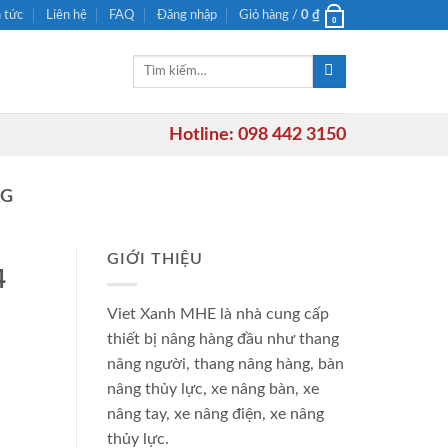
n tức
Liên hệ
FAQ
Đăng nhập
Giỏ hàng /
0
₫
0
Tìm
kiếm:
Hotline: 098 442 3150
KG
GIỚI THIỆU
4
Viet Xanh MHE là nhà cung cấp
thiết bị nâng hàng đầu như thang
nâng người, thang nâng hàng, bàn
nâng thủy lực, xe nâng bàn, xe
nâng tay, xe nâng điện, xe nâng
thủy lực.