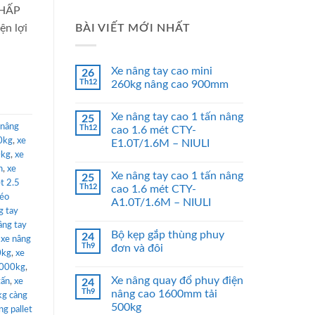
THẤP
BÀI VIẾT MỚI NHẤT
n lợi
Xe nâng tay cao mini
26
Th12
260kg nâng cao 900mm
Xe nâng tay cao 1 tấn nâng
25
 nâng
Th12
cao 1.6 mét CTY-
0kg
,
xe
E1.0T/1.6M – NIULI
0kg
,
xe
n
,
xe
Xe nâng tay cao 1 tấn nâng
25
et 2.5
Th12
cao 1.6 mét CTY-
kéo
A1.0T/1.6M – NIULI
g tay
âng tay
Bộ kẹp gắp thùng phuy
24
,
xe nâng
Th9
đơn và đôi
0kg
,
xe
 5000kg
,
Xe nâng quay đổ phuy điện
tấn
,
xe
24
Th9
nâng cao 1600mm tải
kg càng
500kg
ng pallet