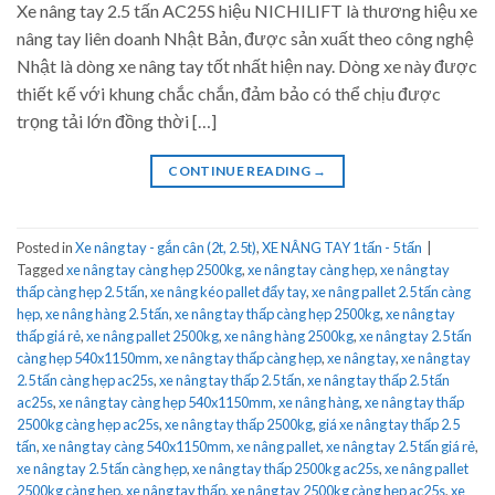
Xe nâng tay 2.5 tấn AC25S hiệu NICHILIFT là thương hiệu xe
nâng tay liên doanh Nhật Bản, được sản xuất theo công nghệ
Nhật là dòng xe nâng tay tốt nhất hiện nay. Dòng xe này được
thiết kế với khung chắc chắn, đảm bảo có thể chịu được
trọng tải lớn đồng thời […]
CONTINUE READING
→
Posted in
Xe nâng tay - gắn cân (2t, 2.5t)
,
XE NÂNG TAY 1 tấn - 5 tấn
|
Tagged
xe nâng tay càng hẹp 2500kg
,
xe nâng tay càng hẹp
,
xe nâng tay
thấp càng hẹp 2.5 tấn
,
xe nâng kéo pallet đẩy tay
,
xe nâng pallet 2.5 tấn càng
hẹp
,
xe nâng hàng 2.5 tấn
,
xe nâng tay thấp càng hẹp 2500kg
,
xe nâng tay
thấp giá rẻ
,
xe nâng pallet 2500kg
,
xe nâng hàng 2500kg
,
xe nâng tay 2.5 tấn
càng hẹp 540x1150mm
,
xe nâng tay thấp càng hẹp
,
xe nâng tay
,
xe nâng tay
2.5 tấn càng hẹp ac25s
,
xe nâng tay thấp 2.5 tấn
,
xe nâng tay thấp 2.5 tấn
ac25s
,
xe nâng tay càng hẹp 540x1150mm
,
xe nâng hàng
,
xe nâng tay thấp
2500kg càng hẹp ac25s
,
xe nâng tay thấp 2500kg
,
giá xe nâng tay thấp 2.5
tấn
,
xe nâng tay càng 540x1150mm
,
xe nâng pallet
,
xe nâng tay 2.5 tấn giá rẻ
,
xe nâng tay 2.5 tấn càng hẹp
,
xe nâng tay thấp 2500kg ac25s
,
xe nâng pallet
2500kg càng hẹp
,
xe nâng tay thấp
,
xe nâng tay 2500kg càng hẹp ac25s
,
xe