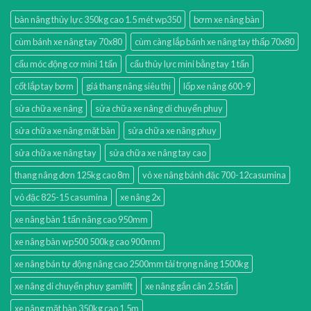
bàn nâng thủy lực 350kg cao 1.5 mét wp350
bơm xe nâng bàn
cùm bánh xe nâng tay 70x80
cùm càng lắp bánh xe nâng tay thấp 70x80
cẩu móc động cơ mini 1 tấn
cẩu thủy lực mini bằng tay 1 tấn
cốt lắp tay bơm
giá thang nâng siêu thị
lốp xe nâng 600-9
sửa chữa xe nâng
sửa chữa xe nâng di chuyển phuy
sửa chữa xe nâng mặt bàn
sửa chữa xe nâng phuy
sửa chữa xe nâng tay
sửa chữa xe nâng tay cao
thang nâng đơn 125kg cao 8m
vỏ xe nâng bánh đặc 700-12casumina
vỏ đặc 825-15 casumina
xe nâng 2x
xe nâng bàn 1 tấn nâng cao 950mm
xe nâng bàn wp500 500kg cao 900mm
xe nâng bán tự động nâng cao 2500mm tải trọng nâng 1500kg
xe nâng di chuyển phuy gamlift
xe nâng gắn cân 2.5 tấn
xe nâng mặt bàn 350kg cao 1.5m