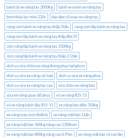
bánh lái xe nâng tay 2000kg
bánh xe nylon xe nâng tay
bơm thủy lực mini 220v
bạc đạn cổ xoay xe nâng tay
càng cùm bánh xe nâng tay thấp 3 tấn
càng cùm lắp bánh xe nâng tay
càng cùm lắp bánh xe nâng tay thấp 80x70
cùm càng lắp bánh xe nâng tay 2500kg
cùm càng lắp bánh xe nâng tay thấp 2.5 tấn
dịch vụ sửa chữa xe nâng thùng phuy tại tphcm
dịch vụ sửa xe nâng các loại
dịch vụ sửa xe nâng phuy
dịch vụ sửa xe nâng tay cao
sửa chữa xe nâng bàn
sửa xe nâng quay đổ phuy
vỏ xe nâng 825-15
vỏ xe nâng bánh đặc 815-15
xe nâng bàn điện 350kg
xe nâng máy móc thiết bị
xe nâng mặt bàn 1 tấn
xe nâng mặt bàn 500kg nâng cao 1300mm
xe nâng mặt bàn 800kg nâng cao 0.95m
xe nâng mặt bàn có con lăn