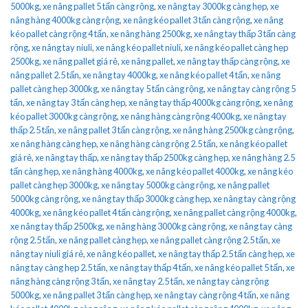
5000kg
,
xe nâng pallet 5 tấn càng rộng
,
xe nâng tay 3000kg càng hẹp
,
xe
nâng hàng 4000kg càng rộng
,
xe nâng kéo pallet 3 tấn càng rộng
,
xe nâng
kéo pallet càng rộng 4 tấn
,
xe nâng hàng 2500kg
,
xe nâng tay thấp 3 tấn càng
rộng
,
xe nâng tay niuli
,
xe nâng kéo pallet niuli
,
xe nâng kéo pallet càng hẹp
2500kg
,
xe nâng pallet giá rẻ
,
xe nâng pallet
,
xe nâng tay thấp càng rộng
,
xe
nâng pallet 2.5 tấn
,
xe nâng tay 4000kg
,
xe nâng kéo pallet 4 tấn
,
xe nâng
pallet càng hẹp 3000kg
,
xe nâng tay 5 tấn càng rộng
,
xe nâng tay càng rộng 5
tấn
,
xe nâng tay 3 tấn càng hẹp
,
xe nâng tay thấp 4000kg càng rộng
,
xe nâng
kéo pallet 3000kg càng rộng
,
xe nâng hàng càng rộng 4000kg
,
xe nâng tay
thấp 2.5 tấn
,
xe nâng pallet 3 tấn càng rộng
,
xe nâng hàng 2500kg càng rộng
,
xe nâng hàng càng hẹp
,
xe nâng hàng càng rộng 2.5 tấn
,
xe nâng kéo pallet
giá rẻ
,
xe nâng tay thấp
,
xe nâng tay thấp 2500kg càng hẹp
,
xe nâng hàng 2.5
tấn càng hẹp
,
xe nâng hàng 4000kg
,
xe nâng kéo pallet 4000kg
,
xe nâng kéo
pallet càng hẹp 3000kg
,
xe nâng tay 5000kg càng rộng
,
xe nâng pallet
5000kg càng rộng
,
xe nâng tay thấp 3000kg càng hẹp
,
xe nâng tay càng rộng
4000kg
,
xe nâng kéo pallet 4 tấn càng rộng
,
xe nâng pallet càng rộng 4000kg
,
xe nâng tay thấp 2500kg
,
xe nâng hàng 3000kg càng rộng
,
xe nâng tay càng
rộng 2.5 tấn
,
xe nâng pallet càng hẹp
,
xe nâng pallet càng rộng 2.5 tấn
,
xe
nâng tay niuli giá rẻ
,
xe nâng kéo pallet
,
xe nâng tay thấp 2.5 tấn càng hẹp
,
xe
nâng tay càng hẹp 2.5 tấn
,
xe nâng tay thấp 4 tấn
,
xe nâng kéo pallet 5 tấn
,
xe
nâng hàng càng rộng 3 tấn
,
xe nâng tay 2.5 tấn
,
xe nâng tay càng rộng
5000kg
,
xe nâng pallet 3 tấn càng hẹp
,
xe nâng tay càng rộng 4 tấn
,
xe nâng