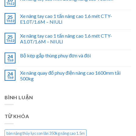
Th12
Xe nâng tay cao 1 tấn nâng cao 1.6 mét CTY-
25
Th12
E1.0T/1.6M – NIULI
Xe nâng tay cao 1 tấn nâng cao 1.6 mét CTY-
25
Th12
A1.0T/1.6M – NIULI
Bộ kẹp gắp thùng phuy đơn và đôi
24
Th9
Xe nâng quay đổ phuy điện nâng cao 1600mm tải
24
Th9
500kg
BÌNH LUẬN
TỪ KHÓA
bàn nâng thủy lực con lăn 350kg nâng cao 1.5m