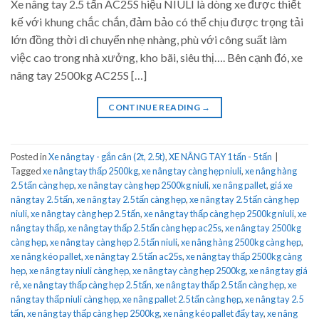
Xe nâng tay 2.5 tấn AC25S hiệu NIULI là dòng xe được thiết
kế với khung chắc chắn, đảm bảo có thể chịu được trọng tải
lớn đồng thời di chuyển nhẹ nhàng, phù với công suất làm
việc cao trong nhà xưởng, kho bãi, siêu thị…. Bên cạnh đó, xe
nâng tay 2500kg AC25S […]
CONTINUE READING
→
Posted in
Xe nâng tay - gắn cân (2t, 2.5t)
,
XE NÂNG TAY 1 tấn - 5 tấn
|
Tagged
xe nâng tay thấp 2500kg
,
xe nâng tay càng hẹp niuli
,
xe nâng hàng
2.5 tấn càng hẹp
,
xe nâng tay càng hẹp 2500kg niuli
,
xe nâng pallet
,
giá xe
nâng tay 2.5 tấn
,
xe nâng tay 2.5 tấn càng hẹp
,
xe nâng tay 2.5 tấn càng hẹp
niuli
,
xe nâng tay càng hẹp 2.5 tấn
,
xe nâng tay thấp càng hẹp 2500kg niuli
,
xe
nâng tay thấp
,
xe nâng tay thấp 2.5 tấn càng hẹp ac25s
,
xe nâng tay 2500kg
càng hẹp
,
xe nâng tay càng hẹp 2.5 tấn niuli
,
xe nâng hàng 2500kg càng hẹp
,
xe nâng kéo pallet
,
xe nâng tay 2.5 tấn ac25s
,
xe nâng tay thấp 2500kg càng
hẹp
,
xe nâng tay niuli càng hẹp
,
xe nâng tay càng hẹp 2500kg
,
xe nâng tay giá
rẻ
,
xe nâng tay thấp càng hẹp 2.5 tấn
,
xe nâng tay thấp 2.5 tấn càng hẹp
,
xe
nâng tay thấp niuli càng hẹp
,
xe nâng pallet 2.5 tấn càng hẹp
,
xe nâng tay 2.5
tấn
,
xe nâng tay thấp càng hẹp 2500kg
,
xe nâng kéo pallet đẩy tay
,
xe nâng