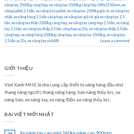
nâng tay 2500kg càng hẹp
,
xe nâng tay 2500kg càng hẹp 540x1150mm
,
xe
nâng pallet 2.5 tấn
,
xe nâng kéo pallet
,
xe nâng tay 2500kg giá rẻ
,
xe nâng tay
nhật
,
xe nâng hàng 2.5 tấn càng hẹp
,
xe nâng tay giá rẻ
,
giá xe nâng tay 2.5
tấn
,
xe nâng tay thấp 2500kg càng hẹp
,
xe nâng tay càng hẹp 2.5 tấn
,
xe nâng
tay 2.5 tấn
,
xe nâng tay thấp 2.5 tấn càng hẹp ac25s
,
xe nâng tay thấp 2.5 tấn
càng hẹp
,
xe nâng hàng 2500kg càng hẹp
,
xe nâng tay 2500kg
,
xe nâng tay
2.5 tấn ac25s
,
xe nâng tay nichilift
Leave a comment
GIỚI THIỆU
Viet Xanh MHE là nhà cung cấp thiết bị nâng hàng đầu như
thang nâng người, thang nâng hàng, bàn nâng thủy lực, xe
nâng bàn, xe nâng tay, xe nâng điện, xe nâng thủy lực.
BÀI VIẾT MỚI NHẤT
Xe nâng tay cao mini 260kg nâng cao 900mm
26