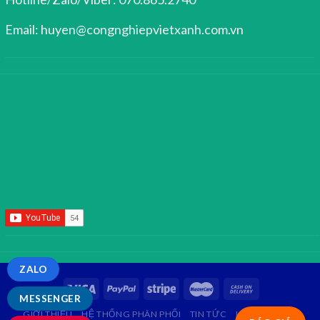
Email: huyen@congnghiepvietxanh.com.vn
ZALO
MESSENGER
GIỚI THIỆU
HỆ THỐNG PHÂN PHỐI
TIN TỨC
LIÊN HỆ
FAQ