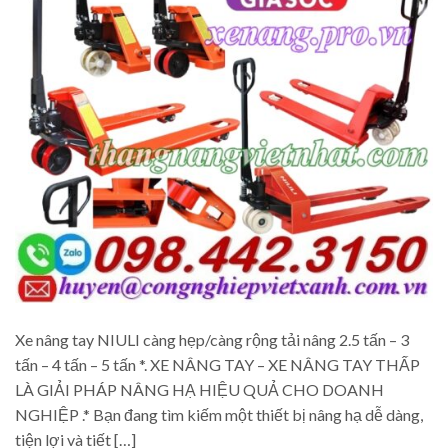
Xe nâng tay NIULI càng hẹp/càng rộng tải nâng 2.5 tấn – 3
tấn – 4 tấn – 5 tấn *. XE NÂNG TAY – XE NÂNG TAY THẤP
LÀ GIẢI PHÁP NÂNG HẠ HIỆU QUẢ CHO DOANH
NGHIỆP .* Bạn đang tìm kiếm một thiết bị nâng hạ dễ dàng,
tiện lợi và tiết […]