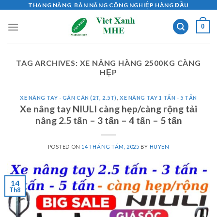
Skip
THANG NÂNG, BÀN NÂNG CÔNG NGHIỆP HÀNG ĐẦU
to
0
content
TAG ARCHIVES:
XE NÂNG HÀNG 2500KG CÀNG
HẸP
XE NÂNG TAY - GẮN CÂN (2T, 2.5T)
,
XE NÂNG TAY 1 TẤN - 5 TẤN
Xe nâng tay NIULI càng hẹp/càng rộng tải
nâng 2.5 tấn – 3 tấn – 4 tấn – 5 tấn
POSTED ON
14 THÁNG TÁM, 2025
BY
HUYEN
14
Th8