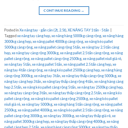
CONTINUE READING
→
Posted in
Xe nâng tay - gắn cân (2t, 2.5t)
,
XE NÂNG TAY 1 tấn - 5 tấn
|
Tagged
xe nâng tay càng hẹp
,
xe nâng hàng 5000kg càng rộng
,
xe nâng hàng
3000kg càng hẹp
,
xe nâng pallet 4000kg càng rộng
,
xe nâng kéo pallet
5000kg càng rộng
,
xe nâng pallet càng rộng 5 tấn
,
xe nâng tay 2.5 tấn càng
hẹp
,
xe nâng tay càng rộng 3000kg
,
xe nâng pallet 2.5 tấn càng rộng
,
xe nâng
pallet càng rộng
,
xe nâng pallet càng rộng 2500kg
,
xe nâng pallet niuli giá rẻ
,
xe nâng tay 5 tấn
,
xe nâng pallet 5 tấn
,
xe nâng pallet 2.5 tấn càng hẹp
,
xe
nâng tay 4 tấn càng rộng
,
xe nâng kéo pallet 2500kg càng hẹp
,
xe nâng hàng
càng rộng 3000kg
,
xe nâng tay 3 tấn
,
xe nâng tay thấp càng rộng 5000kg
,
xe
nâng tay càng hẹp 3 tấn
,
xe nâng tay thấp càng rộng 4 tấn
,
xe nâng hàng càng
hẹp 2.5 tấn
,
xe nâng kéo pallet càng rộng 5 tấn
,
xe nâng tay 2500kg càng hẹp
,
xe nâng tay càng rộng 3 tấn
,
xe nâng tay thấp càng rộng 2.5 tấn
,
xe nâng kéo
pallet càng rộng
,
xe nâng kéo pallet càng rộng 2500kg
,
xe nâng kéo pallet
niuli giá rẻ
,
xe nâng tay 5000kg
,
xe nâng hàng 5 tấn càng rộng
,
xe nâng pallet
2500kg
,
xe nâng pallet 4000kg
,
xe nâng kéo pallet 2.5 tấn càng rộng
,
xe nâng
pallet càng rộng 3000kg
,
xe nâng tay 3000kg
,
xe nâng tay thấp giá rẻ
,
xe
nâng pallet 3000kg càng hẹp
,
xe nâng tay thấp càng rộng 4000kg
,
xe nâng
pallet càng hẹp 2.5 tấn
,
xe nâng hàng càng rộng 5000kg
,
xe nâng tay thấp