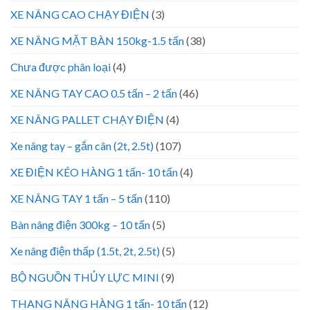
XE NÂNG CAO CHẠY ĐIỆN
(3)
XE NÂNG MẶT BÀN 150kg-1.5 tấn
(38)
Chưa được phân loại
(4)
XE NÂNG TAY CAO 0.5 tấn – 2 tấn
(46)
XE NÂNG PALLET CHẠY ĐIỆN
(4)
Xe nâng tay – gắn cân (2t, 2.5t)
(107)
XE ĐIỆN KÉO HÀNG 1 tấn- 10 tấn
(4)
XE NÂNG TAY 1 tấn – 5 tấn
(110)
Bàn nâng điện 300kg – 10 tấn
(5)
Xe nâng điện thấp (1.5t, 2t, 2.5t)
(5)
BỘ NGUỒN THỦY LỰC MINI
(9)
THANG NÂNG HÀNG 1 tấn- 10 tấn
(12)