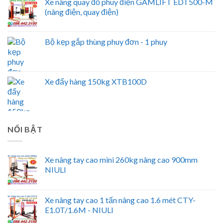
Xe nâng quay đổ phuy điện GAMLIFT EDT500-M
(nâng điện, quay điện)
Bộ kẹp gắp thùng phuy đơn - 1 phuy
Xe đẩy hàng 150kg XTB100D
NỔI BẬT
Xe nâng tay cao mini 260kg nâng cao 900mm
NIULI
Xe nâng tay cao 1 tấn nâng cao 1.6 mét CTY-
E1.0T/1.6M - NIULI