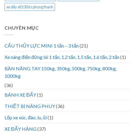
xe đẩy xtl130ds phong thạnh
CHUYÊN MỤC
CẨU THỦY LỰC MINI 1 tấn – 3 tấn
(21)
Xe nâng điện đứng lái 1 tấn, 1.2 tấn, 1.5 tấn, 1.6 tấn, 2 tấn
(1)
BÀN NÂNG TAY 150kg, 350kg, 500kg, 750kg, 800kg,
1000kg
(36)
BÁNH XE ĐẨY
(1)
THIẾT BỊ NÂNG PHUY
(36)
Lốp xe xúc, đào, lu, ủi
(1)
XE ĐẨY HÀNG
(37)