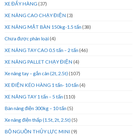
XE ĐẨY HÀNG
(37)
XE NÂNG CAO CHẠY ĐIỆN
(3)
XE NÂNG MẶT BÀN 150kg-1.5 tấn
(38)
Chưa được phân loại
(4)
XE NÂNG TAY CAO 0.5 tấn – 2 tấn
(46)
XE NÂNG PALLET CHẠY ĐIỆN
(4)
Xe nâng tay – gắn cân (2t, 2.5t)
(107)
XE ĐIỆN KÉO HÀNG 1 tấn- 10 tấn
(4)
XE NÂNG TAY 1 tấn – 5 tấn
(110)
Bàn nâng điện 300kg – 10 tấn
(5)
Xe nâng điện thấp (1.5t, 2t, 2.5t)
(5)
BỘ NGUỒN THỦY LỰC MINI
(9)