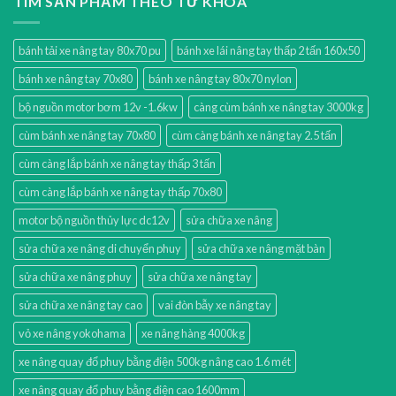
TÌM SẢN PHẨM THEO TỪ KHÓA
bánh tải xe nâng tay 80x70 pu
bánh xe lái nâng tay thấp 2 tấn 160x50
bánh xe nâng tay 70x80
bánh xe nâng tay 80x70 nylon
bộ nguồn motor bơm 12v -1.6kw
càng cùm bánh xe nâng tay 3000kg
cùm bánh xe nâng tay 70x80
cùm càng bánh xe nâng tay 2.5 tấn
cùm càng lắp bánh xe nâng tay thấp 3 tấn
cùm càng lắp bánh xe nâng tay thấp 70x80
motor bộ nguồn thủy lực dc12v
sửa chữa xe nâng
sửa chữa xe nâng di chuyển phuy
sửa chữa xe nâng mặt bàn
sửa chữa xe nâng phuy
sửa chữa xe nâng tay
sửa chữa xe nâng tay cao
vai đòn bẫy xe nâng tay
vỏ xe nâng yokohama
xe nâng hàng 4000kg
xe nâng quay đổ phuy bằng điện 500kg nâng cao 1.6 mét
xe nâng quay đổ phuy bằng điện cao 1600mm