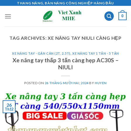
Skip
THANG NÂNG, BÀN NÂNG CÔNG NGHIỆP HÀNG ĐẦU
to
0
content
TAG ARCHIVES:
XE NÂNG TAY NIULI CÀNG HẸP
XE NÂNG TAY - GẮN CÂN (2T, 2.5T)
,
XE NÂNG TAY 1 TẤN - 5 TẤN
Xe nâng tay thấp 3 tấn càng hẹp AC30S –
NIULI
POSTED ON
26 THÁNG MƯỜI HAI, 2024
BY
HUYEN
26
Th12