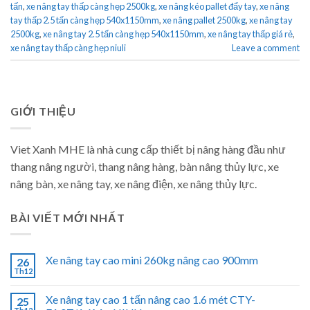
tấn
,
xe nâng tay thấp càng hẹp 2500kg
,
xe nâng kéo pallet đẩy tay
,
xe nâng
tay thấp 2.5 tấn càng hẹp 540x1150mm
,
xe nâng pallet 2500kg
,
xe nâng tay
2500kg
,
xe nâng tay 2.5 tấn càng hẹp 540x1150mm
,
xe nâng tay thấp giá rẻ
,
xe nâng tay thấp càng hẹp niuli
Leave a comment
GIỚI THIỆU
Viet Xanh MHE là nhà cung cấp thiết bị nâng hàng đầu như
thang nâng người, thang nâng hàng, bàn nâng thủy lực, xe
nâng bàn, xe nâng tay, xe nâng điện, xe nâng thủy lực.
BÀI VIẾT MỚI NHẤT
Xe nâng tay cao mini 260kg nâng cao 900mm
26
Th12
Xe nâng tay cao 1 tấn nâng cao 1.6 mét CTY-
25