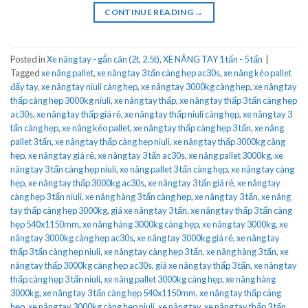
CONTINUE READING
→
Posted in
Xe nâng tay - gắn cân (2t, 2.5t)
,
XE NÂNG TAY 1 tấn - 5 tấn
|
Tagged
xe nâng pallet
,
xe nâng tay 3 tấn càng hẹp ac30s
,
xe nâng kéo pallet
đẩy tay
,
xe nâng tay niuli càng hẹp
,
xe nâng tay 3000kg càng hẹp
,
xe nâng tay
thấp càng hẹp 3000kg niuli
,
xe nâng tay thấp
,
xe nâng tay thấp 3 tấn càng hẹp
ac30s
,
xe nâng tay thấp giá rẻ
,
xe nâng tay thấp niuli càng hẹp
,
xe nâng tay 3
tấn càng hẹp
,
xe nâng kéo pallet
,
xe nâng tay thấp càng hẹp 3 tấn
,
xe nâng
pallet 3 tấn
,
xe nâng tay thấp càng hẹp niuli
,
xe nâng tay thấp 3000kg càng
hẹp
,
xe nâng tay giá rẻ
,
xe nâng tay 3 tấn ac30s
,
xe nâng pallet 3000kg
,
xe
nâng tay 3 tấn càng hẹp niuli
,
xe nâng pallet 3 tấn càng hẹp
,
xe nâng tay càng
hẹp
,
xe nâng tay thấp 3000kg ac30s
,
xe nâng tay 3 tấn giá rẻ
,
xe nâng tay
càng hẹp 3 tấn niuli
,
xe nâng hàng 3 tấn càng hẹp
,
xe nâng tay 3 tấn
,
xe nâng
tay thấp càng hẹp 3000kg
,
giá xe nâng tay 3 tấn
,
xe nâng tay thấp 3 tấn càng
hẹp 540x1150mm
,
xe nâng hàng 3000kg càng hẹp
,
xe nâng tay 3000kg
,
xe
nâng tay 3000kg càng hẹp ac30s
,
xe nâng tay 3000kg giá rẻ
,
xe nâng tay
thấp 3 tấn càng hẹp niuli
,
xe nâng tay càng hẹp 3 tấn
,
xe nâng hàng 3 tấn
,
xe
nâng tay thấp 3000kg càng hẹp ac30s
,
giá xe nâng tay thấp 3 tấn
,
xe nâng tay
thấp càng hẹp 3 tấn niuli
,
xe nâng pallet 3000kg càng hẹp
,
xe nâng hàng
3000kg
,
xe nâng tay 3 tấn càng hẹp 540x1150mm
,
xe nâng tay thấp càng
hẹp
,
xe nâng tay 3000kg càng hẹp niuli
,
xe nâng tay
,
xe nâng tay thấp 3 tấn