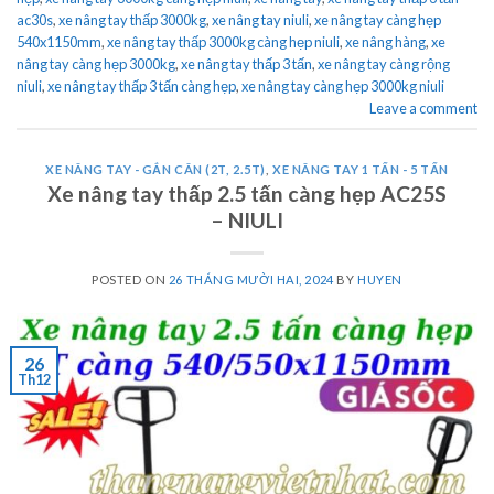
ac30s
,
xe nâng tay thấp 3000kg
,
xe nâng tay niuli
,
xe nâng tay càng hẹp
540x1150mm
,
xe nâng tay thấp 3000kg càng hẹp niuli
,
xe nâng hàng
,
xe
nâng tay càng hẹp 3000kg
,
xe nâng tay thấp 3 tấn
,
xe nâng tay càng rộng
niuli
,
xe nâng tay thấp 3 tấn càng hẹp
,
xe nâng tay càng hẹp 3000kg niuli
Leave a comment
XE NÂNG TAY - GẮN CÂN (2T, 2.5T)
,
XE NÂNG TAY 1 TẤN - 5 TẤN
Xe nâng tay thấp 2.5 tấn càng hẹp AC25S
– NIULI
POSTED ON
26 THÁNG MƯỜI HAI, 2024
BY
HUYEN
26
Th12