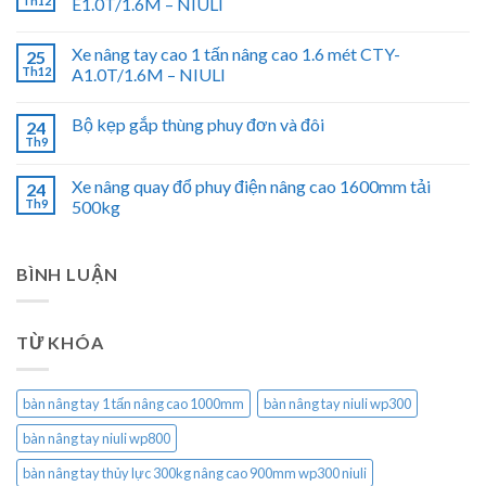
Th12
E1.0T/1.6M – NIULI
Xe nâng tay cao 1 tấn nâng cao 1.6 mét CTY-
25
Th12
A1.0T/1.6M – NIULI
Bộ kẹp gắp thùng phuy đơn và đôi
24
Th9
Xe nâng quay đổ phuy điện nâng cao 1600mm tải
24
Th9
500kg
BÌNH LUẬN
TỪ KHÓA
bàn nâng tay 1 tấn nâng cao 1000mm
bàn nâng tay niuli wp300
bàn nâng tay niuli wp800
bàn nâng tay thủy lực 300kg nâng cao 900mm wp300 niuli