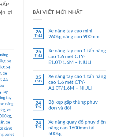
THẤP
BÀI VIẾT MỚI NHẤT
n lợi
Xe nâng tay cao mini
26
Th12
260kg nâng cao 900mm
Xe nâng tay cao 1 tấn nâng
25
 nâng
Th12
cao 1.6 mét CTY-
0kg
,
xe
E1.0T/1.6M – NIULI
0kg
,
xe
n
,
xe
Xe nâng tay cao 1 tấn nâng
25
et 2.5
Th12
cao 1.6 mét CTY-
kéo
A1.0T/1.6M – NIULI
g tay
âng tay
Bộ kẹp gắp thùng phuy
24
,
xe nâng
Th9
đơn và đôi
0kg
,
xe
 5000kg
,
Xe nâng quay đổ phuy điện
tấn
,
xe
24
Th9
nâng cao 1600mm tải
kg càng
500kg
ng pallet