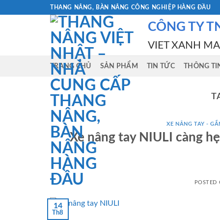
Skip
THANG NÂNG, BÀN NÂNG CÔNG NGHIỆP HÀNG ĐẦU
to
CÔNG TY T
content
VIET XANH M
TRANG CHỦ
SẢN PHẨM
TIN TỨC
THÔNG TI
T
XE NÂNG TAY - GẮN
Xe nâng tay NIULI càng hẹp
POSTED
14
Th8