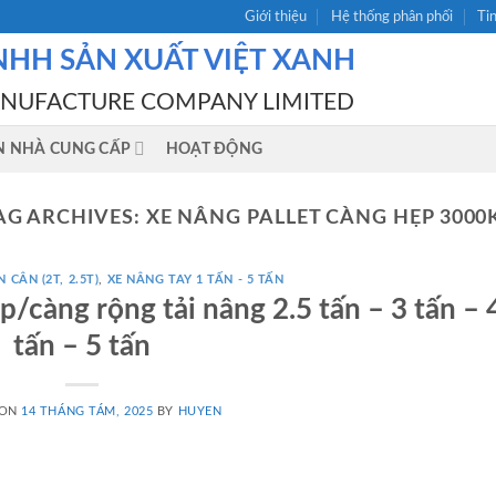
Giới thiệu
Hệ thống phân phối
Ti
NHH SẢN XUẤT VIỆT XANH
ANUFACTURE COMPANY LIMITED
N NHÀ CUNG CẤP
HOẠT ĐỘNG
AG ARCHIVES:
XE NÂNG PALLET CÀNG HẸP 3000
 CÂN (2T, 2.5T)
,
XE NÂNG TAY 1 TẤN - 5 TẤN
/càng rộng tải nâng 2.5 tấn – 3 tấn – 
tấn – 5 tấn
 ON
14 THÁNG TÁM, 2025
BY
HUYEN