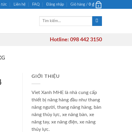
n tức
Liên hệ
FAQ
Đăng nhập
Giỏ hàng /
0
₫
0
Tìm
kiếm:
Hotline: 098 442 3150
KG
GIỚI THIỆU
4
Viet Xanh MHE là nhà cung cấp
thiết bị nâng hàng đầu như thang
nâng người, thang nâng hàng, bàn
nâng thủy lực, xe nâng bàn, xe
nâng tay, xe nâng điện, xe nâng
thủy lực.