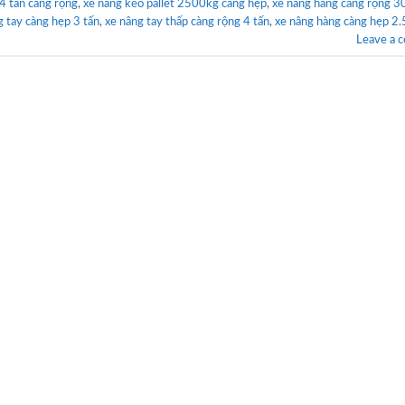
 4 tấn càng rộng
,
xe nâng kéo pallet 2500kg càng hẹp
,
xe nâng hàng càng rộng 
g tay càng hẹp 3 tấn
,
xe nâng tay thấp càng rộng 4 tấn
,
xe nâng hàng càng hẹp 2.
Leave a 