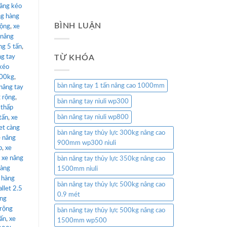
nâng kéo
ng hàng
BÌNH LUẬN
rộng
,
xe
 nâng
ng 5 tấn
,
ng tay
TỪ KHÓA
kéo
000kg
,
bàn nâng tay 1 tấn nâng cao 1000mm
nâng tay
 rộng
,
bàn nâng tay niuli wp300
 thấp
bàn nâng tay niuli wp800
tấn
,
xe
et càng
bàn nâng tay thủy lực 300kg nâng cao
e nâng
900mm wp300 niuli
p
,
xe
,
xe nâng
bàn nâng tay thủy lực 350kg nâng cao
càng
1500mm niuli
 hàng
bàn nâng tay thủy lực 500kg nâng cao
llet 2.5
0.9 mét
âng
 rộng
bàn nâng tay thủy lực 500kg nâng cao
tấn
,
xe
1500mm wp500