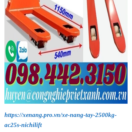
https://xenang.pro.vn/xe-nang-tay-2500kg-
ac25s-nichilift