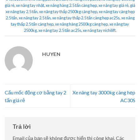
giá rẻ
,
xe nâng tay nhật
,
xe nâng hàng 2.5 tấn càng hẹp
,
xe nâng tay giá rẻ
,
giá
xe nâng tay 2.5 tấn
,
xe nâng tay thấp 2500kg càng hẹp
,
xe nâng tay càng hẹp
2.5 tấn
,
xe nâng tay 2.5 tấn
,
xe nâng tay thấp 2.5 tấn càng hẹp ac25s
,
xe nâng
tay thấp 2.5 tấn càng hẹp
,
xe nâng hàng 2500kg càng hẹp
,
xe nâng tay
2500kg
,
xe nâng tay 2.5 tấn ac25s
,
xe nâng tay nichilift
.
HUYEN
Cẩu mốc động cơ bằng tay 2
Xe nâng tay 3000kg càng hẹp
tấn giá rẻ
AC30S
Trả lời
Email của bạn sẽ không được hiển thị công khai.
Các