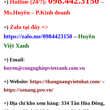
098.442.3150
Hotline (24/7):
–
+)
Ms.Huyền – P.Kinh doanh
Zalo tại đây =>
+)
https://zalo.me/0984423150
–
Huyền
Việt Xanh
+) Email:
huyen@congnghiepvietxanh.com.vn
+) Website:
https://thangnangvietnhat.com/
–
https://xenang.pro.vn/
+)
Địa chỉ kho xem hàng: 334 Tân Hòa Đông,