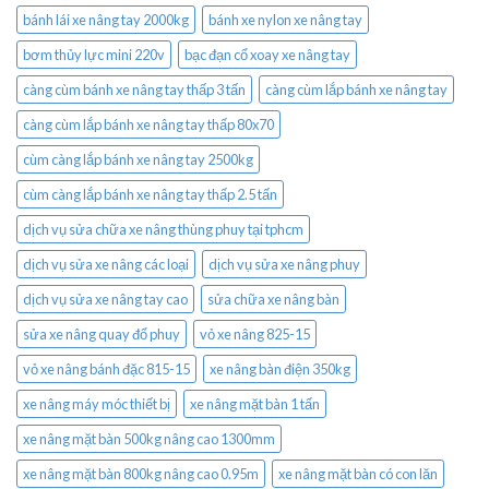
bánh lái xe nâng tay 2000kg
bánh xe nylon xe nâng tay
bơm thủy lực mini 220v
bạc đạn cổ xoay xe nâng tay
càng cùm bánh xe nâng tay thấp 3 tấn
càng cùm lắp bánh xe nâng tay
càng cùm lắp bánh xe nâng tay thấp 80x70
cùm càng lắp bánh xe nâng tay 2500kg
cùm càng lắp bánh xe nâng tay thấp 2.5 tấn
dịch vụ sửa chữa xe nâng thùng phuy tại tphcm
dịch vụ sửa xe nâng các loại
dịch vụ sửa xe nâng phuy
dịch vụ sửa xe nâng tay cao
sửa chữa xe nâng bàn
sửa xe nâng quay đổ phuy
vỏ xe nâng 825-15
vỏ xe nâng bánh đặc 815-15
xe nâng bàn điện 350kg
xe nâng máy móc thiết bị
xe nâng mặt bàn 1 tấn
xe nâng mặt bàn 500kg nâng cao 1300mm
xe nâng mặt bàn 800kg nâng cao 0.95m
xe nâng mặt bàn có con lăn