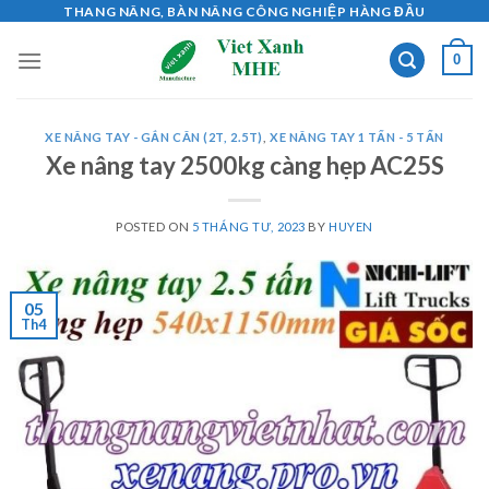
Skip
THANG NÂNG, BÀN NÂNG CÔNG NGHIỆP HÀNG ĐẦU
to
0
content
XE NÂNG TAY - GẮN CÂN (2T, 2.5T)
,
XE NÂNG TAY 1 TẤN - 5 TẤN
Xe nâng tay 2500kg càng hẹp AC25S
POSTED ON
5 THÁNG TƯ, 2023
BY
HUYEN
05
Th4