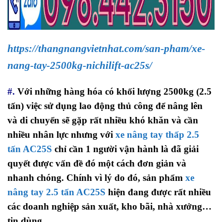
https://thangnangvietnhat.com/san-pham/xe-
nang-tay-2500kg-nichilift-ac25s/
#.
Với những hàng hóa có khối lượng 2500kg (2.5
tấn) việc sử dụng lao động thủ công để nâng lên
và di chuyển sẽ gặp rất nhiều khó khăn và cần
nhiều nhân lực nhưng với
xe nâng tay thấp 2.5
tấn AC25S
chỉ cần 1 người vận hành là đã giải
quyết được vấn đề đó một cách đơn giản và
nhanh chóng. Chính vì lý do đó, sản phẩm
xe
nâng tay 2.5 tấn AC25S
hiện đang được rất nhiều
các doanh nghiệp sản xuất, kho bãi, nhà xưởng…
tin dùng.