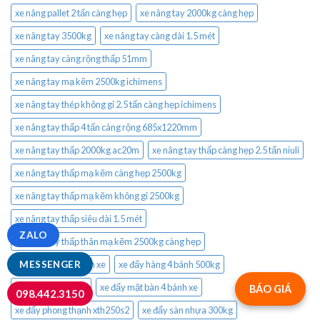
xe nâng pallet 2 tấn càng hẹp
xe nâng tay 2000kg càng hẹp
xe nâng tay 3500kg
xe nâng tay càng dài 1.5 mét
xe nâng tay càng rộng thấp 51mm
xe nâng tay mạ kẽm 2500kg ichimens
xe nâng tay thép không gỉ 2.5 tấn càng hẹp ichimens
xe nâng tay thấp 4 tấn càng rộng 685x1220mm
xe nâng tay thấp 2000kg ac20m
xe nâng tay thấp càng hẹp 2.5 tấn niuli
xe nâng tay thấp mạ kẽm càng hẹp 2500kg
xe nâng tay thấp mạ kẽm không gỉ 2500kg
xe nâng tay thấp siêu dài 1.5 mét
ZALO
xe nâng tay thấp thân mạ kẽm 2500kg càng hẹp
xe đẩy 600kg 4 bánh xe
xe đẩy hàng 4 bánh 500kg
MESSENGER
xe đẩy hàng x370c
xe đẩy mặt bàn 4 bánh xe
BÁO GIÁ
098.442.3150
xe đẩy phong thạnh xth250s2
xe đẩy sàn nhựa 300kg