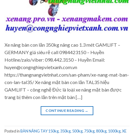
Xe nâng bàn con lăn 350kg nâng cao 1.3 mét GAMLIFT –
GERMANY giá siêu rẻ call 0984423150 – Huyền
Hotline/zalo/viber: 098.442.3150 – Huyền Email:
huyen@congnghiepvietxanh.com.vn
https://thangnangvietnhat.com/san-pham/xe-nang-mat-ban-
con-lan-tal35/ Xe nâng mặt bàn con lăn TAL35 hiệu
GAMLIFT – công nghệ Đức là loại xe nâng mặt bàn được
trang bị thêm con lăn trên mặt bàn […]
CONTINUE READING
→
Posted in
BÀN NÂNG TAY 150kg, 350kg, 500kg, 750kg, 800kg, 1000kg
,
XE