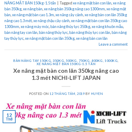
NÂNG MẶT BÀN 150kg-1.5 tấn
|
Tagged
xe nâng mặt bàn con lăn
,
xe nâng
bàn 350kg
,
xe nâng bàn
,
xe nâng bàn 350kg nâng cao 1300mm
,
xe nâng mặt
bàn
,
xe nâng mặt bàn cao 1.3m
,
xe nâng cây cảnh
,
xe nâng bàn con lăn 350kg
nâng cao 1.3 mét
,
xe nâng chậu cây cảnh
,
xe nâng mặt bàn con lăn 350kg cao
1300mm
,
xe nâng máy móc
,
bàn nâng thủy lực 350kg
,
xe nâng khuôn mẫu
,
bàn nâng tay con lăn
,
bàn nâng thủy lực
,
bàn nâng thủy lực con lăn
,
bàn nâng
tay thủy lực
,
xe nâng mặt bàn con lăn 350kg
,
xe nâng bàn con lăn
Leave a comment
BÀN NÂNG TAY 150KG, 350KG, 500KG, 750KG, 800KG, 1000KG
,
XE NÂNG MẶT BÀN 150KG-1.5 TẤN
Xe nâng mặt bàn con lăn 350kg nâng cao
1.3 mét NICHI-LIFT JAPAN
POSTED ON
12 THÁNG TÁM, 2019
BY
HUYEN
12
Th8