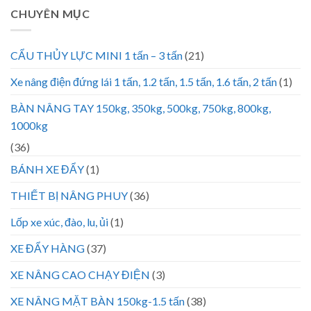
CHUYÊN MỤC
CẨU THỦY LỰC MINI 1 tấn – 3 tấn
(21)
Xe nâng điện đứng lái 1 tấn, 1.2 tấn, 1.5 tấn, 1.6 tấn, 2 tấn
(1)
BÀN NÂNG TAY 150kg, 350kg, 500kg, 750kg, 800kg,
1000kg
(36)
BÁNH XE ĐẨY
(1)
THIẾT BỊ NÂNG PHUY
(36)
Lốp xe xúc, đào, lu, ủi
(1)
XE ĐẨY HÀNG
(37)
XE NÂNG CAO CHẠY ĐIỆN
(3)
XE NÂNG MẶT BÀN 150kg-1.5 tấn
(38)