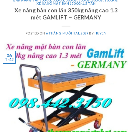
BÀN NÂNG TAY 150KG, 350KG, 500KG, 750KG, 800KG, 1000KG
,
XE NÂNG MẶT BÀN 150KG-1.5 TẤN
Xe nâng bàn con lăn 350kg nâng cao 1.3
mét GAMLIFT – GERMANY
POSTED ON
6 THÁNG MƯỜI HAI, 2019
BY
HUYEN
06
Th12