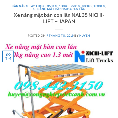
BÀN NÂNG TAY 150KG, 350KG, 500KG, 750KG, 800KG, 1000KG
,
XE NÂNG MẶT BÀN 150KG-1.5 TẤN
Xe nâng mặt bàn con lăn NAL35 NICHI-
LIFT – JAPAN
POSTED ON
9 THÁNG TƯ, 2019
BY
HUYEN
09
Th4