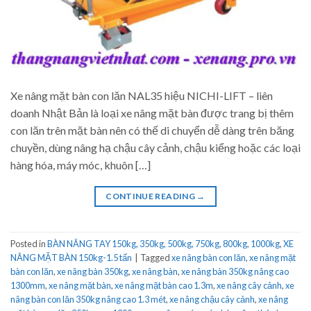
Xe nâng mặt bàn con lăn NAL35 hiệu NICHI-LIFT – liên
doanh Nhật Bản là loại xe nâng mặt bàn được trang bị thêm
con lăn trên mặt bàn nên có thế di chuyển dễ dàng trên băng
chuyền, dùng nâng hạ chậu cây cảnh, chậu kiểng hoặc các loại
hàng hóa, máy móc, khuôn […]
CONTINUE READING
→
Posted in
BÀN NÂNG TAY 150kg, 350kg, 500kg, 750kg, 800kg, 1000kg
,
XE
NÂNG MẶT BÀN 150kg-1.5 tấn
|
Tagged
xe nâng bàn con lăn
,
xe nâng mặt
bàn con lăn
,
xe nâng bàn 350kg
,
xe nâng bàn
,
xe nâng bàn 350kg nâng cao
1300mm
,
xe nâng mặt bàn
,
xe nâng mặt bàn cao 1.3m
,
xe nâng cây cảnh
,
xe
nâng bàn con lăn 350kg nâng cao 1.3 mét
,
xe nâng chậu cây cảnh
,
xe nâng