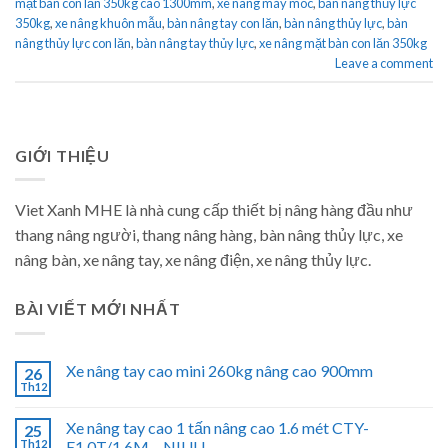
mặt bàn con lăn 350kg cao 1300mm
,
xe nâng máy móc
,
bàn nâng thủy lực
350kg
,
xe nâng khuôn mẫu
,
bàn nâng tay con lăn
,
bàn nâng thủy lực
,
bàn
nâng thủy lực con lăn
,
bàn nâng tay thủy lực
,
xe nâng mặt bàn con lăn 350kg
Leave a comment
GIỚI THIỆU
Viet Xanh MHE là nhà cung cấp thiết bị nâng hàng đầu như
thang nâng người, thang nâng hàng, bàn nâng thủy lực, xe
nâng bàn, xe nâng tay, xe nâng điện, xe nâng thủy lực.
BÀI VIẾT MỚI NHẤT
Xe nâng tay cao mini 260kg nâng cao 900mm
26
Th12
Xe nâng tay cao 1 tấn nâng cao 1.6 mét CTY-
25
Th12
E1.0T/1.6M – NIULI