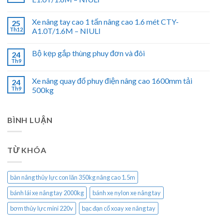
Xe nâng tay cao 1 tấn nâng cao 1.6 mét CTY-
25
Th12
A1.0T/1.6M – NIULI
Bộ kẹp gắp thùng phuy đơn và đôi
24
Th9
Xe nâng quay đổ phuy điện nâng cao 1600mm tải
24
Th9
500kg
BÌNH LUẬN
TỪ KHÓA
bàn nâng thủy lực con lăn 350kg nâng cao 1.5m
bánh lái xe nâng tay 2000kg
bánh xe nylon xe nâng tay
bơm thủy lực mini 220v
bạc đạn cổ xoay xe nâng tay