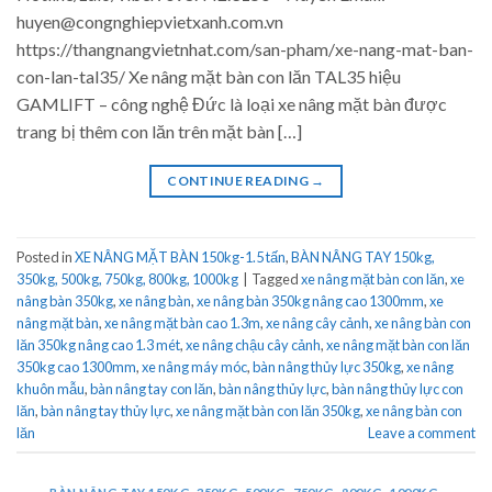
huyen@congnghiepvietxanh.com.vn
https://thangnangvietnhat.com/san-pham/xe-nang-mat-ban-
con-lan-tal35/ Xe nâng mặt bàn con lăn TAL35 hiệu
GAMLIFT – công nghệ Đức là loại xe nâng mặt bàn được
trang bị thêm con lăn trên mặt bàn […]
CONTINUE READING
→
Posted in
XE NÂNG MẶT BÀN 150kg-1.5 tấn
,
BÀN NÂNG TAY 150kg,
350kg, 500kg, 750kg, 800kg, 1000kg
|
Tagged
xe nâng mặt bàn con lăn
,
xe
nâng bàn 350kg
,
xe nâng bàn
,
xe nâng bàn 350kg nâng cao 1300mm
,
xe
nâng mặt bàn
,
xe nâng mặt bàn cao 1.3m
,
xe nâng cây cảnh
,
xe nâng bàn con
lăn 350kg nâng cao 1.3 mét
,
xe nâng chậu cây cảnh
,
xe nâng mặt bàn con lăn
350kg cao 1300mm
,
xe nâng máy móc
,
bàn nâng thủy lực 350kg
,
xe nâng
khuôn mẫu
,
bàn nâng tay con lăn
,
bàn nâng thủy lực
,
bàn nâng thủy lực con
lăn
,
bàn nâng tay thủy lực
,
xe nâng mặt bàn con lăn 350kg
,
xe nâng bàn con
lăn
Leave a comment