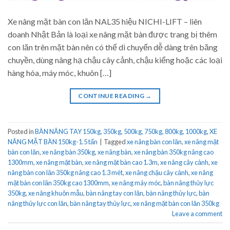
Xe nâng mặt bàn con lăn NAL35 hiệu NICHI-LIFT – liên
doanh Nhật Bản là loại xe nâng mặt bàn được trang bị thêm
con lăn trên mặt bàn nên có thế di chuyển dễ dàng trên băng
chuyền, dùng nâng hạ chậu cây cảnh, chậu kiểng hoặc các loại
hàng hóa, máy móc, khuôn […]
CONTINUE READING
→
Posted in
BÀN NÂNG TAY 150kg, 350kg, 500kg, 750kg, 800kg, 1000kg
,
XE
NÂNG MẶT BÀN 150kg-1.5 tấn
|
Tagged
xe nâng bàn con lăn
,
xe nâng mặt
bàn con lăn
,
xe nâng bàn 350kg
,
xe nâng bàn
,
xe nâng bàn 350kg nâng cao
1300mm
,
xe nâng mặt bàn
,
xe nâng mặt bàn cao 1.3m
,
xe nâng cây cảnh
,
xe
nâng bàn con lăn 350kg nâng cao 1.3 mét
,
xe nâng chậu cây cảnh
,
xe nâng
mặt bàn con lăn 350kg cao 1300mm
,
xe nâng máy móc
,
bàn nâng thủy lực
350kg
,
xe nâng khuôn mẫu
,
bàn nâng tay con lăn
,
bàn nâng thủy lực
,
bàn
nâng thủy lực con lăn
,
bàn nâng tay thủy lực
,
xe nâng mặt bàn con lăn 350kg
Leave a comment