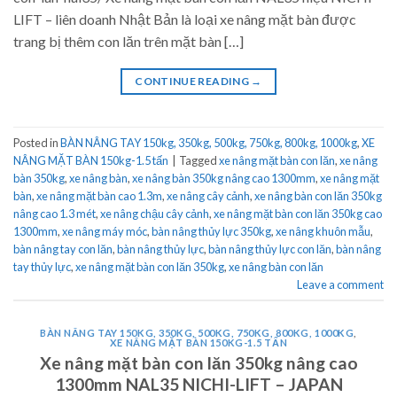
LIFT – liên doanh Nhật Bản là loại xe nâng mặt bàn được
trang bị thêm con lăn trên mặt bàn […]
CONTINUE READING
→
Posted in
BÀN NÂNG TAY 150kg, 350kg, 500kg, 750kg, 800kg, 1000kg
,
XE
NÂNG MẶT BÀN 150kg-1.5 tấn
|
Tagged
xe nâng mặt bàn con lăn
,
xe nâng
bàn 350kg
,
xe nâng bàn
,
xe nâng bàn 350kg nâng cao 1300mm
,
xe nâng mặt
bàn
,
xe nâng mặt bàn cao 1.3m
,
xe nâng cây cảnh
,
xe nâng bàn con lăn 350kg
nâng cao 1.3 mét
,
xe nâng chậu cây cảnh
,
xe nâng mặt bàn con lăn 350kg cao
1300mm
,
xe nâng máy móc
,
bàn nâng thủy lực 350kg
,
xe nâng khuôn mẫu
,
bàn nâng tay con lăn
,
bàn nâng thủy lực
,
bàn nâng thủy lực con lăn
,
bàn nâng
tay thủy lực
,
xe nâng mặt bàn con lăn 350kg
,
xe nâng bàn con lăn
Leave a comment
BÀN NÂNG TAY 150KG, 350KG, 500KG, 750KG, 800KG, 1000KG
,
XE NÂNG MẶT BÀN 150KG-1.5 TẤN
Xe nâng mặt bàn con lăn 350kg nâng cao
1300mm NAL35 NICHI-LIFT – JAPAN