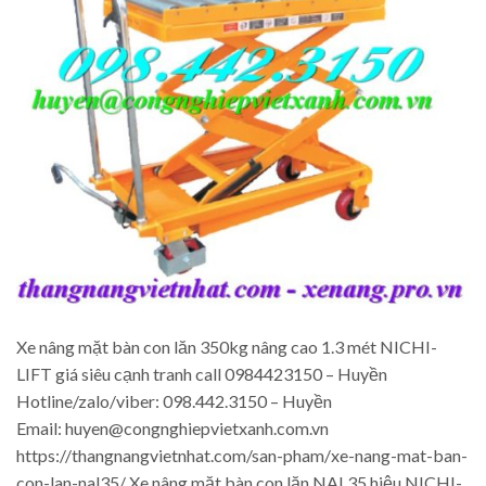
Xe nâng mặt bàn con lăn 350kg nâng cao 1.3 mét NICHI-
LIFT giá siêu cạnh tranh call 0984423150 – Huyền
Hotline/zalo/viber: 098.442.3150 – Huyền
Email: huyen@congnghiepvietxanh.com.vn
https://thangnangvietnhat.com/san-pham/xe-nang-mat-ban-
con-lan-nal35/ Xe nâng mặt bàn con lăn NAL35 hiệu NICHI-