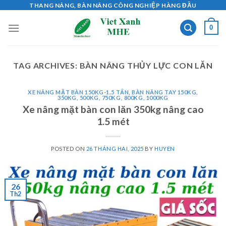
Skip
THANG NÂNG, BÀN NÂNG CÔNG NGHIỆP HÀNG ĐẦU
to
0
content
TAG ARCHIVES:
BÀN NÂNG THỦY LỰC CON LĂN
XE NÂNG MẶT BÀN 150KG-1.5 TẤN
,
BÀN NÂNG TAY 150KG,
350KG, 500KG, 750KG, 800KG, 1000KG
Xe nâng mặt bàn con lăn 350kg nâng cao
1.5 mét
POSTED ON
26 THÁNG HAI, 2025
BY
HUYEN
26
Th2