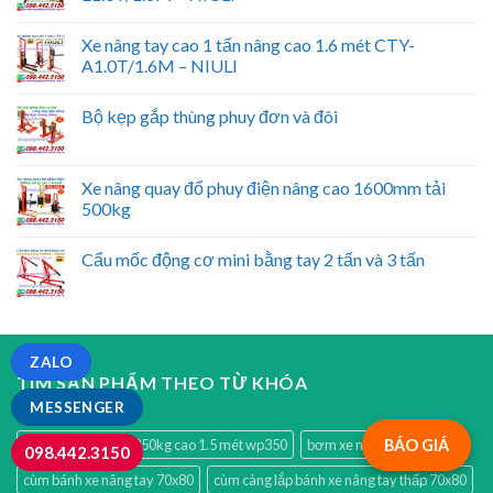
Xe nâng tay cao 1 tấn nâng cao 1.6 mét CTY-
A1.0T/1.6M – NIULI
Bộ kẹp gắp thùng phuy đơn và đôi
Xe nâng quay đổ phuy điện nâng cao 1600mm tải
500kg
Cẩu mốc động cơ mini bằng tay 2 tấn và 3 tấn
ZALO
TÌM SẢN PHẨM THEO TỪ KHÓA
MESSENGER
bàn nâng thủy lực 350kg cao 1.5 mét wp350
bơm xe nâng bàn
BÁO GIÁ
098.442.3150
cùm bánh xe nâng tay 70x80
cùm càng lắp bánh xe nâng tay thấp 70x80