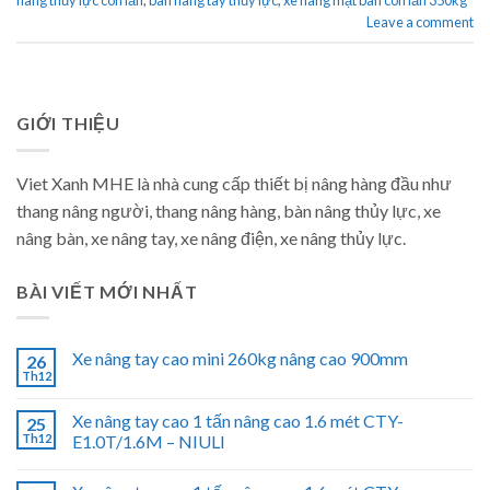
nâng thủy lực con lăn
,
bàn nâng tay thủy lực
,
xe nâng mặt bàn con lăn 350kg
Leave a comment
GIỚI THIỆU
Viet Xanh MHE là nhà cung cấp thiết bị nâng hàng đầu như
thang nâng người, thang nâng hàng, bàn nâng thủy lực, xe
nâng bàn, xe nâng tay, xe nâng điện, xe nâng thủy lực.
BÀI VIẾT MỚI NHẤT
Xe nâng tay cao mini 260kg nâng cao 900mm
26
Th12
Xe nâng tay cao 1 tấn nâng cao 1.6 mét CTY-
25
Th12
E1.0T/1.6M – NIULI