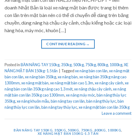
doanh Nhật Bản là loại xe nâng mặt bàn được trang bị thêm
con lăn trên mặt bàn nên có thế di chuyển dễ dàng trên băng
chuyền, dùng nâng hạ chậu cây cảnh, chậu kiểng hoặc các loại
hàng hóa, máy móc, khuôn […]
CONTINUE READING
→
Posted in
BÀN NÂNG TAY 150kg, 350kg, 500kg, 750kg, 800kg, 1000kg
,
XE
NÂNG MẶT BÀN 150kg-1.5 tấn
|
Tagged
xe nâng bàn con lăn
,
xe nâng mặt
bàn con lăn
,
xe nâng bàn 350kg
,
xe nâng bàn
,
xe nâng bàn 350kg nâng cao
1300mm
,
xe nâng mặt bàn
,
xe nâng mặt bàn cao 1.3m
,
xe nâng cây cảnh
,
xe
nâng bàn con lăn 350kg nâng cao 1.3 mét
,
xe nâng chậu cây cảnh
,
xe nâng
mặt bàn con lăn 350kg cao 1300mm
,
xe nâng máy móc
,
bàn nâng thủy lực
350kg
,
xe nâng khuôn mẫu
,
bàn nâng tay con lăn
,
bàn nâng thủy lực
,
bàn
nâng thủy lực con lăn
,
bàn nâng tay thủy lực
,
xe nâng mặt bàn con lăn 350kg
Leave a comment
BÀN NÂNG TAY 150KG, 350KG, 500KG, 750KG, 800KG, 1000KG
,
XE NÂNG MẶT BÀN 150KG-1.5 TẤN