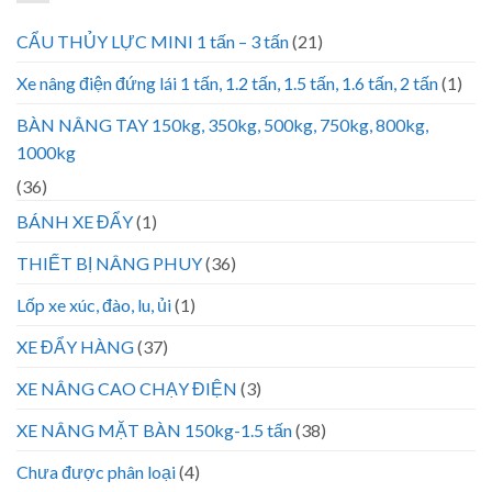
CẨU THỦY LỰC MINI 1 tấn – 3 tấn
(21)
Xe nâng điện đứng lái 1 tấn, 1.2 tấn, 1.5 tấn, 1.6 tấn, 2 tấn
(1)
BÀN NÂNG TAY 150kg, 350kg, 500kg, 750kg, 800kg,
1000kg
(36)
BÁNH XE ĐẨY
(1)
THIẾT BỊ NÂNG PHUY
(36)
Lốp xe xúc, đào, lu, ủi
(1)
XE ĐẨY HÀNG
(37)
XE NÂNG CAO CHẠY ĐIỆN
(3)
XE NÂNG MẶT BÀN 150kg-1.5 tấn
(38)
Chưa được phân loại
(4)