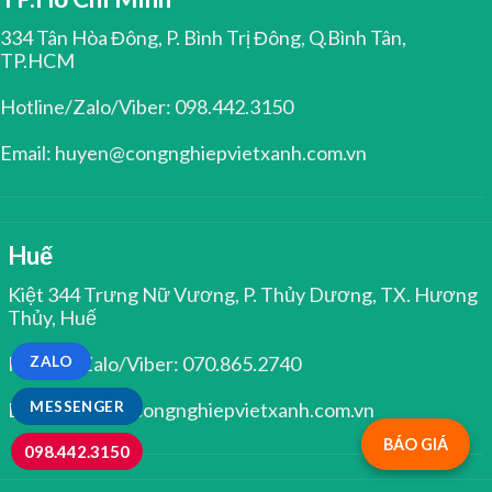
334 Tân Hòa Đông, P. Bình Trị Đông, Q.Bình Tân,
TP.HCM
Hotline/Zalo/Viber: 098.442.3150
Email: huyen@congnghiepvietxanh.com.vn
Huế
Kiệt 344 Trưng Nữ Vương, P. Thủy Dương, TX. Hương
Thủy, Huế
Hotline/Zalo/Viber: 070.865.2740
ZALO
MESSENGER
Email: huyen@congnghiepvietxanh.com.vn
BÁO GIÁ
098.442.3150