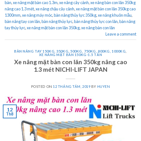
bàn
,
xe nâng mặt bàn cao 1.3m
,
xe nâng cây cảnh
,
xe nâng bàn con lăn 350kg
nâng cao 1.3 mét
,
xe nâng chậu cây cảnh
,
xe nâng mặt bàn con lăn 350kg cao
1300mm
,
xe nâng máy móc
,
bàn nâng thủy lực 350kg
,
xe nâng khuôn mẫu
,
bàn nâng tay con lăn
,
bàn nâng thủy lực
,
bàn nâng thủy lực con lăn
,
bàn nâng
tay thủy lực
,
xe nâng mặt bàn con lăn 350kg
,
xe nâng bàn con lăn
Leave a comment
BÀN NÂNG TAY 150KG, 350KG, 500KG, 750KG, 800KG, 1000KG
,
XE NÂNG MẶT BÀN 150KG-1.5 TẤN
Xe nâng mặt bàn con lăn 350kg nâng cao
1.3 mét NICHI-LIFT JAPAN
POSTED ON
12 THÁNG TÁM, 2019
BY
HUYEN
12
Th8