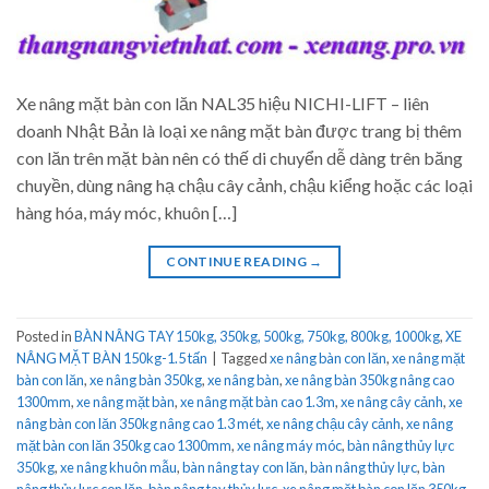
Xe nâng mặt bàn con lăn NAL35 hiệu NICHI-LIFT – liên
doanh Nhật Bản là loại xe nâng mặt bàn được trang bị thêm
con lăn trên mặt bàn nên có thế di chuyển dễ dàng trên băng
chuyền, dùng nâng hạ chậu cây cảnh, chậu kiểng hoặc các loại
hàng hóa, máy móc, khuôn […]
CONTINUE READING
→
Posted in
BÀN NÂNG TAY 150kg, 350kg, 500kg, 750kg, 800kg, 1000kg
,
XE
NÂNG MẶT BÀN 150kg-1.5 tấn
|
Tagged
xe nâng bàn con lăn
,
xe nâng mặt
bàn con lăn
,
xe nâng bàn 350kg
,
xe nâng bàn
,
xe nâng bàn 350kg nâng cao
1300mm
,
xe nâng mặt bàn
,
xe nâng mặt bàn cao 1.3m
,
xe nâng cây cảnh
,
xe
nâng bàn con lăn 350kg nâng cao 1.3 mét
,
xe nâng chậu cây cảnh
,
xe nâng
mặt bàn con lăn 350kg cao 1300mm
,
xe nâng máy móc
,
bàn nâng thủy lực
350kg
,
xe nâng khuôn mẫu
,
bàn nâng tay con lăn
,
bàn nâng thủy lực
,
bàn