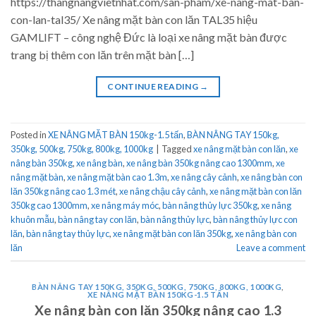
https://thangnangvietnhat.com/san-pham/xe-nang-mat-ban-
con-lan-tal35/ Xe nâng mặt bàn con lăn TAL35 hiệu
GAMLIFT – công nghệ Đức là loại xe nâng mặt bàn được
trang bị thêm con lăn trên mặt bàn […]
CONTINUE READING
→
Posted in
XE NÂNG MẶT BÀN 150kg-1.5 tấn
,
BÀN NÂNG TAY 150kg,
350kg, 500kg, 750kg, 800kg, 1000kg
|
Tagged
xe nâng mặt bàn con lăn
,
xe
nâng bàn 350kg
,
xe nâng bàn
,
xe nâng bàn 350kg nâng cao 1300mm
,
xe
nâng mặt bàn
,
xe nâng mặt bàn cao 1.3m
,
xe nâng cây cảnh
,
xe nâng bàn con
lăn 350kg nâng cao 1.3 mét
,
xe nâng chậu cây cảnh
,
xe nâng mặt bàn con lăn
350kg cao 1300mm
,
xe nâng máy móc
,
bàn nâng thủy lực 350kg
,
xe nâng
khuôn mẫu
,
bàn nâng tay con lăn
,
bàn nâng thủy lực
,
bàn nâng thủy lực con
lăn
,
bàn nâng tay thủy lực
,
xe nâng mặt bàn con lăn 350kg
,
xe nâng bàn con
lăn
Leave a comment
BÀN NÂNG TAY 150KG, 350KG, 500KG, 750KG, 800KG, 1000KG
,
XE NÂNG MẶT BÀN 150KG-1.5 TẤN
Xe nâng bàn con lăn 350kg nâng cao 1.3