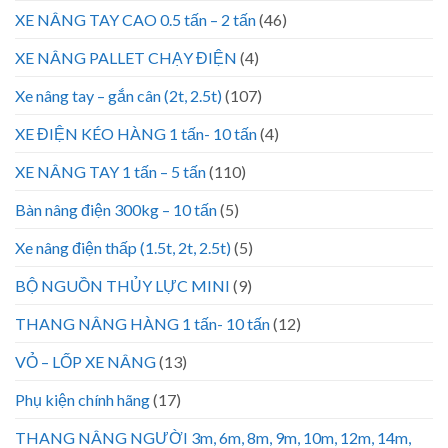
XE NÂNG TAY CAO 0.5 tấn – 2 tấn
(46)
XE NÂNG PALLET CHẠY ĐIỆN
(4)
Xe nâng tay – gắn cân (2t, 2.5t)
(107)
XE ĐIỆN KÉO HÀNG 1 tấn- 10 tấn
(4)
XE NÂNG TAY 1 tấn – 5 tấn
(110)
Bàn nâng điện 300kg – 10 tấn
(5)
Xe nâng điện thấp (1.5t, 2t, 2.5t)
(5)
BỘ NGUỒN THỦY LỰC MINI
(9)
THANG NÂNG HÀNG 1 tấn- 10 tấn
(12)
VỎ – LỐP XE NÂNG
(13)
Phụ kiện chính hãng
(17)
THANG NÂNG NGƯỜI 3m, 6m, 8m, 9m, 10m, 12m, 14m,