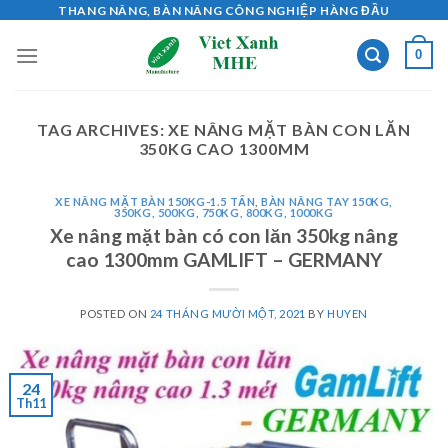
Skip
THANG NÂNG, BÀN NÂNG CÔNG NGHIỆP HÀNG ĐẦU
to
0
content
TAG ARCHIVES:
XE NÂNG MẶT BÀN CON LĂN
350KG CAO 1300MM
XE NÂNG MẶT BÀN 150KG-1.5 TẤN
,
BÀN NÂNG TAY 150KG,
350KG, 500KG, 750KG, 800KG, 1000KG
Xe nâng mặt bàn có con lăn 350kg nâng
cao 1300mm GAMLIFT – GERMANY
POSTED ON
24 THÁNG MƯỜI MỘT, 2021
BY
HUYEN
24
Th11