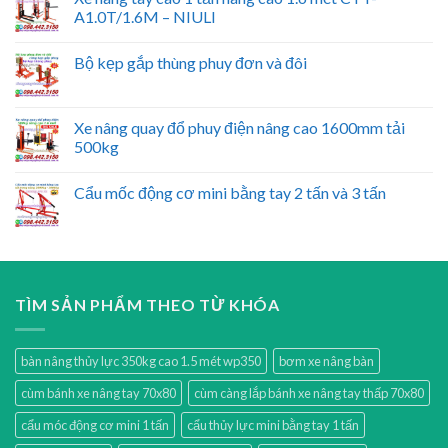
A1.0T/1.6M – NIULI
Bộ kẹp gắp thùng phuy đơn và đôi
Xe nâng quay đổ phuy điện nâng cao 1600mm tải
500kg
Cẩu mốc động cơ mini bằng tay 2 tấn và 3 tấn
TÌM SẢN PHẨM THEO TỪ KHÓA
bàn nâng thủy lực 350kg cao 1.5 mét wp350
bơm xe nâng bàn
cùm bánh xe nâng tay 70x80
cùm càng lắp bánh xe nâng tay thấp 70x80
cẩu móc động cơ mini 1 tấn
cẩu thủy lực mini bằng tay 1 tấn