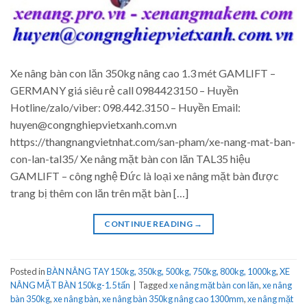
Xe nâng bàn con lăn 350kg nâng cao 1.3 mét GAMLIFT –
GERMANY giá siêu rẻ call 0984423150 – Huyền
Hotline/zalo/viber: 098.442.3150 – Huyền Email:
huyen@congnghiepvietxanh.com.vn
https://thangnangvietnhat.com/san-pham/xe-nang-mat-ban-
con-lan-tal35/ Xe nâng mặt bàn con lăn TAL35 hiệu
GAMLIFT – công nghệ Đức là loại xe nâng mặt bàn được
trang bị thêm con lăn trên mặt bàn […]
CONTINUE READING
→
Posted in
BÀN NÂNG TAY 150kg, 350kg, 500kg, 750kg, 800kg, 1000kg
,
XE
NÂNG MẶT BÀN 150kg-1.5 tấn
|
Tagged
xe nâng mặt bàn con lăn
,
xe nâng
bàn 350kg
,
xe nâng bàn
,
xe nâng bàn 350kg nâng cao 1300mm
,
xe nâng mặt