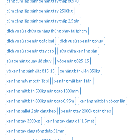
càng cùm lắp bánh xe nâng tay thấp 80x70
cùm càng lắp bánh xe nâng tay 2500kg
cùm càng lắp bánh xe nâng tay thấp 2.5 tấn
dịch vụ sửa chữa xe nâng thùng phuy tại tphcm
dịch vụ sửa xe nâng các loại
dịch vụ sửa xe nâng phuy
dịch vụ sửa xe nâng tay cao
sửa chữa xe nâng bàn
sửa xe nâng quay đổ phuy
vỏ xe nâng 825-15
vỏ xe nâng bánh đặc 815-15
xe nâng bàn điện 350kg
xe nâng máy móc thiết bị
xe nâng mặt bàn 1 tấn
xe nâng mặt bàn 500kg nâng cao 1300mm
xe nâng mặt bàn 800kg nâng cao 0.95m
xe nâng mặt bàn có con lăn
xe nâng pallet 2 tấn càng hẹp
xe nâng tay 2000kg càng hẹp
xe nâng tay 3500kg
xe nâng tay càng dài 1.5 mét
xe nâng tay càng rộng thấp 51mm