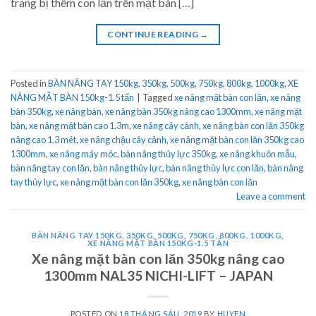
trang bị thêm con lăn trên mặt bàn […]
CONTINUE READING
→
Posted in
BÀN NÂNG TAY 150kg, 350kg, 500kg, 750kg, 800kg, 1000kg
,
XE
NÂNG MẶT BÀN 150kg-1.5 tấn
|
Tagged
xe nâng mặt bàn con lăn
,
xe nâng
bàn 350kg
,
xe nâng bàn
,
xe nâng bàn 350kg nâng cao 1300mm
,
xe nâng mặt
bàn
,
xe nâng mặt bàn cao 1.3m
,
xe nâng cây cảnh
,
xe nâng bàn con lăn 350kg
nâng cao 1.3 mét
,
xe nâng chậu cây cảnh
,
xe nâng mặt bàn con lăn 350kg cao
1300mm
,
xe nâng máy móc
,
bàn nâng thủy lực 350kg
,
xe nâng khuôn mẫu
,
bàn nâng tay con lăn
,
bàn nâng thủy lực
,
bàn nâng thủy lực con lăn
,
bàn nâng
tay thủy lực
,
xe nâng mặt bàn con lăn 350kg
,
xe nâng bàn con lăn
Leave a comment
BÀN NÂNG TAY 150KG, 350KG, 500KG, 750KG, 800KG, 1000KG
,
XE NÂNG MẶT BÀN 150KG-1.5 TẤN
Xe nâng mặt bàn con lăn 350kg nâng cao
1300mm NAL35 NICHI-LIFT – JAPAN
POSTED ON
18 THÁNG SÁU, 2019
BY
HUYEN