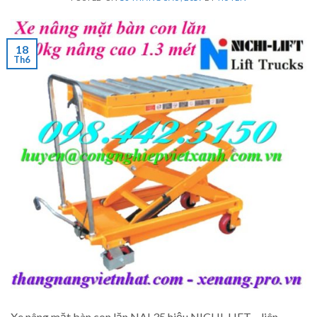
18
Th6
Xe nâng mặt bàn con lăn NAL35 hiệu NICHI-LIFT – liên