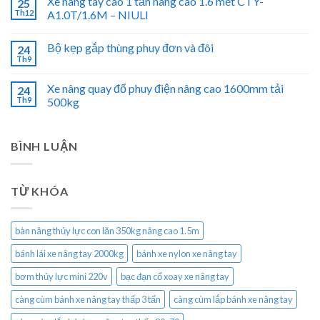
Xe nâng tay cao 1 tấn nâng cao 1.6 mét CTY-
25
Th12
A1.0T/1.6M – NIULI
Bộ kẹp gắp thùng phuy đơn và đôi
24
Th9
Xe nâng quay đổ phuy điện nâng cao 1600mm tải
24
Th9
500kg
BÌNH LUẬN
TỪ KHÓA
bàn nâng thủy lực con lăn 350kg nâng cao 1.5m
bánh lái xe nâng tay 2000kg
bánh xe nylon xe nâng tay
bơm thủy lực mini 220v
bạc đạn cổ xoay xe nâng tay
càng cùm bánh xe nâng tay thấp 3 tấn
càng cùm lắp bánh xe nâng tay