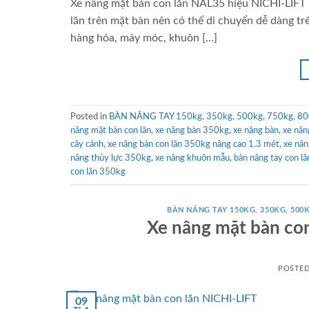
Xe nâng mặt bàn con lăn NAL35 hiệu NICHI-LIFT –
lăn trên mặt bàn nên có thế di chuyển dễ dàng tr
hàng hóa, máy móc, khuôn […]
Posted in
BÀN NÂNG TAY 150kg, 350kg, 500kg, 750kg, 80
nâng mặt bàn con lăn
,
xe nâng bàn 350kg
,
xe nâng bàn
,
xe nâ
cây cảnh
,
xe nâng bàn con lăn 350kg nâng cao 1.3 mét
,
xe nân
nâng thủy lực 350kg
,
xe nâng khuôn mẫu
,
bàn nâng tay con lă
con lăn 350kg
BÀN NÂNG TAY 150KG, 350KG, 500K
Xe nâng mặt bàn co
POSTE
09