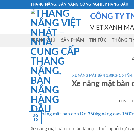
Skip
THANG NÂNG, BÀN NÂNG CÔNG NGHIỆP HÀNG ĐẦU
to
CÔNG TY T
content
VIET XANH M
TRANG CHỦ
SẢN PHẨM
TIN TỨC
THÔNG TI
T
XE NÂNG MẶT BÀN 150KG-1.5 TẤN
,
Xe nâng mặt bàn 
POSTED
26
Th2
Xe nâng mặt bàn con lăn là một thiết bị hỗ trợ 