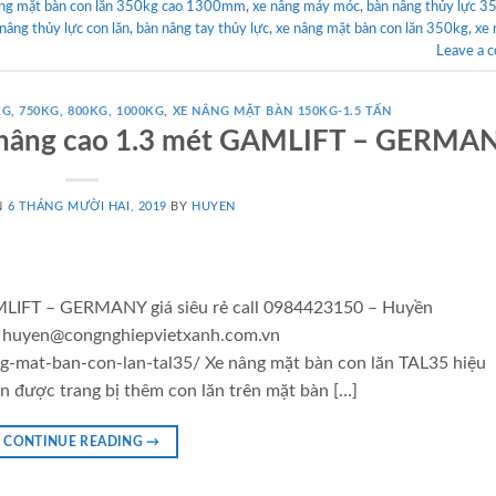
âng mặt bàn con lăn 350kg cao 1300mm
,
xe nâng máy móc
,
bàn nâng thủy lực 3
nâng thủy lực con lăn
,
bàn nâng tay thủy lực
,
xe nâng mặt bàn con lăn 350kg
,
xe 
Leave a 
G, 750KG, 800KG, 1000KG
,
XE NÂNG MẶT BÀN 150KG-1.5 TẤN
g nâng cao 1.3 mét GAMLIFT – GERMA
N
6 THÁNG MƯỜI HAI, 2019
BY
HUYEN
MLIFT – GERMANY giá siêu rẻ call 0984423150 – Huyền
l: huyen@congnghiepvietxanh.com.vn
g-mat-ban-con-lan-tal35/ Xe nâng mặt bàn con lăn TAL35 hiệu
 được trang bị thêm con lăn trên mặt bàn […]
CONTINUE READING
→