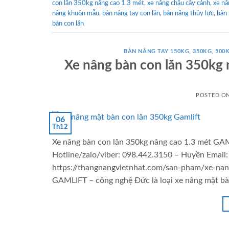
con lăn 350kg nâng cao 1.3 mét
,
xe nâng chậu cây cảnh
,
xe n
nâng khuôn mẫu
,
bàn nâng tay con lăn
,
bàn nâng thủy lực
,
bàn 
bàn con lăn
BÀN NÂNG TAY 150KG, 350KG, 500K
Xe nâng bàn con lăn 350k
POSTED O
06
Th12
Xe nâng bàn con lăn 350kg nâng cao 1.3 mét GA
Hotline/zalo/viber: 098.442.3150 – Huyền Emai
https://thangnangvietnhat.com/san-pham/xe-nan
GAMLIFT – công nghệ Đức là loại xe nâng mặt bàn