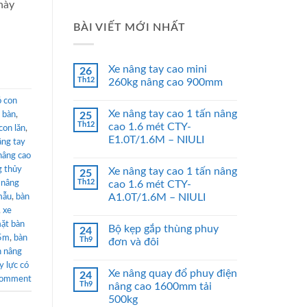
này
BÀI VIẾT MỚI NHẤT
Xe nâng tay cao mini
26
Th12
260kg nâng cao 900mm
ó con
Xe nâng tay cao 1 tấn nâng
 bàn
,
25
Th12
cao 1.6 mét CTY-
con lăn
,
E1.0T/1.6M – NIULI
âng tay
nâng cao
g thủy
Xe nâng tay cao 1 tấn nâng
25
Th12
 nâng
cao 1.6 mét CTY-
A1.0T/1.6M – NIULI
mẫu
,
bàn
,
xe
ặt bàn
Bộ kẹp gắp thùng phuy
24
.5m
,
bàn
Th9
đơn và đôi
n nâng
y lực có
Xe nâng quay đổ phuy điện
24
comment
Th9
nâng cao 1600mm tải
500kg