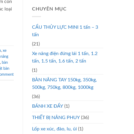
êm con
c loại
CHUYÊN MỤC
CẨU THỦY LỰC MINI 1 tấn – 3
tấn
(21)
n
,
xe
Xe nâng điện đứng lái 1 tấn, 1.2
 nâng
tấn, 1.5 tấn, 1.6 tấn, 2 tấn
,
bàn
ặt bàn
(1)
comment
BÀN NÂNG TAY 150kg, 350kg,
500kg, 750kg, 800kg, 1000kg
(36)
BÁNH XE ĐẨY
(1)
THIẾT BỊ NÂNG PHUY
(36)
Lốp xe xúc, đào, lu, ủi
(1)