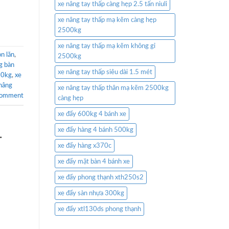
xe nâng tay thấp càng hẹp 2.5 tấn niuli
xe nâng tay thấp mạ kẽm càng hẹp
2500kg
xe nâng tay thấp mạ kẽm không gỉ
n lăn
,
2500kg
g bàn
xe nâng tay thấp siêu dài 1.5 mét
50kg
,
xe
nâng
xe nâng tay thấp thân mạ kẽm 2500kg
comment
càng hẹp
xe đẩy 600kg 4 bánh xe
xe đẩy hàng 4 bánh 500kg
-
xe đẩy hàng x370c
xe đẩy mặt bàn 4 bánh xe
xe đẩy phong thạnh xth250s2
xe đẩy sàn nhựa 300kg
xe đẩy xtl130ds phong thạnh