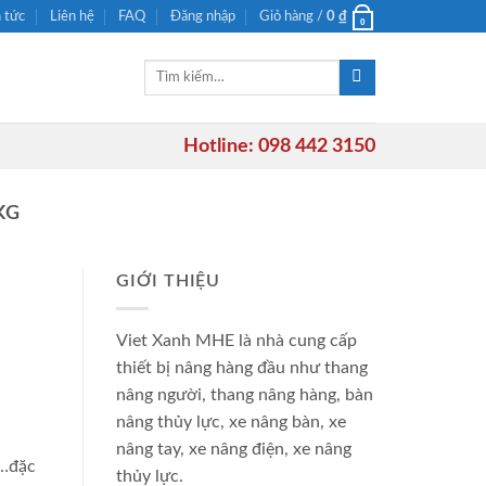
n tức
Liên hệ
FAQ
Đăng nhập
Giỏ hàng /
0
₫
0
Tìm
kiếm:
Hotline: 098 442 3150
KG
GIỚI THIỆU
Viet Xanh MHE là nhà cung cấp
thiết bị nâng hàng đầu như thang
nâng người, thang nâng hàng, bàn
nâng thủy lực, xe nâng bàn, xe
nâng tay, xe nâng điện, xe nâng
,…đặc
thủy lực.