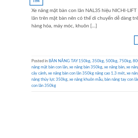
Th4
Xe nâng mặt bàn con lăn NAL35 hiệu NICHI-LIFT –
lăn trên mặt bàn nên có thế di chuyển dễ dàng tr
hàng hóa, máy móc, khuôn […]
Posted in
BÀN NÂNG TAY 150kg, 350kg, 500kg, 750kg, 80
nâng mặt bàn con lăn
,
xe nâng bàn 350kg
,
xe nâng bàn
,
xe nâ
cây cảnh
,
xe nâng bàn con lăn 350kg nâng cao 1.3 mét
,
xe nân
nâng thủy lực 350kg
,
xe nâng khuôn mẫu
,
bàn nâng tay con lă
con lăn 350kg