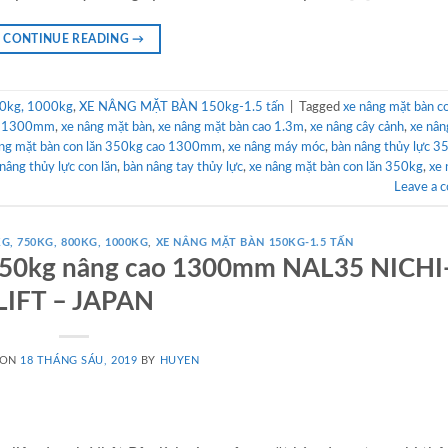
CONTINUE READING
→
0kg, 1000kg
,
XE NÂNG MẶT BÀN 150kg-1.5 tấn
|
Tagged
xe nâng mặt bàn co
ao 1300mm
,
xe nâng mặt bàn
,
xe nâng mặt bàn cao 1.3m
,
xe nâng cây cảnh
,
xe nân
âng mặt bàn con lăn 350kg cao 1300mm
,
xe nâng máy móc
,
bàn nâng thủy lực 3
nâng thủy lực con lăn
,
bàn nâng tay thủy lực
,
xe nâng mặt bàn con lăn 350kg
,
xe 
Leave a 
G, 750KG, 800KG, 1000KG
,
XE NÂNG MẶT BÀN 150KG-1.5 TẤN
 350kg nâng cao 1300mm NAL35 NICHI
LIFT – JAPAN
 ON
18 THÁNG SÁU, 2019
BY
HUYEN