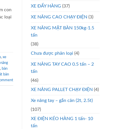
XE ĐẨY HÀNG
(37)
êm con
c loại
XE NÂNG CAO CHẠY ĐIỆN
(3)
XE NÂNG MẶT BÀN 150kg-1.5
tấn
(38)
Chưa được phân loại
(4)
n
,
xe
 nâng
XE NÂNG TAY CAO 0.5 tấn – 2
,
bàn
tấn
ặt bàn
(46)
comment
XE NÂNG PALLET CHẠY ĐIỆN
(4)
Xe nâng tay – gắn cân (2t, 2.5t)
(107)
XE ĐIỆN KÉO HÀNG 1 tấn- 10
tấn