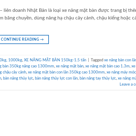
 liên doanh Nhật Bản là loại xe nâng mặt bàn được trang bị th
ên băng chuyền, dùng nâng hạ chậu cây cảnh, chậu kiểng hoặc cá
CONTINUE READING
→
0kg, 1000kg
,
XE NÂNG MẶT BÀN 150kg-1.5 tấn
|
Tagged
xe nâng bàn con lă
ng bàn 350kg nâng cao 1300mm
,
xe nâng mặt bàn
,
xe nâng mặt bàn cao 1.3m
,
xe
g chậu cây cảnh
,
xe nâng mặt bàn con lăn 350kg cao 1300mm
,
xe nâng máy móc
n
,
bàn nâng thủy lực
,
bàn nâng thủy lực con lăn
,
bàn nâng tay thủy lực
,
xe nâng m
Leave a 