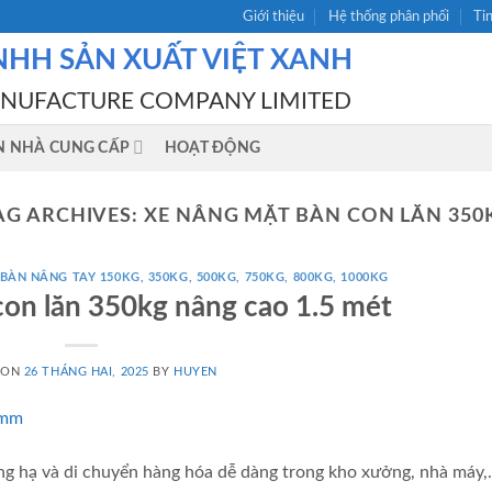
Giới thiệu
Hệ thống phân phối
Ti
NHH SẢN XUẤT VIỆT XANH
ANUFACTURE COMPANY LIMITED
N NHÀ CUNG CẤP
HOẠT ĐỘNG
AG ARCHIVES:
XE NÂNG MẶT BÀN CON LĂN 350
BÀN NÂNG TAY 150KG, 350KG, 500KG, 750KG, 800KG, 1000KG
con lăn 350kg nâng cao 1.5 mét
 ON
26 THÁNG HAI, 2025
BY
HUYEN
nâng hạ và di chuyển hàng hóa dễ dàng trong kho xưởng, nhà máy