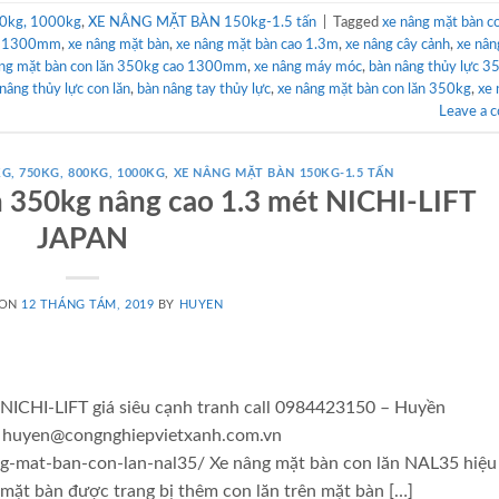
0kg, 1000kg
,
XE NÂNG MẶT BÀN 150kg-1.5 tấn
|
Tagged
xe nâng mặt bàn co
ao 1300mm
,
xe nâng mặt bàn
,
xe nâng mặt bàn cao 1.3m
,
xe nâng cây cảnh
,
xe nân
âng mặt bàn con lăn 350kg cao 1300mm
,
xe nâng máy móc
,
bàn nâng thủy lực 3
nâng thủy lực con lăn
,
bàn nâng tay thủy lực
,
xe nâng mặt bàn con lăn 350kg
,
xe 
Leave a 
G, 750KG, 800KG, 1000KG
,
XE NÂNG MẶT BÀN 150KG-1.5 TẤN
n 350kg nâng cao 1.3 mét NICHI-LIFT
JAPAN
 ON
12 THÁNG TÁM, 2019
BY
HUYEN
 NICHI-LIFT giá siêu cạnh tranh call 0984423150 – Huyền
l: huyen@congnghiepvietxanh.com.vn
g-mat-ban-con-lan-nal35/ Xe nâng mặt bàn con lăn NAL35 hiệu
 mặt bàn được trang bị thêm con lăn trên mặt bàn […]