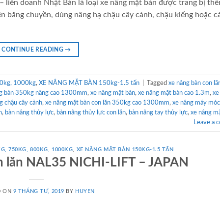
 liên doanh Nhật Bản là loại xe nâng mặt bàn được trang bị th
ên băng chuyền, dùng nâng hạ chậu cây cảnh, chậu kiểng hoặc cá
CONTINUE READING
→
0kg, 1000kg
,
XE NÂNG MẶT BÀN 150kg-1.5 tấn
|
Tagged
xe nâng bàn con lă
ng bàn 350kg nâng cao 1300mm
,
xe nâng mặt bàn
,
xe nâng mặt bàn cao 1.3m
,
xe
g chậu cây cảnh
,
xe nâng mặt bàn con lăn 350kg cao 1300mm
,
xe nâng máy móc
n
,
bàn nâng thủy lực
,
bàn nâng thủy lực con lăn
,
bàn nâng tay thủy lực
,
xe nâng m
Leave a 
G, 750KG, 800KG, 1000KG
,
XE NÂNG MẶT BÀN 150KG-1.5 TẤN
n lăn NAL35 NICHI-LIFT – JAPAN
D ON
9 THÁNG TƯ, 2019
BY
HUYEN