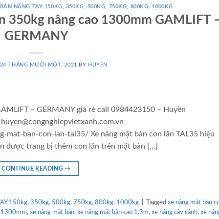
BÀN NÂNG TAY 150KG, 350KG, 500KG, 750KG, 800KG, 1000KG
lăn 350kg nâng cao 1300mm GAMLIFT 
GERMANY
24 THÁNG MƯỜI MỘT, 2021
BY
HUYEN
t GAMLIFT – GERMANY giá rẻ call 0984423150 – Huyền
l: huyen@congnghiepvietxanh.com.vn
g-mat-ban-con-lan-tal35/ Xe nâng mặt bàn con lăn TAL35 hiệu
 được trang bị thêm con lăn trên mặt bàn […]
CONTINUE READING
→
Y 150kg, 350kg, 500kg, 750kg, 800kg, 1000kg
|
Tagged
xe nâng mặt bàn co
ao 1300mm
,
xe nâng mặt bàn
,
xe nâng mặt bàn cao 1.3m
,
xe nâng cây cảnh
,
xe nân