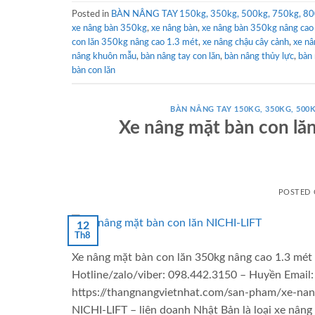
Posted in
BÀN NÂNG TAY 150kg, 350kg, 500kg, 750kg, 80
xe nâng bàn 350kg
,
xe nâng bàn
,
xe nâng bàn 350kg nâng c
con lăn 350kg nâng cao 1.3 mét
,
xe nâng chậu cây cảnh
,
xe n
nâng khuôn mẫu
,
bàn nâng tay con lăn
,
bàn nâng thủy lực
,
bàn 
bàn con lăn
BÀN NÂNG TAY 150KG, 350KG, 500K
Xe nâng mặt bàn con lă
POSTED
12
Th8
Xe nâng mặt bàn con lăn 350kg nâng cao 1.3 mét
Hotline/zalo/viber: 098.442.3150 – Huyền Emai
https://thangnangvietnhat.com/san-pham/xe-nan
NICHI-LIFT – liên doanh Nhật Bản là loại xe nâng