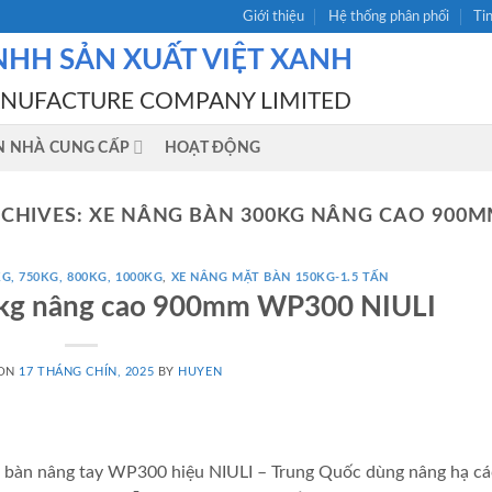
Giới thiệu
Hệ thống phân phối
Ti
NHH SẢN XUẤT VIỆT XANH
ANUFACTURE COMPANY LIMITED
N NHÀ CUNG CẤP
HOẠT ĐỘNG
RCHIVES:
XE NÂNG BÀN 300KG NÂNG CAO 900M
G, 750KG, 800KG, 1000KG
,
XE NÂNG MẶT BÀN 150KG-1.5 TẤN
0kg nâng cao 900mm WP300 NIULI
 ON
17 THÁNG CHÍN, 2025
BY
HUYEN
àn nâng tay WP300 hiệu NIULI – Trung Quốc dùng nâng hạ các