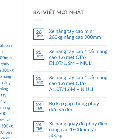
BÀI VIẾT MỚI NHẤT
Xe nâng tay cao mini
26
Th12
260kg nâng cao 900mm
uli
,
bàn
Xe nâng tay cao 1 tấn nâng
mm
25
Th12
cao 1.6 mét CTY-
 900mm
,
E1.0T/1.6M – NIULI
 thủy
n 300kg
e nâng
Xe nâng tay cao 1 tấn nâng
25
Th12
n nâng
cao 1.6 mét CTY-
A1.0T/1.6M – NIULI
 nâng
 tay
niuli
,
Bộ kẹp gắp thùng phuy
24
n nâng
Th9
đơn và đôi
p300
0mm
,
xe
Xe nâng quay đổ phuy điện
24
n 300kg
Th9
nâng cao 1600mm tải
300
,
bàn
500kg
wp300