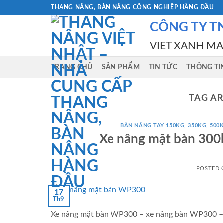
Skip
THANG NÂNG, BÀN NÂNG CÔNG NGHIỆP HÀNG ĐẦU
to
CÔNG TY T
content
VIET XANH M
TRANG CHỦ
SẢN PHẨM
TIN TỨC
THÔNG TI
TAG A
BÀN NÂNG TAY 150KG, 350KG, 500K
Xe nâng mặt bàn 30
POSTED
17
Th9
Xe nâng mặt bàn WP300 – xe nâng bàn WP300 – b