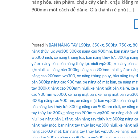
hàng hóa, sản phẩm, chậu cây cảnh, chậu kiểng 
900mm một cách dễ dàng. Giá thành rẻ phù […]
Posted in
BÀN NÂNG TAY 150kg, 350kg, 500kg, 750kg, 80
nâng thủy lực wp300 300kg nâng cao 900mm
,
bàn nâng tay 
wp300 niuli
,
xe nâng thùng loa
,
bàn nâng thủy lực 300kg nâng
giá xe nâng bàn
,
bàn nâng thủy lực niuli wp300
,
xe nâng bàn c
lực niuli
,
xe nâng bàn 300kg nâng cao 900mm niuli
,
giá xe nâ
nâng cao 900mm wp300
,
xe nâng thùng phuy
,
bàn nâng tay th
bàn 300kg nâng cao 900mm
,
xe nâng có mặt bàn
,
xe nâng m
tay 300kg nâng cao 900mm niuli
,
xe nâng mặt bàn giá rẻ
,
xe 
cao 900mm wp300
,
xe nâng mặt bàn
,
xe nâng mặt bàn wp300
300kg nâng cao 900mm
,
xe nâng mặt bàn wp300
,
bàn nâng 
bàn nâng tay thủy lực 300kg nâng cao 900mm niuli
,
xe nâng 
tay thủy lực 300kg nâng cao 900mm wp300
,
xe nâng chậu c
niuli
,
xe nâng bàn 1 tầng
,
bàn nâng tay thủy lực 300kg nâng 
nâng máy móc
,
bàn nâng tay thủy lực wp300 niuli
,
xe nâng m
nâng cao 0.9 mét
,
bàn nâng tay thủy lực wp300
,
xe nâng mặt
nâng tay 300kg nâng cao 900mm wp300 niuli
,
xe nâng chậu 