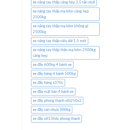
xe nâng tay thấp càng hẹp 2.5 tấn niuli
xe nâng tay thấp mạ kẽm càng hẹp
2500kg
xe nâng tay thấp mạ kẽm không gỉ
2500kg
xe nâng tay thấp siêu dài 1.5 mét
xe nâng tay thấp thân mạ kẽm 2500kg
càng hẹp
xe đẩy 600kg 4 bánh xe
xe đẩy hàng 4 bánh 500kg
xe đẩy hàng x370c
xe đẩy mặt bàn 4 bánh xe
xe đẩy phong thạnh xth250s2
xe đẩy sàn nhựa 300kg
xe đẩy xtl130ds phong thạnh