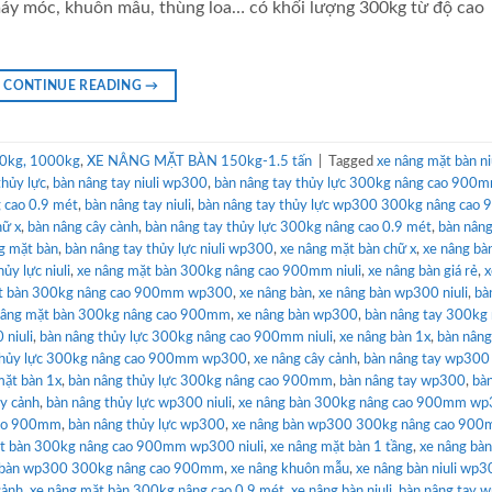
máy móc, khuôn mẫu, thùng loa… có khối lượng 300kg từ độ cao
CONTINUE READING
→
0kg, 1000kg
,
XE NÂNG MẶT BÀN 150kg-1.5 tấn
|
Tagged
xe nâng mặt bàn ni
thủy lực
,
bàn nâng tay niuli wp300
,
bàn nâng tay thủy lực 300kg nâng cao 900
 cao 0.9 mét
,
bàn nâng tay niuli
,
bàn nâng tay thủy lực wp300 300kg nâng cao
hữ x
,
bàn nâng cây cành
,
bàn nâng tay thủy lực 300kg nâng cao 0.9 mét
,
bàn nâng
ng mặt bàn
,
bàn nâng tay thủy lực niuli wp300
,
xe nâng mặt bàn chữ x
,
xe nâng bà
ủy lực niuli
,
xe nâng mặt bàn 300kg nâng cao 900mm niuli
,
xe nâng bàn giá rẻ
,
x
ặt bàn 300kg nâng cao 900mm wp300
,
xe nâng bàn
,
xe nâng bàn wp300 niuli
,
bà
nâng mặt bàn 300kg nâng cao 900mm
,
xe nâng bàn wp300
,
bàn nâng tay 300kg
 niuli
,
bàn nâng thủy lực 300kg nâng cao 900mm niuli
,
xe nâng bàn 1x
,
bàn nâng
thủy lực 300kg nâng cao 900mm wp300
,
xe nâng cây cảnh
,
bàn nâng tay wp300 
mặt bàn 1x
,
bàn nâng thủy lực 300kg nâng cao 900mm
,
bàn nâng tay wp300
,
bà
ây cảnh
,
bàn nâng thủy lực wp300 niuli
,
xe nâng bàn 300kg nâng cao 900mm w
cao 900mm
,
bàn nâng thủy lực wp300
,
xe nâng bàn wp300 300kg nâng cao 90
ặt bàn 300kg nâng cao 900mm wp300 niuli
,
xe nâng mặt bàn 1 tầng
,
xe nâng bà
 bàn wp300 300kg nâng cao 900mm
,
xe nâng khuôn mẫu
,
xe nâng bàn niuli wp
cảnh
,
xe nâng mặt bàn 300kg nâng cao 0.9 mét
,
xe nâng bàn niuli
,
bàn nâng tay 