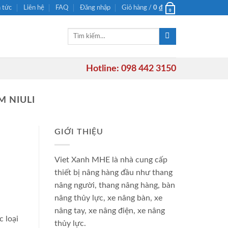
n tức
Liên hệ
FAQ
Đăng nhập
Giỏ hàng /
0
₫
0
Tìm
kiếm:
Hotline: 098 442 3150
M NIULI
GIỚI THIỆU
Viet Xanh MHE là nhà cung cấp
thiết bị nâng hàng đầu như thang
nâng người, thang nâng hàng, bàn
nâng thủy lực, xe nâng bàn, xe
nâng tay, xe nâng điện, xe nâng
 loại
thủy lực.