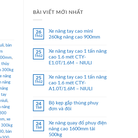
BÀI VIẾT MỚI NHẤT
Xe nâng tay cao mini
26
Th12
260kg nâng cao 900mm
uli
,
bàn
Xe nâng tay cao 1 tấn nâng
mm
25
Th12
cao 1.6 mét CTY-
 900mm
,
E1.0T/1.6M – NIULI
 thủy
n 300kg
e nâng
Xe nâng tay cao 1 tấn nâng
25
Th12
n nâng
cao 1.6 mét CTY-
A1.0T/1.6M – NIULI
 nâng
 tay
niuli
,
Bộ kẹp gắp thùng phuy
24
n nâng
Th9
đơn và đôi
p300
0mm
,
xe
Xe nâng quay đổ phuy điện
24
n 300kg
Th9
nâng cao 1600mm tải
300
,
bàn
500kg
wp300