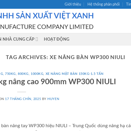
Giới thiệu
Hệ thống phân phối
Ti
NHH SẢN XUẤT VIỆT XANH
ANUFACTURE COMPANY LIMITED
N NHÀ CUNG CẤP
HOẠT ĐỘNG
TAG ARCHIVES:
XE NÂNG BÀN WP300 NIULI
G, 750KG, 800KG, 1000KG
,
XE NÂNG MẶT BÀN 150KG-1.5 TẤN
0kg nâng cao 900mm WP300 NIULI
 ON
17 THÁNG CHÍN, 2025
BY
HUYEN
àn nâng tay WP300 hiệu NIULI – Trung Quốc dùng nâng hạ các