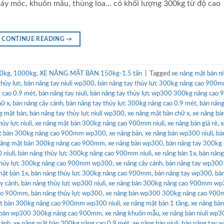
máy móc, khuôn mẫu, thùng loa… có khối lượng 300kg từ độ cao
CONTINUE READING
→
0kg, 1000kg
,
XE NÂNG MẶT BÀN 150kg-1.5 tấn
|
Tagged
xe nâng mặt bàn ni
thủy lực
,
bàn nâng tay niuli wp300
,
bàn nâng tay thủy lực 300kg nâng cao 900
 cao 0.9 mét
,
bàn nâng tay niuli
,
bàn nâng tay thủy lực wp300 300kg nâng cao
hữ x
,
bàn nâng cây cành
,
bàn nâng tay thủy lực 300kg nâng cao 0.9 mét
,
bàn nâng
ng mặt bàn
,
bàn nâng tay thủy lực niuli wp300
,
xe nâng mặt bàn chữ x
,
xe nâng bà
ủy lực niuli
,
xe nâng mặt bàn 300kg nâng cao 900mm niuli
,
xe nâng bàn giá rẻ
,
x
ặt bàn 300kg nâng cao 900mm wp300
,
xe nâng bàn
,
xe nâng bàn wp300 niuli
,
bà
nâng mặt bàn 300kg nâng cao 900mm
,
xe nâng bàn wp300
,
bàn nâng tay 300kg
 niuli
,
bàn nâng thủy lực 300kg nâng cao 900mm niuli
,
xe nâng bàn 1x
,
bàn nâng
thủy lực 300kg nâng cao 900mm wp300
,
xe nâng cây cảnh
,
bàn nâng tay wp300 
mặt bàn 1x
,
bàn nâng thủy lực 300kg nâng cao 900mm
,
bàn nâng tay wp300
,
bà
ây cảnh
,
bàn nâng thủy lực wp300 niuli
,
xe nâng bàn 300kg nâng cao 900mm w
cao 900mm
,
bàn nâng thủy lực wp300
,
xe nâng bàn wp300 300kg nâng cao 90
ặt bàn 300kg nâng cao 900mm wp300 niuli
,
xe nâng mặt bàn 1 tầng
,
xe nâng bà
 bàn wp300 300kg nâng cao 900mm
,
xe nâng khuôn mẫu
,
xe nâng bàn niuli wp
cảnh
,
xe nâng mặt bàn 300kg nâng cao 0.9 mét
,
xe nâng bàn niuli
,
bàn nâng tay 