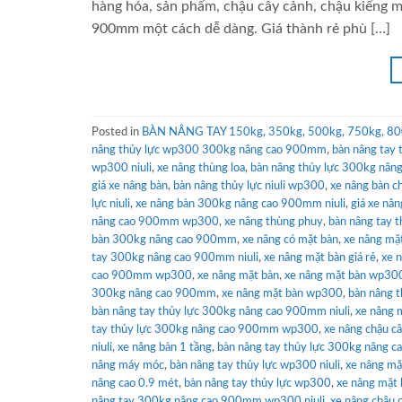
hàng hóa, sản phẩm, chậu cây cảnh, chậu kiểng 
900mm một cách dễ dàng. Giá thành rẻ phù […]
Posted in
BÀN NÂNG TAY 150kg, 350kg, 500kg, 750kg, 80
nâng thủy lực wp300 300kg nâng cao 900mm
,
bàn nâng tay 
wp300 niuli
,
xe nâng thùng loa
,
bàn nâng thủy lực 300kg nâng
giá xe nâng bàn
,
bàn nâng thủy lực niuli wp300
,
xe nâng bàn c
lực niuli
,
xe nâng bàn 300kg nâng cao 900mm niuli
,
giá xe nâ
nâng cao 900mm wp300
,
xe nâng thùng phuy
,
bàn nâng tay th
bàn 300kg nâng cao 900mm
,
xe nâng có mặt bàn
,
xe nâng m
tay 300kg nâng cao 900mm niuli
,
xe nâng mặt bàn giá rẻ
,
xe 
cao 900mm wp300
,
xe nâng mặt bàn
,
xe nâng mặt bàn wp300
300kg nâng cao 900mm
,
xe nâng mặt bàn wp300
,
bàn nâng 
bàn nâng tay thủy lực 300kg nâng cao 900mm niuli
,
xe nâng 
tay thủy lực 300kg nâng cao 900mm wp300
,
xe nâng chậu c
niuli
,
xe nâng bàn 1 tầng
,
bàn nâng tay thủy lực 300kg nâng 
nâng máy móc
,
bàn nâng tay thủy lực wp300 niuli
,
xe nâng m
nâng cao 0.9 mét
,
bàn nâng tay thủy lực wp300
,
xe nâng mặt
nâng tay 300kg nâng cao 900mm wp300 niuli
,
xe nâng chậu 