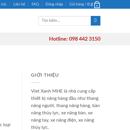
n tức
Liên hệ
FAQ
Đăng nhập
Giỏ hàng /
0
₫
0
Tìm
kiếm:
Hotline: 098 442 3150
GIỚI THIỆU
Viet Xanh MHE là nhà cung cấp
thiết bị nâng hàng đầu như thang
nâng người, thang nâng hàng, bàn
nâng thủy lực, xe nâng bàn, xe
nâng tay, xe nâng điện, xe nâng
 loại
thủy lực.