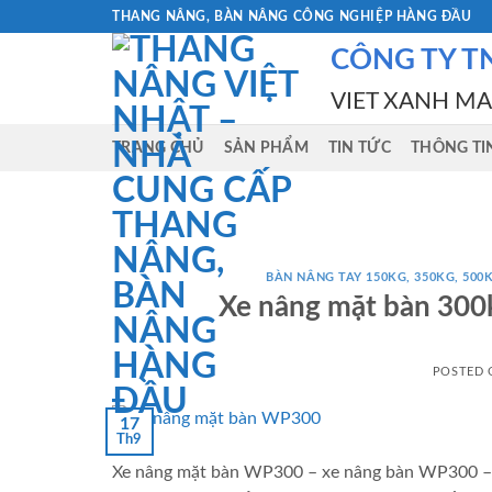
Skip
THANG NÂNG, BÀN NÂNG CÔNG NGHIỆP HÀNG ĐẦU
to
CÔNG TY T
content
VIET XANH M
TRANG CHỦ
SẢN PHẨM
TIN TỨC
THÔNG TI
BÀN NÂNG TAY 150KG, 350KG, 500K
Xe nâng mặt bàn 30
POSTED
17
Th9
Xe nâng mặt bàn WP300 – xe nâng bàn WP300 – b