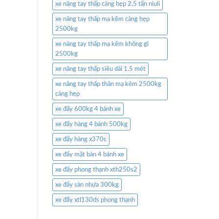
xe nâng tay thấp càng hẹp 2.5 tấn niuli
xe nâng tay thấp mạ kẽm càng hẹp
2500kg
xe nâng tay thấp mạ kẽm không gỉ
2500kg
xe nâng tay thấp siêu dài 1.5 mét
xe nâng tay thấp thân mạ kẽm 2500kg
càng hẹp
xe đẩy 600kg 4 bánh xe
xe đẩy hàng 4 bánh 500kg
xe đẩy hàng x370c
xe đẩy mặt bàn 4 bánh xe
xe đẩy phong thạnh xth250s2
xe đẩy sàn nhựa 300kg
xe đẩy xtl130ds phong thạnh