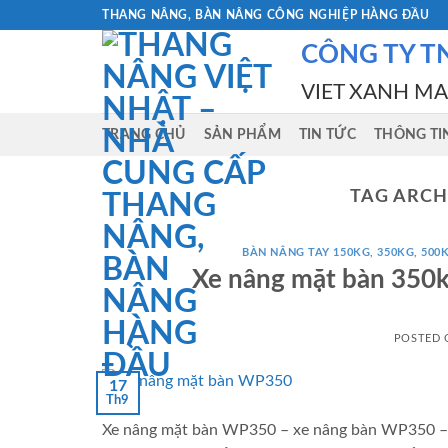
Skip
THANG NÂNG, BÀN NÂNG CÔNG NGHIỆP HÀNG ĐẦU
to
CÔNG TY T
content
VIET XANH M
TRANG CHỦ
SẢN PHẨM
TIN TỨC
THÔNG TI
TAG ARCH
BÀN NÂNG TAY 150KG, 350KG, 500K
Xe nâng mặt bàn 350
POSTED
17
Th9
Xe nâng mặt bàn WP350 – xe nâng bàn WP350 – b