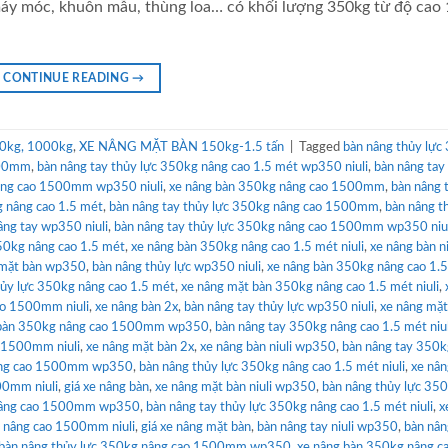
máy móc, khuôn mẫu, thùng loa… có khối lượng 350kg từ độ cao 
CONTINUE READING
→
0kg, 1000kg
,
XE NÂNG MẶT BÀN 150kg-1.5 tấn
|
Tagged
bàn nâng thủy lực
500mm
,
bàn nâng tay thủy lực 350kg nâng cao 1.5 mét wp350 niuli
,
bàn nâng tay
nâng cao 1500mm wp350 niuli
,
xe nâng bàn 350kg nâng cao 1500mm
,
bàn nâng 
 nâng cao 1.5 mét
,
bàn nâng tay thủy lực 350kg nâng cao 1500mm
,
bàn nâng t
âng tay wp350 niuli
,
bàn nâng tay thủy lực 350kg nâng cao 1500mm wp350 niul
50kg nâng cao 1.5 mét
,
xe nâng bàn 350kg nâng cao 1.5 mét niuli
,
xe nâng bàn ni
 mặt bàn wp350
,
bàn nâng thủy lực wp350 niuli
,
xe nâng bàn 350kg nâng cao 1.
hủy lực 350kg nâng cao 1.5 mét
,
xe nâng mặt bàn 350kg nâng cao 1.5 mét niuli
,
ao 1500mm niuli
,
xe nâng bàn 2x
,
bàn nâng tay thủy lực wp350 niuli
,
xe nâng mặt
 bàn 350kg nâng cao 1500mm wp350
,
bàn nâng tay 350kg nâng cao 1.5 mét niul
 1500mm niuli
,
xe nâng mặt bàn 2x
,
xe nâng bàn niuli wp350
,
bàn nâng tay 350k
nâng cao 1500mm wp350
,
bàn nâng thủy lực 350kg nâng cao 1.5 mét niuli
,
xe nâ
00mm niuli
,
giá xe nâng bàn
,
xe nâng mặt bàn niuli wp350
,
bàn nâng thủy lực 35
 nâng cao 1500mm wp350
,
bàn nâng tay thủy lực 350kg nâng cao 1.5 mét niuli
,
x
g nâng cao 1500mm niuli
,
giá xe nâng mặt bàn
,
bàn nâng tay niuli wp350
,
bàn nân
bàn nâng thủy lực 350kg nâng cao 1500mm wp350
,
xe nâng bàn 350kg nâng ca