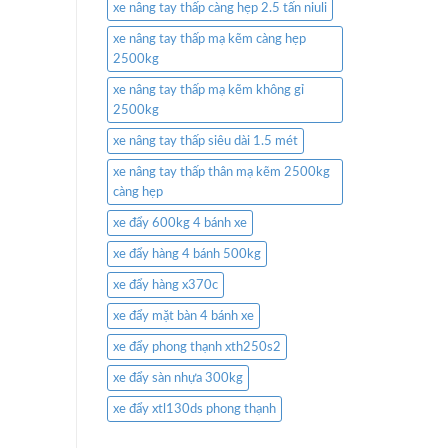
xe nâng tay thấp càng hẹp 2.5 tấn niuli
xe nâng tay thấp mạ kẽm càng hẹp
2500kg
xe nâng tay thấp mạ kẽm không gỉ
2500kg
xe nâng tay thấp siêu dài 1.5 mét
xe nâng tay thấp thân mạ kẽm 2500kg
càng hẹp
xe đẩy 600kg 4 bánh xe
xe đẩy hàng 4 bánh 500kg
xe đẩy hàng x370c
xe đẩy mặt bàn 4 bánh xe
xe đẩy phong thạnh xth250s2
xe đẩy sàn nhựa 300kg
xe đẩy xtl130ds phong thạnh