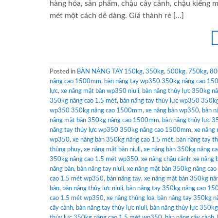
hàng hóa, sản phẩm, chậu cây cảnh, chậu kiểng 
mét một cách dễ dàng. Giá thành rẻ […]
Posted in
BÀN NÂNG TAY 150kg, 350kg, 500kg, 750kg, 80
nâng cao 1500mm
,
bàn nâng tay wp350 350kg nâng cao 1
lực
,
xe nâng mặt bàn wp350 niuli
,
bàn nâng thủy lực 350kg 
350kg nâng cao 1.5 mét
,
bàn nâng tay thủy lực wp350 350kg
wp350 350kg nâng cao 1500mm
,
xe nâng bàn wp350
,
bàn n
nâng mặt bàn 350kg nâng cao 1500mm
,
bàn nâng thủy lực 3
nâng tay thủy lực wp350 350kg nâng cao 1500mm
,
xe nâng
wp350
,
xe nâng bàn 350kg nâng cao 1.5 mét
,
bàn nâng tay t
thùng phuy
,
xe nâng mặt bàn niuli
,
xe nâng bàn 350kg nâng c
350kg nâng cao 1.5 mét wp350
,
xe nâng chậu cảnh
,
xe nâng
nâng bàn
,
bàn nâng tay niuli
,
xe nâng mặt bàn 350kg nâng cao
cao 1.5 mét wp350
,
bàn nâng tay
,
xe nâng mặt bàn 350kg 
bàn
,
bàn nâng thủy lực niuli
,
bàn nâng tay 350kg nâng cao 15
cao 1.5 mét wp350
,
xe nâng thùng loa
,
bàn nâng tay 350kg
cây cảnh
,
bàn nâng tay thủy lực niuli
,
bàn nâng thủy lực 350k
thủy lực 350kg nâng cao 1.5 mét wp350
,
bàn nâng cây cành
,