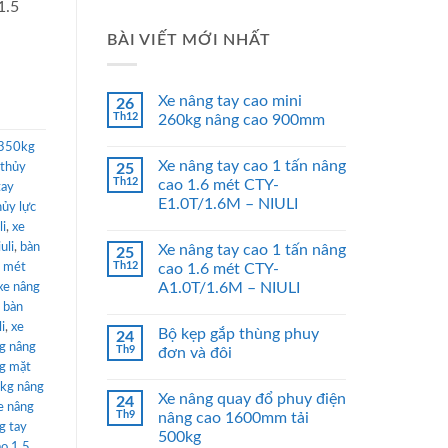
1.5
BÀI VIẾT MỚI NHẤT
Xe nâng tay cao mini
26
Th12
260kg nâng cao 900mm
 350kg
Xe nâng tay cao 1 tấn nâng
 thủy
25
Th12
cao 1.6 mét CTY-
tay
E1.0T/1.6M – NIULI
hủy lực
i
,
xe
uli
,
bàn
Xe nâng tay cao 1 tấn nâng
25
Th12
5 mét
cao 1.6 mét CTY-
A1.0T/1.6M – NIULI
xe nâng
 bàn
i
,
xe
Bộ kẹp gắp thùng phuy
24
g nâng
Th9
đơn và đôi
ng mặt
0kg nâng
Xe nâng quay đổ phuy điện
24
e nâng
Th9
nâng cao 1600mm tải
g tay
500kg
o 1.5