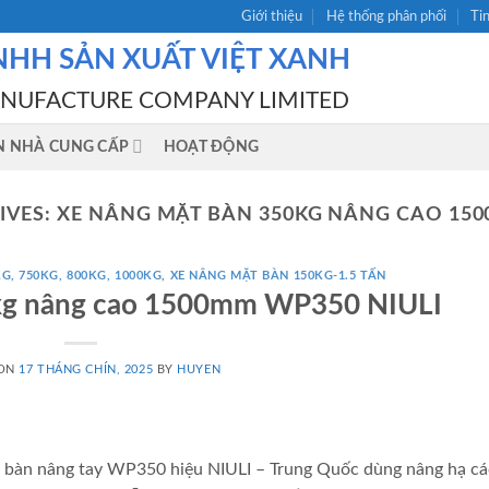
Giới thiệu
Hệ thống phân phối
Ti
NHH SẢN XUẤT VIỆT XANH
ANUFACTURE COMPANY LIMITED
N NHÀ CUNG CẤP
HOẠT ĐỘNG
IVES:
XE NÂNG MẶT BÀN 350KG NÂNG CAO 150
G, 750KG, 800KG, 1000KG
,
XE NÂNG MẶT BÀN 150KG-1.5 TẤN
kg nâng cao 1500mm WP350 NIULI
 ON
17 THÁNG CHÍN, 2025
BY
HUYEN
àn nâng tay WP350 hiệu NIULI – Trung Quốc dùng nâng hạ các