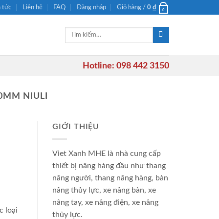
n tức
Liên hệ
FAQ
Đăng nhập
Giỏ hàng /
0
₫
0
Tìm
kiếm:
Hotline: 098 442 3150
0MM NIULI
GIỚI THIỆU
Viet Xanh MHE là nhà cung cấp
thiết bị nâng hàng đầu như thang
nâng người, thang nâng hàng, bàn
nâng thủy lực, xe nâng bàn, xe
nâng tay, xe nâng điện, xe nâng
 loại
thủy lực.