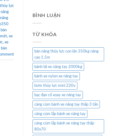
thủy lực
 nâng
BÌNH LUẬN
 nâng
wp350
 bàn
TỪ KHÓA
 mét
,
xe
ực
,
xe
,
bàn
bàn nâng thủy lực con lăn 350kg nâng
comment
cao 1.5m
bánh lái xe nâng tay 2000kg
bánh xe nylon xe nâng tay
bơm thủy lực mini 220v
bạc đạn cổ xoay xe nâng tay
càng cùm bánh xe nâng tay thấp 3 tấn
càng cùm lắp bánh xe nâng tay
càng cùm lắp bánh xe nâng tay thấp
80x70