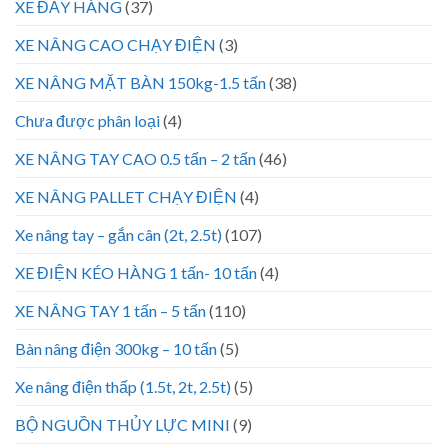
XE ĐẨY HÀNG
(37)
XE NÂNG CAO CHẠY ĐIỆN
(3)
XE NÂNG MẶT BÀN 150kg-1.5 tấn
(38)
Chưa được phân loại
(4)
XE NÂNG TAY CAO 0.5 tấn – 2 tấn
(46)
XE NÂNG PALLET CHẠY ĐIỆN
(4)
Xe nâng tay – gắn cân (2t, 2.5t)
(107)
XE ĐIỆN KÉO HÀNG 1 tấn- 10 tấn
(4)
XE NÂNG TAY 1 tấn – 5 tấn
(110)
Bàn nâng điện 300kg – 10 tấn
(5)
Xe nâng điện thấp (1.5t, 2t, 2.5t)
(5)
BỘ NGUỒN THỦY LỰC MINI
(9)