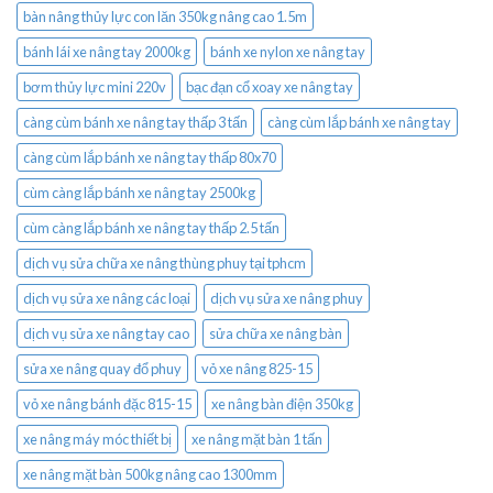
bàn nâng thủy lực con lăn 350kg nâng cao 1.5m
bánh lái xe nâng tay 2000kg
bánh xe nylon xe nâng tay
bơm thủy lực mini 220v
bạc đạn cổ xoay xe nâng tay
càng cùm bánh xe nâng tay thấp 3 tấn
càng cùm lắp bánh xe nâng tay
càng cùm lắp bánh xe nâng tay thấp 80x70
cùm càng lắp bánh xe nâng tay 2500kg
cùm càng lắp bánh xe nâng tay thấp 2.5 tấn
dịch vụ sửa chữa xe nâng thùng phuy tại tphcm
dịch vụ sửa xe nâng các loại
dịch vụ sửa xe nâng phuy
dịch vụ sửa xe nâng tay cao
sửa chữa xe nâng bàn
sửa xe nâng quay đổ phuy
vỏ xe nâng 825-15
vỏ xe nâng bánh đặc 815-15
xe nâng bàn điện 350kg
xe nâng máy móc thiết bị
xe nâng mặt bàn 1 tấn
xe nâng mặt bàn 500kg nâng cao 1300mm