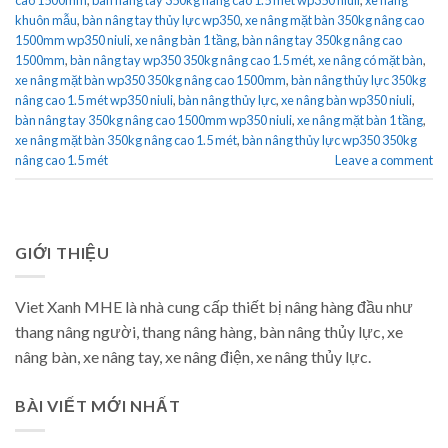
khuôn mẫu
,
bàn nâng tay thủy lực wp350
,
xe nâng mặt bàn 350kg nâng cao
1500mm wp350 niuli
,
xe nâng bàn 1 tầng
,
bàn nâng tay 350kg nâng cao
1500mm
,
bàn nâng tay wp350 350kg nâng cao 1.5 mét
,
xe nâng có mặt bàn
,
xe nâng mặt bàn wp350 350kg nâng cao 1500mm
,
bàn nâng thủy lực 350kg
nâng cao 1.5 mét wp350 niuli
,
bàn nâng thủy lực
,
xe nâng bàn wp350 niuli
,
bàn nâng tay 350kg nâng cao 1500mm wp350 niuli
,
xe nâng mặt bàn 1 tầng
,
xe nâng mặt bàn 350kg nâng cao 1.5 mét
,
bàn nâng thủy lực wp350 350kg
nâng cao 1.5 mét
Leave a comment
GIỚI THIỆU
Viet Xanh MHE là nhà cung cấp thiết bị nâng hàng đầu như
thang nâng người, thang nâng hàng, bàn nâng thủy lực, xe
nâng bàn, xe nâng tay, xe nâng điện, xe nâng thủy lực.
BÀI VIẾT MỚI NHẤT