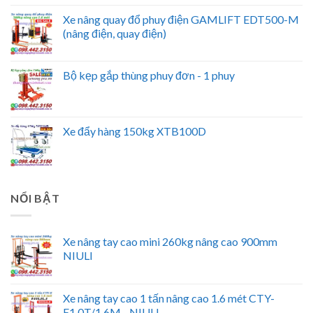
Xe nâng quay đổ phuy điện GAMLIFT EDT500-M
(nâng điện, quay điện)
Bộ kẹp gắp thùng phuy đơn - 1 phuy
Xe đẩy hàng 150kg XTB100D
NỔI BẬT
Xe nâng tay cao mini 260kg nâng cao 900mm
NIULI
Xe nâng tay cao 1 tấn nâng cao 1.6 mét CTY-
E1.0T/1.6M - NIULI