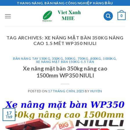
Skip
THANG NÂNG, BÀN NÂNG CÔNG NGHIỆP HÀNG ĐẦU
to
0
content
TAG ARCHIVES:
XE NÂNG MẶT BÀN 350KG NÂNG
CAO 1.5 MÉT WP350 NIULI
BÀN NÂNG TAY 150KG, 350KG, 500KG, 750KG, 800KG, 1000KG
,
XE NÂNG MẶT BÀN 150KG-1.5 TẤN
Xe nâng mặt bàn 350kg nâng cao
1500mm WP350 NIULI
POSTED ON
17 THÁNG CHÍN, 2025
BY
HUYEN
17
Th9