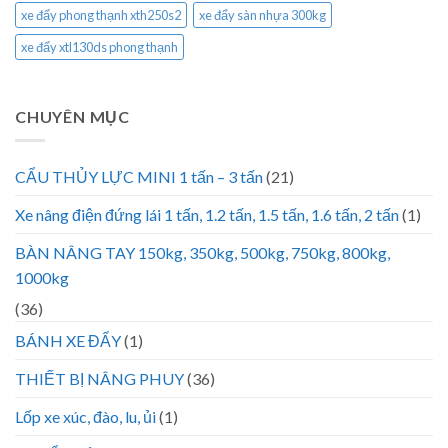
xe đẩy phong thạnh xth250s2
xe đẩy sàn nhựa 300kg
xe đẩy xtl130ds phong thạnh
CHUYÊN MỤC
CẨU THỦY LỰC MINI 1 tấn – 3 tấn
(21)
Xe nâng điện đứng lái 1 tấn, 1.2 tấn, 1.5 tấn, 1.6 tấn, 2 tấn
(1)
BÀN NÂNG TAY 150kg, 350kg, 500kg, 750kg, 800kg,
1000kg
(36)
BÁNH XE ĐẨY
(1)
THIẾT BỊ NÂNG PHUY
(36)
Lốp xe xúc, đào, lu, ủi
(1)