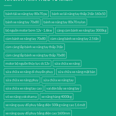
bánh tải xe nâng tay 80x70 pu
bánh xe lái nâng tay thấp 2 tấn 160x50
bánh xe nâng tay 70x80
bánh xe nâng tay 80x70 nylon
bộ nguồn motor bơm 12v -1.6kw
càng cùm bánh xe nâng tay 3000kg
cùm bánh xe nâng tay 70x80
cùm càng bánh xe nâng tay 2.5 tấn
cùm càng lắp bánh xe nâng tay thấp 3 tấn
cùm càng lắp bánh xe nâng tay thấp 70x80
motor bộ nguồn thủy lực dc12v
sửa chữa xe nâng
sửa chữa xe nâng di chuyển phuy
sửa chữa xe nâng mặt bàn
sửa chữa xe nâng phuy
sửa chữa xe nâng tay
sửa chữa xe nâng tay cao
vai đòn bẫy xe nâng tay
vỏ xe nâng yokohama
xe nâng hàng 4000kg
xe nâng quay đổ phuy bằng điện 500kg nâng cao 1.6 mét
xe nâng quay đổ phuy bằng điện cao 1600mm