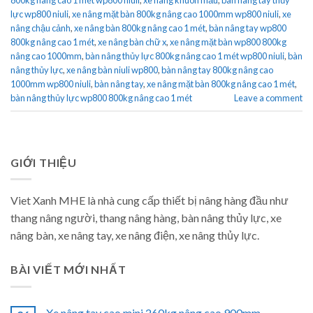
lực wp800 niuli
,
xe nâng mặt bàn 800kg nâng cao 1000mm wp800 niuli
,
xe
nâng chậu cảnh
,
xe nâng bàn 800kg nâng cao 1 mét
,
bàn nâng tay wp800
800kg nâng cao 1 mét
,
xe nâng bàn chữ x
,
xe nâng mặt bàn wp800 800kg
nâng cao 1000mm
,
bàn nâng thủy lực 800kg nâng cao 1 mét wp800 niuli
,
bàn
nâng thủy lực
,
xe nâng bàn niuli wp800
,
bàn nâng tay 800kg nâng cao
1000mm wp800 niuli
,
bàn nâng tay
,
xe nâng mặt bàn 800kg nâng cao 1 mét
,
bàn nâng thủy lực wp800 800kg nâng cao 1 mét
Leave a comment
GIỚI THIỆU
Viet Xanh MHE là nhà cung cấp thiết bị nâng hàng đầu như
thang nâng người, thang nâng hàng, bàn nâng thủy lực, xe
nâng bàn, xe nâng tay, xe nâng điện, xe nâng thủy lực.
BÀI VIẾT MỚI NHẤT
Xe nâng tay cao mini 260kg nâng cao 900mm