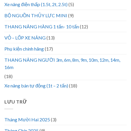
Xe nâng điện thấp (1.5t, 2t, 2.5t)
(5)
BỘ NGUỒN THỦY LỰC MINI
(9)
THANG NÂNG HÀNG 1 tấn- 10 tấn
(12)
VỎ – LỐP XE NÂNG
(13)
Phụ kiện chính hãng
(17)
THANG NÂNG NGƯỜI 3m, 6m, 8m, 9m, 10m, 12m, 14m,
16m
(18)
Xe nâng bán tự động (1t – 2 tấn)
(18)
LƯU TRỮ
Tháng Mười Hai 2025
(3)
Tháng Chín 2025
(9)