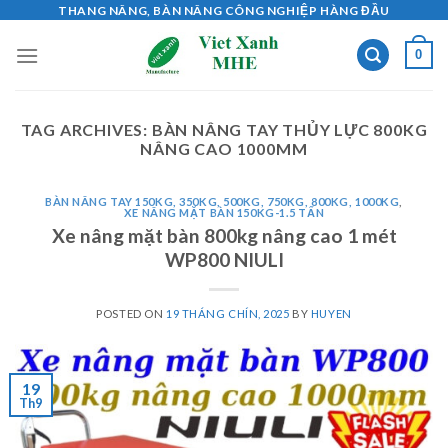
Skip
THANG NÂNG, BÀN NÂNG CÔNG NGHIỆP HÀNG ĐẦU
to
0
content
TAG ARCHIVES:
BÀN NÂNG TAY THỦY LỰC 800KG
NÂNG CAO 1000MM
BÀN NÂNG TAY 150KG, 350KG, 500KG, 750KG, 800KG, 1000KG
,
XE NÂNG MẶT BÀN 150KG-1.5 TẤN
Xe nâng mặt bàn 800kg nâng cao 1 mét
WP800 NIULI
POSTED ON
19 THÁNG CHÍN, 2025
BY
HUYEN
19
Th9