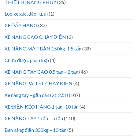
THIẾT BỊ NÂNG PHUY
(36)
Lốp xe xúc, đào, lu, ủi
(1)
XE ĐẨY HÀNG
(37)
XE NÂNG CAO CHẠY ĐIỆN
(3)
XE NÂNG MẶT BÀN 150kg-1.5 tấn
(38)
Chưa được phân loại
(4)
XE NÂNG TAY CAO 0.5 tấn – 2 tấn
(46)
XE NÂNG PALLET CHẠY ĐIỆN
(4)
Xe nâng tay – gắn cân (2t, 2.5t)
(107)
XE ĐIỆN KÉO HÀNG 1 tấn- 10 tấn
(4)
XE NÂNG TAY 1 tấn – 5 tấn
(110)
Bàn nâng điện 300kg – 10 tấn
(5)