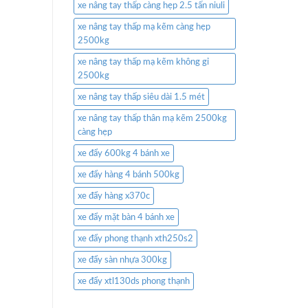
xe nâng tay thấp càng hẹp 2.5 tấn niuli
xe nâng tay thấp mạ kẽm càng hẹp
2500kg
xe nâng tay thấp mạ kẽm không gỉ
2500kg
xe nâng tay thấp siêu dài 1.5 mét
xe nâng tay thấp thân mạ kẽm 2500kg
càng hẹp
xe đẩy 600kg 4 bánh xe
xe đẩy hàng 4 bánh 500kg
xe đẩy hàng x370c
xe đẩy mặt bàn 4 bánh xe
xe đẩy phong thạnh xth250s2
xe đẩy sàn nhựa 300kg
xe đẩy xtl130ds phong thạnh