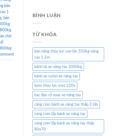
ng bàn
cao 1
BÌNH LUẬN
g
,
bàn
 800kg
 800kg
TỪ KHÓA
bàn chữ
uli
 800kg
bàn nâng thủy lực con lăn 350kg nâng
comment
cao 1.5m
bánh lái xe nâng tay 2000kg
bánh xe nylon xe nâng tay
bơm thủy lực mini 220v
bạc đạn cổ xoay xe nâng tay
càng cùm bánh xe nâng tay thấp 3 tấn
càng cùm lắp bánh xe nâng tay
càng cùm lắp bánh xe nâng tay thấp
80x70