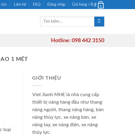
n tức
Liên hệ
FAQ
Đăng nhập
Giỏ hàng /
0
₫
0
Tìm
kiếm:
Hotline: 098 442 3150
CAO 1 MÉT
GIỚI THIỆU
Viet Xanh MHE là nhà cung cấp
thiết bị nâng hàng đầu như thang
nâng người, thang nâng hàng, bàn
nâng thủy lực, xe nâng bàn, xe
nâng tay, xe nâng điện, xe nâng
 loại
thủy lực.