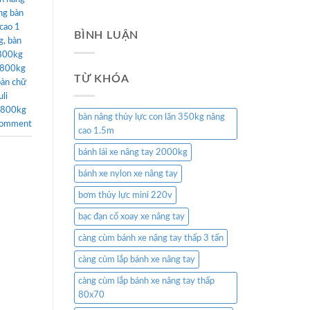
ng bàn
cao 1
BÌNH LUẬN
g
,
bàn
 800kg
 800kg
TỪ KHÓA
bàn chữ
uli
 800kg
bàn nâng thủy lực con lăn 350kg nâng
comment
cao 1.5m
bánh lái xe nâng tay 2000kg
bánh xe nylon xe nâng tay
bơm thủy lực mini 220v
bạc đạn cổ xoay xe nâng tay
càng cùm bánh xe nâng tay thấp 3 tấn
càng cùm lắp bánh xe nâng tay
càng cùm lắp bánh xe nâng tay thấp
80x70