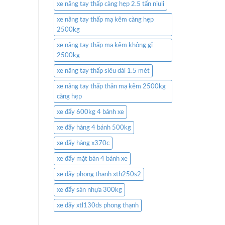
xe nâng tay thấp càng hẹp 2.5 tấn niuli
xe nâng tay thấp mạ kẽm càng hẹp
2500kg
xe nâng tay thấp mạ kẽm không gỉ
2500kg
xe nâng tay thấp siêu dài 1.5 mét
xe nâng tay thấp thân mạ kẽm 2500kg
càng hẹp
xe đẩy 600kg 4 bánh xe
xe đẩy hàng 4 bánh 500kg
xe đẩy hàng x370c
xe đẩy mặt bàn 4 bánh xe
xe đẩy phong thạnh xth250s2
xe đẩy sàn nhựa 300kg
xe đẩy xtl130ds phong thạnh