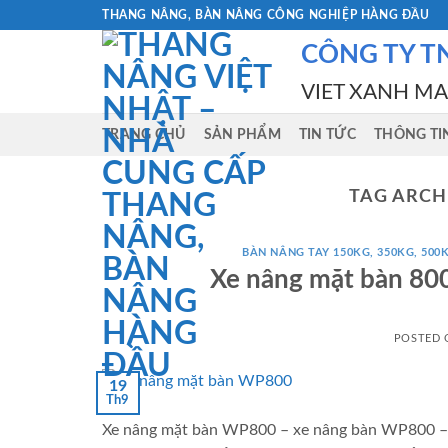
Skip
THANG NÂNG, BÀN NÂNG CÔNG NGHIỆP HÀNG ĐẦU
to
CÔNG TY T
content
VIET XANH M
TRANG CHỦ
SẢN PHẨM
TIN TỨC
THÔNG TI
TAG ARCH
BÀN NÂNG TAY 150KG, 350KG, 500K
Xe nâng mặt bàn 80
POSTED
19
Th9
Xe nâng mặt bàn WP800 – xe nâng bàn WP800 – b