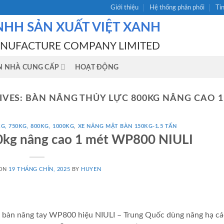
Giới thiệu
Hệ thống phân phối
Ti
NHH SẢN XUẤT VIỆT XANH
ANUFACTURE COMPANY LIMITED
N NHÀ CUNG CẤP
HOẠT ĐỘNG
IVES:
BÀN NÂNG THỦY LỰC 800KG NÂNG CAO 1 
G, 750KG, 800KG, 1000KG
,
XE NÂNG MẶT BÀN 150KG-1.5 TẤN
0kg nâng cao 1 mét WP800 NIULI
 ON
19 THÁNG CHÍN, 2025
BY
HUYEN
àn nâng tay WP800 hiệu NIULI – Trung Quốc dùng nâng hạ các