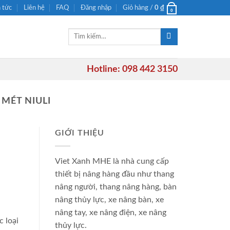
n tức
Liên hệ
FAQ
Đăng nhập
Giỏ hàng /
0
₫
0
Tìm
kiếm:
Hotline: 098 442 3150
MÉT NIULI
GIỚI THIỆU
Viet Xanh MHE là nhà cung cấp
thiết bị nâng hàng đầu như thang
nâng người, thang nâng hàng, bàn
nâng thủy lực, xe nâng bàn, xe
nâng tay, xe nâng điện, xe nâng
 loại
thủy lực.